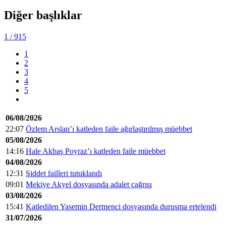
Diğer başlıklar
1
/ 915
1
2
3
4
5
06/08/2026
22:07
Özlem Arslan’ı katleden faile ağırlaştırılmış müebbet
05/08/2026
14:16
Hale Akbaş Poyraz’ı katleden faile müebbet
04/08/2026
12:31
Şiddet failleri tutuklandı
09:01
Mekiye Akyel dosyasında adalet çağrısı
03/08/2026
15:41
Katledilen Yasemin Dermenci dosyasında duruşma ertelendi
31/07/2026