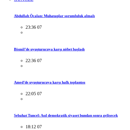
Abdullah Öcalan: Muhataplar sorumluluk almalı
23:36 07
Bismil’de uyuşturucuya karşı nöbet başladı
22:36 07
Amed’de uyuşturucuya karşı halk toplantısı
22:05 07
Sebahat Tuncel: Asıl demokratik siyaset bundan sonra gelişecek
18:12 07