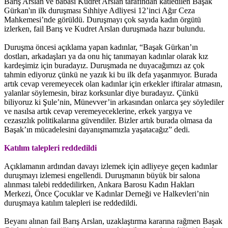
Barış Arslan ve babası Kudret Arslan tarafından katledilen Başak
Gürkan'ın ilk duruşması Sıhhiye Adliyesi 12’inci Ağır Ceza
Mahkemesi’nde görüldü. Duruşmayı çok sayıda kadın örgütü
izlerken, fail Barış ve Kudret Arslan duruşmada hazır bulundu.
Duruşma öncesi açıklama yapan kadınlar, “Başak Gürkan’ın
dostları, arkadaşları ya da onu hiç tanımayan kadınlar olarak kız
kardeşimiz için buradayız. Duruşmada ne duyacağımızı az çok
tahmin ediyoruz çünkü ne yazık ki bu ilk defa yaşanmıyor. Burada
artık cevap veremeyecek olan kadınlar için erkekler iftiralar atmasın,
yalanlar söylemesin, biraz korksunlar diye buradayız. Çünkü
biliyoruz ki Şule’nin, Münevver’in arkasından onlarca şey söylediler
ve nasılsa artık cevap veremeyeceklerine, erkek yargıya ve
cezasızlık politikalarına güvendiler. Bizler artık burada olmasa da
Başak’ın mücadelesini dayanışmamızla yaşatacağız” dedi.
Katılım talepleri reddedildi
Açıklamanın ardından davayı izlemek için adliyeye geçen kadınlar
duruşmayı izlemesi engellendi. Duruşmanın büyük bir salona
alınması talebi reddedilirken, Ankara Barosu Kadın Hakları
Merkezi, Önce Çocuklar ve Kadınlar Derneği ve Halkevleri’nin
duruşmaya katılım talepleri ise reddedildi.
Beyanı alınan fail Barış Arslan, uzaklaştırma kararına rağmen Başak