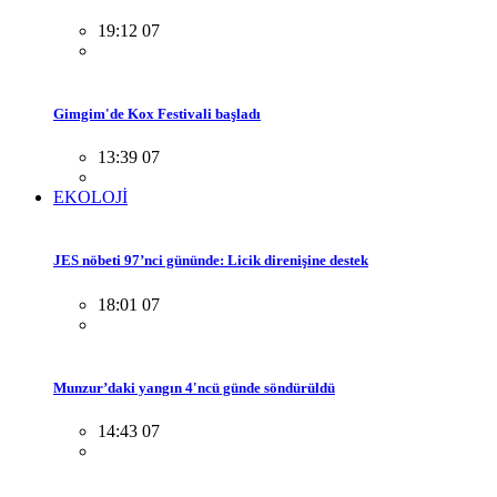
19:12 07
Gimgim'de Kox Festivali başladı
13:39 07
EKOLOJİ
JES nöbeti 97’nci gününde: Licik direnişine destek
18:01 07
Munzur’daki yangın 4'ncü günde söndürüldü
14:43 07