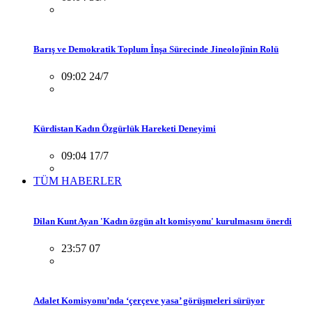
Barış ve Demokratik Toplum İnşa Sürecinde Jineolojînin Rolü
09:02 24/7
Kürdistan Kadın Özgürlük Hareketi Deneyimi
09:04 17/7
TÜM HABERLER
Dilan Kunt Ayan 'Kadın özgün alt komisyonu' kurulmasını önerdi
23:57 07
Adalet Komisyonu’nda ‘çerçeve yasa’ görüşmeleri sürüyor