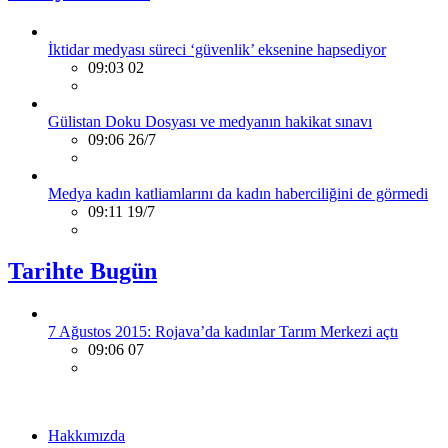
İktidar medyası süreci ‘güvenlik’ eksenine hapsediyor
09:03 02
Gülistan Doku Dosyası ve medyanın hakikat sınavı
09:06 26/7
Medya kadın katliamlarını da kadın haberciliğini de görmedi
09:11 19/7
Tarihte Bugün
7 Ağustos 2015: Rojava’da kadınlar Tarım Merkezi açtı
09:06 07
Hakkımızda