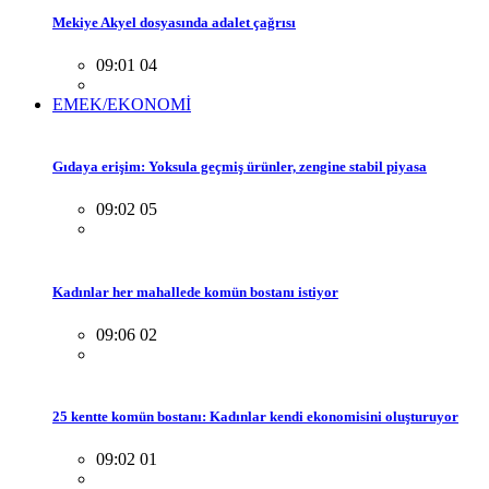
Mekiye Akyel dosyasında adalet çağrısı
09:01 04
EMEK/EKONOMİ
Gıdaya erişim: Yoksula geçmiş ürünler, zengine stabil piyasa
09:02 05
Kadınlar her mahallede komün bostanı istiyor
09:06 02
25 kentte komün bostanı: Kadınlar kendi ekonomisini oluşturuyor
09:02 01