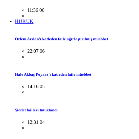
11:36 06
HUKUK
Özlem Arslan’ı katleden faile ağırlaştırılmış müebbet
22:07 06
Hale Akbaş Poyraz’ı katleden faile müebbet
14:16 05
Şiddet failleri tutuklandı
12:31 04