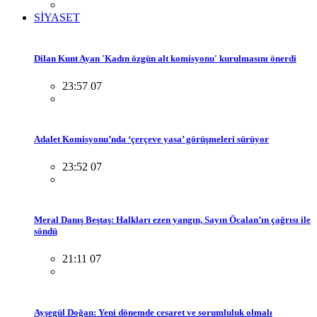
SİYASET
Dilan Kunt Ayan 'Kadın özgün alt komisyonu' kurulmasını önerdi
23:57 07
Adalet Komisyonu’nda ‘çerçeve yasa’ görüşmeleri sürüyor
23:52 07
Meral Danış Beştaş: Halkları ezen yangın, Sayın Öcalan’ın çağrısı ile
söndü
21:11 07
Ayşegül Doğan: Yeni dönemde cesaret ve sorumluluk olmalı