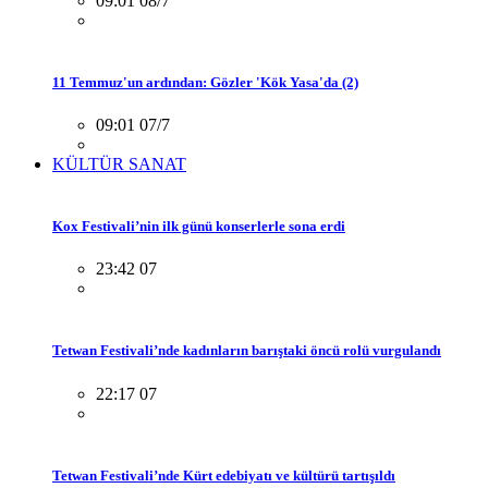
09:01 08/7
11 Temmuz'un ardından: Gözler 'Kök Yasa'da (2)
09:01 07/7
KÜLTÜR SANAT
Kox Festivali’nin ilk günü konserlerle sona erdi
23:42 07
Tetwan Festivali’nde kadınların barıştaki öncü rolü vurgulandı
22:17 07
Tetwan Festivali’nde Kürt edebiyatı ve kültürü tartışıldı