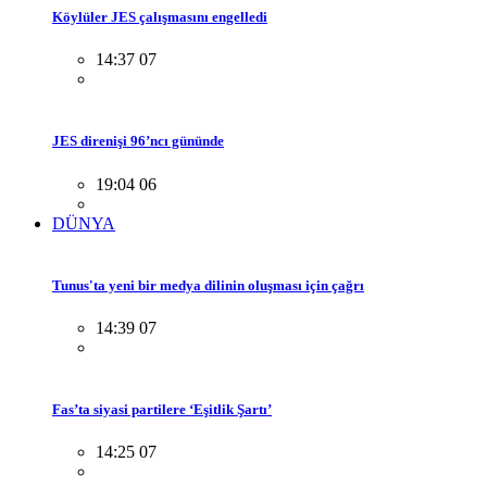
Köylüler JES çalışmasını engelledi
14:37 07
JES direnişi 96’ncı gününde
19:04 06
DÜNYA
Tunus'ta yeni bir medya dilinin oluşması için çağrı
14:39 07
Fas’ta siyasi partilere ‘Eşitlik Şartı’
14:25 07