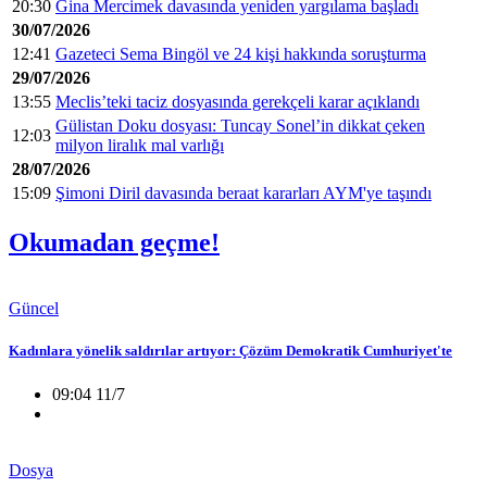
20:30
Gina Mercimek davasında yeniden yargılama başladı
30/07/2026
12:41
Gazeteci Sema Bingöl ve 24 kişi hakkında soruşturma
29/07/2026
13:55
Meclis’teki taciz dosyasında gerekçeli karar açıklandı
Gülistan Doku dosyası: Tuncay Sonel’in dikkat çeken
12:03
milyon liralık mal varlığı
28/07/2026
15:09
Şimoni Diril davasında beraat kararları AYM'ye taşındı
Okumadan geçme!
Güncel
Kadınlara yönelik saldırılar artıyor: Çözüm Demokratik Cumhuriyet'te
09:04 11/7
Dosya