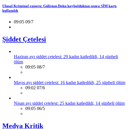
Ulusal Kriminal raporu: Gülistan Doku kaybolduktan sonra SİM kartı
kullanıldı
09:05 09/7
Şiddet Çetelesi
Haziran ayı şiddet çetelesi: 29 kadın katledildi, 14 şüpheli
ölüm
09:05 08/7
Mayıs ayı şiddet çetelesi: 16 kadın katledildi, 25 şüpheli ölüm
09:02 07/6
Nisan ayı şiddet çetelesi: 25 kadın katledildi, 14 şüpheli ölüm
09:05 06/5
Medya Kritik