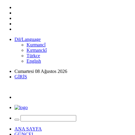
Dil/Language
Kurmancî
Kırmanckî
Türkçe
Englısh
Cumartesi 08 Ağustos 2026
GİRİŞ
ANA SAYFA
GÜNCEL