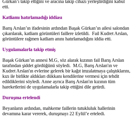
Gürkan’ı takip ettiğini ve aracına takip cihazı yerleştirdiğini kabul
etti.
Katliamı hatırlamadığı iddiası
Barış Arslan’ın ifadesinin ardından Başak Gürkan’ın ailesi salondan
çıkarılarak, katliam görüntüleri faillere izletildi. Fail Kudret Arslan,
görüntülere rağmen katliam anını hatırlamadığını iddia etti.
Uygulamalarla takip etmiş
Başak Gürkan’ın annesi M.G, söz alarak kızının fail Barış Arslan
tarafından şiddet gördüğünü söyledi. M.G, Barış Arslan'ın ve
Kudret Arslan'ın evlerine gelerek bir kağıt imzalatmaya çalıştıklarını,
kızı ile birlikte aldıkları dükkanı kendilerine vermesi için tehdit
edildiklerini söyledi. Anne ayrıca Barış Arslan'ın kızının tüm
hareketlerini de uygulamalarla takip ettiğini dile getirdi.
Duruşma ertelendi
Beyanların ardından, mahkeme faillerin tutukluluk hallerinin
devamına karar vererek, duruşmayı 22 Eylül’e erteledi.