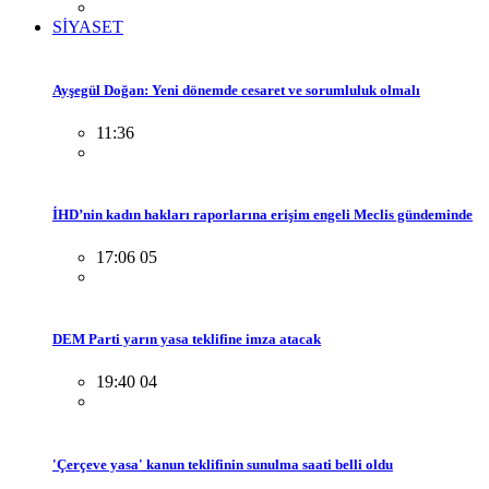
SİYASET
Ayşegül Doğan: Yeni dönemde cesaret ve sorumluluk olmalı
11:36
İHD’nin kadın hakları raporlarına erişim engeli Meclis gündeminde
17:06 05
DEM Parti yarın yasa teklifine imza atacak
19:40 04
'Çerçeve yasa' kanun teklifinin sunulma saati belli oldu