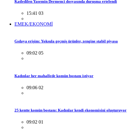
Katledilen Yasemin Dermenci dosyasında duruşma ertelendi
15:41 03
EMEK/EKONOMİ
Gıdaya erişim: Yoksula geçmiş ürünler, zengine stabil piyasa
09:02 05
Kadınlar her mahallede komün bostanı istiyor
09:06 02
25 kentte komün bostanı: Kadınlar kendi ekonomisini oluşturuyor
09:02 01