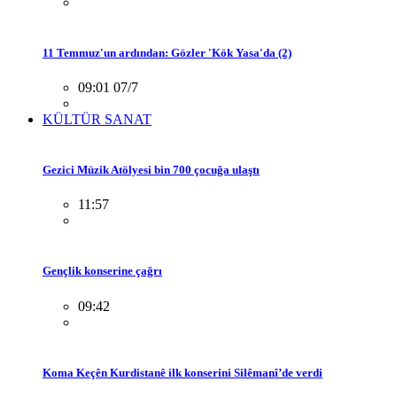
11 Temmuz'un ardından: Gözler 'Kök Yasa'da (2)
09:01 07/7
KÜLTÜR SANAT
Gezici Müzik Atölyesi bin 700 çocuğa ulaştı
11:57
Gençlik konserine çağrı
09:42
Koma Keçên Kurdistanê ilk konserini Silêmanî’de verdi