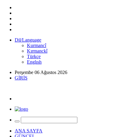
Dil/Language
Kurmancî
Kırmanckî
Türkçe
Englısh
Perşembe 06 Ağustos 2026
GİRİŞ
ANA SAYFA
GÜNCEL