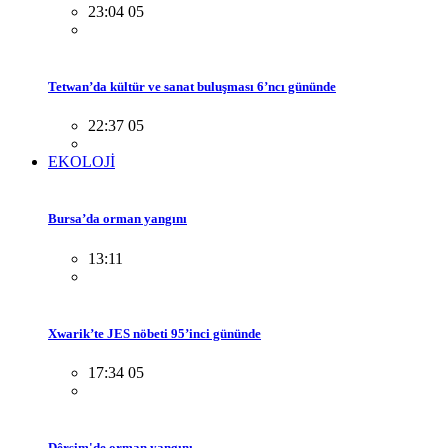
23:04 05
Tetwan’da kültür ve sanat buluşması 6’ncı gününde
22:37 05
EKOLOJİ
Bursa’da orman yangını
13:11
Xwarik’te JES nöbeti 95’inci gününde
17:34 05
Dêrsim'de orman yangını