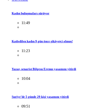
Kadın buluşmaları sürüyor
11:49
Katledilen kadın 9 gün önce şikâyetçi olmuş!
11:23
Yazar, senarist Bilgesu Erenus yaşamını yitirdi
10:04
Suriye’de 5 günde 29 kişi yaşamını yitirdi
09:51