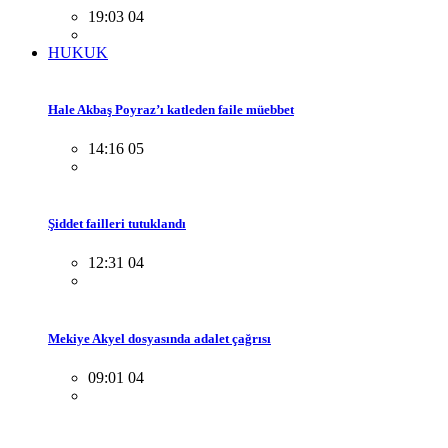
19:03 04
HUKUK
Hale Akbaş Poyraz’ı katleden faile müebbet
14:16 05
Şiddet failleri tutuklandı
12:31 04
Mekiye Akyel dosyasında adalet çağrısı
09:01 04