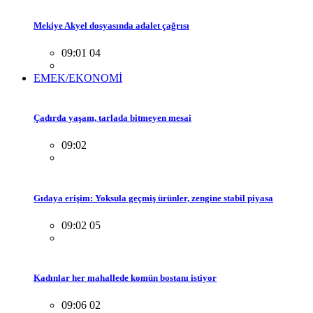
Mekiye Akyel dosyasında adalet çağrısı
09:01 04
EMEK/EKONOMİ
Çadırda yaşam, tarlada bitmeyen mesai
09:02
Gıdaya erişim: Yoksula geçmiş ürünler, zengine stabil piyasa
09:02 05
Kadınlar her mahallede komün bostanı istiyor
09:06 02