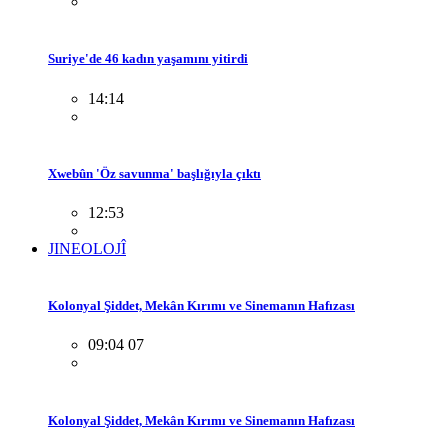
Suriye'de 46 kadın yaşamını yitirdi
14:14
Xwebûn 'Öz savunma' başlığıyla çıktı
12:53
JINEOLOJÎ
Kolonyal Şiddet, Mekân Kırımı ve Sinemanın Hafızası
09:04 07
Kolonyal Şiddet, Mekân Kırımı ve Sinemanın Hafızası