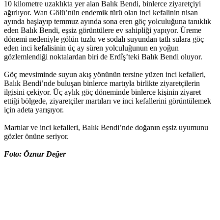
10 kilometre uzaklıkta yer alan Balık Bendi, binlerce ziyaretçiyi
ağırlıyor. Wan Gölü’nün endemik türü olan inci kefalinin nisan
ayında başlayıp temmuz ayında sona eren göç yolculuğuna tanıklık
eden Balık Bendi, eşsiz görüntülere ev sahipliği yapıyor. Üreme
dönemi nedeniyle gölün tuzlu ve sodalı suyundan tatlı sulara göç
eden inci kefalisinin üç ay süren yolculuğunun en yoğun
gözlemlendiği noktalardan biri de Erdîş’teki Balık Bendi oluyor.
Göç mevsiminde suyun akış yönünün tersine yüzen inci kefalleri,
Balık Bendi’nde buluşan binlerce martıyla birlikte ziyaretçilerin
ilgisini çekiyor. Üç aylık göç döneminde binlerce kişinin ziyaret
ettiği bölgede, ziyaretçiler martıları ve inci kefallerini görüntülemek
için adeta yarışıyor.
Martılar ve inci kefalleri, Balık Bendi’nde doğanın eşsiz uyumunu
gözler önüne seriyor.
Foto: Öznur Değer