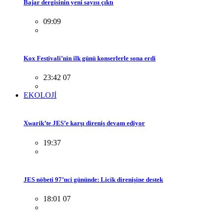
Bajar dergisinin yeni sayısı çıktı
09:09
Kox Festivali’nin ilk günü konserlerle sona erdi
23:42 07
EKOLOJİ
Xwarik’te JES’e karşı direniş devam ediyor
19:37
JES nöbeti 97’nci gününde: Licik direnişine destek
18:01 07