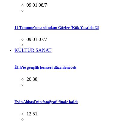
09:01 08/7
11 Temmuz'un ardından: Gözler 'Kök Yasa'da (2)
09:01 07/7
KÜLTÜR SANAT
Êlih’te gençlik konseri düzenlenecek
20:38
Evîn Abbasî'nin fotoğrafı finale kaldı
12:51