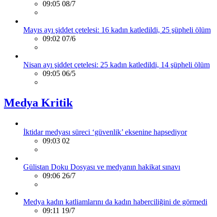
09:05 08/7
Mayıs ayı şiddet çetelesi: 16 kadın katledildi, 25 şüpheli ölüm
09:02 07/6
Nisan ayı şiddet çetelesi: 25 kadın katledildi, 14 şüpheli ölüm
09:05 06/5
Medya Kritik
İktidar medyası süreci ‘güvenlik’ eksenine hapsediyor
09:03 02
Gülistan Doku Dosyası ve medyanın hakikat sınavı
09:06 26/7
Medya kadın katliamlarını da kadın haberciliğini de görmedi
09:11 19/7