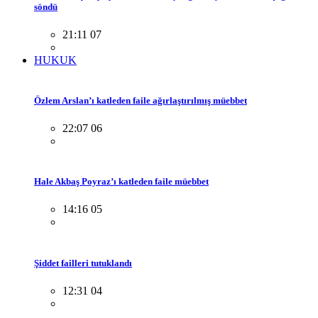
söndü
21:11 07
HUKUK
Özlem Arslan’ı katleden faile ağırlaştırılmış müebbet
22:07 06
Hale Akbaş Poyraz’ı katleden faile müebbet
14:16 05
Şiddet failleri tutuklandı
12:31 04