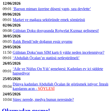
12/06/2026
09:01
‘Barışın mimarı üzerine düşeni yaptı, sıra devlette’
09/06/2026
09:01
Market ve mağaza sektöründe emek sömürüsü
02/06/2026
09:08
Gülistan Doku dosyasında Rojwelat Kızmaz gelişmesi!
30/05/2026
09:05
Balık Bendi’nde doğanın eşsiz uyumu
29/05/2026
11:50
Gülistan Doku’nun SIM kartı 6 yıldır neden incelenmiyor?
09:01
‘Abdullah Öcalan’ın statüsü netleştirilmeli’
26/05/2026
‘Aile ve Nüfus On Yılı’ genelgesi: Kadınları ev içi şiddete
09:01
hapsediyor
25/05/2026
Dünya kadınları Abdullah Öcalan ile görüşmek istiyor: İmralı
09:04
kapılarını açın -
SÖYLEŞİ
24/05/2026
10:04
Süreç nerede, medya bunun neresinde?
Okumadan geçme!