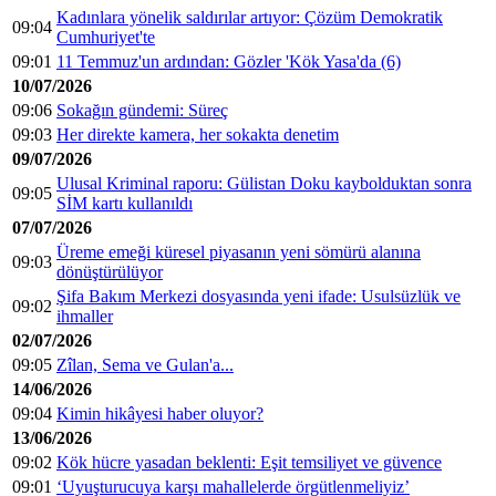
Kadınlara yönelik saldırılar artıyor: Çözüm Demokratik
09:04
Cumhuriyet'te
09:01
11 Temmuz'un ardından: Gözler 'Kök Yasa'da (6)
10/07/2026
09:06
Sokağın gündemi: Süreç
09:03
Her direkte kamera, her sokakta denetim
09/07/2026
Ulusal Kriminal raporu: Gülistan Doku kaybolduktan sonra
09:05
SİM kartı kullanıldı
07/07/2026
Üreme emeği küresel piyasanın yeni sömürü alanına
09:03
dönüştürülüyor
Şifa Bakım Merkezi dosyasında yeni ifade: Usulsüzlük ve
09:02
ihmaller
02/07/2026
09:05
Zîlan, Sema ve Gulan'a...
14/06/2026
09:04
Kimin hikâyesi haber oluyor?
13/06/2026
09:02
Kök hücre yasadan beklenti: Eşit temsiliyet ve güvence
09:01
‘Uyuşturucuya karşı mahallelerde örgütlenmeliyiz’