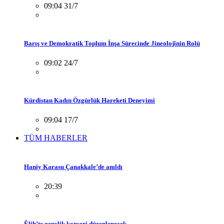
09:04 31/7
Barış ve Demokratik Toplum İnşa Sürecinde Jineolojînin Rolü
09:02 24/7
Kürdistan Kadın Özgürlük Hareketi Deneyimi
09:04 17/7
TÜM HABERLER
Haniy Karasu Çanakkale’de anıldı
20:39
Êlih’te gençlik konseri düzenlenecek