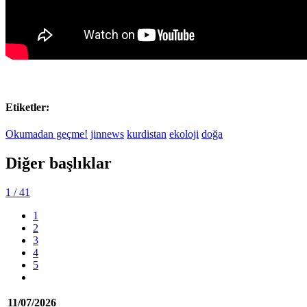
Etiketler:
Okumadan geçme!
jinnews
kurdistan
ekoloji
doğa
Diğer başlıklar
1
/ 41
1
2
3
4
5
11/07/2026