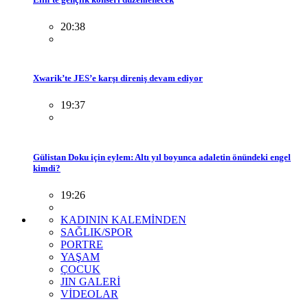
20:38
Xwarik’te JES’e karşı direniş devam ediyor
19:37
Gülistan Doku için eylem: Altı yıl boyunca adaletin önündeki engel
kimdi?
19:26
KADININ KALEMİNDEN
SAĞLIK/SPOR
PORTRE
YAŞAM
ÇOCUK
JIN GALERİ
VİDEOLAR