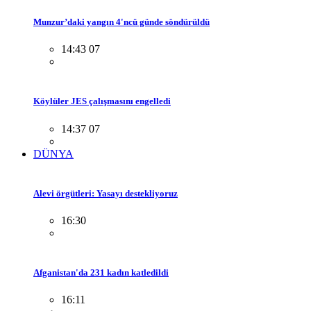
Munzur’daki yangın 4'ncü günde söndürüldü
14:43 07
Köylüler JES çalışmasını engelledi
14:37 07
DÜNYA
Alevi örgütleri: Yasayı destekliyoruz
16:30
Afganistan'da 231 kadın katledildi
16:11