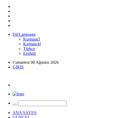
Dil/Language
Kurmancî
Kırmanckî
Türkçe
Englısh
Cumartesi 08 Ağustos 2026
GİRİŞ
ANA SAYFA
GÜNCEL