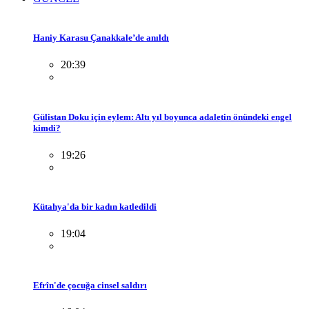
Haniy Karasu Çanakkale’de anıldı
20:39
Gülistan Doku için eylem: Altı yıl boyunca adaletin önündeki engel
kimdi?
19:26
Kütahya'da bir kadın katledildi
19:04
Efrîn'de çocuğa cinsel saldırı