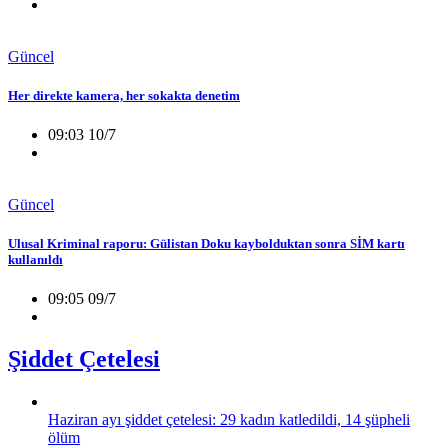
Güncel
Her direkte kamera, her sokakta denetim
09:03 10/7
Güncel
Ulusal Kriminal raporu: Gülistan Doku kaybolduktan sonra SİM kartı
kullanıldı
09:05 09/7
Şiddet Çetelesi
Haziran ayı şiddet çetelesi: 29 kadın katledildi, 14 şüpheli
ölüm