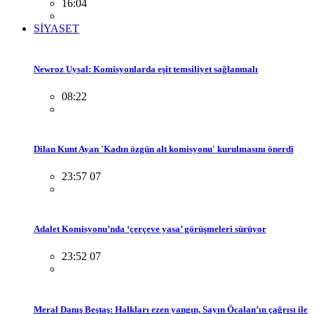
16:04
SİYASET
Newroz Uysal: Komisyonlarda eşit temsiliyet sağlanmalı
08:22
Dilan Kunt Ayan 'Kadın özgün alt komisyonu' kurulmasını önerdi
23:57 07
Adalet Komisyonu’nda ‘çerçeve yasa’ görüşmeleri sürüyor
23:52 07
Meral Danış Beştaş: Halkları ezen yangın, Sayın Öcalan’ın çağrısı ile