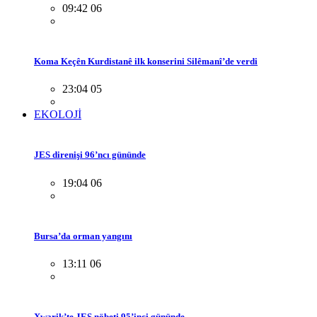
09:42 06
Koma Keçên Kurdistanê ilk konserini Silêmanî’de verdi
23:04 05
EKOLOJİ
JES direnişi 96’ncı gününde
19:04 06
Bursa’da orman yangını
13:11 06
Xwarik’te JES nöbeti 95’inci gününde