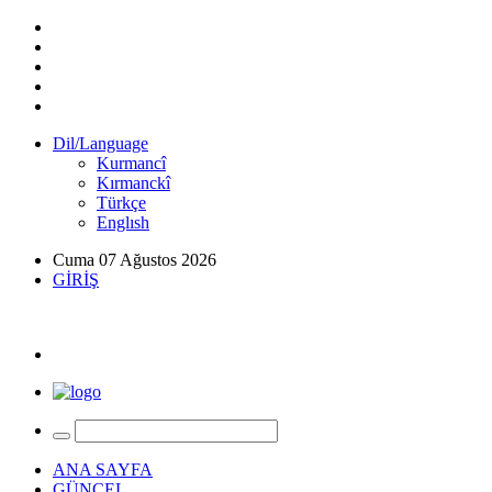
Dil/Language
Kurmancî
Kırmanckî
Türkçe
Englısh
Cuma 07 Ağustos 2026
GİRİŞ
ANA SAYFA
GÜNCEL