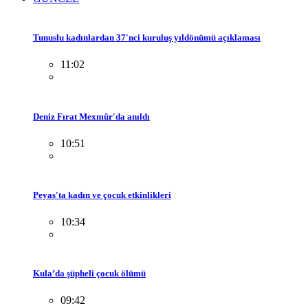
Tunuslu kadınlardan 37'nci kuruluş yıldönümü açıklaması
11:02
Deniz Fırat Mexmûr'da anıldı
10:51
Peyas'ta kadın ve çocuk etkinlikleri
10:34
Kula’da şüpheli çocuk ölümü
09:42