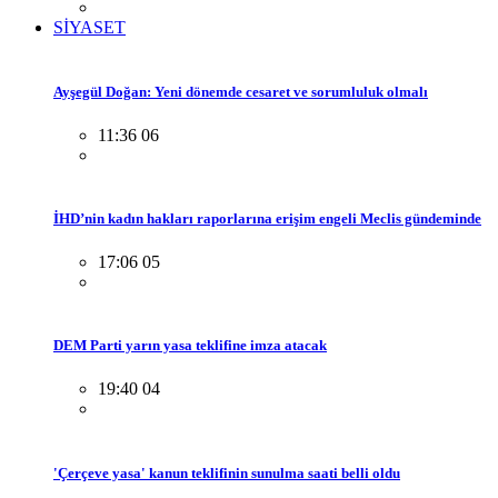
SİYASET
Ayşegül Doğan: Yeni dönemde cesaret ve sorumluluk olmalı
11:36 06
İHD’nin kadın hakları raporlarına erişim engeli Meclis gündeminde
17:06 05
DEM Parti yarın yasa teklifine imza atacak
19:40 04
'Çerçeve yasa' kanun teklifinin sunulma saati belli oldu