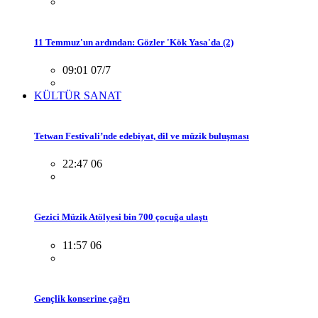
11 Temmuz'un ardından: Gözler 'Kök Yasa'da (2)
09:01 07/7
KÜLTÜR SANAT
Tetwan Festivali’nde edebiyat, dil ve müzik buluşması
22:47 06
Gezici Müzik Atölyesi bin 700 çocuğa ulaştı
11:57 06
Gençlik konserine çağrı