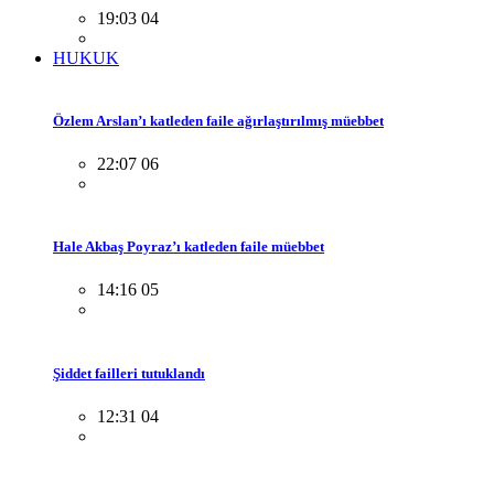
19:03 04
HUKUK
Özlem Arslan’ı katleden faile ağırlaştırılmış müebbet
22:07 06
Hale Akbaş Poyraz’ı katleden faile müebbet
14:16 05
Şiddet failleri tutuklandı
12:31 04