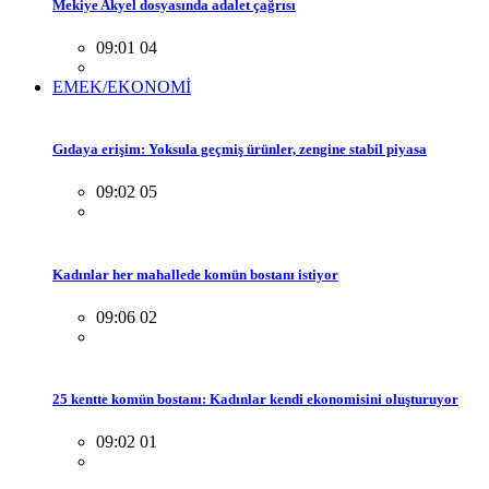
Mekiye Akyel dosyasında adalet çağrısı
09:01 04
EMEK/EKONOMİ
Gıdaya erişim: Yoksula geçmiş ürünler, zengine stabil piyasa
09:02 05
Kadınlar her mahallede komün bostanı istiyor
09:06 02
25 kentte komün bostanı: Kadınlar kendi ekonomisini oluşturuyor
09:02 01