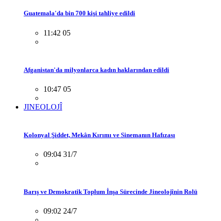
Guatemala'da bin 700 kişi tahliye edildi
11:42 05
Afganistan'da milyonlarca kadın haklarından edildi
10:47 05
JINEOLOJÎ
Kolonyal Şiddet, Mekân Kırımı ve Sinemanın Hafızası
09:04 31/7
Barış ve Demokratik Toplum İnşa Sürecinde Jineolojînin Rolü
09:02 24/7