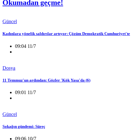
Okumadan geçme!
Güncel
Kadınlara yönelik saldırılar artıyor: Çözüm Demokratik Cumhuriyet'te
09:04 11/7
Dosya
11 Temmuz'un ardından: Gözler 'Kök Yasa'da (6)
09:01 11/7
Güncel
Sokağın gündemi: Süreç
09:06 10/7