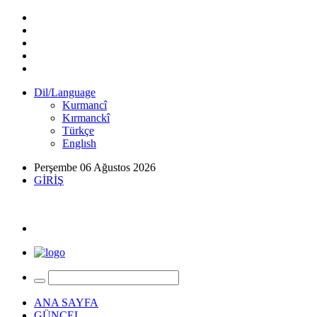
Dil/Language
Kurmancî
Kırmanckî
Türkçe
Englısh
Perşembe 06 Ağustos 2026
GİRİŞ
ANA SAYFA
GÜNCEL