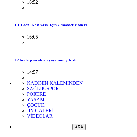
16:52
İHD'den 'Kök Yasa' için 7 maddelik öneri
16:05
12 bin kişi sıcaktan yaşamını yitirdi
14:57
KADININ KALEMİNDEN
SAĞLIK/SPOR
PORTRE
YAŞAM
ÇOCUK
JIN GALERİ
VİDEOLAR
ARA