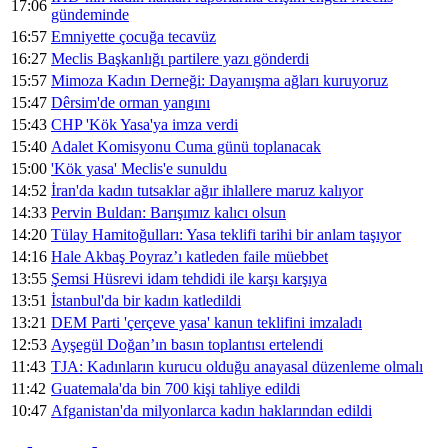
17:06
gündeminde
16:57
Emniyette çocuğa tecavüz
16:27
Meclis Başkanlığı partilere yazı gönderdi
15:57
Mimoza Kadın Derneği: Dayanışma ağları kuruyoruz
15:47
Dêrsim'de orman yangını
15:43
CHP 'Kök Yasa'ya imza verdi
15:40
Adalet Komisyonu Cuma günü toplanacak
15:00
'Kök yasa' Meclis'e sunuldu
14:52
İran'da kadın tutsaklar ağır ihlallere maruz kalıyor
14:33
Pervin Buldan: Barışımız kalıcı olsun
14:20
Tülay Hamitoğulları: Yasa teklifi tarihi bir anlam taşıyor
14:16
Hale Akbaş Poyraz’ı katleden faile müebbet
13:55
Şemsi Hüsrevi idam tehdidi ile karşı karşıya
13:51
İstanbul'da bir kadın katledildi
13:21
DEM Parti 'çerçeve yasa' kanun teklifini imzaladı
12:53
Ayşegül Doğan’ın basın toplantısı ertelendi
11:43
TJA: Kadınların kurucu olduğu anayasal düzenleme olmalı
11:42
Guatemala'da bin 700 kişi tahliye edildi
10:47
Afganistan'da milyonlarca kadın haklarından edildi