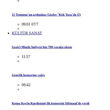
11 Temmuz'un ardından: Gözler 'Kök Yasa'da (2)
09:01 07/7
KÜLTÜR SANAT
Gezici Müzik Atölyesi bin 700 çocuğa ulaştı
11:57
Gençlik konserine çağrı
09:42
Koma Keçên Kurdistanê ilk konserini Silêmanî’de verdi