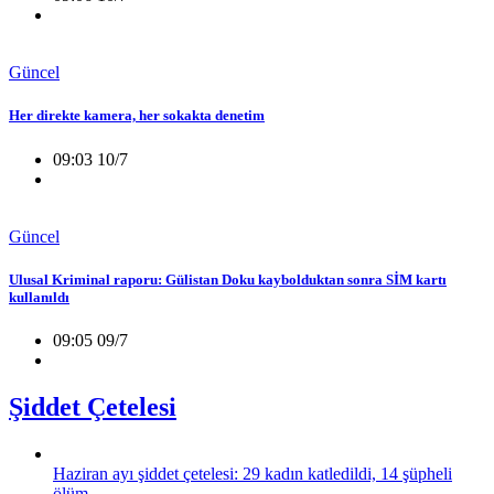
Güncel
Her direkte kamera, her sokakta denetim
09:03 10/7
Güncel
Ulusal Kriminal raporu: Gülistan Doku kaybolduktan sonra SİM kartı
kullanıldı
09:05 09/7
Şiddet Çetelesi
Haziran ayı şiddet çetelesi: 29 kadın katledildi, 14 şüpheli
ölüm