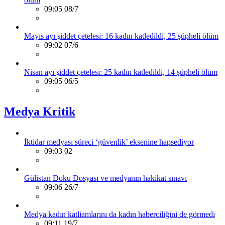
09:05 08/7
Mayıs ayı şiddet çetelesi: 16 kadın katledildi, 25 şüpheli ölüm
09:02 07/6
Nisan ayı şiddet çetelesi: 25 kadın katledildi, 14 şüpheli ölüm
09:05 06/5
Medya Kritik
İktidar medyası süreci ‘güvenlik’ eksenine hapsediyor
09:03 02
Gülistan Doku Dosyası ve medyanın hakikat sınavı
09:06 26/7
Medya kadın katliamlarını da kadın haberciliğini de görmedi
09:11 19/7