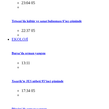
23:04 05
Tetwan’da kültür ve sanat buluşması 6’ncı gününde
22:37 05
EKOLOJİ
Bursa’da orman yangını
13:11
Xwarik’te JES nöbeti 95’inci gününde
17:34 05
Dêrsim'de orman yangını