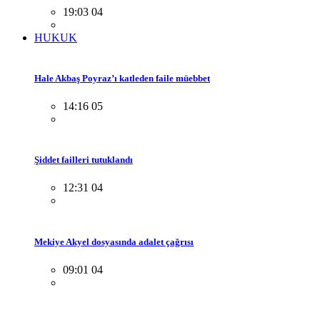
19:03 04
HUKUK
Hale Akbaş Poyraz’ı katleden faile müebbet
14:16 05
Şiddet failleri tutuklandı
12:31 04
Mekiye Akyel dosyasında adalet çağrısı
09:01 04