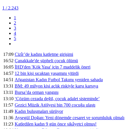
1
/ 2.243
1
2
3
4
5
17:09
Cizîr’de kadını katletme girişimi
16:52
Çanakkale'de şüpheli çocuk ölümü
16:05
İHD'den 'Kök Yasa' için 7 maddelik öneri
14:57
12 bin kişi sıcaktan yaşamını yitirdi
14:51
Afganistan Kadın Futbol Takımı yeniden sahada
13:31
BM: 49 milyon kişi açlık riskiyle karşı karşıya
13:11
Bursa’da orman yangını
13:10
‘Çözüm cezada değil, çocuk adalet sisteminde’
11:57
Gezici Müzik Atölyesi bin 700 çocuğa ulaştı
11:49
Kadın buluşmaları sürüyor
11:36
Ayşegül Doğan: Yeni dönemde cesaret ve sorumluluk olmalı
11:23
Katledilen kadın 9 gün önce şikâyetçi olmuş!