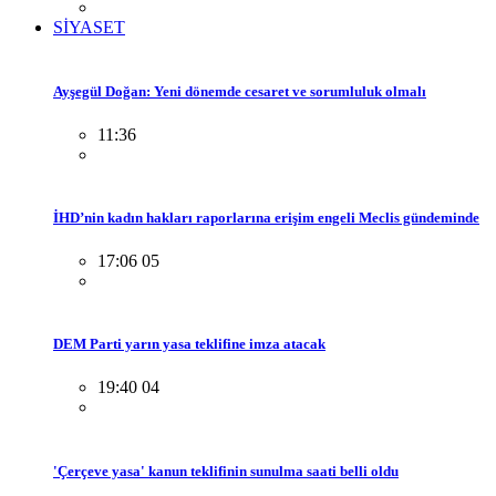
SİYASET
Ayşegül Doğan: Yeni dönemde cesaret ve sorumluluk olmalı
11:36
İHD’nin kadın hakları raporlarına erişim engeli Meclis gündeminde
17:06 05
DEM Parti yarın yasa teklifine imza atacak
19:40 04
'Çerçeve yasa' kanun teklifinin sunulma saati belli oldu