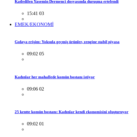
Katledilen Yasemin Dermenci dosyasında duruşma ertelendi
15:41 03
EMEK/EKONOMİ
Gıdaya erişim: Yoksula geçmiş ürünler, zengine stabil piyasa
09:02 05
Kadınlar her mahallede komün bostanı istiyor
09:06 02
25 kentte komün bostanı: Kadınlar kendi ekonomisini oluşturuyor
09:02 01