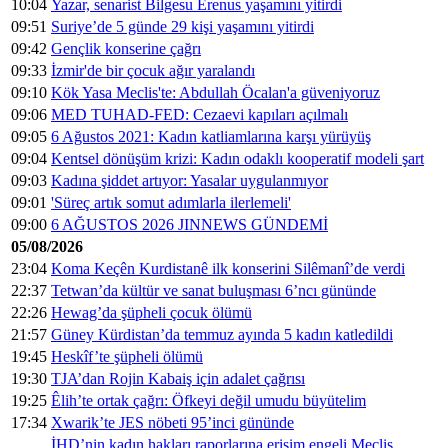
10:04
Yazar, senarist Bilgesu Erenus yaşamını yitirdi
09:51
Suriye’de 5 günde 29 kişi yaşamını yitirdi
09:42
Gençlik konserine çağrı
09:33
İzmir'de bir çocuk ağır yaralandı
09:10
Kök Yasa Meclis'te: Abdullah Öcalan'a güveniyoruz
09:06
MED TUHAD-FED: Cezaevi kapıları açılmalı
09:05
6 Ağustos 2021: Kadın katliamlarına karşı yürüyüş
09:04
Kentsel dönüşüm krizi: Kadın odaklı kooperatif modeli şart
09:03
Kadına şiddet artıyor: Yasalar uygulanmıyor
09:01
'Süreç artık somut adımlarla ilerlemeli'
09:00
6 AĞUSTOS 2026 JINNEWS GÜNDEMİ
05/08/2026
23:04
Koma Keçên Kurdistanê ilk konserini Silêmanî’de verdi
22:37
Tetwan’da kültür ve sanat buluşması 6’ncı gününde
22:26
Hewag’da şüpheli çocuk ölümü
21:57
Güney Kürdistan’da temmuz ayında 5 kadın katledildi
19:45
Heskîf’te şüpheli ölümü
19:30
TJA’dan Rojin Kabaiş için adalet çağrısı
19:25
Êlih’te ortak çağrı: Öfkeyi değil umudu büyütelim
17:34
Xwarik’te JES nöbeti 95’inci gününde
İHD’nin kadın hakları raporlarına erişim engeli Meclis