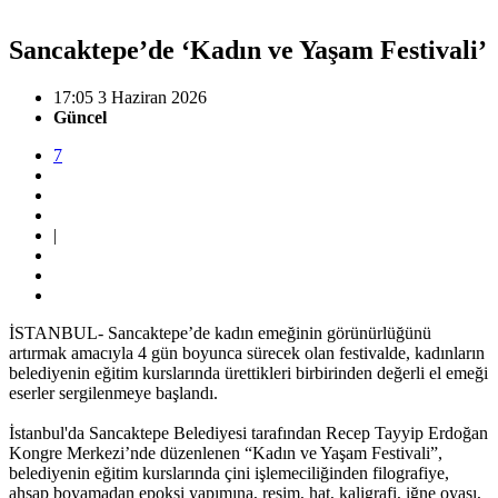
Sancaktepe’de ‘Kadın ve Yaşam Festivali’
17:05 3 Haziran 2026
Güncel
7
|
İSTANBUL- Sancaktepe’de kadın emeğinin görünürlüğünü
artırmak amacıyla 4 gün boyunca sürecek olan festivalde, kadınların
belediyenin eğitim kurslarında ürettikleri birbirinden değerli el emeği
eserler sergilenmeye başlandı.
İstanbul'da Sancaktepe Belediyesi tarafından Recep Tayyip Erdoğan
Kongre Merkezi’nde düzenlenen “Kadın ve Yaşam Festivali”,
belediyenin eğitim kurslarında çini işlemeciliğinden filografiye,
ahşap boyamadan epoksi yapımına, resim, hat, kaligrafi, iğne oyası,