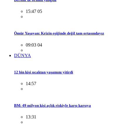
15:47 05
Ömür Yaşayan: Krizin eşiğinde değil tam ortasındayız
09:03 04
DÜNYA
12 bin kişi sıcaktan yaşamını yitirdi
14:57
BM: 49 milyon kişi açlık riskiyle karşı karşıya
13:31