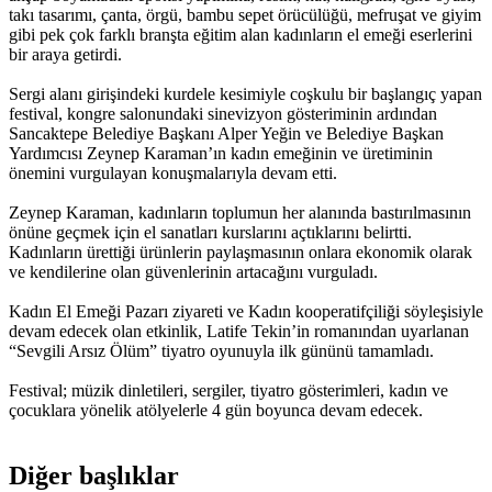
takı tasarımı, çanta, örgü, bambu sepet örücülüğü, mefruşat ve giyim
gibi pek çok farklı branşta eğitim alan kadınların el emeği eserlerini
bir araya getirdi.
Sergi alanı girişindeki kurdele kesimiyle coşkulu bir başlangıç yapan
festival, kongre salonundaki sinevizyon gösteriminin ardından
Sancaktepe Belediye Başkanı Alper Yeğin ve Belediye Başkan
Yardımcısı Zeynep Karaman’ın kadın emeğinin ve üretiminin
önemini vurgulayan konuşmalarıyla devam etti.
Zeynep Karaman, kadınların toplumun her alanında bastırılmasının
önüne geçmek için el sanatları kurslarını açtıklarını belirtti.
Kadınların ürettiği ürünlerin paylaşmasının onlara ekonomik olarak
ve kendilerine olan güvenlerinin artacağını vurguladı.
Kadın El Emeği Pazarı ziyareti ve Kadın kooperatifçiliği söyleşisiyle
devam edecek olan etkinlik, Latife Tekin’in romanından uyarlanan
“Sevgili Arsız Ölüm” tiyatro oyunuyla ilk gününü tamamladı.
Festival; müzik dinletileri, sergiler, tiyatro gösterimleri, kadın ve
çocuklara yönelik atölyelerle 4 gün boyunca devam edecek.
Diğer başlıklar