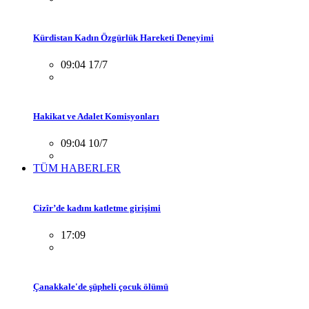
Kürdistan Kadın Özgürlük Hareketi Deneyimi
09:04 17/7
Hakikat ve Adalet Komisyonları
09:04 10/7
TÜM HABERLER
Cizîr’de kadını katletme girişimi
17:09
Çanakkale'de şüpheli çocuk ölümü