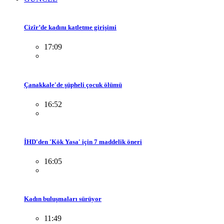
Cizîr’de kadını katletme girişimi
17:09
Çanakkale'de şüpheli çocuk ölümü
16:52
İHD'den 'Kök Yasa' için 7 maddelik öneri
16:05
Kadın buluşmaları sürüyor
11:49