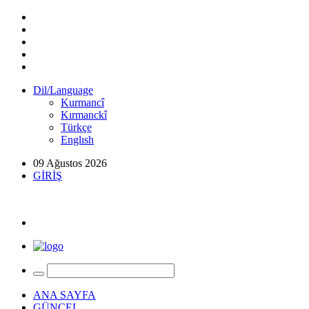
Dil/Language
Kurmancî
Kırmanckî
Türkçe
Englısh
09 Ağustos 2026
GİRİŞ
ANA SAYFA
GÜNCEL