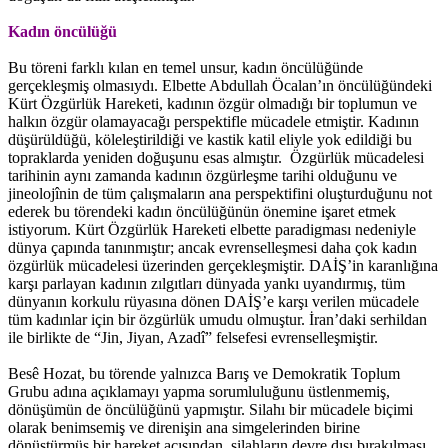
Kadın öncülüğü
Bu töreni farklı kılan en temel unsur, kadın öncülüğünde
gerçekleşmiş olmasıydı. Elbette Abdullah Öcalan’ın öncülüğündeki
Kürt Özgürlük Hareketi, kadının özgür olmadığı bir toplumun ve
halkın özgür olamayacağı perspektifle mücadele etmiştir. Kadının
düşürüldüğü, köleleştirildiği ve kastik katil eliyle yok edildiği bu
topraklarda yeniden doğuşunu esas almıştır. Özgürlük mücadelesi
tarihinin aynı zamanda kadının özgürleşme tarihi olduğunu ve
jineolojînin de tüm çalışmaların ana perspektifini oluşturduğunu not
ederek bu törendeki kadın öncülüğünün önemine işaret etmek
istiyorum. Kürt Özgürlük Hareketi elbette paradigması nedeniyle
dünya çapında tanınmıştır; ancak evrenselleşmesi daha çok kadın
özgürlük mücadelesi üzerinden gerçekleşmiştir. DAİŞ’in karanlığına
karşı parlayan kadının zılgıtları dünyada yankı uyandırmış, tüm
dünyanın korkulu rüyasına dönen DAİŞ’e karşı verilen mücadele
tüm kadınlar için bir özgürlük umudu olmuştur. İran’daki serhildan
ile birlikte de “Jin, Jiyan, Azadî” felsefesi evrenselleşmiştir.
Besê Hozat, bu törende yalnızca Barış ve Demokratik Toplum
Grubu adına açıklamayı yapma sorumluluğunu üstlenmemiş,
dönüşümün de öncülüğünü yapmıştır. Silahı bir mücadele biçimi
olarak benimsemiş ve direnişin ana simgelerinden birine
dönüştürmüş bir hareket açısından, silahların devre dışı bırakılması