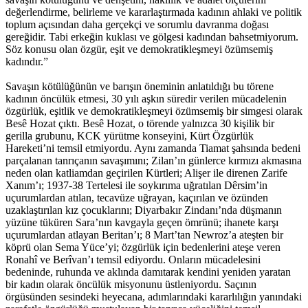
değerlendirme, belirleme ve kararlaştırmada kadının ahlaki ve politik
toplum açısından daha gerçekçi ve sorumlu davranma doğası
gereğidir. Tabi erkeğin kuklası ve gölgesi kadından bahsetmiyorum.
Söz konusu olan özgür, eşit ve demokratikleşmeyi özümsemiş
kadındır.”
Savaşın kötülüğünün ve barışın öneminin anlatıldığı bu törene
kadının öncülük etmesi, 30 yılı aşkın süredir verilen mücadelenin
özgürlük, eşitlik ve demokratikleşmeyi özümsemiş bir simgesi olarak
Besê Hozat çıktı. Besê Hozat, o törende yalnızca 30 kişilik bir
gerilla grubunu, KCK yürütme konseyini, Kürt Özgürlük
Hareketi’ni temsil etmiyordu. Aynı zamanda Tiamat şahsında bedeni
parçalanan tanrıçanın savaşımını; Zilan’ın günlerce kırmızı akmasına
neden olan katliamdan geçirilen Kürtleri; Alişer ile direnen Zarife
Xanım’ı; 1937-38 Tertelesi ile soykırıma uğratılan Dêrsim’in
uçurumlardan atılan, tecavüze uğrayan, kaçırılan ve özünden
uzaklaştırılan kız çocuklarını; Diyarbakır Zindanı’nda düşmanın
yüzüne tüküren Sara’nın kavgayla geçen ömrünü; ihanete karşı
uçurumlardan atlayan Beritan’ı; 8 Mart’tan Newroz’a ateşten bir
köprü olan Sema Yüce’yi; özgürlük için bedenlerini ateşe veren
Ronahî ve Berîvan’ı temsil ediyordu. Onların mücadelesini
bedeninde, ruhunda ve aklında damıtarak kendini yeniden yaratan
bir kadın olarak öncülük misyonunu üstleniyordu. Saçının
örgüsünden sesindeki heyecana, adımlarındaki kararlılığın yanındaki