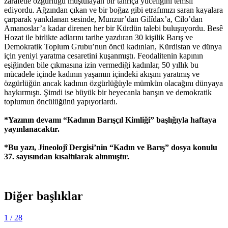
zarafetle özgürlüğü muştulayan bir tanrıça yüceliğini temsil
ediyordu. Ağzından çıkan ve bir boğaz gibi etrafımızı saran kayalara
çarparak yankılanan sesinde, Munzur’dan Gilîdax’a, Cilo’dan
Amanoslar’a kadar direnen her bir Kürdün talebi buluşuyordu. Besê
Hozat ile birlikte adlarını tarihe yazdıran 30 kişilik Barış ve
Demokratik Toplum Grubu’nun öncü kadınları, Kürdistan ve dünya
için yeniyi yaratma cesaretini kuşanmıştı. Feodalitenin kapının
eşiğinden bile çıkmasına izin vermediği kadınlar, 50 yıllık bu
mücadele içinde kadının yaşamın içindeki akışını yaratmış ve
özgürlüğün ancak kadının özgürlüğüyle mümkün olacağını dünyaya
haykırmıştı. Şimdi ise büyük bir heyecanla barışın ve demokratik
toplumun öncülüğünü yapıyorlardı.
*Yazının devamı “Kadının Barışçıl Kimliği” başlığıyla haftaya
yayınlanacaktır.
*Bu yazı, Jineolojî Dergisi’nin “Kadın ve Barış” dosya konulu
37. sayısından kısaltılarak alınmıştır.
Diğer başlıklar
1
/ 28