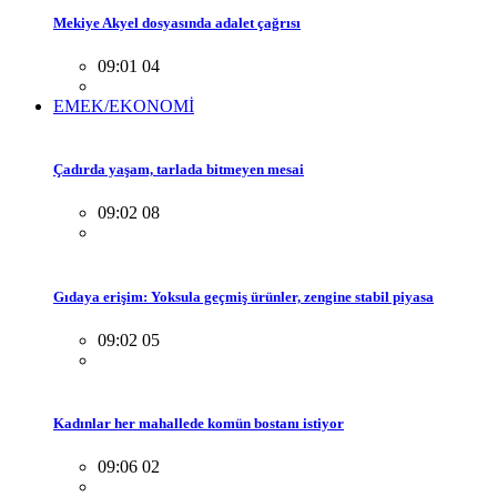
Mekiye Akyel dosyasında adalet çağrısı
09:01 04
EMEK/EKONOMİ
Çadırda yaşam, tarlada bitmeyen mesai
09:02 08
Gıdaya erişim: Yoksula geçmiş ürünler, zengine stabil piyasa
09:02 05
Kadınlar her mahallede komün bostanı istiyor
09:06 02