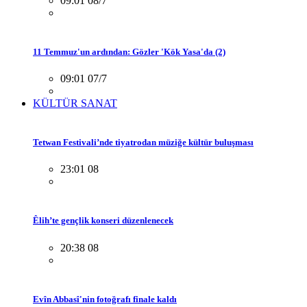
09:01 08/7
11 Temmuz'un ardından: Gözler 'Kök Yasa'da (2)
09:01 07/7
KÜLTÜR SANAT
Tetwan Festivali’nde tiyatrodan müziğe kültür buluşması
23:01 08
Êlih’te gençlik konseri düzenlenecek
20:38 08
Evîn Abbasî'nin fotoğrafı finale kaldı