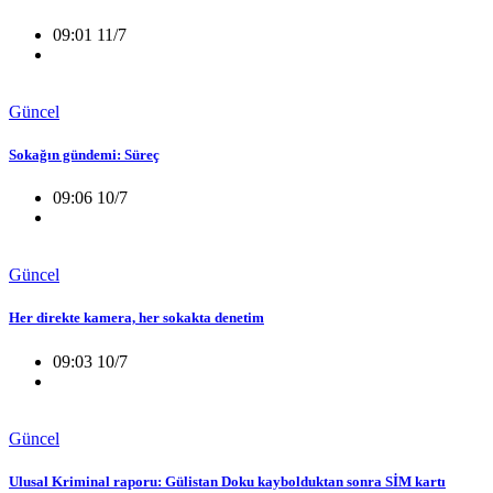
09:01 11/7
Güncel
Sokağın gündemi: Süreç
09:06 10/7
Güncel
Her direkte kamera, her sokakta denetim
09:03 10/7
Güncel
Ulusal Kriminal raporu: Gülistan Doku kaybolduktan sonra SİM kartı