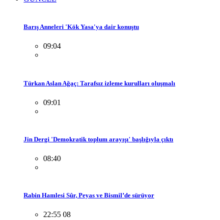
Barış Anneleri 'Kök Yasa'ya dair konuştu
09:04
Türkan Aslan Ağaç: Tarafsız izleme kurulları oluşmalı
09:01
Jin Dergi 'Demokratik toplum arayışı' başlığıyla çıktı
08:40
Rabin Hamlesi Sûr, Peyas ve Bismil’de sürüyor
22:55 08