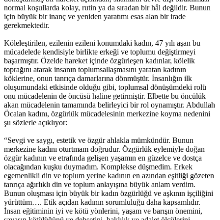
normal koşullarda kolay, rutin ya da sıradan bir hâl değildir. Bunun
için büyük bir inanç ve yeniden yaratımı esas alan bir irade
gerekmektedir.
Köleleştirilen, ezilenin ezileni konumdaki kadın, 47 yılı aşan bu
mücadelede kendisiyle birlikte erkeği ve toplumu değiştirmeyi
başarmıştır. Özelde hareket içinde özgürleşen kadınlar, kölelik
toprağını atarak insanın toplumsallaşmasını yaratan kadının
köklerine, onun tanrıça damarlarına dönmüştür. İnsanlığın ilk
oluşumundaki etkisinde olduğu gibi, toplumsal dönüşümdeki rolü
onu mücadelenin de öncüsü haline getirmiştir. Elbette bu öncülük
akan mücadelenin tamamında belirleyici bir rol oynamıştır. Abdullah
Öcalan kadını, özgürlük mücadelesinin merkezine koyma nedenini
şu sözlerle açıklıyor:
“Sevgi ve saygı, estetik ve özgür ahlakla mümkündür. Bunun
merkezine kadını oturtmam doğrudur. Özgürlük eylemiyle doğan
özgür kadının ve etrafında gelişen yaşamın en güzelce ve dostça
olacağından kuşku duymadım. Komplekse düşmedim. Erkek
egemenlikli din ve toplum yerine kadının en azından eşitliği gözeten
tanrıça ağırlıklı din ve toplum anlayışına büyük anlam verdim.
Bunun oluşması için büyük bir kadın özgürlüğü ve aşkının işçiliğini
yürüttüm…. Etik açıdan kadının sorumluluğu daha kapsamlıdır.
İnsan eğitiminin iyi ve kötü yönlerini, yaşam ve barışın önemini,
savaşın kötülüğünü ve dehşetini, haklılık ve adalet ölçülerini