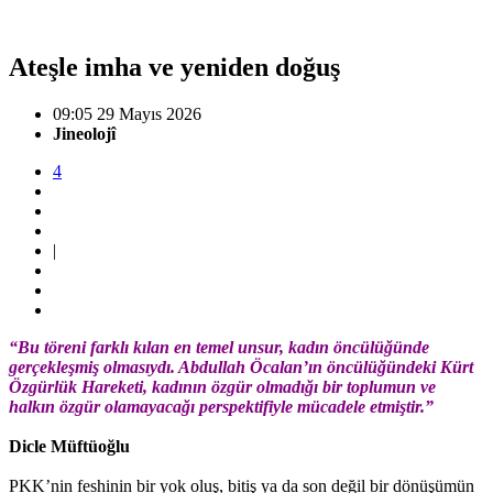
Ateşle imha ve yeniden doğuş
09:05 29 Mayıs 2026
Jineolojî
4
|
“Bu töreni farklı kılan en temel unsur, kadın öncülüğünde
gerçekleşmiş olmasıydı. Abdullah Öcalan’ın öncülüğündeki Kürt
Özgürlük Hareketi, kadının özgür olmadığı bir toplumun ve
halkın özgür olamayacağı perspektifiyle mücadele etmiştir.”
Dicle Müftüoğlu
PKK’nin feshinin bir yok oluş, bitiş ya da son değil bir dönüşümün