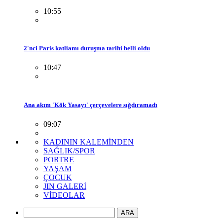
10:55
2'nci Paris katliamı duruşma tarihi belli oldu
10:47
Ana akım 'Kök Yasayı' çerçevelere sığdıramadı
09:07
KADININ KALEMİNDEN
SAĞLIK/SPOR
PORTRE
YAŞAM
ÇOCUK
JIN GALERİ
VİDEOLAR
ARA