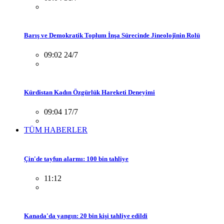
Barış ve Demokratik Toplum İnşa Sürecinde Jineolojînin Rolü
09:02 24/7
Kürdistan Kadın Özgürlük Hareketi Deneyimi
09:04 17/7
TÜM HABERLER
Çin'de tayfun alarmı: 100 bin tahliye
11:12
Kanada'da yangın: 20 bin kişi tahliye edildi