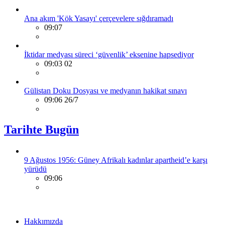
Ana akım 'Kök Yasayı' çerçevelere sığdıramadı
09:07
İktidar medyası süreci ‘güvenlik’ eksenine hapsediyor
09:03 02
Gülistan Doku Dosyası ve medyanın hakikat sınavı
09:06 26/7
Tarihte Bugün
9 Ağustos 1956: Güney Afrikalı kadınlar apartheid’e karşı
yürüdü
09:06
Hakkımızda