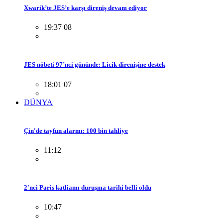
Xwarik’te JES’e karşı direniş devam ediyor
19:37 08
JES nöbeti 97’nci gününde: Licik direnişine destek
18:01 07
DÜNYA
Çin'de tayfun alarmı: 100 bin tahliye
11:12
2'nci Paris katliamı duruşma tarihi belli oldu
10:47