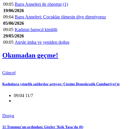
09:05
Barış Anneleri ile röportaj (1)
19/06/2026
09:04
Barış Anneleri: Çocuklar ölmesin diye direniyoruz
05/06/2026
09:05
Kadının barışçıl kimliği
29/05/2026
09:05
Ateşle imha ve yeniden doğuş
Okumadan geçme!
Güncel
Kadınlara yönelik saldırılar artıyor: Çözüm Demokratik Cumhuriyet'te
09:04 11/7
Dosya
11 Temmuz'un ardından: Gözler 'Kök Yasa'da (6)