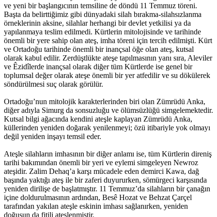
ve yeni bir başlangıcının temsiline de döndü 11 Temmuz töreni.
Başta da belirttiğimiz gibi dünyadaki silah bırakma-silahsızlanma
örneklerinin aksine, silahlar herhangi bir devlet yetkilisi ya da
yapılanmaya teslim edilmedi. Kürtlerin mitolojisinde ve tarihinde
önemli bir yere sahip olan ateş, imha töreni için tercih edilmişti. Kürt
ve Ortadoğu tarihinde önemli bir inançsal öğe olan ateş, kutsal
olarak kabul edilir. Zerdüştlükte ateşe tapılmasının yanı sıra, Aleviler
ve Êzidîlerde inançsal olarak diğer tüm Kürtlerde ise genel bir
toplumsal değer olarak ateşe önemli bir yer atfedilir ve su dökülerek
söndürülmesi suç olarak görülür.
Ortadoğu’nun mitolojik karakterlerinden biri olan Zümrüdü Anka,
diğer adıyla Simurg da sonsuzluğu ve ölümsüzlüğü simgelemektedir.
Kutsal bilgi ağacında kendini ateşle kaplayan Zümrüdü Anka,
küllerinden yeniden doğarak yenilenmeyi; özü itibariyle yok olmayı
değil yeniden inşayı temsil eder.
Ateşle silahların imhasının bir diğer anlamı ise, tüm Kürtlerin direniş
tarihi bakımından önemli bir yeri ve eylemi simgeleyen Newroz
ateşidir. Zalim Dehaq’a karşı mücadele eden demirci Kawa, dağ
başında yaktığı ateş ile bir zaferi duyururken, sömürgeci karşısında
yeniden dirilişe de başlatmıştır. 11 Temmuz’da silahların bir çanağın
içine doldurulmasının ardından, Besê Hozat ve Behzat Çarçel
tarafından yakılan ateşle eskinin imhası sağlanırken, yeniden
doğuşun da fitili ateşlenmiştir.