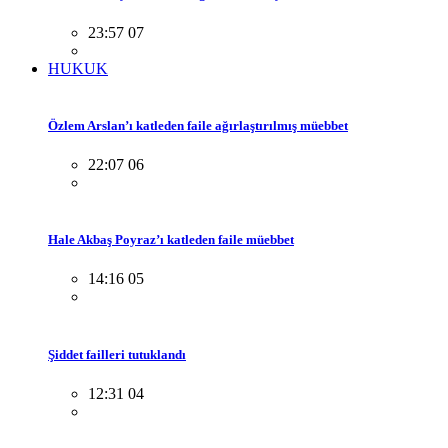
23:57 07
HUKUK
Özlem Arslan’ı katleden faile ağırlaştırılmış müebbet
22:07 06
Hale Akbaş Poyraz’ı katleden faile müebbet
14:16 05
Şiddet failleri tutuklandı
12:31 04