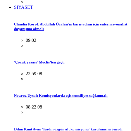
SİYASET
Claudia Korol: Abdullah Öcalan'ın barış adımı için enternasyonalist
dayanışma olmalı
09:02
'Çocuk yasası' Meclis’ten geçti
22:59 08
Newroz Uysal: Komisyonlarda eşit temsiliyet sağlanmalı
08:22 08
Dilan Kunt Ayan 'Kadın özgün alt komisyonu' kurulmasını önerdi