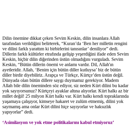
Dilin önemine dikkat çeken Sevim Keskin, dilin insanlara Allah
tarafından verildiğini belirterek, “Kuran’da ‘Ben her milletin rengini
ve dilini farklı yarattım ki birbirlerini tanısınlar’ deniliyor” dedi.
Dillerin farklı kültürler etrafında gelişip yeşerdiğini ifade eden Sevim
Keskin, hiçbir dilin diğerinden üstün olmadığını vurguladı. Sevim
Keskin, “Bütün dillerin önemi ve anlamı vardır. Dil, Allah'ın
ayetleridir. Allah, ‘Benim için bütün diller kutluysa’ biz de bütün
diller birdir diyebiliriz. Arapça ve Türkçe, Kürtçe’den üstün değil.
Dünyada olan bütün dillere saygı duymamız gerekiyor. Madem
Allah bile dilin öneminden söz ediyor, siz neden Kürt dilini bu kadar
yok sayıyorsunuz? Kürtçeyi ayaklar altına alıyorlar. Kürt halkı az bir
millet değil! 25 milyon Kürt halkı var. Kürt halkı kendi topraklarında
yaşamaya çalışıyor, kimseye hakaret ve zulüm etmemiş, dilini yok
saymamış ama onlar Kürt dilini hiçe sayıyorlar ve haksızlık
yapıyorlar” dedi.
‘Asimilasyon ve yok etme politikalarını kabul etmiyoruz’