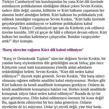
Türkiye Cumhuriyeti’nin kuruluşundan bu yana Kürt dili üzerinde
asimilasyon politikalarının sürdüğüne dikkat çeken Sevim Keskin,
sadece dilin değil; sanatın, kültürün ve Kürt halkının yaşamının her
alanının hedef alındığını belirtti. Kürt halkının bu politikalarla yok
edilmek istendiğini vurgulayan Sevim Keskin, “Kürt halkı üzerinde
gerçekleştirilen asimilasyon ve katletme politikalarını kabul
etmiyoruz. Türkiye Cumhuriyeti işte tam da Kürtlerin yok edilmesi
üzerine kuruldu. 100 yıl geçse de hâlâ o zihniyet devam ediyor. Kürt
halkını her taraftan katletmeye çalışıyorlar. Bundan vazgeçsinler
artık!” diye konuştu.
‘Barış sürecine rağmen Kürt dili kabul edilmiyor’
“Barış ve Demokratik Toplum” sürecine değinen Sevim Keskin, bir
yandan barış söylemlerinin dile getirildiğini ancak birkaç gün önce
Kürtçenin yasal statü kazanmasına yönelik atılan adımların
reddedildiğini belirtti. Sevim Keskin, “Kürt dili neden kabul
edilmiyor?” diyerek tepki gösterdi. Sevim Keskin, “Bir barış süreci
olmasına rağmen milletin anadilini kabul etmiyorsunuz. Herkes gibi
Kürt halkının da kendi anadilinde konuşması gerekiyor. Onların da
kendi anadillerinde konuşmaya hakları var. Herkes kendi anadilinde
konuşmak istiyor fakat neden kabul edilmiyor? Burada da iyi bir
niyet görmüyoruz. Dilin kabul edilmemesi önemsiz bir konu değil!
Bu, işgalcilerin zihniyetini bir kez daha gösteriyor. Onların
niyetlerini de iyi anlıyoruz. Onlar iyi niyetli değil, yine bize baskı