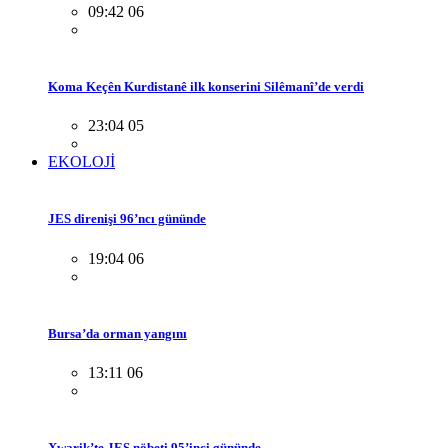
09:42 06
Koma Keçên Kurdistanê ilk konserini Silêmanî’de verdi
23:04 05
EKOLOJİ
JES direnişi 96’ncı gününde
19:04 06
Bursa’da orman yangını
13:11 06
Xwarik’te JES nöbeti 95’inci gününde