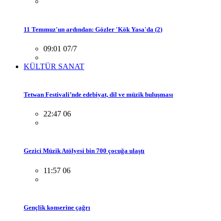
11 Temmuz'un ardından: Gözler 'Kök Yasa'da (2)
09:01 07/7
KÜLTÜR SANAT
Tetwan Festivali’nde edebiyat, dil ve müzik buluşması
22:47 06
Gezici Müzik Atölyesi bin 700 çocuğa ulaştı
11:57 06
Gençlik konserine çağrı