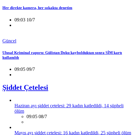
Her direkte kamera, her sokakta denetim
09:03 10/7
Güncel
Ulusal Kriminal raporu: Gülistan Doku kaybolduktan sonra SİM kartı
kullanıldı
09:05 09/7
Şiddet Çetelesi
Haziran ayı şiddet çetelesi: 29 kadın katledildi, 14 şüpheli
ölüm
09:05 08/7
Mayıs ayı şiddet çetelesi: 16 kadın katledildi, 25 şüpheli ölüm