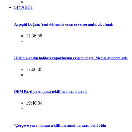
SİYASET
Ayşegül Doğan: Yeni dönemde cesaret ve sorumluluk olmalı
11:36 06
İHD’nin kadın hakları raporlarına erişim engeli Meclis gündeminde
17:06 05
DEM Parti yarın yasa teklifine imza atacak
19:40 04
'Çerçeve yasa' kanun teklifinin sunulma saati belli oldu