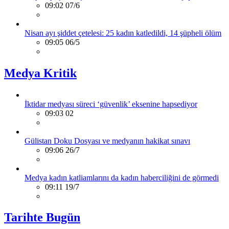
09:02 07/6
Nisan ayı şiddet çetelesi: 25 kadın katledildi, 14 şüpheli ölüm
09:05 06/5
Medya Kritik
İktidar medyası süreci ‘güvenlik’ eksenine hapsediyor
09:03 02
Gülistan Doku Dosyası ve medyanın hakikat sınavı
09:06 26/7
Medya kadın katliamlarını da kadın haberciliğini de görmedi
09:11 19/7
Tarihte Bugün