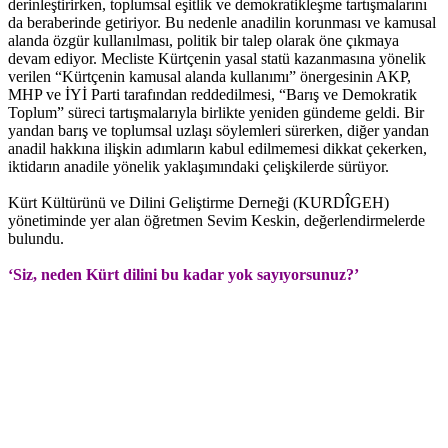
derinleştirirken, toplumsal eşitlik ve demokratikleşme tartışmalarını
da beraberinde getiriyor. Bu nedenle anadilin korunması ve kamusal
alanda özgür kullanılması, politik bir talep olarak öne çıkmaya
devam ediyor. Mecliste Kürtçenin yasal statü kazanmasına yönelik
verilen “Kürtçenin kamusal alanda kullanımı” önergesinin AKP,
MHP ve İYİ Parti tarafından reddedilmesi, “Barış ve Demokratik
Toplum” süreci tartışmalarıyla birlikte yeniden gündeme geldi. Bir
yandan barış ve toplumsal uzlaşı söylemleri sürerken, diğer yandan
anadil hakkına ilişkin adımların kabul edilmemesi dikkat çekerken,
iktidarın anadile yönelik yaklaşımındaki çelişkilerde sürüyor.
Kürt Kültürünü ve Dilini Geliştirme Derneği (KURDÎGEH)
yönetiminde yer alan öğretmen Sevim Keskin, değerlendirmelerde
bulundu.
‘Siz, neden Kürt dilini bu kadar yok sayıyorsunuz?’