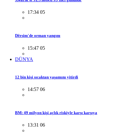
17:34 05
Dêrsim'de orman yangını
15:47 05
DÜNYA
12 bin kişi sıcaktan yaşamını yitirdi
14:57 06
BM: 49 milyon kişi açlık riskiyle karşı karşıya
13:31 06