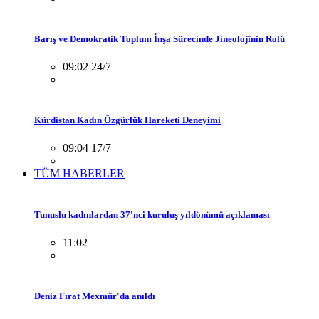
Barış ve Demokratik Toplum İnşa Sürecinde Jineolojînin Rolü
09:02 24/7
Kürdistan Kadın Özgürlük Hareketi Deneyimi
09:04 17/7
TÜM HABERLER
Tunuslu kadınlardan 37'nci kuruluş yıldönümü açıklaması
11:02
Deniz Fırat Mexmûr'da anıldı