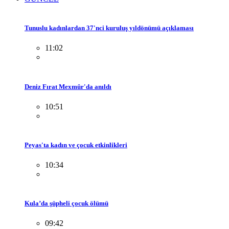
Tunuslu kadınlardan 37'nci kuruluş yıldönümü açıklaması
11:02
Deniz Fırat Mexmûr'da anıldı
10:51
Peyas'ta kadın ve çocuk etkinlikleri
10:34
Kula’da şüpheli çocuk ölümü
09:42