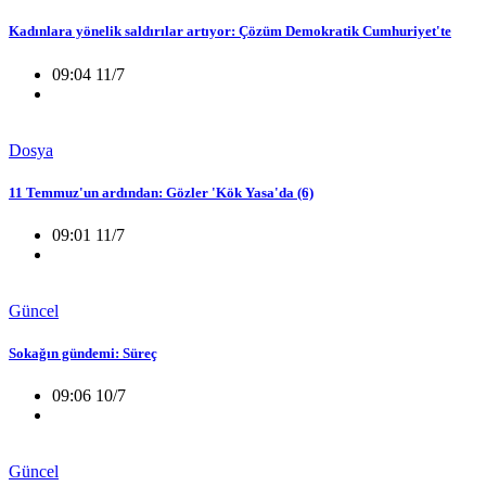
Kadınlara yönelik saldırılar artıyor: Çözüm Demokratik Cumhuriyet'te
09:04 11/7
Dosya
11 Temmuz'un ardından: Gözler 'Kök Yasa'da (6)
09:01 11/7
Güncel
Sokağın gündemi: Süreç
09:06 10/7
Güncel