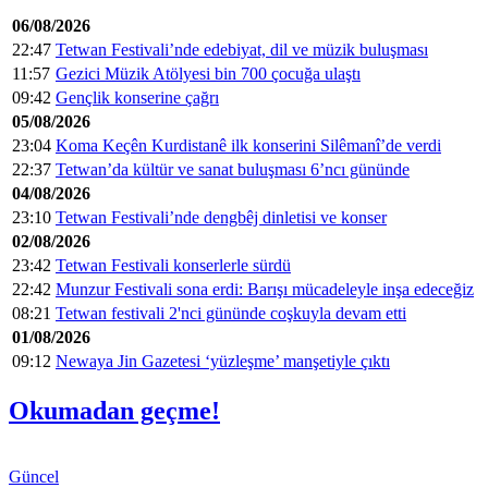
06/08/2026
22:47
Tetwan Festivali’nde edebiyat, dil ve müzik buluşması
11:57
Gezici Müzik Atölyesi bin 700 çocuğa ulaştı
09:42
Gençlik konserine çağrı
05/08/2026
23:04
Koma Keçên Kurdistanê ilk konserini Silêmanî’de verdi
22:37
Tetwan’da kültür ve sanat buluşması 6’ncı gününde
04/08/2026
23:10
Tetwan Festivali’nde dengbêj dinletisi ve konser
02/08/2026
23:42
Tetwan Festivali konserlerle sürdü
22:42
Munzur Festivali sona erdi: Barışı mücadeleyle inşa edeceğiz
08:21
Tetwan festivali 2'nci gününde coşkuyla devam etti
01/08/2026
09:12
Newaya Jin Gazetesi ‘yüzleşme’ manşetiyle çıktı
Okumadan geçme!
Güncel