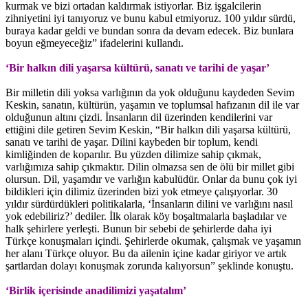
kurmak ve bizi ortadan kaldırmak istiyorlar. Biz işgalcilerin
zihniyetini iyi tanıyoruz ve bunu kabul etmiyoruz. 100 yıldır sürdü,
buraya kadar geldi ve bundan sonra da devam edecek. Biz bunlara
boyun eğmeyeceğiz” ifadelerini kullandı.
‘Bir halkın dili yaşarsa kültürü, sanatı ve tarihi de yaşar’
Bir milletin dili yoksa varlığının da yok olduğunu kaydeden Sevim
Keskin, sanatın, kültürün, yaşamın ve toplumsal hafızanın dil ile var
olduğunun altını çizdi. İnsanların dil üzerinden kendilerini var
ettiğini dile getiren Sevim Keskin, “Bir halkın dili yaşarsa kültürü,
sanatı ve tarihi de yaşar. Dilini kaybeden bir toplum, kendi
kimliğinden de koparılır. Bu yüzden dilimize sahip çıkmak,
varlığımıza sahip çıkmaktır. Dilin olmazsa sen de ölü bir millet gibi
olursun. Dil, yaşamdır ve varlığın kabulüdür. Onlar da bunu çok iyi
bildikleri için dilimiz üzerinden bizi yok etmeye çalışıyorlar. 30
yıldır sürdürdükleri politikalarla, ‘İnsanların dilini ve varlığını nasıl
yok edebiliriz?’ dediler. İlk olarak köy boşaltmalarla başladılar ve
halk şehirlere yerleşti. Bunun bir sebebi de şehirlerde daha iyi
Türkçe konuşmaları içindi. Şehirlerde okumak, çalışmak ve yaşamın
her alanı Türkçe oluyor. Bu da ailenin içine kadar giriyor ve artık
şartlardan dolayı konuşmak zorunda kalıyorsun” şeklinde konuştu.
‘Birlik içerisinde anadilimizi yaşatalım’