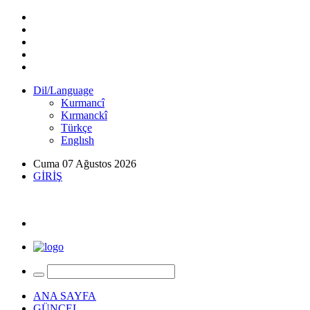
Dil/Language
Kurmancî
Kırmanckî
Türkçe
Englısh
Cuma 07 Ağustos 2026
GİRİŞ
ANA SAYFA
GÜNCEL