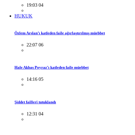
19:03 04
HUKUK
Özlem Arslan’ı katleden faile ağırlaştırılmış müebbet
22:07 06
Hale Akbaş Poyraz’ı katleden faile müebbet
14:16 05
Şiddet failleri tutuklandı
12:31 04