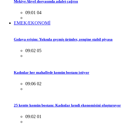
Mekiye Akyel dosyasında adalet çağrısı
09:01 04
EMEK/EKONOMİ
Gıdaya erişim: Yoksula geçmiş ürünler, zengine stabil piyasa
09:02 05
Kadınlar her mahallede komün bostanı istiyor
09:06 02
25 kentte komün bostanı: Kadınlar kendi ekonomisini oluşturuyor
09:02 01