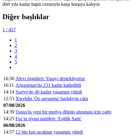
dört yıla kadar hapis cezasıyla karşı karşıya kalıyor.
Diğer başlıklar
1
/ 427
1
2
3
4
5
16:30
Alevi örgütleri: Yasayı destekliyoruz
16:11
Afganistan'da 231 kadın katledildi
14:14
Suriye'de 46 kadın yaşamını yitirdi
12:53
Xwebûn 'Öz savunma' başlığıyla çıktı
07/08/2026
14:39
Tunus'ta yeni bir medya dilinin oluşması için çağrı
14:25
Fas’ta siyasi partilere ‘Eşitlik Şartı’
06/08/2026
14:57
12 bin kişi sıcaktan yaşamını yitirdi