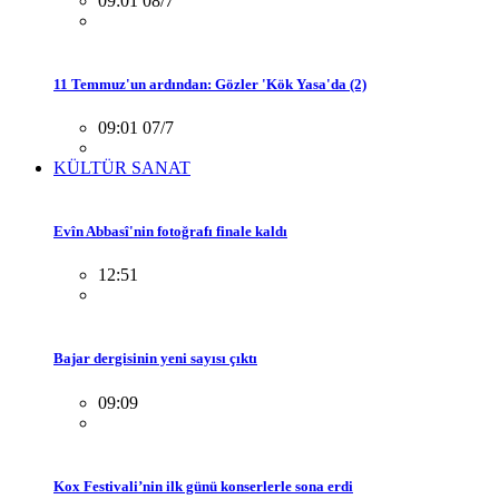
09:01 08/7
11 Temmuz'un ardından: Gözler 'Kök Yasa'da (2)
09:01 07/7
KÜLTÜR SANAT
Evîn Abbasî'nin fotoğrafı finale kaldı
12:51
Bajar dergisinin yeni sayısı çıktı
09:09
Kox Festivali’nin ilk günü konserlerle sona erdi