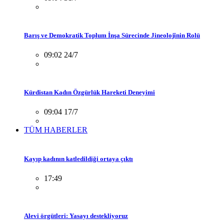
Barış ve Demokratik Toplum İnşa Sürecinde Jineolojînin Rolü
09:02 24/7
Kürdistan Kadın Özgürlük Hareketi Deneyimi
09:04 17/7
TÜM HABERLER
Kayıp kadının katledildiği ortaya çıktı
17:49
Alevi örgütleri: Yasayı destekliyoruz