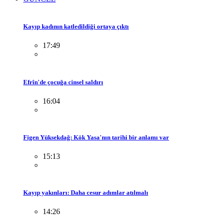
Kayıp kadının katledildiği ortaya çıktı
17:49
Efrîn'de çocuğa cinsel saldırı
16:04
Figen Yüksekdağ: Kök Yasa'nın tarihi bir anlamı var
15:13
Kayıp yakınları: Daha cesur adımlar atılmalı
14:26