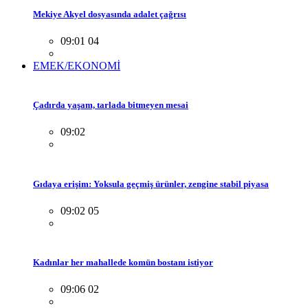
Mekiye Akyel dosyasında adalet çağrısı
09:01 04
EMEK/EKONOMİ
Çadırda yaşam, tarlada bitmeyen mesai
09:02
Gıdaya erişim: Yoksula geçmiş ürünler, zengine stabil piyasa
09:02 05
Kadınlar her mahallede komün bostanı istiyor
09:06 02