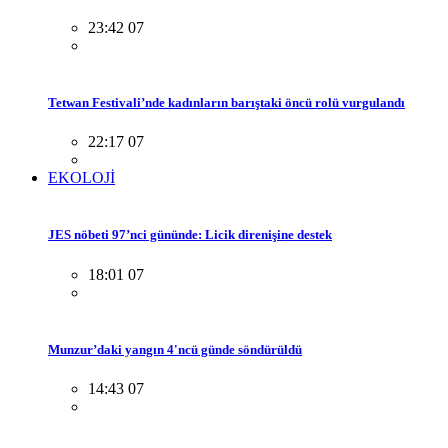
23:42 07
Tetwan Festivali’nde kadınların barıştaki öncü rolü vurgulandı
22:17 07
EKOLOJİ
JES nöbeti 97’nci gününde: Licik direnişine destek
18:01 07
Munzur’daki yangın 4'ncü günde söndürüldü
14:43 07