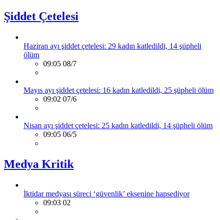
Şiddet Çetelesi
Haziran ayı şiddet çetelesi: 29 kadın katledildi, 14 şüpheli
ölüm
09:05 08/7
Mayıs ayı şiddet çetelesi: 16 kadın katledildi, 25 şüpheli ölüm
09:02 07/6
Nisan ayı şiddet çetelesi: 25 kadın katledildi, 14 şüpheli ölüm
09:05 06/5
Medya Kritik
İktidar medyası süreci ‘güvenlik’ eksenine hapsediyor
09:03 02