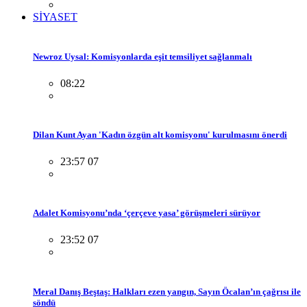
SİYASET
Newroz Uysal: Komisyonlarda eşit temsiliyet sağlanmalı
08:22
Dilan Kunt Ayan 'Kadın özgün alt komisyonu' kurulmasını önerdi
23:57 07
Adalet Komisyonu’nda ‘çerçeve yasa’ görüşmeleri sürüyor
23:52 07
Meral Danış Beştaş: Halkları ezen yangın, Sayın Öcalan’ın çağrısı ile
söndü