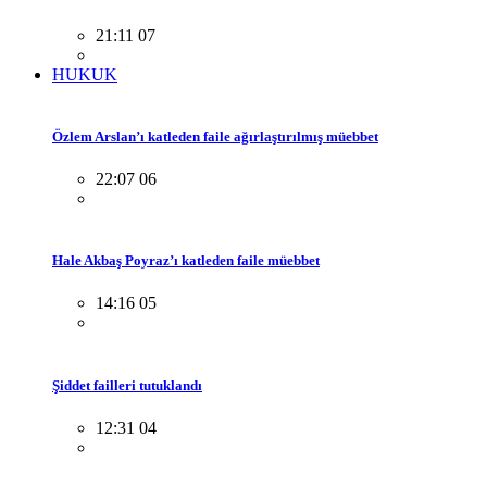
21:11 07
HUKUK
Özlem Arslan’ı katleden faile ağırlaştırılmış müebbet
22:07 06
Hale Akbaş Poyraz’ı katleden faile müebbet
14:16 05
Şiddet failleri tutuklandı
12:31 04