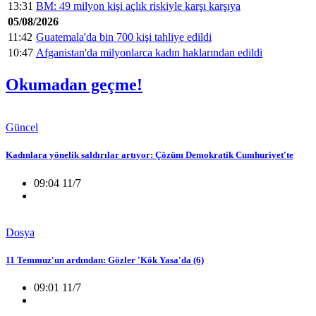
13:31
BM: 49 milyon kişi açlık riskiyle karşı karşıya
05/08/2026
11:42
Guatemala'da bin 700 kişi tahliye edildi
10:47
Afganistan'da milyonlarca kadın haklarından edildi
Okumadan geçme!
Güncel
Kadınlara yönelik saldırılar artıyor: Çözüm Demokratik Cumhuriyet'te
09:04 11/7
Dosya
11 Temmuz'un ardından: Gözler 'Kök Yasa'da (6)
09:01 11/7