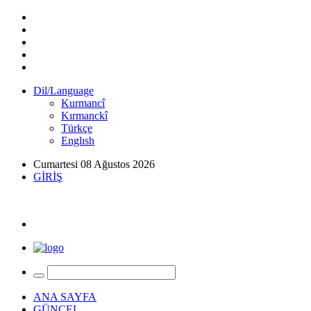
Dil/Language
Kurmancî
Kırmanckî
Türkçe
Englısh
Cumartesi 08 Ağustos 2026
GİRİŞ
ANA SAYFA
GÜNCEL