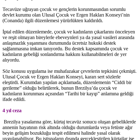
Tecavüze uğrayan çocuk ve gençlerin korunmasından sorumlu
devlet kurumu olan Ulusal Çocuk ve Ergen Hakları Konseyi’nin
(Conanda) ilgili düzenlemesi yürürlükten kaldırıldı.
İptal edilen düzenlemede, çocuk ve kadınların çıkarlarını önceleyen
ve reşit olmayan bireylerle ebeveynleri ya da yasal vasileri arasında
anlaşmazlık yaşanması durumunda ücretsiz hukuki destek
sağlanmasına imkan tanıyordu. Bu destek kapsamında çocuk ve
kadınların gebeliği sonlandırma hakkını kullanabilmeleri de yer
alıyordu.
Söz konusu uygulama ise muhafazakar çevrelerin tepkisini çekmişti.
Ulusal Çocuk ve Ergen Hakları Konseyi, kararı sert sözlerle
eleştirdi. Kurumdan yapılan açıklamada, düzenlemenin “Ciddi bir
gerileme” olduğu belirtilerek, bunun Brezilya’da çocuk ve
kadınların korunması açısından “Tarihi bir kayıp” anlamına geldiği
ifade edildi.
4 yıl ceza
Brezilya yasalarına göre, kürtaj tecavüz sonucu oluşan gebeliklerde
annenin hayatının risk altında olduğu durumlarda veya fetüste ağır
beyin gelişim bozukluğu tespit edilmesi halinde yasal olarak
uygulanabiliyor. Bu istisnaların dışında gerçekleştirilen kürtajlar ise