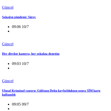
Güncel
Sokağın gündemi: Süreç
09:06 10/7
Güncel
Her direkte kamera, her sokakta denetim
09:03 10/7
Güncel
Ulusal Kriminal raporu: Gülistan Doku kaybolduktan sonra SİM kartı
kullanıldı
09:05 09/7