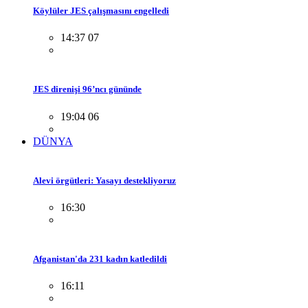
Köylüler JES çalışmasını engelledi
14:37 07
JES direnişi 96’ncı gününde
19:04 06
DÜNYA
Alevi örgütleri: Yasayı destekliyoruz
16:30
Afganistan'da 231 kadın katledildi
16:11