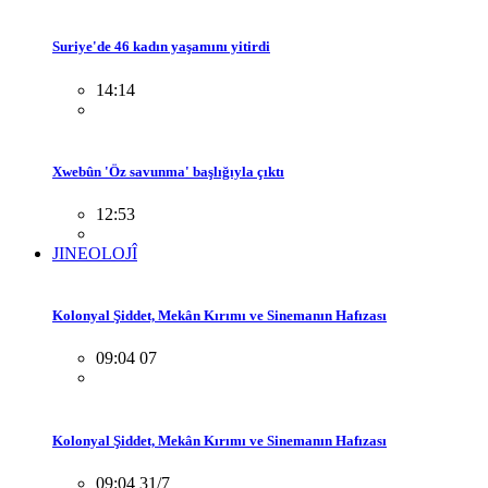
Suriye'de 46 kadın yaşamını yitirdi
14:14
Xwebûn 'Öz savunma' başlığıyla çıktı
12:53
JINEOLOJÎ
Kolonyal Şiddet, Mekân Kırımı ve Sinemanın Hafızası
09:04 07
Kolonyal Şiddet, Mekân Kırımı ve Sinemanın Hafızası
09:04 31/7