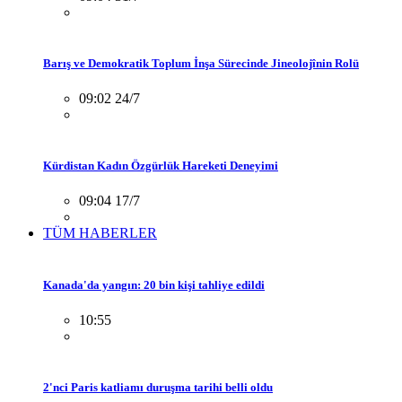
Barış ve Demokratik Toplum İnşa Sürecinde Jineolojînin Rolü
09:02 24/7
Kürdistan Kadın Özgürlük Hareketi Deneyimi
09:04 17/7
TÜM HABERLER
Kanada'da yangın: 20 bin kişi tahliye edildi
10:55
2'nci Paris katliamı duruşma tarihi belli oldu