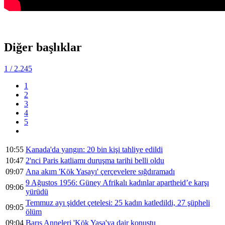
Diğer başlıklar
1
/ 2.245
1
2
3
4
5
10:55
Kanada'da yangın: 20 bin kişi tahliye edildi
10:47
2'nci Paris katliamı duruşma tarihi belli oldu
09:07
Ana akım 'Kök Yasayı' çerçevelere sığdıramadı
9 Ağustos 1956: Güney Afrikalı kadınlar apartheid’e karşı
09:06
yürüdü
Temmuz ayı şiddet çetelesi: 25 kadın katledildi, 27 şüpheli
09:05
ölüm
09:04
Barış Anneleri 'Kök Yasa'ya dair konuştu