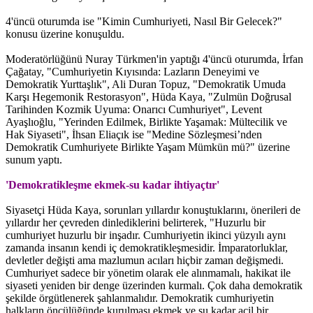
4'üncü oturumda ise "Kimin Cumhuriyeti, Nasıl Bir Gelecek?"
konusu üzerine konuşuldu.
Moderatörlüğünü Nuray Türkmen'in yaptığı 4'üncü oturumda, İrfan
Çağatay, "Cumhuriyetin Kıyısında: Lazların Deneyimi ve
Demokratik Yurttaşlık", Ali Duran Topuz, "Demokratik Umuda
Karşı Hegemonik Restorasyon", Hüda Kaya, "Zulmün Doğrusal
Tarihinden Kozmik Uyuma: Onarıcı Cumhuriyet", Levent
Ayaşlıoğlu, "Yerinden Edilmek, Birlikte Yaşamak: Mültecilik ve
Hak Siyaseti", İhsan Eliaçık ise "Medine Sözleşmesi’nden
Demokratik Cumhuriyete Birlikte Yaşam Mümkün mü?" üzerine
sunum yaptı.
'Demokratikleşme ekmek-su kadar ihtiyaçtır'
Siyasetçi Hüda Kaya, sorunları yıllardır konuştuklarını, önerileri de
yıllardır her çevreden dinlediklerini belirterek, "Huzurlu bir
cumhuriyet huzurlu bir inşadır. Cumhuriyetin ikinci yüzyılı aynı
zamanda insanın kendi iç demokratikleşmesidir. İmparatorluklar,
devletler değişti ama mazlumun acıları hiçbir zaman değişmedi.
Cumhuriyet sadece bir yönetim olarak ele alınmamalı, hakikat ile
siyaseti yeniden bir denge üzerinden kurmalı. Çok daha demokratik
şekilde örgütlenerek şahlanmalıdır. Demokratik cumhuriyetin
halkların öncülüğünde kurulması ekmek ve su kadar acil bir