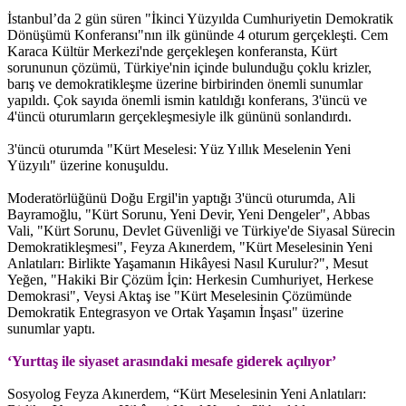
İstanbul’da 2 gün süren "İkinci Yüzyılda Cumhuriyetin Demokratik
Dönüşümü Konferansı"nın ilk gününde 4 oturum gerçekleşti. Cem
Karaca Kültür Merkezi'nde gerçekleşen konferansta, Kürt
sorununun çözümü, Türkiye'nin içinde bulunduğu çoklu krizler,
barış ve demokratikleşme üzerine birbirinden önemli sunumlar
yapıldı. Çok sayıda önemli ismin katıldığı konferans, 3'üncü ve
4'üncü oturumların gerçekleşmesiyle ilk gününü sonlandırdı.
3'üncü oturumda "Kürt Meselesi: Yüz Yıllık Meselenin Yeni
Yüzyılı" üzerine konuşuldu.
Moderatörlüğünü Doğu Ergil'in yaptığı 3'üncü oturumda, Ali
Bayramoğlu, "Kürt Sorunu, Yeni Devir, Yeni Dengeler", Abbas
Vali, "Kürt Sorunu, Devlet Güvenliği ve Türkiye'de Siyasal Sürecin
Demokratikleşmesi", Feyza Akınerdem, "Kürt Meselesinin Yeni
Anlatıları: Birlikte Yaşamanın Hikâyesi Nasıl Kurulur?", Mesut
Yeğen, "Hakiki Bir Çözüm İçin: Herkesin Cumhuriyet, Herkese
Demokrasi", Veysi Aktaş ise "Kürt Meselesinin Çözümünde
Demokratik Entegrasyon ve Ortak Yaşamın İnşası" üzerine
sunumlar yaptı.
‘Yurttaş ile siyaset arasındaki mesafe giderek açılıyor’
Sosyolog Feyza Akınerdem, “Kürt Meselesinin Yeni Anlatıları: