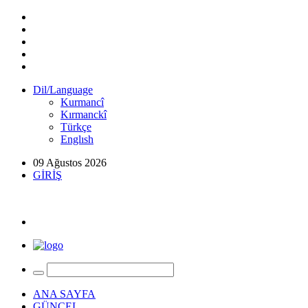
Dil/Language
Kurmancî
Kırmanckî
Türkçe
Englısh
09 Ağustos 2026
GİRİŞ
ANA SAYFA
GÜNCEL