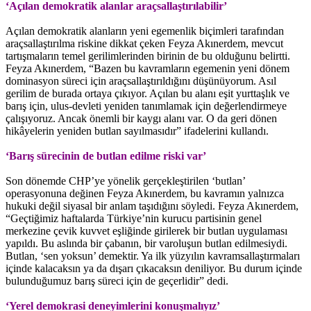
‘Açılan demokratik alanlar araçsallaştırılabilir’
Açılan demokratik alanların yeni egemenlik biçimleri tarafından
araçsallaştırılma riskine dikkat çeken Feyza Akınerdem, mevcut
tartışmaların temel gerilimlerinden birinin de bu olduğunu belirtti.
Feyza Akınerdem, “Bazen bu kavramların egemenin yeni dönem
dominasyon süreci için araçsallaştırıldığını düşünüyorum. Asıl
gerilim de burada ortaya çıkıyor. Açılan bu alanı eşit yurttaşlık ve
barış için, ulus-devleti yeniden tanımlamak için değerlendirmeye
çalışıyoruz. Ancak önemli bir kaygı alanı var. O da geri dönen
hikâyelerin yeniden butlan sayılmasıdır” ifadelerini kullandı.
‘Barış sürecinin de butlan edilme riski var’
Son dönemde CHP’ye yönelik gerçekleştirilen ‘butlan’
operasyonuna değinen Feyza Akınerdem, bu kavramın yalnızca
hukuki değil siyasal bir anlam taşıdığını söyledi. Feyza Akınerdem,
“Geçtiğimiz haftalarda Türkiye’nin kurucu partisinin genel
merkezine çevik kuvvet eşliğinde girilerek bir butlan uygulaması
yapıldı. Bu aslında bir çabanın, bir varoluşun butlan edilmesiydi.
Butlan, ‘sen yoksun’ demektir. Ya ilk yüzyılın kavramsallaştırmaları
içinde kalacaksın ya da dışarı çıkacaksın deniliyor. Bu durum içinde
bulunduğumuz barış süreci için de geçerlidir” dedi.
‘Yerel demokrasi deneyimlerini konuşmalıyız’