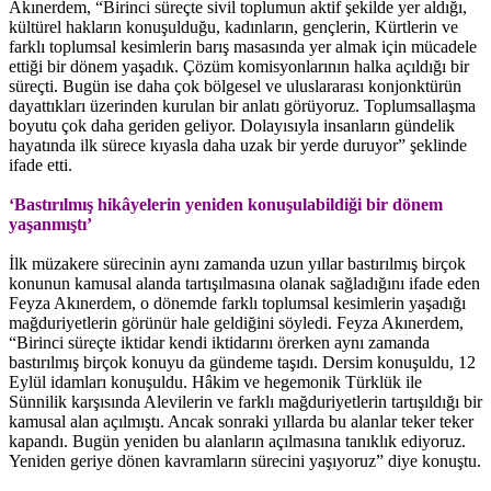
Akınerdem, “Birinci süreçte sivil toplumun aktif şekilde yer aldığı,
kültürel hakların konuşulduğu, kadınların, gençlerin, Kürtlerin ve
farklı toplumsal kesimlerin barış masasında yer almak için mücadele
ettiği bir dönem yaşadık. Çözüm komisyonlarının halka açıldığı bir
süreçti. Bugün ise daha çok bölgesel ve uluslararası konjonktürün
dayattıkları üzerinden kurulan bir anlatı görüyoruz. Toplumsallaşma
boyutu çok daha geriden geliyor. Dolayısıyla insanların gündelik
hayatında ilk sürece kıyasla daha uzak bir yerde duruyor” şeklinde
ifade etti.
‘Bastırılmış hikâyelerin yeniden konuşulabildiği bir dönem
yaşanmıştı’
İlk müzakere sürecinin aynı zamanda uzun yıllar bastırılmış birçok
konunun kamusal alanda tartışılmasına olanak sağladığını ifade eden
Feyza Akınerdem, o dönemde farklı toplumsal kesimlerin yaşadığı
mağduriyetlerin görünür hale geldiğini söyledi. Feyza Akınerdem,
“Birinci süreçte iktidar kendi iktidarını örerken aynı zamanda
bastırılmış birçok konuyu da gündeme taşıdı. Dersim konuşuldu, 12
Eylül idamları konuşuldu. Hâkim ve hegemonik Türklük ile
Sünnilik karşısında Alevilerin ve farklı mağduriyetlerin tartışıldığı bir
kamusal alan açılmıştı. Ancak sonraki yıllarda bu alanlar teker teker
kapandı. Bugün yeniden bu alanların açılmasına tanıklık ediyoruz.
Yeniden geriye dönen kavramların sürecini yaşıyoruz” diye konuştu.