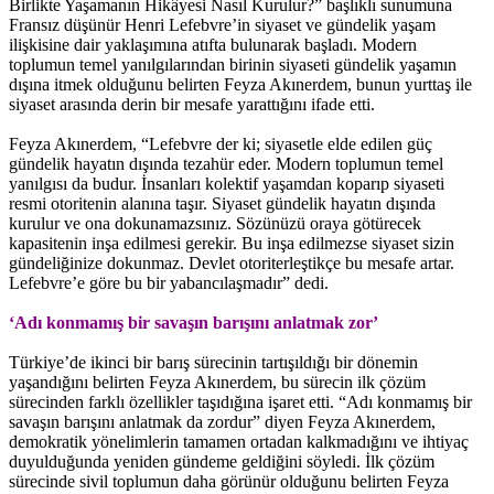
Birlikte Yaşamanın Hikâyesi Nasıl Kurulur?” başlıklı sunumuna
Fransız düşünür Henri Lefebvre’in siyaset ve gündelik yaşam
ilişkisine dair yaklaşımına atıfta bulunarak başladı. Modern
toplumun temel yanılgılarından birinin siyaseti gündelik yaşamın
dışına itmek olduğunu belirten Feyza Akınerdem, bunun yurttaş ile
siyaset arasında derin bir mesafe yarattığını ifade etti.
Feyza Akınerdem, “Lefebvre der ki; siyasetle elde edilen güç
gündelik hayatın dışında tezahür eder. Modern toplumun temel
yanılgısı da budur. İnsanları kolektif yaşamdan koparıp siyaseti
resmi otoritenin alanına taşır. Siyaset gündelik hayatın dışında
kurulur ve ona dokunamazsınız. Sözünüzü oraya götürecek
kapasitenin inşa edilmesi gerekir. Bu inşa edilmezse siyaset sizin
gündeliğinize dokunmaz. Devlet otoriterleştikçe bu mesafe artar.
Lefebvre’e göre bu bir yabancılaşmadır” dedi.
‘Adı konmamış bir savaşın barışını anlatmak zor’
Türkiye’de ikinci bir barış sürecinin tartışıldığı bir dönemin
yaşandığını belirten Feyza Akınerdem, bu sürecin ilk çözüm
sürecinden farklı özellikler taşıdığına işaret etti. “Adı konmamış bir
savaşın barışını anlatmak da zordur” diyen Feyza Akınerdem,
demokratik yönelimlerin tamamen ortadan kalkmadığını ve ihtiyaç
duyulduğunda yeniden gündeme geldiğini söyledi. İlk çözüm
sürecinde sivil toplumun daha görünür olduğunu belirten Feyza