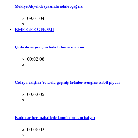
Mekiye Akyel dosyasında adalet çağrısı
09:01 04
EMEK/EKONOMİ
Çadırda yaşam, tarlada bitmeyen mesai
09:02 08
Gıdaya erişim: Yoksula geçmiş ürünler, zengine stabil piyasa
09:02 05
Kadınlar her mahallede komün bostanı istiyor
09:06 02