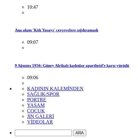
10:47
Ana akım 'Kök Yasayı' çerçevelere sığdıramadı
09:07
9 Ağustos 1956: Güney Afrikalı kadınlar apartheid’e karşı yürüdü
09:06
KADININ KALEMİNDEN
SAĞLIK/SPOR
PORTRE
YAŞAM
ÇOCUK
JIN GALERİ
VİDEOLAR
ARA