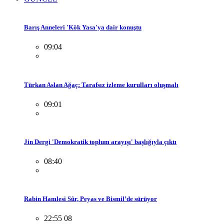
Barış Anneleri 'Kök Yasa'ya dair konuştu
09:04
Türkan Aslan Ağaç: Tarafsız izleme kurulları oluşmalı
09:01
Jin Dergi 'Demokratik toplum arayışı' başlığıyla çıktı
08:40
Rabin Hamlesi Sûr, Peyas ve Bismil’de sürüyor
22:55 08