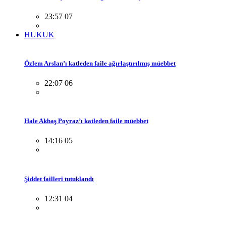
23:57 07
HUKUK
Özlem Arslan’ı katleden faile ağırlaştırılmış müebbet
22:07 06
Hale Akbaş Poyraz’ı katleden faile müebbet
14:16 05
Şiddet failleri tutuklandı
12:31 04