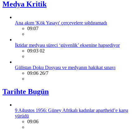
Medya Kritik
Ana akım 'Kök Yasayı' çerçevelere sığdıramadı
09:07
İktidar medyası süreci ‘güvenlik’ eksenine hapsediyor
09:03 02
Gülistan Doku Dosyası ve medyanın hakikat sınavı
09:06 26/7
Tarihte Bugün
9 Ağustos 1956: Güney Afrikalı kadınlar apartheid’e karşı
yürüdü
09:06