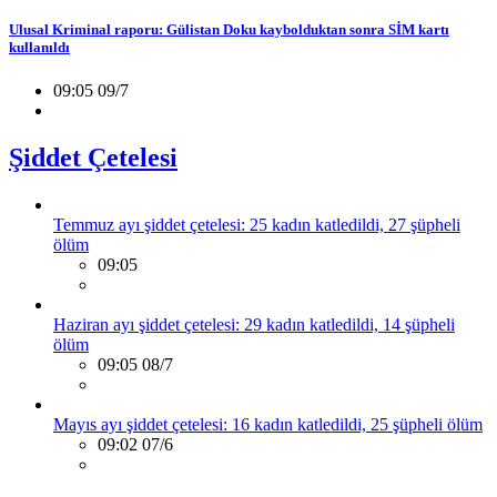
Ulusal Kriminal raporu: Gülistan Doku kaybolduktan sonra SİM kartı
kullanıldı
09:05 09/7
Şiddet Çetelesi
Temmuz ayı şiddet çetelesi: 25 kadın katledildi, 27 şüpheli
ölüm
09:05
Haziran ayı şiddet çetelesi: 29 kadın katledildi, 14 şüpheli
ölüm
09:05 08/7
Mayıs ayı şiddet çetelesi: 16 kadın katledildi, 25 şüpheli ölüm
09:02 07/6