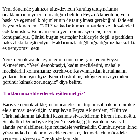
Yeni dönemde yalnızca ulus-devletin kuruluş tartışmalarına
odaklanmanın yeterli olmadığını belirten Feyza Akınerdem, yeni
baskı ve egemenlik biçimlerinin de tartışılması gerektiğini ifade etti.
Feyza Akınerdem, “2017’ye kadar kurucu unsurları ve ulus-devleti
çok konuştuk. Bundan sonra yeni dominasyon biçimlerini
konuşmalıyız. Çünkü bugün yurttaşlar haklarıyla değil, uğradıkları
haksızlıklarla eşitleniyor. Haklarımızla değil, uğradığımız haksızlıkta
eşitleniyoruz” dedi.
Yerel demokrasi deneyimlerinin önemine işaret eden Feyza
Akınerdem, “Yerel demokrasiyi, kadın meclislerini, mahalle
meclislerini konuşmamız gerekiyor. Kayyımlardan kurtulmanın
yollarını konuşmalıyız. Kendi bastırılmış hikâyelerimizi yeniden
görünür kılmak zorundayız” diye belirtti.
‘Haklarımızı elde ederek eşitlenmeliyiz’
Barış ve demokratikleşme mücadelesinin toplumsal haklarla birlikte
ele alınması gerektiğini vurgulayan Feyza Akınerdem, “Kürt ve
Türk halklarının takdirini kazanmış siyasetçilerin; Ekrem İmamoğlu,
Selahattin Demirtaş ve Figen Yüksekdağ gibi isimlerin siyasal
alanda yer alabilmesi için mücadele verilmelidir. Cumhuriyetin ikinci
yüzyılında da haklarımızı elde ederek eşitlenmek için mücadele
vermemiz gerekiyor” şeklinde konuştu.