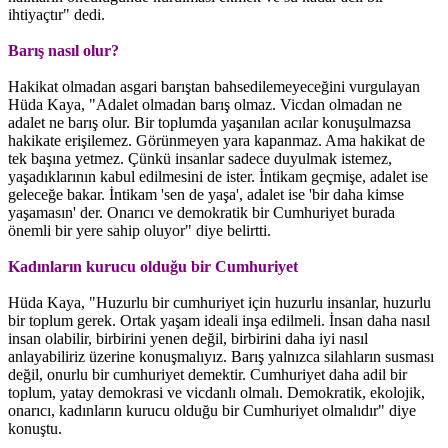
ihtiyaçtır" dedi.
Barış nasıl olur?
Hakikat olmadan asgari barıştan bahsedilemeyeceğini vurgulayan
Hüda Kaya, "Adalet olmadan barış olmaz. Vicdan olmadan ne
adalet ne barış olur. Bir toplumda yaşanılan acılar konuşulmazsa
hakikate erişilemez. Görünmeyen yara kapanmaz. Ama hakikat de
tek başına yetmez. Çünkü insanlar sadece duyulmak istemez,
yaşadıklarının kabul edilmesini de ister. İntikam geçmişe, adalet ise
geleceğe bakar. İntikam 'sen de yaşa', adalet ise 'bir daha kimse
yaşamasın' der. Onarıcı ve demokratik bir Cumhuriyet burada
önemli bir yere sahip oluyor" diye belirtti.
Kadınların kurucu olduğu bir Cumhuriyet
Hüda Kaya, "Huzurlu bir cumhuriyet için huzurlu insanlar, huzurlu
bir toplum gerek. Ortak yaşam ideali inşa edilmeli. İnsan daha nasıl
insan olabilir, birbirini yenen değil, birbirini daha iyi nasıl
anlayabiliriz üzerine konuşmalıyız. Barış yalnızca silahların susması
değil, onurlu bir cumhuriyet demektir. Cumhuriyet daha adil bir
toplum, yatay demokrasi ve vicdanlı olmalı. Demokratik, ekolojik,
onarıcı, kadınların kurucu olduğu bir Cumhuriyet olmalıdır" diye
konuştu.