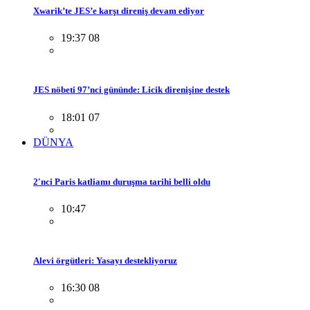
Xwarik’te JES’e karşı direniş devam ediyor
19:37 08
JES nöbeti 97’nci gününde: Licik direnişine destek
18:01 07
DÜNYA
2'nci Paris katliamı duruşma tarihi belli oldu
10:47
Alevi örgütleri: Yasayı destekliyoruz
16:30 08