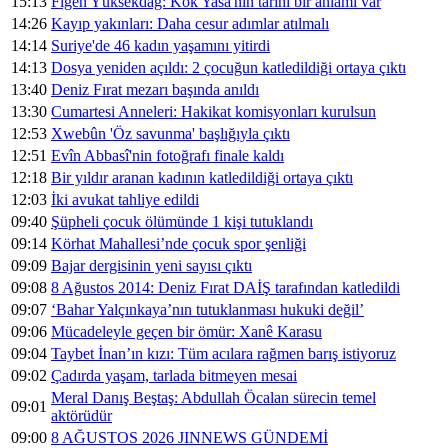
15:13
Figen Yüksekdağ: Kök Yasa'nın tarihi bir anlamı var
14:26
Kayıp yakınları: Daha cesur adımlar atılmalı
14:14
Suriye'de 46 kadın yaşamını yitirdi
14:13
Dosya yeniden açıldı: 2 çocuğun katledildiği ortaya çıktı
13:40
Deniz Fırat mezarı başında anıldı
13:30
Cumartesi Anneleri: Hakikat komisyonları kurulsun
12:53
Xwebûn 'Öz savunma' başlığıyla çıktı
12:51
Evîn Abbasî'nin fotoğrafı finale kaldı
12:18
Bir yıldır aranan kadının katledildiği ortaya çıktı
12:03
İki avukat tahliye edildi
09:40
Şüpheli çocuk ölümünde 1 kişi tutuklandı
09:14
Körhat Mahallesi’nde çocuk spor şenliği
09:09
Bajar dergisinin yeni sayısı çıktı
09:08
8 Ağustos 2014: Deniz Fırat DAİŞ tarafından katledildi
09:07
‘Bahar Yalçınkaya’nın tutuklanması hukuki değil’
09:06
Mücadeleyle geçen bir ömür: Xanê Karasu
09:04
Taybet İnan’ın kızı: Tüm acılara rağmen barış istiyoruz
09:02
Çadırda yaşam, tarlada bitmeyen mesai
Meral Danış Beştaş: Abdullah Öcalan sürecin temel
09:01
aktörüdür
09:00
8 AĞUSTOS 2026 JINNEWS GÜNDEMİ