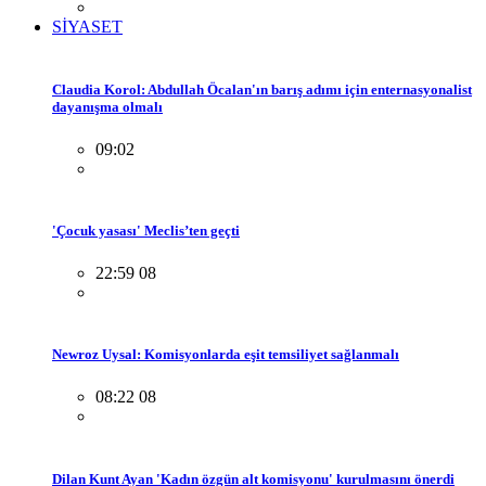
SİYASET
Claudia Korol: Abdullah Öcalan'ın barış adımı için enternasyonalist
dayanışma olmalı
09:02
'Çocuk yasası' Meclis’ten geçti
22:59 08
Newroz Uysal: Komisyonlarda eşit temsiliyet sağlanmalı
08:22 08
Dilan Kunt Ayan 'Kadın özgün alt komisyonu' kurulmasını önerdi