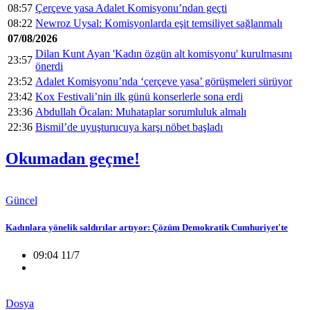
08:57
Çerçeve yasa Adalet Komisyonu’ndan geçti
08:22
Newroz Uysal: Komisyonlarda eşit temsiliyet sağlanmalı
07/08/2026
Dilan Kunt Ayan 'Kadın özgün alt komisyonu' kurulmasını
23:57
önerdi
23:52
Adalet Komisyonu’nda ‘çerçeve yasa’ görüşmeleri sürüyor
23:42
Kox Festivali’nin ilk günü konserlerle sona erdi
23:36
Abdullah Öcalan: Muhataplar sorumluluk almalı
22:36
Bismil’de uyuşturucuya karşı nöbet başladı
Okumadan geçme!
Güncel
Kadınlara yönelik saldırılar artıyor: Çözüm Demokratik Cumhuriyet'te
09:04 11/7
Dosya