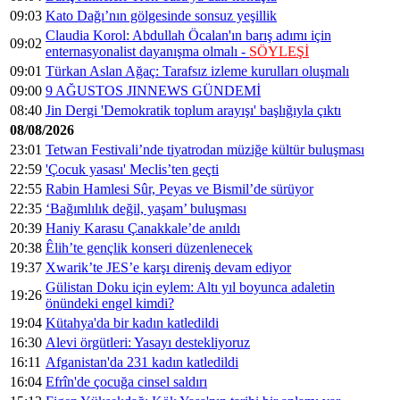
09:03
Kato Dağı’nın gölgesinde sonsuz yeşillik
Claudia Korol: Abdullah Öcalan'ın barış adımı için
09:02
enternasyonalist dayanışma olmalı -
SÖYLEŞİ
09:01
Türkan Aslan Ağaç: Tarafsız izleme kurulları oluşmalı
09:00
9 AĞUSTOS JINNEWS GÜNDEMİ
08:40
Jin Dergi 'Demokratik toplum arayışı' başlığıyla çıktı
08/08/2026
23:01
Tetwan Festivali’nde tiyatrodan müziğe kültür buluşması
22:59
'Çocuk yasası' Meclis’ten geçti
22:55
Rabin Hamlesi Sûr, Peyas ve Bismil’de sürüyor
22:35
‘Bağımlılık değil, yaşam’ buluşması
20:39
Haniy Karasu Çanakkale’de anıldı
20:38
Êlih’te gençlik konseri düzenlenecek
19:37
Xwarik’te JES’e karşı direniş devam ediyor
Gülistan Doku için eylem: Altı yıl boyunca adaletin
19:26
önündeki engel kimdi?
19:04
Kütahya'da bir kadın katledildi
16:30
Alevi örgütleri: Yasayı destekliyoruz
16:11
Afganistan'da 231 kadın katledildi
16:04
Efrîn'de çocuğa cinsel saldırı