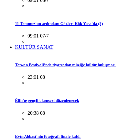
09:01 08/7
11 Temmuz'un ardından: Gözler 'Kök Yasa'da (2)
09:01 07/7
KÜLTÜR SANAT
Tetwan Festivali’nde tiyatrodan müziğe kültür buluşması
23:01 08
Êlih’te gençlik konseri düzenlenecek
20:38 08
Evîn Abbasî'nin fotoğrafı finale kaldı