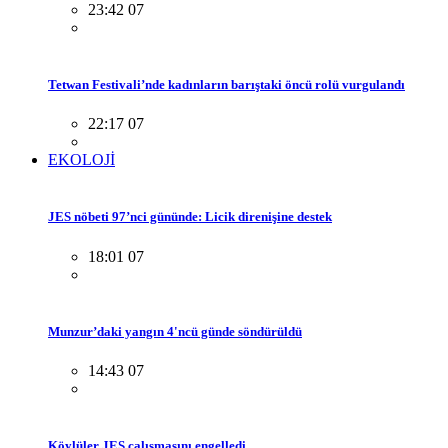
23:42 07
Tetwan Festivali’nde kadınların barıştaki öncü rolü vurgulandı
22:17 07
EKOLOJİ
JES nöbeti 97’nci gününde: Licik direnişine destek
18:01 07
Munzur’daki yangın 4'ncü günde söndürüldü
14:43 07
Köylüler JES çalışmasını engelledi