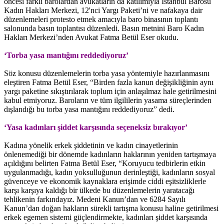
öncesi farklı barolardan avukatların da katılımıyla İstanbul Barosu
Kadın Hakları Merkezi, 12'nci Yargı Paketi’ni ve nafakaya dair
düzenlemeleri protesto etmek amacıyla baro binasının toplantı
salonunda basın toplantısı düzenledi. Basın metnini Baro Kadın
Hakları Merkezi’nden Avukat Fatma Betül Eser okudu.
‘Torba yasa mantığını reddediyoruz’
Söz konusu düzenlemelerin torba yasa yöntemiyle hazırlanmasını
eleştiren Fatma Betül Eser, “Birden fazla kanun değişikliğinin aynı
yargı paketine sıkıştırılarak toplum için anlaşılmaz hale getirilmesini
kabul etmiyoruz. Baroların ve tüm ilgililerin yasama süreçlerinden
dışlandığı bu torba yasa mantığını reddediyoruz” dedi.
‘Yasa kadınları şiddet karşısında seçeneksiz bırakıyor’
Kadına yönelik erkek şiddetinin ve kadın cinayetlerinin
önlenemediği bir dönemde kadınların haklarının yeniden tartışmaya
açıldığını belirten Fatma Betül Eser, “Koruyucu tedbirlerin etkin
uygulanmadığı, kadın yoksulluğunun derinleştiği, kadınların sosyal
güvenceye ve ekonomik kaynaklara erişimde ciddi eşitsizliklerle
karşı karşıya kaldığı bir ülkede bu düzenlemelerin yaratacağı
tehlikenin farkındayız. Medeni Kanun’dan ve 6284 Sayılı
Kanun’dan doğan hakların sürekli tartışma konusu haline getirilmesi
erkek egemen sistemi güçlendirmekte, kadınları şiddet karşısında