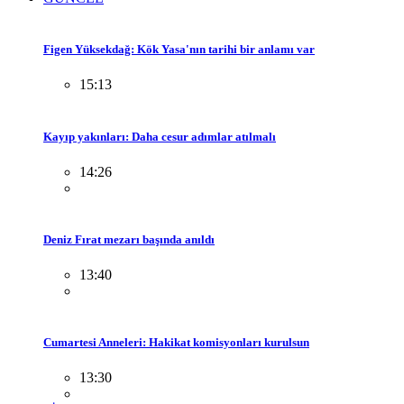
Figen Yüksekdağ: Kök Yasa'nın tarihi bir anlamı var
15:13
Kayıp yakınları: Daha cesur adımlar atılmalı
14:26
Deniz Fırat mezarı başında anıldı
13:40
Cumartesi Anneleri: Hakikat komisyonları kurulsun
13:30