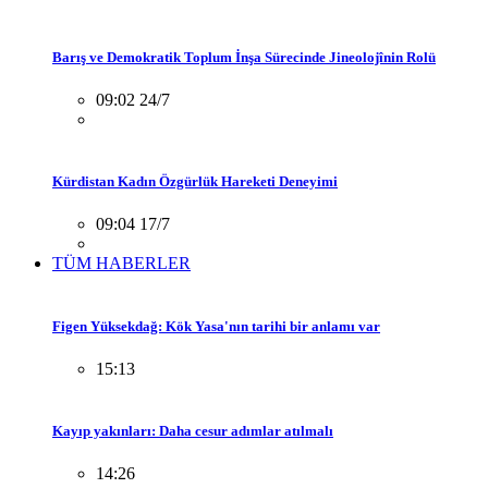
Barış ve Demokratik Toplum İnşa Sürecinde Jineolojînin Rolü
09:02 24/7
Kürdistan Kadın Özgürlük Hareketi Deneyimi
09:04 17/7
TÜM HABERLER
Figen Yüksekdağ: Kök Yasa'nın tarihi bir anlamı var
15:13
Kayıp yakınları: Daha cesur adımlar atılmalı
14:26