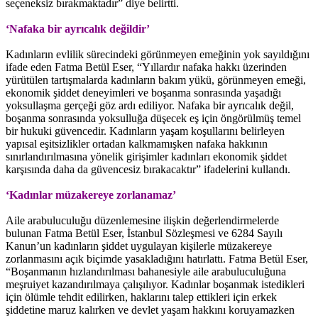
seçeneksiz bırakmaktadır” diye belirtti.
‘Nafaka bir ayrıcalık değildir’
Kadınların evlilik sürecindeki görünmeyen emeğinin yok sayıldığını
ifade eden Fatma Betül Eser, “Yıllardır nafaka hakkı üzerinden
yürütülen tartışmalarda kadınların bakım yükü, görünmeyen emeği,
ekonomik şiddet deneyimleri ve boşanma sonrasında yaşadığı
yoksullaşma gerçeği göz ardı ediliyor. Nafaka bir ayrıcalık değil,
boşanma sonrasında yoksulluğa düşecek eş için öngörülmüş temel
bir hukuki güvencedir. Kadınların yaşam koşullarını belirleyen
yapısal eşitsizlikler ortadan kalkmamışken nafaka hakkının
sınırlandırılmasına yönelik girişimler kadınları ekonomik şiddet
karşısında daha da güvencesiz bırakacaktır” ifadelerini kullandı.
‘Kadınlar müzakereye zorlanamaz’
Aile arabuluculuğu düzenlemesine ilişkin değerlendirmelerde
bulunan Fatma Betül Eser, İstanbul Sözleşmesi ve 6284 Sayılı
Kanun’un kadınların şiddet uygulayan kişilerle müzakereye
zorlanmasını açık biçimde yasakladığını hatırlattı. Fatma Betül Eser,
“Boşanmanın hızlandırılması bahanesiyle aile arabuluculuğuna
meşruiyet kazandırılmaya çalışılıyor. Kadınlar boşanmak istedikleri
için ölümle tehdit edilirken, haklarını talep ettikleri için erkek
şiddetine maruz kalırken ve devlet yaşam hakkını koruyamazken