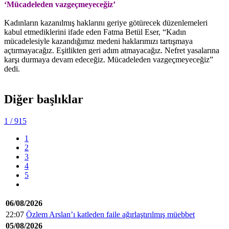
‘Mücadeleden vazgeçmeyeceğiz’
Kadınların kazanılmış haklarını geriye götürecek düzenlemeleri
kabul etmediklerini ifade eden Fatma Betül Eser, “Kadın
mücadelesiyle kazandığımız medeni haklarımızı tartışmaya
açtırmayacağız. Eşitlikten geri adım atmayacağız. Nefret yasalarına
karşı durmaya devam edeceğiz. Mücadeleden vazgeçmeyeceğiz”
dedi.
Diğer başlıklar
1
/ 915
1
2
3
4
5
06/08/2026
22:07
Özlem Arslan’ı katleden faile ağırlaştırılmış müebbet
05/08/2026