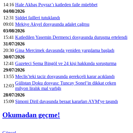
14:16
Hale Akbaş Poyraz’ı katleden faile müebbet
04/08/2026
12:31
Şiddet failleri tutuklandı
09:01
Mekiye Akyel dosyasında adalet çağrısı
03/08/2026
15:41
Katledilen Yasemin Dermenci dosyasında duruşma ertelendi
31/07/2026
20:30
Gina Mercimek davasında yeniden yargılama başladı
30/07/2026
12:41
Gazeteci Sema Bingöl ve 24 kişi hakkında soruşturma
29/07/2026
13:55
Meclis’teki taciz dosyasında gerekçeli karar açıklandı
Gülistan Doku dosyası: Tuncay Sonel’in dikkat çeken
12:03
milyon liralık mal varlığı
28/07/2026
15:09
Şimoni Diril davasında beraat kararları AYM'ye taşındı
Okumadan geçme!
Güncel