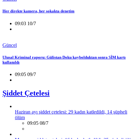
Her direkte kamera, her sokakta denetim
09:03 10/7
Güncel
Ulusal Kriminal raporu: Gülistan Doku kaybolduktan sonra SİM kartı
kullanıldı
09:05 09/7
Şiddet Çetelesi
Haziran ayı şiddet çetelesi: 29 kadın katledildi, 14 şüpheli
ölüm
09:05 08/7