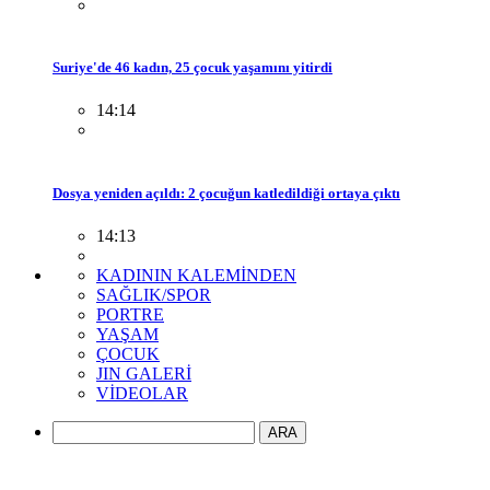
Suriye'de 46 kadın, 25 çocuk yaşamını yitirdi
14:14
Dosya yeniden açıldı: 2 çocuğun katledildiği ortaya çıktı
14:13
KADININ KALEMİNDEN
SAĞLIK/SPOR
PORTRE
YAŞAM
ÇOCUK
JIN GALERİ
VİDEOLAR
ARA