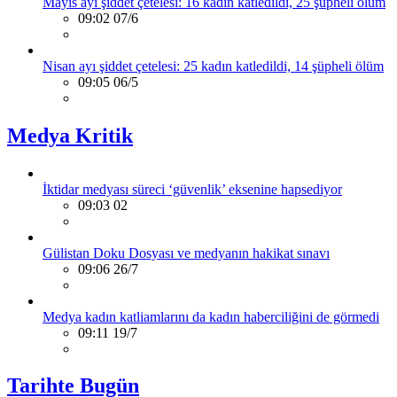
Mayıs ayı şiddet çetelesi: 16 kadın katledildi, 25 şüpheli ölüm
09:02 07/6
Nisan ayı şiddet çetelesi: 25 kadın katledildi, 14 şüpheli ölüm
09:05 06/5
Medya Kritik
İktidar medyası süreci ‘güvenlik’ eksenine hapsediyor
09:03 02
Gülistan Doku Dosyası ve medyanın hakikat sınavı
09:06 26/7
Medya kadın katliamlarını da kadın haberciliğini de görmedi
09:11 19/7
Tarihte Bugün