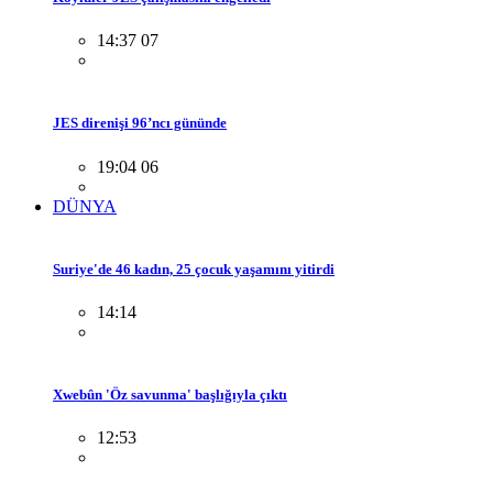
14:37 07
JES direnişi 96’ncı gününde
19:04 06
DÜNYA
Suriye'de 46 kadın, 25 çocuk yaşamını yitirdi
14:14
Xwebûn 'Öz savunma' başlığıyla çıktı
12:53