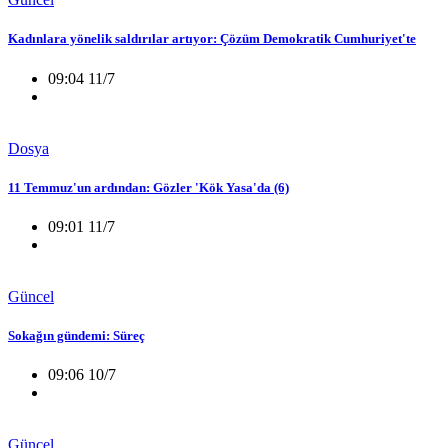
Kadınlara yönelik saldırılar artıyor: Çözüm Demokratik Cumhuriyet'te
09:04 11/7
Dosya
11 Temmuz'un ardından: Gözler 'Kök Yasa'da (6)
09:01 11/7
Güncel
Sokağın gündemi: Süreç
09:06 10/7
Güncel