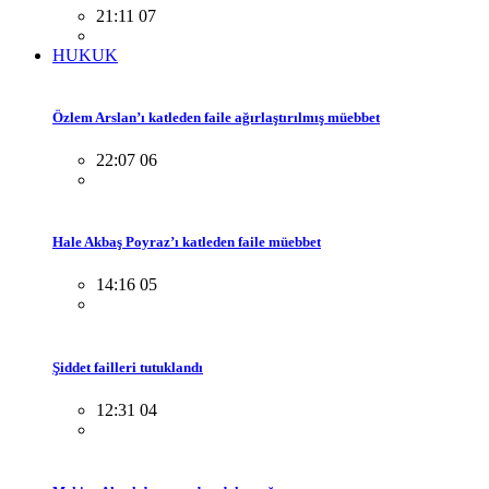
21:11 07
HUKUK
Özlem Arslan’ı katleden faile ağırlaştırılmış müebbet
22:07 06
Hale Akbaş Poyraz’ı katleden faile müebbet
14:16 05
Şiddet failleri tutuklandı
12:31 04