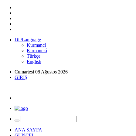
Dil/Language
Kurmancî
Kırmanckî
Türkçe
Englısh
Cumartesi 08 Ağustos 2026
GİRİŞ
ANA SAYFA
GÜNCEL