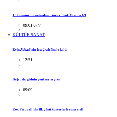
11 Temmuz'un ardından: Gözler 'Kök Yasa'da (2)
09:01 07/7
KÜLTÜR SANAT
Evîn Abbasî'nin fotoğrafı finale kaldı
12:51
Bajar dergisinin yeni sayısı çıktı
09:09
Kox Festivali’nin ilk günü konserlerle sona erdi