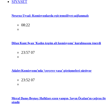
SİYASET
Newroz Uysal: Komisyonlarda eşit temsiliyet sağlanmalı
08:22
Dilan Kunt Ayan 'Kadın özgün alt komisyonu' kurulmasını önerdi
23:57 07
Adalet Komisyonu’nda ‘çerçeve yasa’ görüşmeleri sürüyor
23:52 07
Meral Danış Beştaş: Halkları ezen yangın, Sayın Öcalan’ın çağrısı ile
söndü