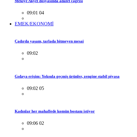
Mekiye Akyel dosyasında adalet çağrısı
09:01 04
EMEK/EKONOMİ
Çadırda yaşam, tarlada bitmeyen mesai
09:02
Gıdaya erişim: Yoksula geçmiş ürünler, zengine stabil piyasa
09:02 05
Kadınlar her mahallede komün bostanı istiyor
09:06 02