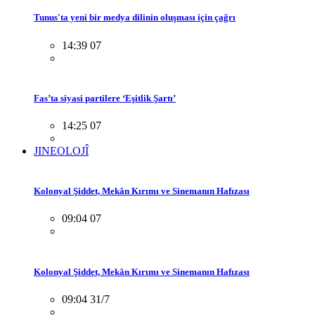
Tunus'ta yeni bir medya dilinin oluşması için çağrı
14:39 07
Fas’ta siyasi partilere ‘Eşitlik Şartı’
14:25 07
JINEOLOJÎ
Kolonyal Şiddet, Mekân Kırımı ve Sinemanın Hafızası
09:04 07
Kolonyal Şiddet, Mekân Kırımı ve Sinemanın Hafızası
09:04 31/7