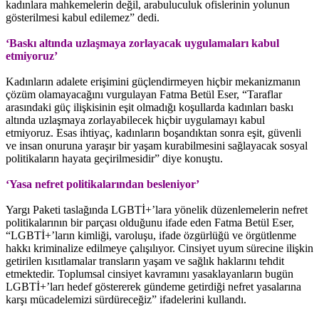
kadınlara mahkemelerin değil, arabuluculuk ofislerinin yolunun
gösterilmesi kabul edilemez” dedi.
‘Baskı altında uzlaşmaya zorlayacak uygulamaları kabul
etmiyoruz’
Kadınların adalete erişimini güçlendirmeyen hiçbir mekanizmanın
çözüm olamayacağını vurgulayan Fatma Betül Eser, “Taraflar
arasındaki güç ilişkisinin eşit olmadığı koşullarda kadınları baskı
altında uzlaşmaya zorlayabilecek hiçbir uygulamayı kabul
etmiyoruz. Esas ihtiyaç, kadınların boşandıktan sonra eşit, güvenli
ve insan onuruna yaraşır bir yaşam kurabilmesini sağlayacak sosyal
politikaların hayata geçirilmesidir” diye konuştu.
‘Yasa nefret politikalarından besleniyor’
Yargı Paketi taslağında LGBTİ+’lara yönelik düzenlemelerin nefret
politikalarının bir parçası olduğunu ifade eden Fatma Betül Eser,
“LGBTİ+’ların kimliği, varoluşu, ifade özgürlüğü ve örgütlenme
hakkı kriminalize edilmeye çalışılıyor. Cinsiyet uyum sürecine ilişkin
getirilen kısıtlamalar transların yaşam ve sağlık haklarını tehdit
etmektedir. Toplumsal cinsiyet kavramını yasaklayanların bugün
LGBTİ+’ları hedef göstererek gündeme getirdiği nefret yasalarına
karşı mücadelemizi sürdüreceğiz” ifadelerini kullandı.