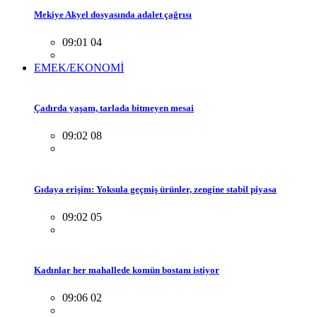
Mekiye Akyel dosyasında adalet çağrısı
09:01 04
EMEK/EKONOMİ
Çadırda yaşam, tarlada bitmeyen mesai
09:02 08
Gıdaya erişim: Yoksula geçmiş ürünler, zengine stabil piyasa
09:02 05
Kadınlar her mahallede komün bostanı istiyor
09:06 02