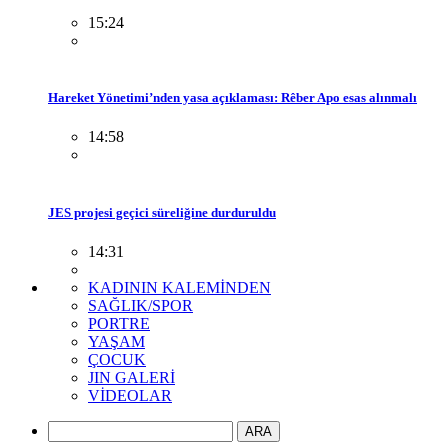
15:24
Hareket Yönetimi’nden yasa açıklaması: Rêber Apo esas alınmalı
14:58
JES projesi geçici süreliğine durduruldu
14:31
KADININ KALEMİNDEN
SAĞLIK/SPOR
PORTRE
YAŞAM
ÇOCUK
JIN GALERİ
VİDEOLAR
ARA