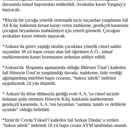
davasında istinaf başvuruları reddedildi. Avukatlar kararı Yargıtay'a
taşıyacak.
*Rha'da bir çocuğa yönelik sistematik taciz suçundan yargılanan fail
Ali Kılıç hakkında beraat kararı veren mahkeme, gerekçeli kararında
çocuğun beyanlarını mahkûmiyet için yeterli görmedi. Çocuğun
avukatları kararı istinafa taşıyacak.
*Ankara’da görev yaptığı okulda çocuklara yönelik cinsel saldırı
suçundan 38 yıl hapis cezası alan fail öğretmen A.Ö., istinaf
mahkemesinin kararı bozmasının ardından tahliye edildi.
*Ankara'da Boşanma aşamasında olduğu Müesser Ünal’ı katleden
fail Hüseyin Ünal’ın yargılandığı davada, mahkeme, faile verdiği
ağırlaştırılmış müebbet hapis cezasını, “haksız tahrik” indirimi
uygulayarak 24 yıla düşürdü.
* Ankara’da ihbar iddiasıyla girdiği evde A.A.’ya cinsel tacizde
bulunan polis memuru Hüseyin Kılıç hakkında mahkemenin
gerekçeli kararında, A.A.’nın beyanları “samimi, tutarlı ve delillerle
uyumlu” olduğu belirtildi.
*İzmir'de Ceyda Yüksel’i katleden fail Serkan Dindar’a verilen
“haksız tahrik” indirimli 18 yıl hapis cezası AYM tarafından onandı.