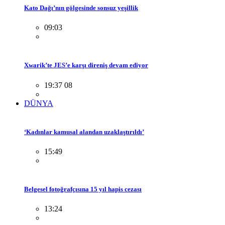
Kato Dağı’nın gölgesinde sonsuz yeşillik
09:03
Xwarik’te JES’e karşı direniş devam ediyor
19:37 08
DÜNYA
‘Kadınlar kamusal alandan uzaklaştırıldı’
15:49
Belgesel fotoğrafçısına 15 yıl hapis cezası
13:24