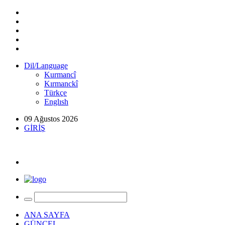
Dil/Language
Kurmancî
Kırmanckî
Türkçe
Englısh
09 Ağustos 2026
GİRİŞ
ANA SAYFA
GÜNCEL