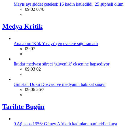
Mayıs ayı şiddet çetelesi: 16 kadın katledildi, 25 şüpheli ölüm
09:02 07/6
Medya Kritik
Ana akım 'Kök Yasayı' çerçevelere sığdıramadı
09:07
İktidar medyası süreci ‘güvenlik’ eksenine hapsediyor
09:03 02
Gülistan Doku Dosyası ve medyanın hakikat sınavı
09:06 26/7
Tarihte Bugün
9 Ağustos 1956: Güney Afrikalı kadınlar apartheid’e karşı