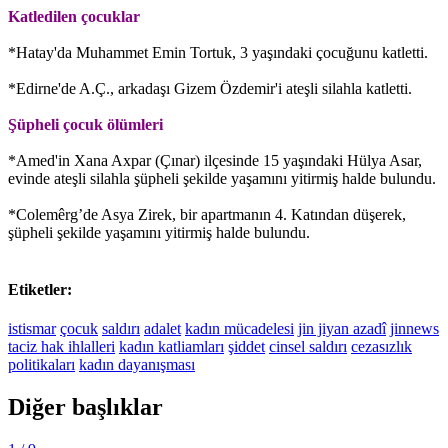
Katledilen çocuklar
*Hatay'da Muhammet Emin Tortuk, 3 yaşındaki çocuğunu katletti.
*Edirne'de A.Ç., arkadaşı Gizem Özdemir'i ateşli silahla katletti.
Şüpheli çocuk ölümleri
*Amed'in Xana Axpar (Çınar) ilçesinde 15 yaşındaki Hülya Asar,
evinde ateşli silahla şüpheli şekilde yaşamını yitirmiş halde bulundu.
*Colemêrg’de Asya Zirek, bir apartmanın 4. Katından düşerek,
şüpheli şekilde yaşamını yitirmiş halde bulundu.
Etiketler:
istismar
çocuk
saldırı
adalet
kadın mücadelesi
jin jiyan azadî
jinnews
taciz
hak ihlalleri
kadın katliamları
şiddet
cinsel saldırı
cezasızlık
politikaları
kadın dayanışması
Diğer başlıklar