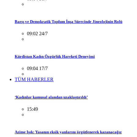
Barış ve Demokratik Toplum İnşa Sürecinde Jineolojînin Rolü
09:02 24/7
Kürdistan Kadın Özgürlük Hareketi Deneyimi
09:04 17/7
TÜM HABERLER
‘Kadınlar kamusal alandan uzaklaştırıldı’
15:49
Azime Işık: Yasanın eksik yanlarını örgütlenerek kazanacağız