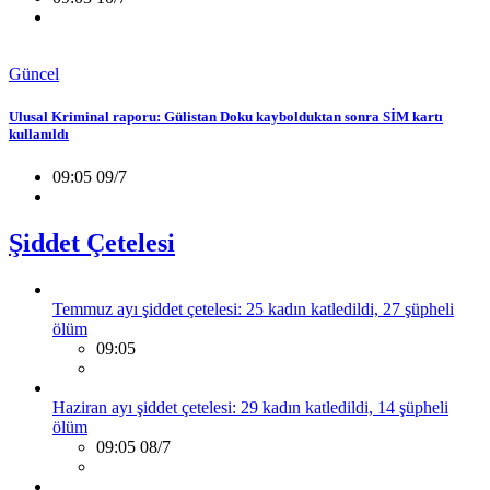
Güncel
Ulusal Kriminal raporu: Gülistan Doku kaybolduktan sonra SİM kartı
kullanıldı
09:05 09/7
Şiddet Çetelesi
Temmuz ayı şiddet çetelesi: 25 kadın katledildi, 27 şüpheli
ölüm
09:05
Haziran ayı şiddet çetelesi: 29 kadın katledildi, 14 şüpheli
ölüm
09:05 08/7