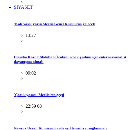
SİYASET
'Kök Yasa' yarın Meclis Genel Kurulu’na gelecek
13:27
Claudia Korol: Abdullah Öcalan'ın barış adımı için enternasyonalist
dayanışma olmalı
09:02
'Çocuk yasası' Meclis’ten geçti
22:59 08
Newroz Uysal: Komisyonlarda eşit temsiliyet sağlanmalı