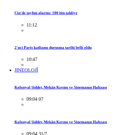
Çin'de tayfun alarmı: 100 bin tahliye
11:12
2'nci Paris katliamı duruşma tarihi belli oldu
10:47
JINEOLOJÎ
Kolonyal Şiddet, Mekân Kırımı ve Sinemanın Hafızası
09:04 07
Kolonyal Şiddet, Mekân Kırımı ve Sinemanın Hafızası
09:04 31/7