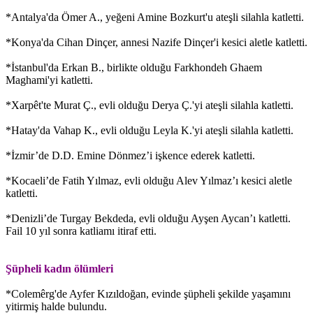
*Antalya'da Ömer A., yeğeni Amine Bozkurt'u ateşli silahla katletti.
*Konya'da Cihan Dinçer, annesi Nazife Dinçer'i kesici aletle katletti.
*İstanbul'da Erkan B., birlikte olduğu Farkhondeh Ghaem
Maghami'yi katletti.
*Xarpêt'te Murat Ç., evli olduğu Derya Ç.'yi ateşli silahla katletti.
*Hatay'da Vahap K., evli olduğu Leyla K.'yi ateşli silahla katletti.
*İzmir’de D.D. Emine Dönmez’i işkence ederek katletti.
*Kocaeli’de Fatih Yılmaz, evli olduğu Alev Yılmaz’ı kesici aletle
katletti.
*Denizli’de Turgay Bekdeda, evli olduğu Ayşen Aycan’ı katletti.
Fail 10 yıl sonra katliamı itiraf etti.
Şüpheli kadın ölümleri
*Colemêrg'de Ayfer Kızıldoğan, evinde şüpheli şekilde yaşamını
yitirmiş halde bulundu.