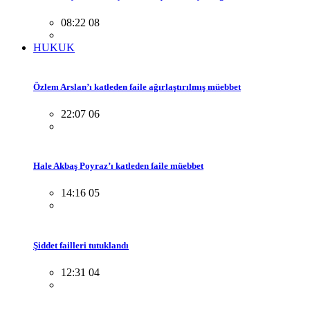
08:22 08
HUKUK
Özlem Arslan’ı katleden faile ağırlaştırılmış müebbet
22:07 06
Hale Akbaş Poyraz’ı katleden faile müebbet
14:16 05
Şiddet failleri tutuklandı
12:31 04