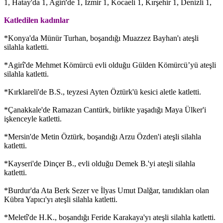
1, Hatay'da 1, Agirî'de 1, İzmir 1, Kocaeli 1, Kırşehir 1, Denizli 1,
Katledilen kadınlar
*Konya'da Münür Turhan, boşandığı Muazzez Bayhan'ı ateşli
silahla katletti.
*Agirî'de Mehmet Kömürcü evli olduğu Gülden Kömürcü’yü ateşli
silahla katletti.
*Kırklareli'de B.S., teyzesi Ayten Öztürk'ü kesici aletle katletti.
*Çanakkale'de Ramazan Cantürk, birlikte yaşadığı Maya Ülker'i
işkenceyle katletti.
*Mersin'de Metin Öztürk, boşandığı Arzu Özden'i ateşli silahla
katletti.
*Kayseri'de Dinçer B., evli olduğu Demek B.'yi ateşli silahla
katletti.
*Burdur'da Ata Berk Sezer ve İlyas Umut Dalğar, tanıdıkları olan
Kübra Yapıcı'yı ateşli silahla katletti.
*Meletî'de H.K., boşandığı Feride Karakaya'yı ateşli silahla katletti.