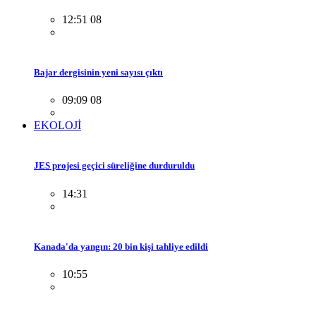
12:51 08
Bajar dergisinin yeni sayısı çıktı
09:09 08
EKOLOJİ
JES projesi geçici süreliğine durduruldu
14:31
Kanada'da yangın: 20 bin kişi tahliye edildi
10:55