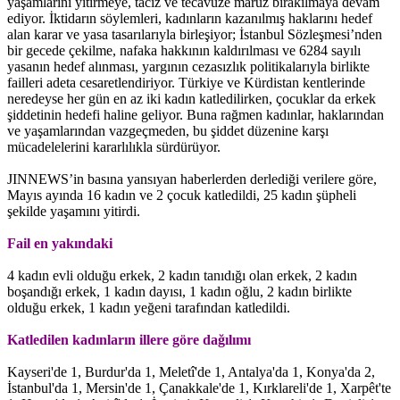
yaşamlarını yitirmeye, taciz ve tecavüze maruz bırakılmaya devam
ediyor. İktidarın söylemleri, kadınların kazanılmış haklarını hedef
alan karar ve yasa tasarılarıyla birleşiyor; İstanbul Sözleşmesi’nden
bir gecede çekilme, nafaka hakkının kaldırılması ve 6284 sayılı
yasanın hedef alınması, yargının cezasızlık politikalarıyla birlikte
failleri adeta cesaretlendiriyor. Türkiye ve Kürdistan kentlerinde
neredeyse her gün en az iki kadın katledilirken, çocuklar da erkek
şiddetinin hedefi haline geliyor. Buna rağmen kadınlar, haklarından
ve yaşamlarından vazgeçmeden, bu şiddet düzenine karşı
mücadelelerini kararlılıkla sürdürüyor.
JINNEWS’in basına yansıyan haberlerden derlediği verilere göre,
Mayıs ayında 16 kadın ve 2 çocuk katledildi, 25 kadın şüpheli
şekilde yaşamını yitirdi.
Fail en yakındaki
4 kadın evli olduğu erkek, 2 kadın tanıdığı olan erkek, 2 kadın
boşandığı erkek, 1 kadın dayısı, 1 kadın oğlu, 2 kadın birlikte
olduğu erkek, 1 kadın yeğeni tarafından katledildi.
Katledilen kadınların illere göre dağılımı
Kayseri'de 1, Burdur'da 1, Meletî'de 1, Antalya'da 1, Konya'da 2,
İstanbul'da 1, Mersin'de 1, Çanakkale'de 1, Kırklareli'de 1, Xarpêt'te