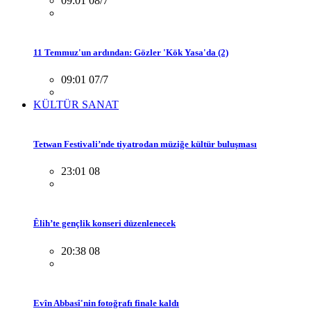
09:01 08/7
11 Temmuz'un ardından: Gözler 'Kök Yasa'da (2)
09:01 07/7
KÜLTÜR SANAT
Tetwan Festivali’nde tiyatrodan müziğe kültür buluşması
23:01 08
Êlih’te gençlik konseri düzenlenecek
20:38 08
Evîn Abbasî'nin fotoğrafı finale kaldı