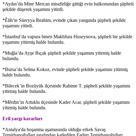
*Aydın’da Mine Mercan misafirliğe gittiği evin balkonundan şüpheli
şekilde düşerek yaşamını yitirdi.
*Êlih’te Süreyya İbrahim, evinde çıkan yangında şüpheli şekilde
yaşamını yitirdi.
*İstanbul’da vapura binen Makhfura Huseynova, şüpheli bir şekilde
yaşamını yitirmiş halde bulundu.
*Muğla’da Ayşe Bıçak şüpheli şekilde yaşamını yitirmiş halde
bulundu.
*Bursa’da Selma Kokoz, evinde şüpheli şekilde yaşamını yitirmiş
halde bulundu.
*Bilecek’in Bozüyük ilçesinde Rahime T. şüpheli şekilde yaşamını
yitirmiş halde bulundu.
*Mêrdin’in Artuklu ilçesinde Kader Acar, şüpheli şekilde yaşamını
yitirmiş halde bulundu.
Eril yargı kararları
*Antalya'da boşanma aşamasında olduğu erkek Savaş
Temirhanoğulları tarafından katledilen Fadim Temirhanoğulları