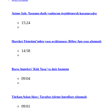
Azime Işık: Yasanın eksik yanlarını örgütlenerek kazanacağız
15:24
Hareket Yönetimi’nden yasa açıklaması: Rêber Apo esas alınmalı
14:58
Barış Anneleri 'Kök Yasa'ya dair konuştu
09:04
Türkan Aslan Ağaç: Tarafsız izleme kurulları oluşmalı
09:01