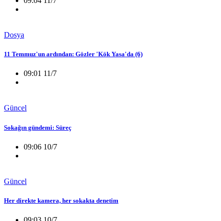
09:04 11/7
Dosya
11 Temmuz'un ardından: Gözler 'Kök Yasa'da (6)
09:01 11/7
Güncel
Sokağın gündemi: Süreç
09:06 10/7
Güncel
Her direkte kamera, her sokakta denetim
09:03 10/7