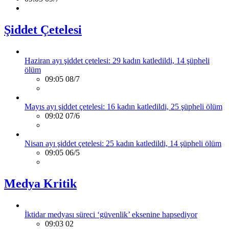
Şiddet Çetelesi
Haziran ayı şiddet çetelesi: 29 kadın katledildi, 14 şüpheli
ölüm
09:05 08/7
Mayıs ayı şiddet çetelesi: 16 kadın katledildi, 25 şüpheli ölüm
09:02 07/6
Nisan ayı şiddet çetelesi: 25 kadın katledildi, 14 şüpheli ölüm
09:05 06/5
Medya Kritik
İktidar medyası süreci ‘güvenlik’ eksenine hapsediyor
09:03 02