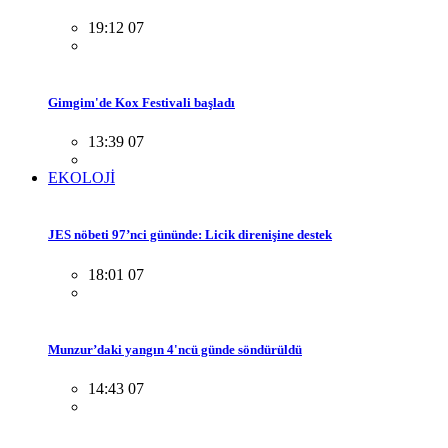
19:12 07
Gimgim'de Kox Festivali başladı
13:39 07
EKOLOJİ
JES nöbeti 97’nci gününde: Licik direnişine destek
18:01 07
Munzur’daki yangın 4'ncü günde söndürüldü
14:43 07