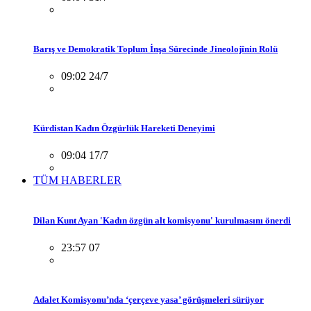
Barış ve Demokratik Toplum İnşa Sürecinde Jineolojînin Rolü
09:02 24/7
Kürdistan Kadın Özgürlük Hareketi Deneyimi
09:04 17/7
TÜM HABERLER
Dilan Kunt Ayan 'Kadın özgün alt komisyonu' kurulmasını önerdi
23:57 07
Adalet Komisyonu’nda ‘çerçeve yasa’ görüşmeleri sürüyor