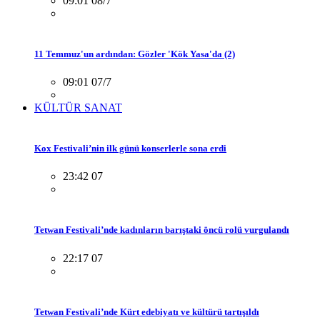
09:01 08/7
11 Temmuz'un ardından: Gözler 'Kök Yasa'da (2)
09:01 07/7
KÜLTÜR SANAT
Kox Festivali’nin ilk günü konserlerle sona erdi
23:42 07
Tetwan Festivali’nde kadınların barıştaki öncü rolü vurgulandı
22:17 07
Tetwan Festivali’nde Kürt edebiyatı ve kültürü tartışıldı