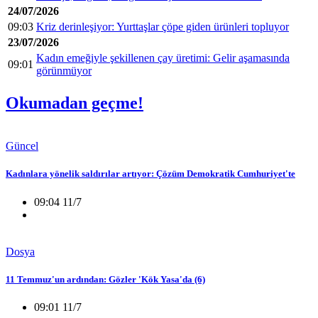
24/07/2026
09:03
Kriz derinleşiyor: Yurttaşlar çöpe giden ürünleri topluyor
23/07/2026
Kadın emeğiyle şekillenen çay üretimi: Gelir aşamasında
09:01
görünmüyor
Okumadan geçme!
Güncel
Kadınlara yönelik saldırılar artıyor: Çözüm Demokratik Cumhuriyet'te
09:04 11/7
Dosya
11 Temmuz'un ardından: Gözler 'Kök Yasa'da (6)
09:01 11/7