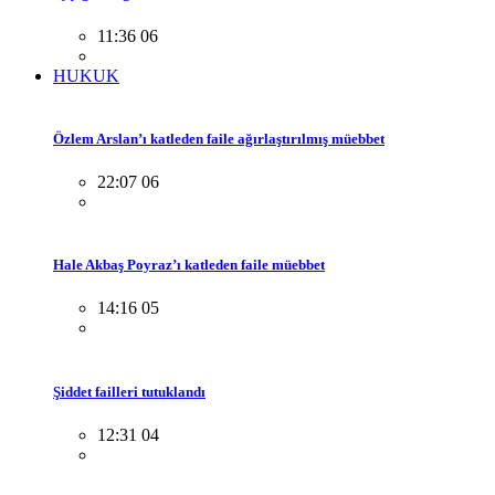
11:36 06
HUKUK
Özlem Arslan’ı katleden faile ağırlaştırılmış müebbet
22:07 06
Hale Akbaş Poyraz’ı katleden faile müebbet
14:16 05
Şiddet failleri tutuklandı
12:31 04