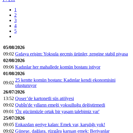
1
2
3
4
5
05/08/2026
09:02
Gıdaya erişim: Yoksula geçmiş ürünler, zengine stabil piyasa
02/08/2026
09:06
Kadınlar her mahallede komün bostanı istiyor
01/08/2026
25 kentte komün bostanı: Kadınlar kendi ekonomisini
09:02
oluşturuyor
26/07/2026
13:52
Qoser’de kartonetli süs atölyesi
09:02
Qubîn'de yılların emeği yoksulluğu değiştirmedi
09:01
'Öz gücümüzle ortak bir yaşam talebimiz var'
25/07/2026
09:05
Enkazdan geriye kalan: Emek var, karşılığı yok!
09:02
Güneşe, dağlara, rüzgâra karışan emek: Berivanlar