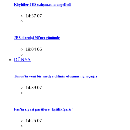
Köylüler JES çalışmasını engelledi
14:37 07
JES direnişi 96’ncı gününde
19:04 06
DÜNYA
Tunus'ta yeni bir medya dilinin oluşması için çağrı
14:39 07
Fas’ta siyasi partilere ‘Eşitlik Şartı’
14:25 07