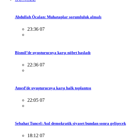
Abdullah Öcalan: Muhataplar sorumluluk almalı
23:36 07
Bismil’de uyuşturucuya karşı nöbet başladı
22:36 07
Amed’de uyuşturucuya karşı halk toplantısı
22:05 07
Sebahat Tuncel: Asıl demokratik siyaset bundan sonra gelişecek
18:12 07