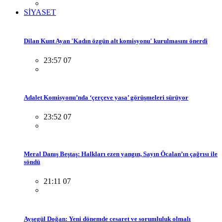
SİYASET
Dilan Kunt Ayan 'Kadın özgün alt komisyonu' kurulmasını önerdi
23:57 07
Adalet Komisyonu’nda ‘çerçeve yasa’ görüşmeleri sürüyor
23:52 07
Meral Danış Beştaş: Halkları ezen yangın, Sayın Öcalan’ın çağrısı ile
söndü
21:11 07
Ayşegül Doğan: Yeni dönemde cesaret ve sorumluluk olmalı