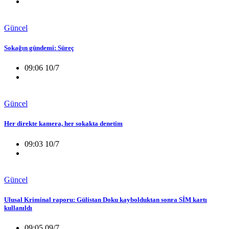
Güncel
Sokağın gündemi: Süreç
09:06 10/7
Güncel
Her direkte kamera, her sokakta denetim
09:03 10/7
Güncel
Ulusal Kriminal raporu: Gülistan Doku kaybolduktan sonra SİM kartı
kullanıldı
09:05 09/7