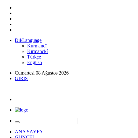
Dil/Language
Kurmancî
Kırmanckî
Türkçe
Englısh
Cumartesi 08 Ağustos 2026
GİRİŞ
ANA SAYFA
GÜNCEL