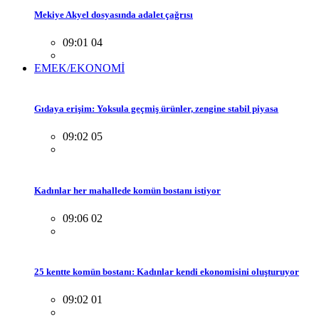
Mekiye Akyel dosyasında adalet çağrısı
09:01 04
EMEK/EKONOMİ
Gıdaya erişim: Yoksula geçmiş ürünler, zengine stabil piyasa
09:02 05
Kadınlar her mahallede komün bostanı istiyor
09:06 02
25 kentte komün bostanı: Kadınlar kendi ekonomisini oluşturuyor
09:02 01