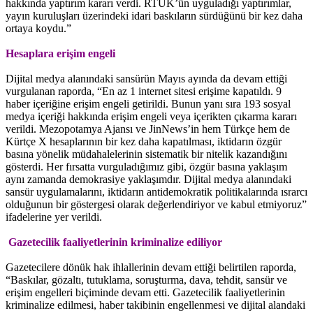
hakkında yaptırım kararı verdi. RTÜK’ün uyguladığı yaptırımlar,
yayın kuruluşları üzerindeki idari baskıların sürdüğünü bir kez daha
ortaya koydu.”
Hesaplara erişim engeli
Dijital medya alanındaki sansürün Mayıs ayında da devam ettiği
vurgulanan raporda, “En az 1 internet sitesi erişime kapatıldı. 9
haber içeriğine erişim engeli getirildi. Bunun yanı sıra 193 sosyal
medya içeriği hakkında erişim engeli veya içerikten çıkarma kararı
verildi. Mezopotamya Ajansı ve JinNews’in hem Türkçe hem de
Kürtçe X hesaplarının bir kez daha kapatılması, iktidarın özgür
basına yönelik müdahalelerinin sistematik bir nitelik kazandığını
gösterdi. Her fırsatta vurguladığımız gibi, özgür basına yaklaşım
aynı zamanda demokrasiye yaklaşımdır. Dijital medya alanındaki
sansür uygulamalarını, iktidarın antidemokratik politikalarında ısrarcı
olduğunun bir göstergesi olarak değerlendiriyor ve kabul etmiyoruz”
ifadelerine yer verildi.
Gazetecilik faaliyetlerinin kriminalize ediliyor
Gazetecilere dönük hak ihlallerinin devam ettiği belirtilen raporda,
“Baskılar, gözaltı, tutuklama, soruşturma, dava, tehdit, sansür ve
erişim engelleri biçiminde devam etti. Gazetecilik faaliyetlerinin
kriminalize edilmesi, haber takibinin engellenmesi ve dijital alandaki