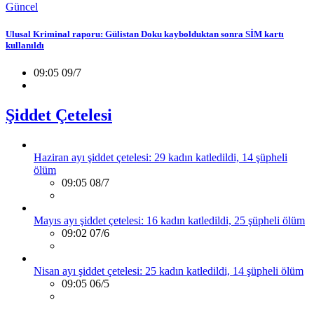
Güncel
Ulusal Kriminal raporu: Gülistan Doku kaybolduktan sonra SİM kartı
kullanıldı
09:05 09/7
Şiddet Çetelesi
Haziran ayı şiddet çetelesi: 29 kadın katledildi, 14 şüpheli
ölüm
09:05 08/7
Mayıs ayı şiddet çetelesi: 16 kadın katledildi, 25 şüpheli ölüm
09:02 07/6
Nisan ayı şiddet çetelesi: 25 kadın katledildi, 14 şüpheli ölüm
09:05 06/5