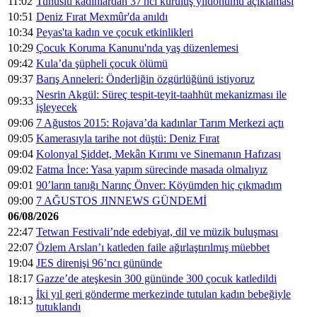
11:02
Tunuslu kadınlardan 37'nci kuruluş yıldönümü açıklaması
10:51
Deniz Fırat Mexmûr'da anıldı
10:34
Peyas'ta kadın ve çocuk etkinlikleri
10:29
Çocuk Koruma Kanunu'nda yaş düzenlemesi
09:42
Kula’da şüpheli çocuk ölümü
09:37
Barış Anneleri: Önderliğin özgürlüğünü istiyoruz
Nesrin Akgül: Süreç tespit-teyit-taahhüt mekanizması ile
09:33
işleyecek
09:06
7 Ağustos 2015: Rojava’da kadınlar Tarım Merkezi açtı
09:05
Kamerasıyla tarihe not düştü: Deniz Fırat
09:04
Kolonyal Şiddet, Mekân Kırımı ve Sinemanın Hafızası
09:02
Fatma İnce: Yasa yapım sürecinde masada olmalıyız
09:01
90’ların tanığı Narınç Önver: Köyümden hiç çıkmadım
09:00
7 AĞUSTOS JINNEWS GÜNDEMİ
06/08/2026
22:47
Tetwan Festivali’nde edebiyat, dil ve müzik buluşması
22:07
Özlem Arslan’ı katleden faile ağırlaştırılmış müebbet
19:04
JES direnişi 96’ncı gününde
18:17
Gazze’de ateşkesin 300 gününde 300 çocuk katledildi
İki yıl geri gönderme merkezinde tutulan kadın bebeğiyle
18:13
tutuklandı