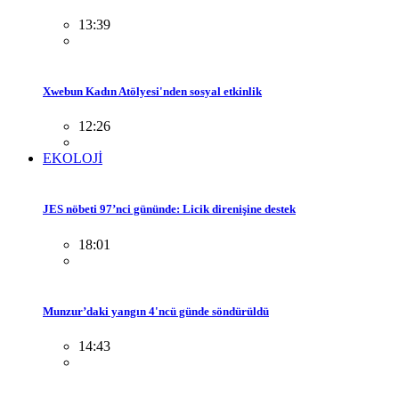
13:39
Xwebun Kadın Atölyesi'nden sosyal etkinlik
12:26
EKOLOJİ
JES nöbeti 97’nci gününde: Licik direnişine destek
18:01
Munzur’daki yangın 4'ncü günde söndürüldü
14:43