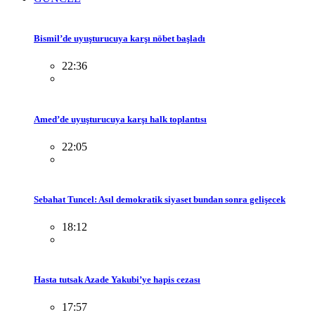
Bismil’de uyuşturucuya karşı nöbet başladı
22:36
Amed’de uyuşturucuya karşı halk toplantısı
22:05
Sebahat Tuncel: Asıl demokratik siyaset bundan sonra gelişecek
18:12
Hasta tutsak Azade Yakubi’ye hapis cezası
17:57