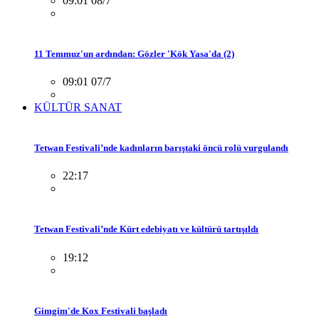
09:01 08/7
11 Temmuz'un ardından: Gözler 'Kök Yasa'da (2)
09:01 07/7
KÜLTÜR SANAT
Tetwan Festivali’nde kadınların barıştaki öncü rolü vurgulandı
22:17
Tetwan Festivali’nde Kürt edebiyatı ve kültürü tartışıldı
19:12
Gimgim'de Kox Festivali başladı