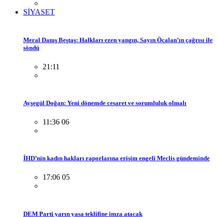
SİYASET
Meral Danış Beştaş: Halkları ezen yangın, Sayın Öcalan’ın çağrısı ile
söndü
21:11
Ayşegül Doğan: Yeni dönemde cesaret ve sorumluluk olmalı
11:36 06
İHD’nin kadın hakları raporlarına erişim engeli Meclis gündeminde
17:06 05
DEM Parti yarın yasa teklifine imza atacak