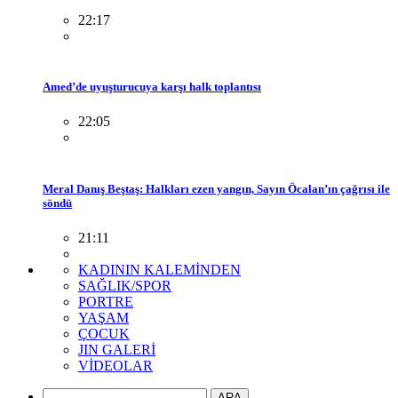
22:17
Amed’de uyuşturucuya karşı halk toplantısı
22:05
Meral Danış Beştaş: Halkları ezen yangın, Sayın Öcalan’ın çağrısı ile
söndü
21:11
KADININ KALEMİNDEN
SAĞLIK/SPOR
PORTRE
YAŞAM
ÇOCUK
JIN GALERİ
VİDEOLAR
ARA