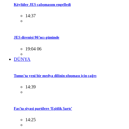
Köylüler JES çalışmasını engelledi
14:37
JES direnişi 96’ncı gününde
19:04 06
DÜNYA
Tunus'ta yeni bir medya dilinin oluşması için çağrı
14:39
Fas’ta siyasi partilere ‘Eşitlik Şartı’
14:25