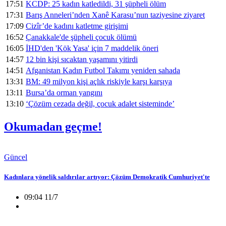
17:51
KCDP: 25 kadın katledildi, 31 şüpheli ölüm
17:31
Barış Anneleri’nden Xanê Karasu’nun taziyesine ziyaret
17:09
Cizîr’de kadını katletme girişimi
16:52
Çanakkale'de şüpheli çocuk ölümü
16:05
İHD'den 'Kök Yasa' için 7 maddelik öneri
14:57
12 bin kişi sıcaktan yaşamını yitirdi
14:51
Afganistan Kadın Futbol Takımı yeniden sahada
13:31
BM: 49 milyon kişi açlık riskiyle karşı karşıya
13:11
Bursa’da orman yangını
13:10
‘Çözüm cezada değil, çocuk adalet sisteminde’
Okumadan geçme!
Güncel
Kadınlara yönelik saldırılar artıyor: Çözüm Demokratik Cumhuriyet'te
09:04 11/7