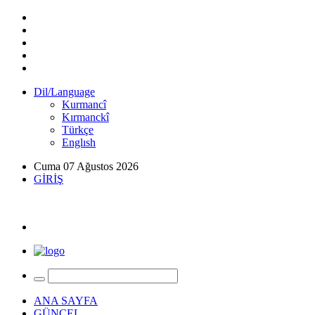
Dil/Language
Kurmancî
Kırmanckî
Türkçe
Englısh
Cuma 07 Ağustos 2026
GİRİŞ
ANA SAYFA
GÜNCEL