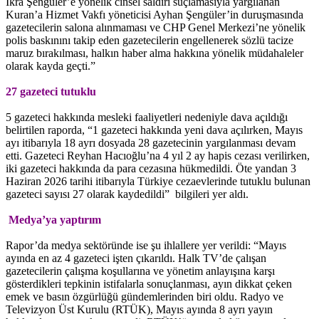
İkra Şengüler’e yönelik cinsel saldırı suçlamasıyla yargılanan
Kuran’a Hizmet Vakfı yöneticisi Ayhan Şengüler’in duruşmasında
gazetecilerin salona alınmaması ve CHP Genel Merkezi’ne yönelik
polis baskınını takip eden gazetecilerin engellenerek sözlü tacize
maruz bırakılması, halkın haber alma hakkına yönelik müdahaleler
olarak kayda geçti.”
27 gazeteci tutuklu
5 gazeteci hakkında mesleki faaliyetleri nedeniyle dava açıldığı
belirtilen raporda, “1 gazeteci hakkında yeni dava açılırken, Mayıs
ayı itibarıyla 18 ayrı dosyada 28 gazetecinin yargılanması devam
etti. Gazeteci Reyhan Hacıoğlu’na 4 yıl 2 ay hapis cezası verilirken,
iki gazeteci hakkında da para cezasına hükmedildi. Öte yandan 3
Haziran 2026 tarihi itibarıyla Türkiye cezaevlerinde tutuklu bulunan
gazeteci sayısı 27 olarak kaydedildi” bilgileri yer aldı.
Medya’ya yaptırım
Rapor’da medya sektöründe ise şu ihlallere yer verildi: “Mayıs
ayında en az 4 gazeteci işten çıkarıldı. Halk TV’de çalışan
gazetecilerin çalışma koşullarına ve yönetim anlayışına karşı
gösterdikleri tepkinin istifalarla sonuçlanması, ayın dikkat çeken
emek ve basın özgürlüğü gündemlerinden biri oldu. Radyo ve
Televizyon Üst Kurulu (RTÜK), Mayıs ayında 8 ayrı yayın