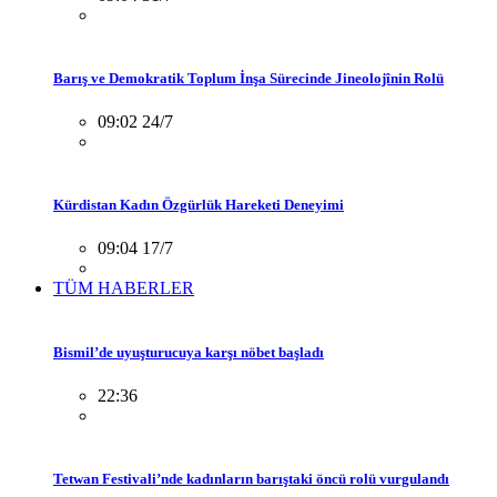
Barış ve Demokratik Toplum İnşa Sürecinde Jineolojînin Rolü
09:02 24/7
Kürdistan Kadın Özgürlük Hareketi Deneyimi
09:04 17/7
TÜM HABERLER
Bismil’de uyuşturucuya karşı nöbet başladı
22:36
Tetwan Festivali’nde kadınların barıştaki öncü rolü vurgulandı