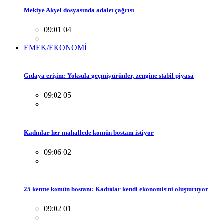
Mekiye Akyel dosyasında adalet çağrısı
09:01 04
EMEK/EKONOMİ
Gıdaya erişim: Yoksula geçmiş ürünler, zengine stabil piyasa
09:02 05
Kadınlar her mahallede komün bostanı istiyor
09:06 02
25 kentte komün bostanı: Kadınlar kendi ekonomisini oluşturuyor
09:02 01