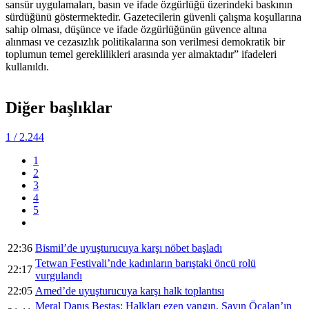
sansür uygulamaları, basın ve ifade özgürlüğü üzerindeki baskının
sürdüğünü göstermektedir. Gazetecilerin güvenli çalışma koşullarına
sahip olması, düşünce ve ifade özgürlüğünün güvence altına
alınması ve cezasızlık politikalarına son verilmesi demokratik bir
toplumun temel gereklilikleri arasında yer almaktadır” ifadeleri
kullanıldı.
Diğer başlıklar
1
/ 2.244
1
2
3
4
5
22:36
Bismil’de uyuşturucuya karşı nöbet başladı
Tetwan Festivali’nde kadınların barıştaki öncü rolü
22:17
vurgulandı
22:05
Amed’de uyuşturucuya karşı halk toplantısı
Meral Danış Beştaş: Halkları ezen yangın, Sayın Öcalan’ın