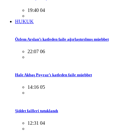
19:40 04
HUKUK
Özlem Arslan’ı katleden faile ağırlaştırılmış müebbet
22:07 06
Hale Akbaş Poyraz’ı katleden faile müebbet
14:16 05
Şiddet failleri tutuklandı
12:31 04