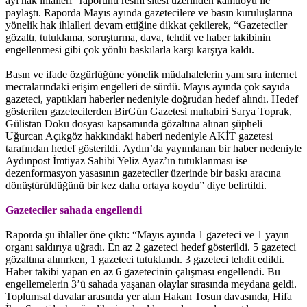
ayı hak ihlalleri” raporunu resmi sitesi üzerinden kamuoyu ile
paylaştı. Raporda Mayıs ayında gazetecilere ve basın kuruluşlarına
yönelik hak ihlalleri devam ettiğine dikkat çekilerek, “Gazeteciler
gözaltı, tutuklama, soruşturma, dava, tehdit ve haber takibinin
engellenmesi gibi çok yönlü baskılarla karşı karşıya kaldı.
Basın ve ifade özgürlüğüne yönelik müdahalelerin yanı sıra internet
mecralarındaki erişim engelleri de sürdü. Mayıs ayında çok sayıda
gazeteci, yaptıkları haberler nedeniyle doğrudan hedef alındı. Hedef
gösterilen gazetecilerden BirGün Gazetesi muhabiri Sarya Toprak,
Gülistan Doku dosyası kapsamında gözaltına alınan şüpheli
Uğurcan Açıkgöz hakkındaki haberi nedeniyle AKİT gazetesi
tarafından hedef gösterildi. Aydın’da yayımlanan bir haber nedeniyle
Aydınpost İmtiyaz Sahibi Yeliz Ayaz’ın tutuklanması ise
dezenformasyon yasasının gazeteciler üzerinde bir baskı aracına
dönüştürüldüğünü bir kez daha ortaya koydu” diye belirtildi.
Gazeteciler sahada engellendi
Raporda şu ihlaller öne çıktı: “Mayıs ayında 1 gazeteci ve 1 yayın
organı saldırıya uğradı. En az 2 gazeteci hedef gösterildi. 5 gazeteci
gözaltına alınırken, 1 gazeteci tutuklandı. 3 gazeteci tehdit edildi.
Haber takibi yapan en az 6 gazetecinin çalışması engellendi. Bu
engellemelerin 3’ü sahada yaşanan olaylar sırasında meydana geldi.
Toplumsal davalar arasında yer alan Hakan Tosun davasında, Hifa