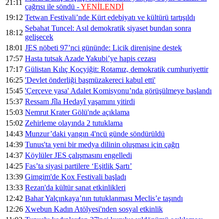
21:11
çağrısı ile söndü -
YENİLENDİ
19:12
Tetwan Festivali’nde Kürt edebiyatı ve kültürü tartışıldı
Sebahat Tuncel: Asıl demokratik siyaset bundan sonra
18:12
gelişecek
18:01
JES nöbeti 97’nci gününde: Licik direnişine destek
17:57
Hasta tutsak Azade Yakubi’ye hapis cezası
17:17
Gülistan Kılıç Koçyiğit: Rotamız, demokratik cumhuriyettir
16:25
'Devlet önderliği başmüzakereci kabul etti'
15:45
'Çerçeve yasa' Adalet Komisyonu’nda görüşülmeye başlandı
15:37
Ressam Jîla Hedayî yaşamını yitirdi
15:03
Nemrut Krater Gölü'nde açıklama
15:02
Zehirleme olayında 2 tutuklama
14:43
Munzur’daki yangın 4'ncü günde söndürüldü
14:39
Tunus'ta yeni bir medya dilinin oluşması için çağrı
14:37
Köylüler JES çalışmasını engelledi
14:25
Fas’ta siyasi partilere ‘Eşitlik Şartı’
13:39
Gimgim'de Kox Festivali başladı
13:33
Rezan'da kültür sanat etkinlikleri
12:42
Bahar Yalçınkaya’nın tutuklanması Meclis’e taşındı
12:26
Xwebun Kadın Atölyesi'nden sosyal etkinlik