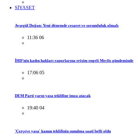
SİYASET
Ayşegül Doğan: Yeni dönemde cesaret ve sorumluluk olmalı
11:36 06
İHD’nin kadın hakları raporlarına erişim engeli Meclis gündeminde
17:06 05
DEM Parti yarın yasa teklifine imza atacak
19:40 04
'Çerçeve yasa' kanun teklifinin sunulma saati belli oldu