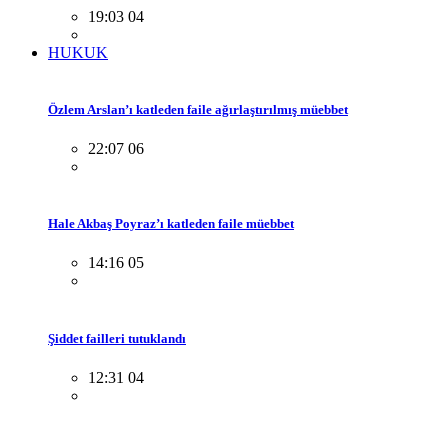
19:03 04
HUKUK
Özlem Arslan’ı katleden faile ağırlaştırılmış müebbet
22:07 06
Hale Akbaş Poyraz’ı katleden faile müebbet
14:16 05
Şiddet failleri tutuklandı
12:31 04