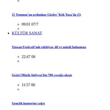
11 Temmuz'un ardından: Gözler 'Kök Yasa'da (2)
09:01 07/7
KÜLTÜR SANAT
Tetwan Festivali’nde edebiyat, dil ve müzik buluşması
22:47 06
Gezici Müzik Atölyesi bin 700 çocuğa ulaştı
11:57 06
Gençlik konserine çağrı