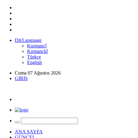
Dil/Language
Kurmancî
Kırmanckî
Türkçe
Englısh
Cuma 07 Ağustos 2026
GİRİŞ
ANA SAYFA
GÜNCEL