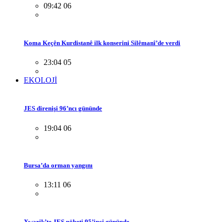
09:42 06
Koma Keçên Kurdistanê ilk konserini Silêmanî’de verdi
23:04 05
EKOLOJİ
JES direnişi 96’ncı gününde
19:04 06
Bursa’da orman yangını
13:11 06
Xwarik’te JES nöbeti 95’inci gününde