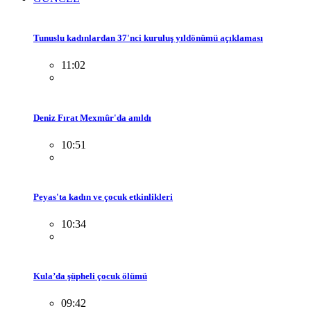
Tunuslu kadınlardan 37'nci kuruluş yıldönümü açıklaması
11:02
Deniz Fırat Mexmûr'da anıldı
10:51
Peyas'ta kadın ve çocuk etkinlikleri
10:34
Kula’da şüpheli çocuk ölümü
09:42