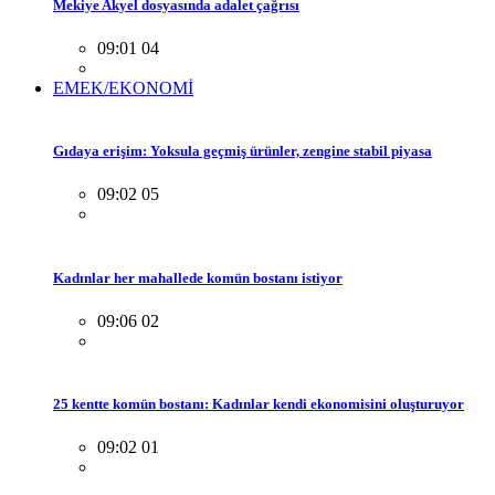
Mekiye Akyel dosyasında adalet çağrısı
09:01 04
EMEK/EKONOMİ
Gıdaya erişim: Yoksula geçmiş ürünler, zengine stabil piyasa
09:02 05
Kadınlar her mahallede komün bostanı istiyor
09:06 02
25 kentte komün bostanı: Kadınlar kendi ekonomisini oluşturuyor
09:02 01