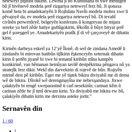
neteweyî piştrast dikirin. Lewma ji bo Kurdistana bi xwe mêtingeh
bû jî bivênevê modela şerê rizgariya neteweyî ferz bû. Ji qonaxa
komê heta bi amadekariyên li Rojhilata Navîn modela mohra xwe li
pêvajoyê da, ev modela şerê rizgariya neteweyî bû. Di tevahî
civînên perwerdeyê, belgeyên konferans û kongreyan de mijara
sereke ya herî zêde hatiye guftûgokirin, lêkolîn û bûye biryar şerê
gel ê şoreşgerî ye. Amadekariyên pratîk jî di vê çarçoveyê de dihatin
kirin.
Kirinên darbeya eskerî ya 12’yê Îlonê, di serî de zindana Amedê li
zindanên bi mirovan hatibûn tijîkirin êşkenceyên xeternak dihatin
kirin û şertên jiyanê bi xwe bi temamî kiribûn mîna kampên
komkirinê, van hêmanan hemûyan tavilê destpêkirina pêngava nû ya
stratejîk ferz dikir. Wekî din darvekirin di rojevê de bûn. Rojiyên
mirinê dest pê kiribûn. Eger me yê tiştek bikira diviyabû me di dema
wê de bikira. Dîrokê wê derengmayîna me nebexşandaya. Jixwe
çalakiyên bi rengê xweparastinê ti carî nesekinîn; carinan kêm û
carinan zêde be jî timî dewam kirin. Ya diviyabû me bikira ew bû,
çalakiyên dihatin kirin me derxista asteke jortir.”
Sernavên din
1
/ 60
1