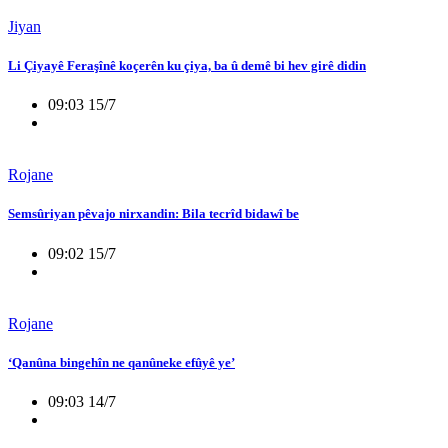
Jiyan
Li Çiyayê Feraşînê koçerên ku çiya, ba û demê bi hev girê didin
09:03 15/7
Rojane
Semsûriyan pêvajo nirxandin: Bila tecrîd bidawî be
09:02 15/7
Rojane
‘Qanûna bingehîn ne qanûneke efûyê ye’
09:03 14/7