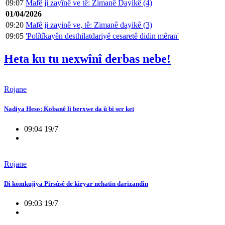
09:07
Mafê ji zayînê ve tê: Zimanê Dayikê (4)
01/04/2026
09:20
Mafê ji zayinê ve, tê: Zimanê dayikê (3)
09:05
'Polîtîkayên desthilatdariyê cesaretê didin mêran'
Heta ku tu nexwînî derbas nebe!
Rojane
Nadiya Heso: Kobanê li berxwe da û bi ser ket
09:04 19/7
Rojane
Di komkujiya Pirsûsê de kiryar nehatin darizandin
09:03 19/7