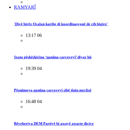
RAMYARÎ
'Divê birêz Ocalan karibe di koordînasyonê de cih bigire'
13:17 06
Seata pêşkêşkirina ‘qanûna çarçoveyî’ diyar bû
19:39 04
Pêşnûmeya qanûna çarçoveyî sibê tînin meclisê
16:48 04
Rêveberiya DEM Partiyê bi awayê awarte dicive