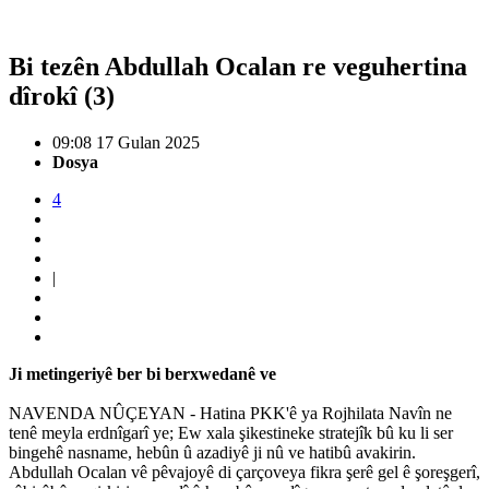
Bi tezên Abdullah Ocalan re veguhertina
dîrokî (3)
09:08 17 Gulan 2025
Dosya
4
|
Ji metingeriyê ber bi berxwedanê ve
NAVENDA NÛÇEYAN - Hatina PKK'ê ya Rojhilata Navîn ne
tenê meyla erdnîgarî ye; Ew xala şikestineke stratejîk bû ku li ser
bingehê nasname, hebûn û azadiyê ji nû ve hatibû avakirin.
Abdullah Ocalan vê pêvajoyê di çarçoveya fikra şerê gel ê şoreşgerî,