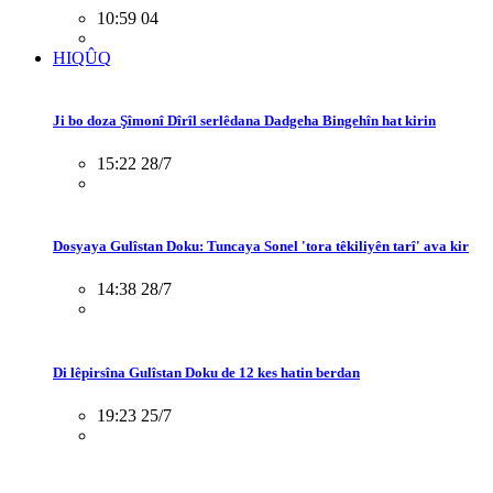
10:59 04
HIQÛQ
Ji bo doza Şîmonî Dîrîl serlêdana Dadgeha Bingehîn hat kirin
15:22 28/7
Dosyaya Gulîstan Doku: Tuncaya Sonel 'tora têkiliyên tarî' ava kir
14:38 28/7
Di lêpirsîna Gulîstan Doku de 12 kes hatin berdan
19:23 25/7