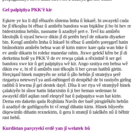
Gel palpiştiya PKK’ê kir
Eşkere ye ku li dijî rêbazên sîstema îmha û înkarê, bi awayekî cuda
be jî têkoşîna bi rêbaz û amûrên bandora wan bişikîne ji bo bi hev re
bidestxistina hebûn, nasname û azadiyê şert e. Tevî ku amûrên
îdeolojîk û siyasî hewce dikin jî di şertên heyî de nikarin diyarker
bin. Kengî amûrên îmha û înkarê bi rêbaz û amûrên şoreşgerî hatin
bisînorkirin amûrên behsa wan tê kirin mirov kare qala wan bike û
ev amûr dikarin bi roleke manedar rabin. Jixwe gelekî kêm be jî di
derketina holê ya PKK’ê de ev rewşa çalak a rêxistinê li ser gel
bandora xwe kir û gel palpiştiya wê kir. Ango rastiya em behsa wê
dikin ew e, bi rê û amûrên rast têkoşîn li ber çavan hatibû girtin.
Herçiqasî hinek nuqteyên ne zelal û şîlo hebûn jî stratejiya şerê
rizgariya neteweyî ya antî-mêtingerî di destpêkê de bi rastiyên girîng
radibû û lewma jî gel destek dayê. Dîsa li ser riya vê stratejiyê hinek
çalakiyên bi sînor hatin lidarxistin û ji ber heman sedeman bi
awayekî dûrî aqilan rastî eleqeyê hat û palpaştiya wan hat kirin.
Dema em daketin qada Rojhilata Navîn der barê pirsgirêkên hebûn
û azadiyê de guftûgoyên bi vî rengî dihatin kirin. Hinek bûyerên
diqewimîn dihatin rexnekirin, û gera li stratejî û taktîkên nû û bêhtir
rast hebû.
Kurdistan parçeyekî erdê yan jî welatek bû