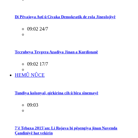
Di Pêvajoya Aştî û Civaka Demokratîk de rola Jineolojiyê
09:02 24/7
Tecrubeya Tevgera Azadiya Jinan a Kurdistanê
09:02 17/7
HEMÛ NÛÇE
Tundiya kolonyal, qirkirina cih û bîra sînemayê
09:03
7'ê Tebaxa 2015'an: Li Rojava bi pêşengiya jinan Navenda
Çandiniyê hat vekirin