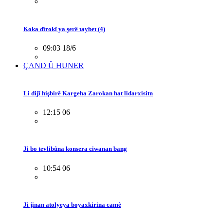
Koka dîrokî ya şerê taybet (4)
09:03 18/6
ÇAND Û HUNER
Li dijî hişbirê Kargeha Zarokan hat lidarxisitn
12:15 06
Ji bo tevlibûna konsera ciwanan bang
10:54 06
Ji jinan atolyeya boyaxkirina camê