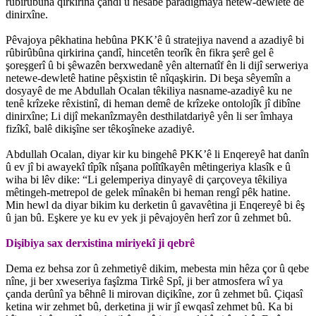
rûbirûbûna qirkirina çandî û hesabê paradîgmaya netew-dewletê de
dinirxîne.
Pêvajoya pêkhatina hebûna PKK’ê û stratejiya navend a azadiyê bi
rûbirûbûna qirkirina çandî, hincetên teorîk ên fikra şerê gel ê
şoreşgerî û bi şêwazên berxwedanê yên alternatîf ên li dijî serweriya
netewe-dewletê hatine pêşxistin tê nîqaşkirin. Di beşa sêyemîn a
dosyayê de me Abdullah Ocalan têkiliya nasname-azadiyê ku ne
tenê krîzeke rêxistinî, di heman demê de krîzeke ontolojîk jî dibîne
dinirxîne; Li dijî mekanîzmayên desthilatdariyê yên li ser îmhaya
fizîkî, balê dikişîne ser têkoşîneke azadiyê.
Abdullah Ocalan, diyar kir ku bingehê PKK’ê li Enqereyê hat danîn
û ev jî bi awayekî tîpîk nîşana polîtîkayên mêtingeriya klasîk e û
wiha bi lêv dike: “Li gelemperiya dinyayê di çarçoveya têkiliya
mêtingeh-metrepol de gelek mînakên bi heman rengî pêk hatine.
Min hewl da diyar bikim ku derketin û gavavêtina ji Enqereyê bi êş
û jan bû. Eşkere ye ku ev yek ji pêvajoyên herî zor û zehmet bû.
Dişibiya sax derxistina miriyekî ji qebrê
Dema ez behsa zor û zehmetiyê dikim, mebesta min hêza çor û qebe
nîne, ji ber xweseriya faşîzma Tirkê Spî, ji ber atmosfera wî ya
çanda derûnî ya bêhnê li mirovan diçikîne, zor û zehmet bû. Çiqasî
ketina wir zehmet bû, derketina ji wir jî ewqasî zehmet bû. Ka bi