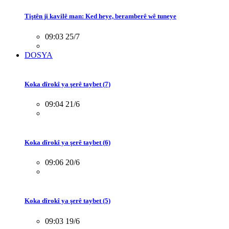
Tiştên ji kavilê man: Ked heye, beramberê wê tuneye
09:03 25/7
DOSYA
Koka dîrokî ya şerê taybet (7)
09:04 21/6
Koka dîrokî ya şerê taybet (6)
09:06 20/6
Koka dîrokî ya şerê taybet (5)
09:03 19/6