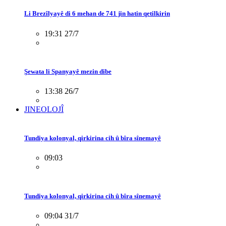
Li Brezîlyayê di 6 mehan de 741 jin hatin qetilkirin
19:31 27/7
Şewata li Spanyayê mezin dibe
13:38 26/7
JINEOLOJÎ
Tundiya kolonyal, qirkirina cih û bîra sînemayê
09:03
Tundiya kolonyal, qirkirina cih û bîra sînemayê
09:04 31/7