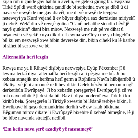
kîjan ruh û çandê gav hatibûn avêtin, ev gelekî girîng bû. Faşîzma
Tirkê Spî di warê qirkirina çandî de bi serketina xwe şa dibû û di
nava vê rewşê de me gav diavêt, me di vê rewşê de tevgera
neteweyî ya Kurd vejand û ev bûyer dişibiya sax derxistina miriyekî
ji qebrê. Wekî din vê rewşê gotina “Canê nehatibe stendin hêvî jê
nayê qutkirin” dianî bîra mirov. Nexweşê me ruh pê ve dihat û
nîşaneyên vê yekê xuya dikirin. Lewma wezîfeya me ya bingehîn
bû ku em nexweşê xwe bibin devereke din, bibin cihekî ku lê karibe
bi sihet bi ser xwe ve bê.
Alternatîfa herî lezgîn
Rewşa me ya li Rihayê dişibiya nexweşiya Eyûp Pêxember jî û
lewma terk-î diyar alternatîfa herî lezgîn a li pêşiya me bû. Ji bo
xebata stratejîk me herêma herî germ a Rojhilata Navîn hilbijartibû û
têkiliya vê jî bi armancê re li hev dikir. Gelek hêzên bi heman rengî
derketibûn Ewrûpayê. Ji bo xebatên şoreşgeriyê Ewrûpayê ji zû ve
rola navendbûnê ji dest da bû. Bav û diya modernîteya Tirk bû ku
kiribû bela. Şoreşgerên li Tirkiyê xwestin bi lêdanê terbiye bikin, li
Ewrûpayê bi qaşo dermankirina derûnî wê ew islah bikirana.
Bêguman mirov dikare li Ewrûpayê bixebite û xebatê bimeşîne, lê ji
bo bibe navenda stratejîk nedibû.
‘Em ketin nava şerê azadiyê yê nasnameyê’