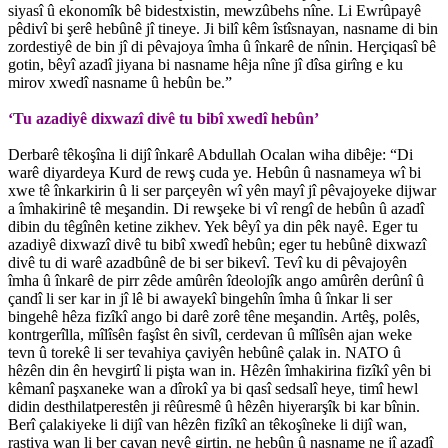
siyasî û ekonomîk bê bidestxistin, mewzûbehs nîne. Li Ewrûpayê
pêdivî bi şerê hebûnê jî tineye. Ji bilî kêm îstîsnayan, nasname di bin
zordestiyê de bin jî di pêvajoya îmha û înkarê de nînin. Herçiqasî bê
gotin, bêyî azadî jiyana bi nasname hêja nîne jî dîsa girîng e ku
mirov xwedî nasname û hebûn be.”
‘Tu azadiyê dixwazî divê tu bibî xwedî hebûn’
Derbarê têkoşîna li dijî înkarê Abdullah Ocalan wiha dibêje: “Di
warê diyardeya Kurd de rewş cuda ye. Hebûn û nasnameya wî bi
xwe tê înkarkirin û li ser parçeyên wî yên mayî jî pêvajoyeke dijwar
a îmhakirinê tê meşandin. Di rewşeke bi vî rengî de hebûn û azadî
dibin du têgînên ketine zikhev. Yek bêyî ya din pêk nayê. Eger tu
azadiyê dixwazî divê tu bibî xwedî hebûn; eger tu hebûnê dixwazî
divê tu di warê azadbûnê de bi ser bikevî. Tevî ku di pêvajoyên
îmha û înkarê de pirr zêde amûrên îdeolojîk ango amûrên derûnî û
çandî li ser kar in jî lê bi awayekî bingehîn îmha û înkar li ser
bingehê hêza fizîkî ango bi darê zorê têne meşandin. Artêş, polês,
kontrgerîlla, mîlîsên faşîst ên sivîl, cerdevan û mîlîsên ajan weke
tevn û torekê li ser tevahiya çaviyên hebûnê çalak in. NATO û
hêzên din ên hevgirtî li pişta wan in. Hêzên îmhakirina fizîkî yên bi
kêmanî paşxaneke wan a dîrokî ya bi qasî sedsalî heye, timî hewl
didin desthilatperestên ji rêûresmê û hêzên hiyerarşîk bi kar bînin.
Berî çalakiyeke li dijî van hêzên fizîkî an têkoşîneke li dijî wan,
rastiya wan li ber çavan neyê girtin, ne hebûn û nasname ne jî azadî