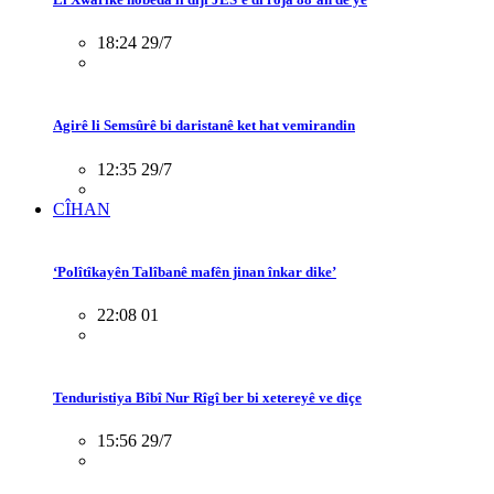
18:24 29/7
Agirê li Semsûrê bi daristanê ket hat vemirandin
12:35 29/7
CÎHAN
‘Polîtîkayên Talîbanê mafên jinan înkar dike’
22:08 01
Tenduristiya Bîbî Nur Rîgî ber bi xetereyê ve diçe
15:56 29/7