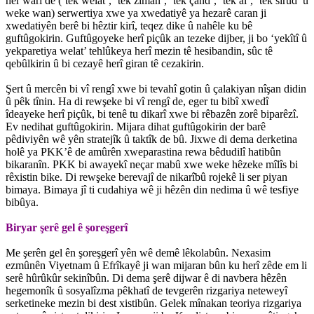
her warî de (‘tek welat’, ‘tek ziman’, ‘tek çand’, ‘tek al’, ‘tek sirûd’ û
weke wan) serwertiya xwe ya xwedatiyê ya hezarê caran ji
xwedatiyên berê bi hêztir kirî, teqez dike û nahêle ku bê
guftûgokirin. Guftûgoyeke herî piçûk an tezeke dijber, ji bo ‘yekîtî û
yekparetiya welat’ tehlûkeya herî mezin tê hesibandin, sûc tê
qebûlkirin û bi cezayê herî giran tê cezakirin.
Şert û mercên bi vî rengî xwe bi tevahî gotin û çalakiyan nîşan didin
û pêk tînin. Ha di rewşeke bi vî rengî de, eger tu bibî xwedî
îdeayeke herî piçûk, bi tenê tu dikarî xwe bi rêbazên zorê biparêzî.
Ev nedihat guftûgokirin. Mijara dihat guftûgokirin der barê
pêdiviyên wê yên stratejîk û taktîk de bû. Jixwe di dema derketina
holê ya PKK’ê de amûrên xweparastina rewa bêdudilî hatibûn
bikaranîn. PKK bi awayekî neçar mabû xwe weke hêzeke mîlîs bi
rêxistin bike. Di rewşeke berevajî de nikarîbû rojekê li ser piyan
bimaya. Bimaya jî ti cudahiya wê ji hêzên din nedima û wê tesfiye
bibûya.
Biryar şerê gel ê şoreşgerî
Me şerên gel ên şoreşgerî yên wê demê lêkolabûn. Nexasim
ezmûnên Viyetnam û Efrîkayê ji wan mijaran bûn ku herî zêde em li
serê hûrûkûr sekinîbûn. Di dema şerê dijwar ê di navbera hêzên
hegemonîk û sosyalîzma pêkhatî de tevgerên rizgariya neteweyî
serketineke mezin bi dest xistibûn. Gelek mînakan teoriya rizgariya