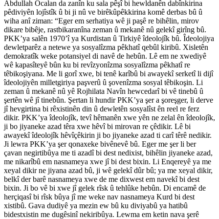
Abdullah Ocalan da zanîn ku sala pêşî bi hewldanên dabînkirina
pêdiviyên lojîstîk û bi ji nû ve birêkûpêkkirina komê derbas bû û
wiha anî ziman: “Eger em serhatiya wê ji paşê re bihêlin, mirov
dikare bibêje, rastbikaranîna zeman û mekanê nû gelekî girîng bû.
PKK’ya salên 1970’î ya Kurdistan û Tirkiyê îdeolojîk bû. Îdeolojiya
dewletparêz a netewe ya sosyalîzma pêkhatî qebûl kiribû. Xisletên
demokratîk weke potansiyel di navê de hebûn. Lê em ne xwediyê
wê kapasîteyê bûn ku bi revîzyonîzma sosyalîzma pêkhatî re
têbikoşiyana. Me li gorî xwe, bi tenê karîbû bi awayekî serketî li dijî
îdeolojiyên milletgiriya paşverû û şovenîzma sosyal têbikoşin. Li
zeman û mekanê nû yê Rojhilata Navîn hewcedarî bi vê tinebû û
şertên wê jî tinebûn. Şertan li hundir PKK’ya şer a şoreşger, li derve
jî hevgirtina bi rêxistinên din û dewletên sosyalîst ên reel re ferz
dikir. PKK’ya îdeolojîk, tevî hêmanên xwe yên ne zelal ên îdeolojîk,
ji bo jiyaneke azad têra xwe hêvî bi mirovan re çêdikir. Lê bi
awayekî îdeolojîk hêvîçêkirin ji bo jiyaneke azad ti carî têrê nedikir.
Ji lewra PKK’ya şer qonaxeke bivênevê bû. Eger me şer li ber
çavan negirtibûya me ti azadî bi dest nedixist, bihêlin jiyaneke azad,
me nikarîbû em nasnameya xwe jî bi dest bixin. Li Enqereyê ya me
xeyal dikir ne jiyana azad bû, ji wê gelekî dûr bû; ya me xeyal dikir,
belkî der barê nasnameya xwe de me dixwest em navekî bi dest
bixin. Ji bo vê bi xwe jî gelek rîsk û tehlûke hebûn. Di encamê de
herçiqasî bi rîsk bûya jî me weke nav nasnameya Kurd bi dest
xistibû. Gava dudiyê ya mezin ew bû ku diviyabû ya hatibû
bidestxistin me dugêsinî nekiribûya. Lewma em ketin nava şerê