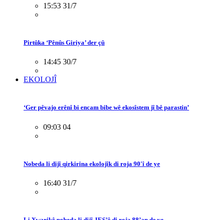
15:53 31/7
Pirtûka ‘Pênûs Giriya’ der çû
14:45 30/7
EKOLOJÎ
‘Ger pêvajo erênî bi encam bibe wê ekosîstem jî bê parastin’
09:03 04
Nobeda li dijî qirkirina ekolojîk di roja 90'î de ye
16:40 31/7
Li Xwarikê nobeda li dijî JES’ê di roja 88’an de ye