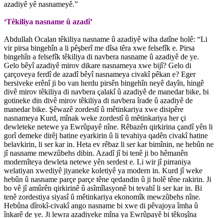
azadiyê yê nasnameyê.”
‘Têkiliya nasname û azadî’
Abdullah Ocalan têkiliya nasname û azadiyê wiha datîne holê: “Li
vir pirsa bingehîn a li pêşberî me dîsa têra xwe felsefîk e. Pirsa
bingehîn a felsefîk têkiliya di navbera nasname û azadiyê de ye.
Gelo bêyî azadiyê mirov dikare nasnameya xwe bijî? Gelo di
çarçoveya ferdî de azadî bêyî nasnameya civakî pêkan e? Eger
bersiveke erênî ji bo van herdu pirsên bingehîn neyê dayîn, hingê
divê mirov têkiliya di navbera çalakî û azadiyê de manedar bike, bi
gotineke din divê mirov têkiliya di navbera îrade û azadiyê de
manedar bike. Şêwazê zordestî û mêtinkariya xwe disipêre
nasnameya Kurd, mînak weke zordestî û mêtinkariya her çi
dewleteke netewe ya Ewrûpayê nîne. Rêbazên qirkirina çandî yên li
gorî demeke dirêj hatine eyarkirin û li tevahiya qadên civakî hatine
belavkirin, li ser kar in. Heta ev rêbaz li ser kar bimînin, ne hebûn ne
jî nasname mewzûbehs dibin. Azadî jî bi tenê ji bo hêmanên
modernîteya dewleta netewe yên serdest e. Li wir jî pirraniya
welatiyan xwediyê jiyaneke koletiyê ya modern in. Kurd jî weke
hebûn û nasname parçe parçe têne qedandin û ji holê têne rakirin. Ji
bo vê jî amûrên qirkirinê û asîmîlasyonê bi tevahî li ser kar in. Bi
tenê zordestiya siyasî û mêtinkariya ekonomîk mewzûbehs nîne.
Hebûna dîrokî-civakî ango nasname bi xwe di pêvajoya îmha û
înkarê de ye. Ji lewra azadiyeke mîna ya Ewrûpayê bi têkoşîna