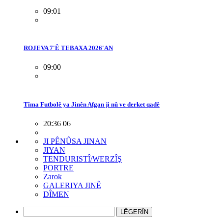
09:01
ROJEVA 7'Ê TEBAXA 2026'AN
09:00
Tîma Futbolê ya Jinên Afgan ji nû ve derket qadê
20:36 06
JI PÊNÛSA JINAN
JIYAN
TENDURISTÎ/WERZÎŞ
PORTRE
Zarok
GALERIYA JINÊ
DÎMEN
LÊGERÎN