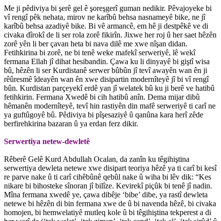
Me ji pêdiviya bi şerê gel ê şoreşgerî guman nedikir. Pêvajoyeke bi
vî rengî pêk nehata, mirov ne karîbû behsa nasnameyê bike, ne jî
karîbû behsa azadiyê bike. Bi vê armancê, em hê ji destpêkê ve di
civaka dîrokî de li ser rola zorê fikirîn. Jixwe her roj û her saet hêzên
zorê yên li ber çavan heta bi nava dilê me xwe nîşan didan.
Fetihkirina bi zorê, ne bi tenê weke mafekî serweriyê, lê wekî
fermana Ellah jî dihat hesibandin. Çawa ku li dinyayê bi giştî wisa
bû, hêzên li ser Kurdistanê serwer bûbûn jî tevî awayên wan ên ji
rêûresmê îdeayên wan ên xwe disipartin modernîteyê jî bi vî rengî
bûn. Kurdistan parçeyekî erdê yan jî welatek bû ku ji berê ve hatibû
fetihkirin. Fermana Xwedê bi cih hatibû anîn. Dema mijar dibû
hêmanên modernîteyê, tevî hin rastiyên din mafê serweriyê ti carî ne
ya guftûgoyê bû. Pêdiviya bi pîşesaziyê û qanûna kara herî zêde
berfirehkirina bazaran û ya erdan ferz dikir.
Serwertiya netew-dewletê
Rêberê Gelê Kurd Abdullah Ocalan, da zanîn ku têgihiştina
serwertiya dewleta netewe xwe disipart teoriya hêzê ya ti carî bi kesî
re parve nake û ti carî cihêbûnê qebûl nake û wiha bi lêv dik: “Kes
nikare bi bihosteke sînoran jî bilîze. Kevirekî piçûk bi tenê jî nadin.
Mîna fermana xwedê ye, çawa dibêje ‘bibe’ dibe, ya rastî dewleta
netewe bi hêzên di bin fermana xwe de û bi navenda hêzê, bi civaka
homojen, bi hemwelatiyê mutleq kole û bi têgihiştina tekperest a di