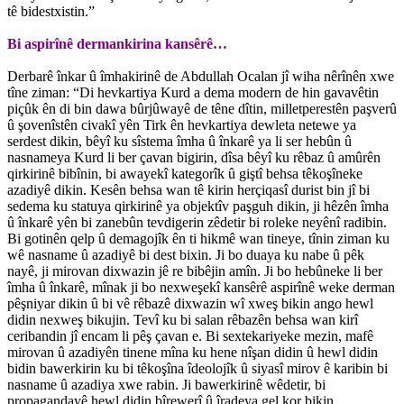
tê bidestxistin.”
Bi aspirînê dermankirina kansêrê…
Derbarê înkar û îmhakirinê de Abdullah Ocalan jî wiha nêrînên xwe
tîne ziman: “Di hevkartiya Kurd a dema modern de hin gavavêtin
piçûk ên di bin dawa bûrjûwayê de têne dîtin, milletperestên paşverû
û şovenîstên civakî yên Tirk ên hevkartiya dewleta netewe ya
serdest dikin, bêyî ku sîstema îmha û înkarê ya li ser hebûn û
nasnameya Kurd li ber çavan bigirin, dîsa bêyî ku rêbaz û amûrên
qirkirinê bibînin, bi awayekî kategorîk û giştî behsa têkoşîneke
azadiyê dikin. Kesên behsa wan tê kirin herçiqasî durist bin jî bi
sedema ku statuya qirkirinê ya objektîv paşguh dikin, ji hêzên îmha
û înkarê yên bi zanebûn tevdigerin zêdetir bi roleke neyênî radibin.
Bi gotinên qelp û demagojîk ên ti hikmê wan tineye, tînin ziman ku
wê nasname û azadiyê bi dest bixin. Ji bo duaya ku nabe û pêk
nayê, ji mirovan dixwazin jê re bibêjin amîn. Ji bo hebûneke li ber
îmha û înkarê, mînak ji bo nexweşekî kansêrê aspirînê weke derman
pêşniyar dikin û bi vê rêbazê dixwazin wî xweş bikin ango hewl
didin nexweş bikujin. Tevî ku bi salan rêbazên behsa wan kirî
ceribandin jî encam li pêş çavan e. Bi sextekariyeke mezin, mafê
mirovan û azadiyên tinene mîna ku hene nîşan didin û hewl didin
bidin bawerkirin ku bi têkoşîna îdeolojîk û siyasî mirov ê karibin bi
nasname û azadiya xwe rabin. Ji bawerkirinê wêdetir, bi
propagandayê hewl didin bîrewerî û îradeya gel kor bikin.