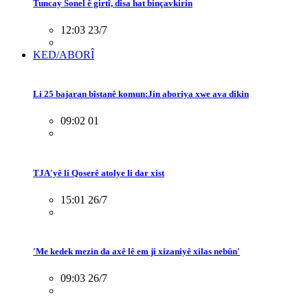
Tuncay Sonel ê girtî, dîsa hat binçavkirin
12:03 23/7
KED/ABORÎ
Li 25 bajaran bîstanê komun:Jin aboriya xwe ava dikin
09:02 01
TJA'yê li Qoserê atolye li dar xist
15:01 26/7
'Me kedek mezin da axê lê em ji xizaniyê xilas nebûn'
09:03 26/7