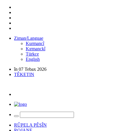
Ziman/Languae
Kurmancî
Kırmanckî
Türkçe
Englısh
în 07 Tebax 2026
TÊKETIN
RÛPELA PÊŞÎN
ROJANE