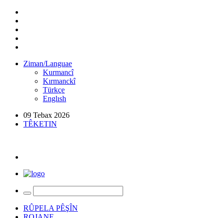
Ziman/Languae
Kurmancî
Kırmanckî
Türkçe
Englısh
09 Tebax 2026
TÊKETIN
RÛPELA PÊŞÎN
ROJANE