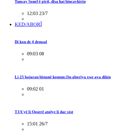
Tuncay Sonel ê girtî, dîsa hat binçavkirin
12:03 23/7
KED/ABORÎ
Di kon de 4 demsal
09:03 08
Li 25 bajaran bîstanê komun:Jin aboriya xwe ava dikin
09:02 01
TJA'yê li Qoserê atolye li dar xist
15:01 26/7