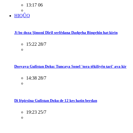
13:17 06
HIQÛQ
Ji bo doza Şîmonî Dîrîl serlêdana Dadgeha Bingehîn hat kirin
15:22 28/7
Dosyaya Gulîstan Doku: Tuncaya Sonel 'tora têkiliyên tarî' ava kir
14:38 28/7
Di lêpirsîna Gulîstan Doku de 12 kes hatin berdan
19:23 25/7