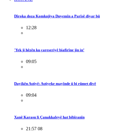
Dîroka doza Komkujiya Duyemîn a Parîsê diyar bû
12:28
'Yek ji hêzên ku çareseriyê biafirîne jin in’
09:05
Dayikên Aştiyê: Aştiyeke mayînde û bi rûmet divê
09:04
Xanê Karasu li Çanakkaleyê hat bibîranîn
21:57 08