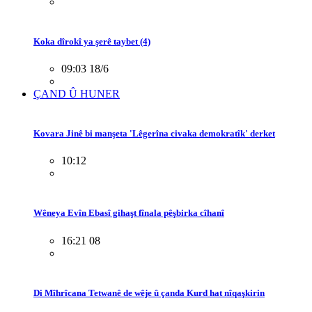
Koka dîrokî ya şerê taybet (4)
09:03 18/6
ÇAND Û HUNER
Kovara Jinê bi manşeta 'Lêgerîna civaka demokratîk' derket
10:12
Wêneya Evîn Ebasî gihaşt fînala pêşbirka cîhanî
16:21 08
Di Mîhrîcana Tetwanê de wêje û çanda Kurd hat nîqaşkirin