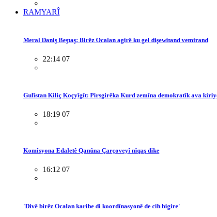
RAMYARÎ
Meral Daniş Beştaş: Birêz Ocalan agirê ku gel dişewitand vemirand
22:14 07
Gulîstan Kiliç Koçyîgît: Pirsgirêka Kurd zemîna demokratîk ava kiriy
18:19 07
Komîsyona Edaletê Qanûna Çarçoveyî nîqaş dike
16:12 07
'Divê birêz Ocalan karibe di koordînasyonê de cih bigire'