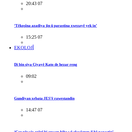
20:43 07
‘Têkoşîna azadiya jin û parastina xwezayê yek in’
15:25 07
EKOLOJÎ
Di bin siya Çiyayê Kato de hezar reng
09:02
Gundiyan xebata JES’ê rawestandin
14:47 07
‘Ger pêvajo erênî bi encam bibe wê ekosîstem jî bê parastin’