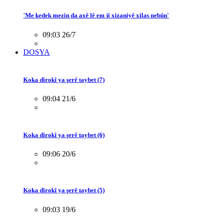
'Me kedek mezin da axê lê em ji xizaniyê xilas nebûn'
09:03 26/7
DOSYA
Koka dîrokî ya şerê taybet (7)
09:04 21/6
Koka dîrokî ya şerê taybet (6)
09:06 20/6
Koka dîrokî ya şerê taybet (5)
09:03 19/6