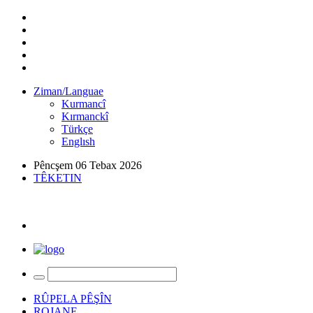
Ziman/Languae
Kurmancî
Kırmanckî
Türkçe
Englısh
Pêncşem 06 Tebax 2026
TÊKETIN
RÛPELA PÊŞÎN
ROJANE