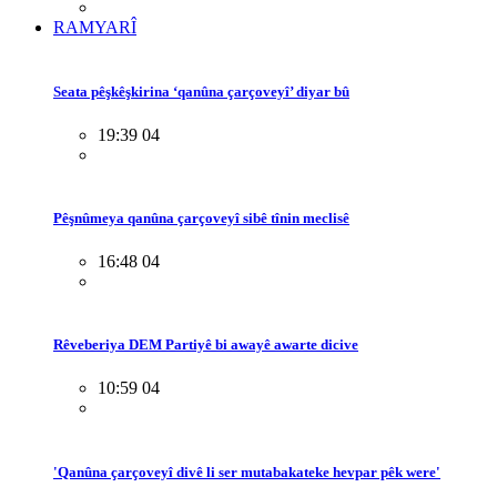
RAMYARÎ
Seata pêşkêşkirina ‘qanûna çarçoveyî’ diyar bû
19:39 04
Pêşnûmeya qanûna çarçoveyî sibê tînin meclisê
16:48 04
Rêveberiya DEM Partiyê bi awayê awarte dicive
10:59 04
'Qanûna çarçoveyî divê li ser mutabakateke hevpar pêk were'