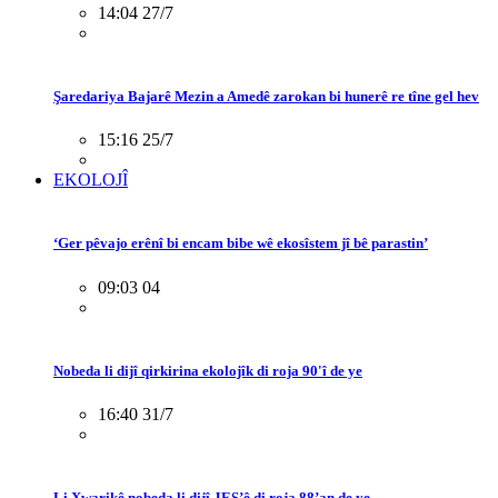
14:04 27/7
Şaredariya Bajarê Mezin a Amedê zarokan bi hunerê re tîne gel hev
15:16 25/7
EKOLOJÎ
‘Ger pêvajo erênî bi encam bibe wê ekosîstem jî bê parastin’
09:03 04
Nobeda li dijî qirkirina ekolojîk di roja 90'î de ye
16:40 31/7
Li Xwarikê nobeda li dijî JES’ê di roja 88’an de ye