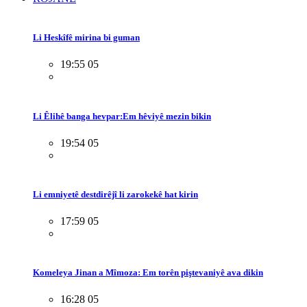
Li Heskîfê mirina bi guman
19:55 05
Li Êlihê banga hevpar:Em hêviyê mezin bikin
19:54 05
Li emniyetê destdirêjî li zarokekê hat kirin
17:59 05
Komeleya Jinan a Mîmoza: Em torên piştevaniyê ava dikin
16:28 05