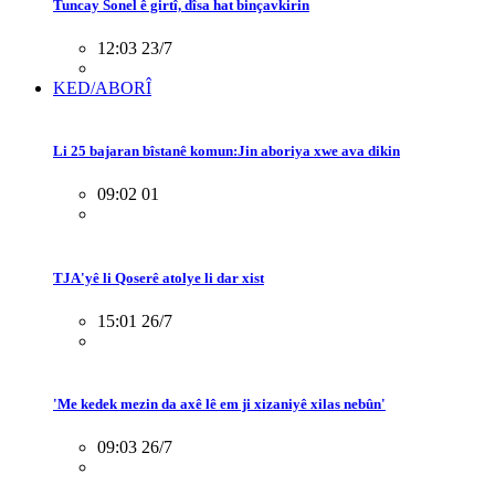
Tuncay Sonel ê girtî, dîsa hat binçavkirin
12:03 23/7
KED/ABORÎ
Li 25 bajaran bîstanê komun:Jin aboriya xwe ava dikin
09:02 01
TJA'yê li Qoserê atolye li dar xist
15:01 26/7
'Me kedek mezin da axê lê em ji xizaniyê xilas nebûn'
09:03 26/7