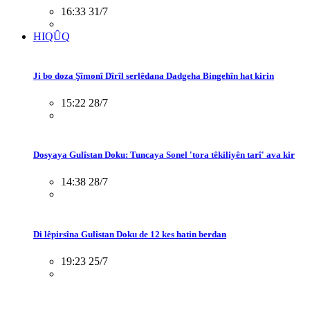
16:33 31/7
HIQÛQ
Ji bo doza Şîmonî Dîrîl serlêdana Dadgeha Bingehîn hat kirin
15:22 28/7
Dosyaya Gulîstan Doku: Tuncaya Sonel 'tora têkiliyên tarî' ava kir
14:38 28/7
Di lêpirsîna Gulîstan Doku de 12 kes hatin berdan
19:23 25/7