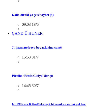
Koka dîrokî ya şerê taybet (4)
09:03 18/6
ÇAND Û HUNER
Ji jinan atolyeya boyaxkirina camê
15:53 31/7
Pirtûka ‘Pênûs Giriya’ der çû
14:45 30/7
GEROKma li Kadîfekaleyê bi zarokan re hat gel hev