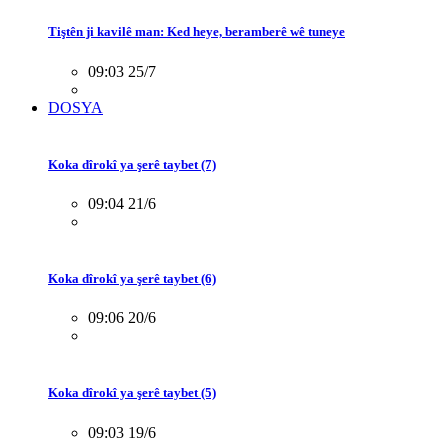
Tiştên ji kavilê man: Ked heye, beramberê wê tuneye
09:03 25/7
DOSYA
Koka dîrokî ya şerê taybet (7)
09:04 21/6
Koka dîrokî ya şerê taybet (6)
09:06 20/6
Koka dîrokî ya şerê taybet (5)
09:03 19/6