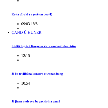
Koka dîrokî ya şerê taybet (4)
09:03 18/6
ÇAND Û HUNER
Li dijî hişbirê Kargeha Zarokan hat lidarxisitn
12:15
Ji bo tevlibûna konsera ciwanan bang
10:54
Ji jinan atolyeya boyaxkirina camê