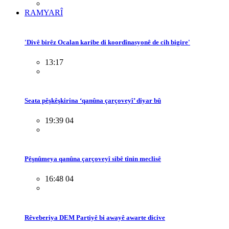
RAMYARÎ
'Divê birêz Ocalan karibe di koordînasyonê de cih bigire'
13:17
Seata pêşkêşkirina ‘qanûna çarçoveyî’ diyar bû
19:39 04
Pêşnûmeya qanûna çarçoveyî sibê tînin meclisê
16:48 04
Rêveberiya DEM Partiyê bi awayê awarte dicive