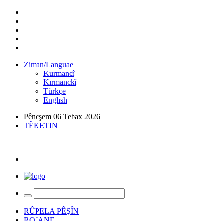
Ziman/Languae
Kurmancî
Kırmanckî
Türkçe
Englısh
Pêncşem 06 Tebax 2026
TÊKETIN
RÛPELA PÊŞÎN
ROJANE