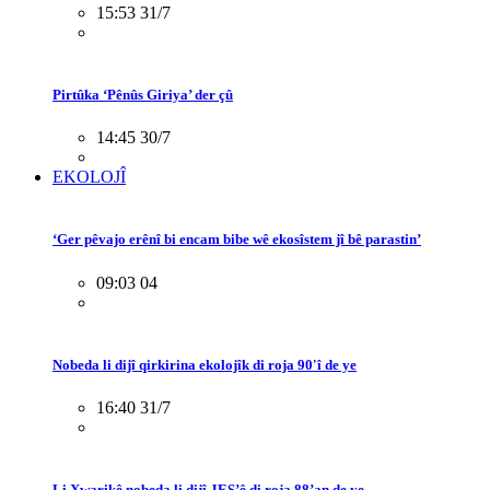
15:53 31/7
Pirtûka ‘Pênûs Giriya’ der çû
14:45 30/7
EKOLOJÎ
‘Ger pêvajo erênî bi encam bibe wê ekosîstem jî bê parastin’
09:03 04
Nobeda li dijî qirkirina ekolojîk di roja 90'î de ye
16:40 31/7
Li Xwarikê nobeda li dijî JES’ê di roja 88’an de ye