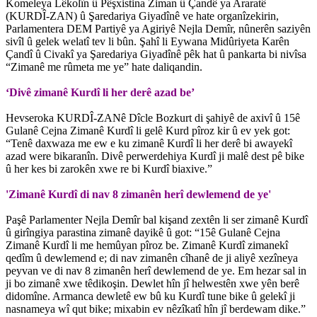
Komeleya Lêkolîn û Pêşxistina Ziman û Çandê ya Araratê
(KURDÎ-ZAN) û Şaredariya Giyadînê ve hate organîzekirin,
Parlamentera DEM Partiyê ya Agiriyê Nejla Demîr, nûnerên saziyên
sivîl û gelek welatî tev li bûn. Şahî li Eywana Midûriyeta Karên
Çandî û Civakî ya Şaredariya Giyadînê pêk hat û pankarta bi nivîsa
“Zimanê me rûmeta me ye” hate daliqandin.
‘Divê zimanê Kurdî li her derê azad be’
Hevseroka KURDÎ-ZANê Dîcle Bozkurt di şahiyê de axivî û 15ê
Gulanê Cejna Zimanê Kurdî li gelê Kurd pîroz kir û ev yek got:
“Tenê daxwaza me ew e ku zimanê Kurdî li her derê bi awayekî
azad were bikaranîn. Divê perwerdehiya Kurdî ji malê dest pê bike
û her kes bi zarokên xwe re bi Kurdî biaxive.”
'Zimanê Kurdî di nav 8 zimanên herî dewlemend de ye'
Paşê Parlamenter Nejla Demîr bal kişand zextên li ser zimanê Kurdî
û girîngiya parastina zimanê dayikê û got: “15ê Gulanê Cejna
Zimanê Kurdî li me hemûyan pîroz be. Zimanê Kurdî zimanekî
qedîm û dewlemend e; di nav zimanên cîhanê de ji aliyê xezîneya
peyvan ve di nav 8 zimanên herî dewlemend de ye. Em hezar sal in
ji bo zimanê xwe têdikoşin. Dewlet hîn jî helwestên xwe yên berê
didomîne. Armanca dewletê ew bû ku Kurdî tune bike û gelekî ji
nasnameya wî qut bike; mixabin ev nêzîkatî hîn jî berdewam dike.”