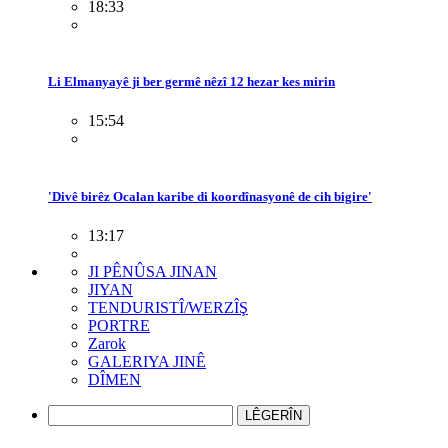
18:33
Li Elmanyayê ji ber germê nêzî 12 hezar kes mirin
15:54
'Divê birêz Ocalan karibe di koordînasyonê de cih bigire'
13:17
JI PÊNÛSA JINAN
JIYAN
TENDURISTÎ/WERZÎŞ
PORTRE
Zarok
GALERIYA JINÊ
DÎMEN
LÊGERÎN