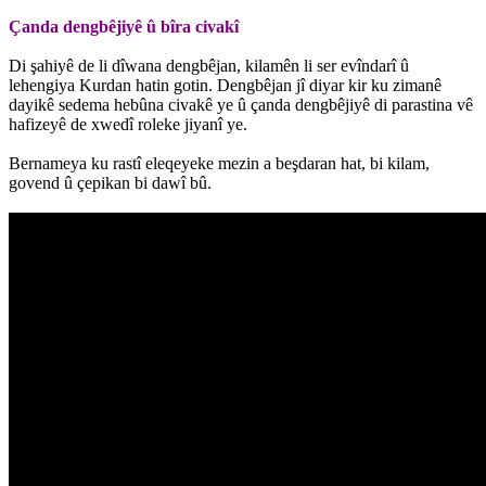
Çanda dengbêjiyê û bîra civakî
Di şahiyê de li dîwana dengbêjan, kilamên li ser evîndarî û
lehengiya Kurdan hatin gotin. Dengbêjan jî diyar kir ku zimanê
dayikê sedema hebûna civakê ye û çanda dengbêjiyê di parastina vê
hafizeyê de xwedî roleke jiyanî ye.
Bernameya ku rastî eleqeyeke mezin a beşdaran hat, bi kilam,
govend û çepikan bi dawî bû.