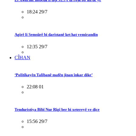
18:24 29/7
Agirê li Semsûrê bi daristanê ket hat vemirandin
12:35 29/7
CÎHAN
‘Polîtîkayên Talîbanê mafên jinan înkar dike’
22:08 01
Tenduristiya Bîbî Nur Rîgî ber bi xetereyê ve diçe
15:56 29/7