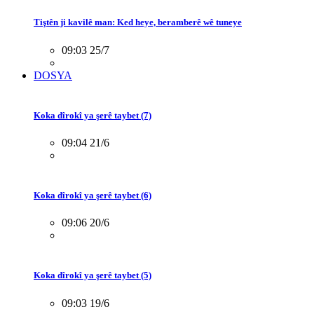
Tiştên ji kavilê man: Ked heye, beramberê wê tuneye
09:03 25/7
DOSYA
Koka dîrokî ya şerê taybet (7)
09:04 21/6
Koka dîrokî ya şerê taybet (6)
09:06 20/6
Koka dîrokî ya şerê taybet (5)
09:03 19/6