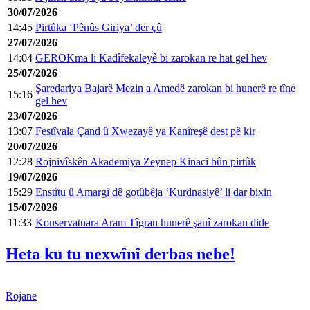
30/07/2026
14:45
Pirtûka ‘Pênûs Giriya’ der çû
27/07/2026
14:04
GEROKma li Kadîfekaleyê bi zarokan re hat gel hev
25/07/2026
Şaredariya Bajarê Mezin a Amedê zarokan bi hunerê re tîne
15:16
gel hev
23/07/2026
13:07
Festîvala Çand û Xwezayê ya Kanîreşê dest pê kir
20/07/2026
12:28
Rojnivîskên Akademiya Zeynep Kinaci bûn pirtûk
19/07/2026
15:29
Enstîtu û Amargî dê gotûbêja ‘Kurdnasiyê’ li dar bixin
15/07/2026
11:33
Konservatuara Aram Tîgran hunerê şanî zarokan dide
Heta ku tu nexwînî derbas nebe!
Rojane