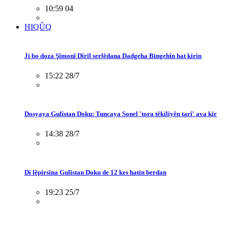
10:59 04
HIQÛQ
Ji bo doza Şîmonî Dîrîl serlêdana Dadgeha Bingehîn hat kirin
15:22 28/7
Dosyaya Gulîstan Doku: Tuncaya Sonel 'tora têkiliyên tarî' ava kir
14:38 28/7
Di lêpirsîna Gulîstan Doku de 12 kes hatin berdan
19:23 25/7