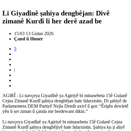
Li Giyadînê şahiya dengbêjan: Divê
zimanê Kurdî li her derê azad be
15:03 13 Gulan 2026
Çand û Huner
5
|
AGIRÎ - Li navçeya Giyadînê ya Agiriyê bi minasebeta 15ê Gulanê
Cejna Zimanê Kurdî şahiya dengbêjan hate lidarxistin. Di şahiyê de
Parlamentera DEM Partiyê Nejla Demîr axivî û got: “Êrişên dewletê
yên li ser ziman û çanda me berdewam dikin.”
Li navçeya Giyadînê ya Agiriyê bi minasebeta 15ê Gulanê Cejna
Zimanê Kurdî şahiya dengbêjiyê hate lidarxistin. Şahiya ku ji aliyê