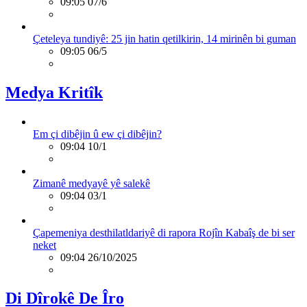
09:05 07/6
Çeteleya tundiyê: 25 jin hatin qetilkirin, 14 mirinên bi guman
09:05 06/5
Medya Kritîk
Em çi dibêjin û ew çi dibêjin?
09:04 10/1
Zimanê medyayê yê salekê
09:04 03/1
Çapemeniya desthilatldariyê di rapora Rojîn Kabaîş de bi ser
neket
09:04 26/10/2025
Di Dîrokê De Îro