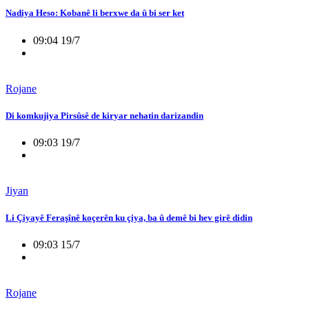
Nadiya Heso: Kobanê li berxwe da û bi ser ket
09:04 19/7
Rojane
Di komkujiya Pirsûsê de kiryar nehatin darizandin
09:03 19/7
Jiyan
Li Çiyayê Feraşînê koçerên ku çiya, ba û demê bi hev girê didin
09:03 15/7
Rojane