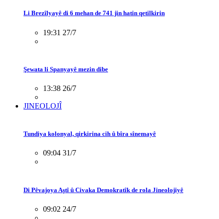
Li Brezîlyayê di 6 mehan de 741 jin hatin qetilkirin
19:31 27/7
Şewata li Spanyayê mezin dibe
13:38 26/7
JINEOLOJÎ
Tundiya kolonyal, qirkirina cih û bîra sînemayê
09:04 31/7
Di Pêvajoya Aştî û Civaka Demokratîk de rola Jineolojiyê
09:02 24/7