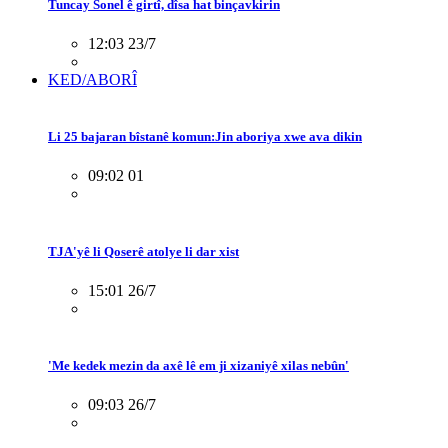
Tuncay Sonel ê girtî, dîsa hat binçavkirin
12:03 23/7
KED/ABORÎ
Li 25 bajaran bîstanê komun:Jin aboriya xwe ava dikin
09:02 01
TJA'yê li Qoserê atolye li dar xist
15:01 26/7
'Me kedek mezin da axê lê em ji xizaniyê xilas nebûn'
09:03 26/7