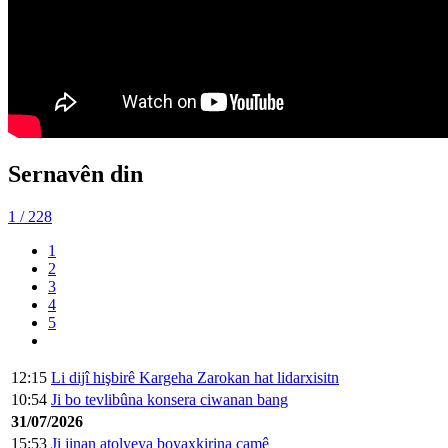
Sernavên din
1
/ 228
1
2
3
4
5
12:15
Li dijî hişbirê Kargeha Zarokan hat lidarxisitn
10:54
Ji bo tevlibûna konsera ciwanan bang
31/07/2026
15:53
Ji jinan atolyeya boyaxkirina camê