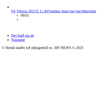
6'ê Tebaxa 2021'ê: Li dijî kuştina jinan meş hat lidarxistin
09:01
Der barê me de
Nasname
© Hemû mafên wê mîsogerkirî ye. JIN NEWS © 2025