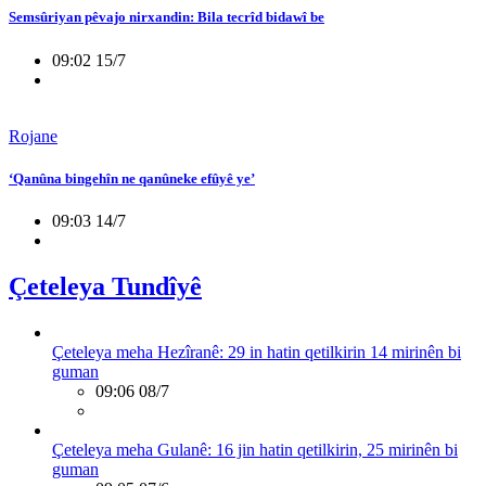
Semsûriyan pêvajo nirxandin: Bila tecrîd bidawî be
09:02 15/7
Rojane
‘Qanûna bingehîn ne qanûneke efûyê ye’
09:03 14/7
Çeteleya Tundîyê
Çeteleya meha Hezîranê: 29 in hatin qetilkirin 14 mirinên bi
guman
09:06 08/7
Çeteleya meha Gulanê: 16 jin hatin qetilkirin, 25 mirinên bi
guman