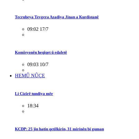
Tecrubeya Tevgera Azadiya Jinan a Kurdistanê
09:02 17/7
Komîsyonên heqîqet û edaletê
09:03 10/7
HEMÛ NÛÇE
Li Cizîrê tundiya mêr
18:34
KCDP: 25 jin hatin qetilkirin, 31 mirinên bi guman