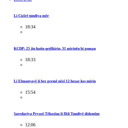
Li Cizîrê tundiya mêr
18:34
KCDP: 25 jin hatin qetilkirin, 31 mirinên bi guman
18:33
Li Elmanyayê ji ber germê nêzî 12 hezar kes mirin
15:54
Şaredariya Peyasê Têkoşîna li Dijî Tundiyê didomîne
12:06