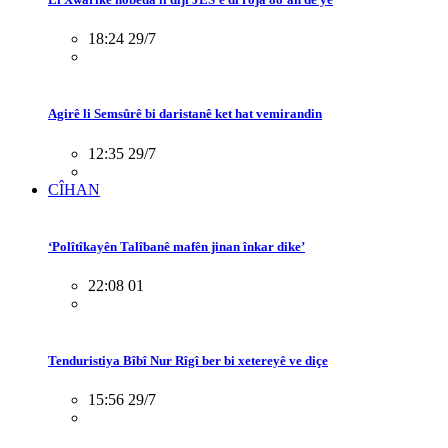
18:24 29/7
Agirê li Semsûrê bi daristanê ket hat vemirandin
12:35 29/7
CÎHAN
‘Polîtîkayên Talîbanê mafên jinan înkar dike’
22:08 01
Tenduristiya Bîbî Nur Rîgî ber bi xetereyê ve diçe
15:56 29/7