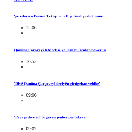
Şaredariya Peyasê Têkoşîna li Dijî Tundiyê didomîne
12:06
Qanûna Çaroveyî li Meclisê ye: Em bi Ocalan bawer in
10:52
'Divê Qanûna Çarçoveyî deriyên girtîgehan vebike'
09:06
‘Pêvajo divê êdî bi gavên şênber pêş bikeve’
09:05