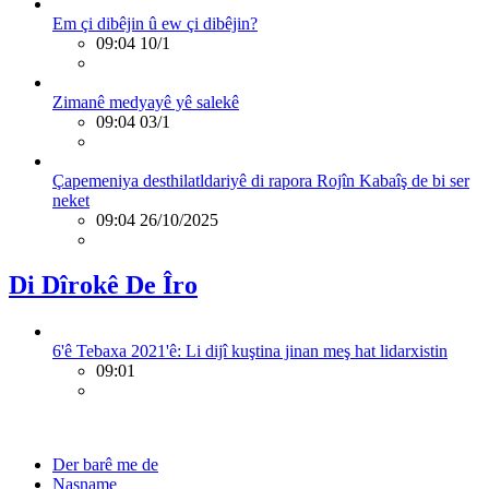
Em çi dibêjin û ew çi dibêjin?
09:04 10/1
Zimanê medyayê yê salekê
09:04 03/1
Çapemeniya desthilatldariyê di rapora Rojîn Kabaîş de bi ser
neket
09:04 26/10/2025
Di Dîrokê De Îro
6'ê Tebaxa 2021'ê: Li dijî kuştina jinan meş hat lidarxistin
09:01
Der barê me de
Nasname