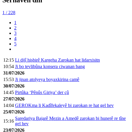
Sernavên din
1
/ 228
1
2
3
4
5
12:15
Li dijî hişbirê Kargeha Zarokan hat lidarxisitn
10:54
Ji bo tevlibûna konsera ciwanan bang
31/07/2026
15:53
Ji jinan atolyeya boyaxkirina camê
30/07/2026
14:45
Pirtûka ‘Pênûs Giriya’ der çû
27/07/2026
14:04
GEROKma li Kadîfekaleyê bi zarokan re hat gel hev
25/07/2026
Şaredariya Bajarê Mezin a Amedê zarokan bi hunerê re tîne
15:16
gel hev
23/07/2026