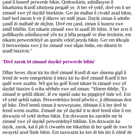
çand û hunerê perwerde bikin. Qedexekirin, asîmîlasyon û
înkarkirina Kurdî zihniyeta pergalê ye. Ji ber vê yekê, divê em li ser
zimanê xwe yê dayikê bisekinin. Ger jin malbat û civakê azad bikin,
barê herî mezin li vir jî dikeve ser milê jinan. Dayik ziman û adetên
çandî di malbatê de diçînin. Divê em çand, ziman û hunera xwe
zindî bihêlin. Em nikarin zimanê xwe bi azadî fêr bibin. Ji ber zext û
polîtîkayên asîmîlasyonê yên ku ji hêla pergalê ve têne ferzkirin, em
nikarin perwerdehiyê an qursên vekirî peyda bikin. Ger em têkoşîn
û berxwedana xwe ji bo zimanê xwe nîşan bidin, em dikarin bi
azadî biaxivin."
'Divê zarok bi zimanê dayikê perwerde bibin'
Dîlan Sever, diyar kir ku divê zimanê Kurdî di nav sîstema giştî û
fermî de were entegrekirin û tekez kir ku divê zimanê Kurdî li her
qadê were axaftin. Wê got ku gelê Kurd nikare bi zimanê xwe yê
dayikê biaxive û wiha nêrînên xwe anî ziman: "Sîstem dibêje, 'Ez
zimanê te qebûl dikim', lê ew tiştekî nake ku piştgiriyê bide wê. Em
vê yekê qebûl nakin. Perwerdehiya fermî pêwîst e, ji dibistanan dest
pê bike. Divê hemû ziman li nexweşxane, dibistan û li her derê bi
fermî werin axaftin. Zimanê me yê dayikê li tu derê fermî nîne û em
dixwazin vê yekê derbas bikin. Em dixwazin ku zarokên me bi
zimanê xwe yê dayikê perwerdehiyê bibînin. Em dixwazin ku
dayik, zarok, kal û pîr û ciwanên me bikaribin di her qadê de xwe bi
awayekî azad îfade bikin. Em naxwazin ku kes di bin tirs û zilmê de