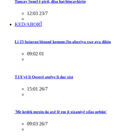
Tuncay Sonel ê girtî, dîsa hat binçavkirin
12:03 23/7
KED/ABORÎ
Li 25 bajaran bîstanê komun:Jin aboriya xwe ava dikin
09:02 01
TJA'yê li Qoserê atolye li dar xist
15:01 26/7
'Me kedek mezin da axê lê em ji xizaniyê xilas nebûn'
09:03 26/7