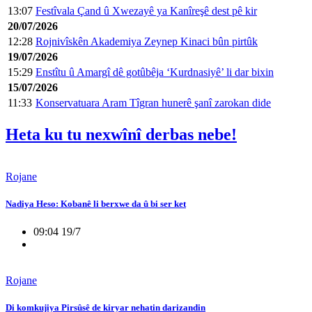
13:07
Festîvala Çand û Xwezayê ya Kanîreşê dest pê kir
20/07/2026
12:28
Rojnivîskên Akademiya Zeynep Kinaci bûn pirtûk
19/07/2026
15:29
Enstîtu û Amargî dê gotûbêja ‘Kurdnasiyê’ li dar bixin
15/07/2026
11:33
Konservatuara Aram Tîgran hunerê şanî zarokan dide
Heta ku tu nexwînî derbas nebe!
Rojane
Nadiya Heso: Kobanê li berxwe da û bi ser ket
09:04 19/7
Rojane
Di komkujiya Pirsûsê de kiryar nehatin darizandin