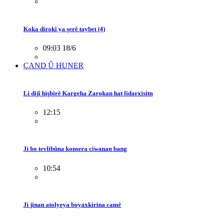
Koka dîrokî ya şerê taybet (4)
09:03 18/6
ÇAND Û HUNER
Li dijî hişbirê Kargeha Zarokan hat lidarxisitn
12:15
Ji bo tevlibûna konsera ciwanan bang
10:54
Ji jinan atolyeya boyaxkirina camê