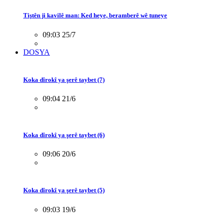
Tiştên ji kavilê man: Ked heye, beramberê wê tuneye
09:03 25/7
DOSYA
Koka dîrokî ya şerê taybet (7)
09:04 21/6
Koka dîrokî ya şerê taybet (6)
09:06 20/6
Koka dîrokî ya şerê taybet (5)
09:03 19/6