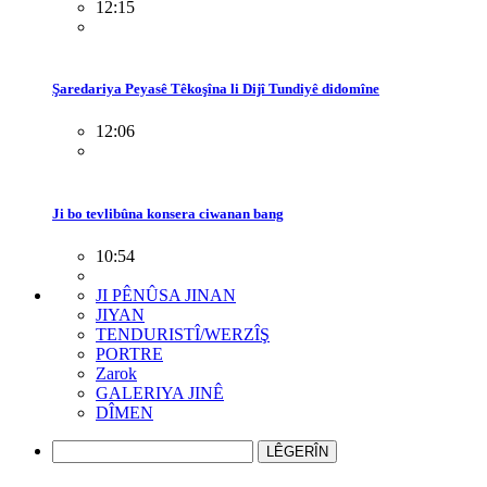
12:15
Şaredariya Peyasê Têkoşîna li Dijî Tundiyê didomîne
12:06
Ji bo tevlibûna konsera ciwanan bang
10:54
JI PÊNÛSA JINAN
JIYAN
TENDURISTÎ/WERZÎŞ
PORTRE
Zarok
GALERIYA JINÊ
DÎMEN
LÊGERÎN