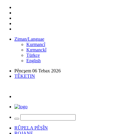
Ziman/Languae
Kurmancî
Kırmanckî
Türkçe
Englısh
Pêncşem 06 Tebax 2026
TÊKETIN
RÛPELA PÊŞÎN
ROJANE