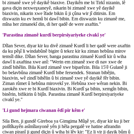
bi zimanê xwe yê dayikê biaxive. Dayikên me bi Tirkî nizanin, lê
gava diçin nexweşxaneyê, nikarin bi zimanê xwe yê dayikê
biaxivin, nikarin xwe îfade bikin û ji çûna wir jî ditirsin. Em
dixwazin ku ev hemû bi dawî bibin. Em dixwazin ku zimanê me,
mîna her zimanekî din, di her qadê de were axaftin."
'Parastina zimanê kurdî berpirsiyariyeke civakî ye'
Dîlan Sever, diyar kir ku divê zimanê Kurdî li her qadê were axaftin
da ku pêşî li windabûnê bigire û tekez kir ku ziman hebûna mirov
temsîl dike. Dîlan Sever, banga parastina zimanê Kurdî kir û wiha
dawî li axaftina xwe anî: "Werin em zimanê xwe di nav xwe de
zindî bihêlin. Bila Kurd zimanê xwe biparêzin. Bila 15'ê Gulanê ji
bo belavbûna zimanê Kurdî bibe fersendek. Stranan bibêjin,
biaxivin, wê zindî bihêlin û bi zimanê xwe yê dayikê fêr bibin.
Ziman rûmet û hebûna mirovekî ye. Hebûna xwe wêran nekin. Bi
zarokên xwe re bi Kurdî biaxivin. Bi Kurdî şa bibin, xemgîn bibin,
binêrin, bifikirin û bijîn. Parastina zimanê Kurdî berpirsiyariyeke
civakî ye."
'Li gund hejmara ciwanan êdî pir kêm e'
Sila Ben, ji gundê Gireboa ya Gimgima Mûşê ye, diyar kir ku ji ber
polîtîkayên asîmîlasyonê yên ji hêla pergalê ve hatine afirandin
ciwan piranî ji gund diçin û wiha bi lêv kir: "Ez li vir ji dayik bûm û