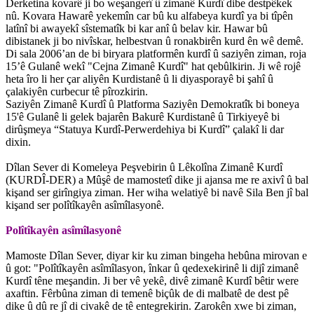
Derketina kovarê ji bo weşangerî û zimanê Kurdî dibe destpêkek
nû. Kovara Hawarê yekemîn car bû ku alfabeya kurdî ya bi tîpên
latînî bi awayekî sîstematîk bi kar anî û belav kir. Hawar bû
dibistanek ji bo nivîskar, helbestvan û ronakbirên kurd ên wê demê.
Di sala 2006’an de bi biryara platformên kurdî û saziyên ziman, roja
15’ê Gulanê wekî "Cejna Zimanê Kurdî" hat qebûlkirin. Ji wê rojê
heta îro li her çar aliyên Kurdistanê û li diyasporayê bi şahî û
çalakiyên curbecur tê pîrozkirin.
Saziyên Zimanê Kurdî û Platforma Saziyên Demokratîk bi boneya
15'ê Gulanê li gelek bajarên Bakurê Kurdistanê û Tirkiyeyê bi
dirûşmeya “Statuya Kurdî-Perwerdehiya bi Kurdî” çalakî li dar
dixin.
Dîlan Sever di Komeleya Peşvebirin û Lêkolîna Zimanê Kurdî
(KURDÎ-DER) a Mûşê de mamostetî dike ji ajansa me re axivî û bal
kişand ser girîngiya ziman. Her wiha welatiyê bi navê Sila Ben jî bal
kişand ser polîtîkayên asîmîlasyonê.
Polîtîkayên asîmîlasyonê
Mamoste Dîlan Sever, diyar kir ku ziman bingeha hebûna mirovan e
û got: "Polîtîkayên asîmîlasyon, înkar û qedexekirinê li dijî zimanê
Kurdî têne meşandin. Ji ber vê yekê, divê zimanê Kurdî bêtir were
axaftin. Fêrbûna ziman di temenê biçûk de di malbatê de dest pê
dike û dû re jî di civakê de tê entegrekirin. Zarokên xwe bi ziman,