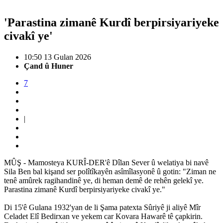
'Parastina zimanê Kurdî berpirsiyariyeke
civakî ye'
10:50 13 Gulan 2026
Çand û Huner
7
|
MÛŞ - Mamosteya KURÎ-DER'ê Dîlan Sever û welatiya bi navê
Sila Ben bal kişand ser polîtîkayên asîmîlasyonê û gotin: "Ziman ne
tenê amûrek ragihandinê ye, di heman demê de rehên gelekî ye.
Parastina zimanê Kurdî berpirsiyariyeke civakî ye."
Di 15'ê Gulana 1932'yan de li Şama patexta Sûriyê ji aliyê Mîr
Celadet Elî Bedirxan ve yekem car Kovara Hawarê tê çapkirin.