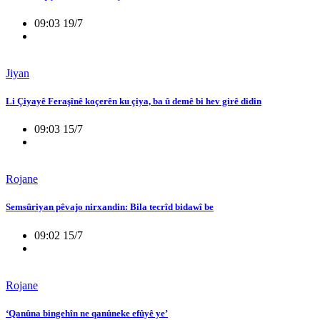
09:03 19/7
Jiyan
Li Çiyayê Feraşînê koçerên ku çiya, ba û demê bi hev girê didin
09:03 15/7
Rojane
Semsûriyan pêvajo nirxandin: Bila tecrîd bidawî be
09:02 15/7
Rojane
‘Qanûna bingehîn ne qanûneke efûyê ye’