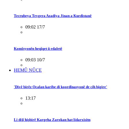
Tecrubeya Tevgera Azadiya Jinan a Kurdistanê
09:02 17/7
Komîsyonên heqîqet û edaletê
09:03 10/7
HEMÛ NÛÇE
'Divê birêz Ocalan karibe di koordînasyonê de cih bigire'
13:17
Li dijî hişbirê Kargeha Zarokan hat lidarxisitn