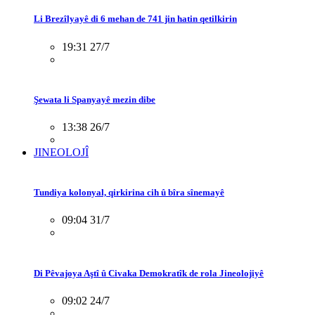
Li Brezîlyayê di 6 mehan de 741 jin hatin qetilkirin
19:31 27/7
Şewata li Spanyayê mezin dibe
13:38 26/7
JINEOLOJÎ
Tundiya kolonyal, qirkirina cih û bîra sînemayê
09:04 31/7
Di Pêvajoya Aştî û Civaka Demokratîk de rola Jineolojiyê
09:02 24/7