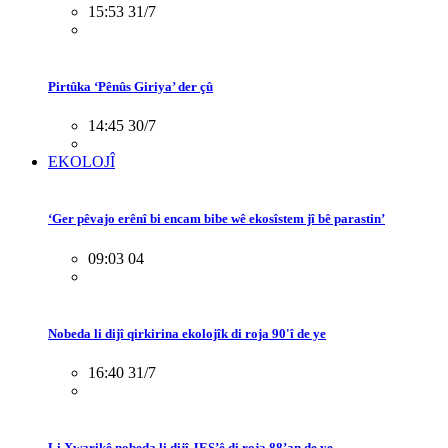
15:53 31/7
Pirtûka ‘Pênûs Giriya’ der çû
14:45 30/7
EKOLOJÎ
‘Ger pêvajo erênî bi encam bibe wê ekosîstem jî bê parastin’
09:03 04
Nobeda li dijî qirkirina ekolojîk di roja 90'î de ye
16:40 31/7
Li Xwarikê nobeda li dijî JES’ê di roja 88’an de ye