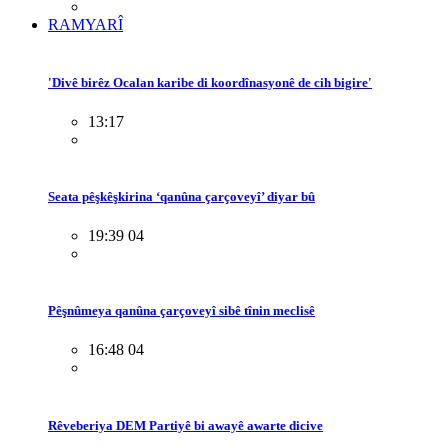
RAMYARÎ
'Divê birêz Ocalan karibe di koordînasyonê de cih bigire'
13:17
Seata pêşkêşkirina ‘qanûna çarçoveyî’ diyar bû
19:39 04
Pêşnûmeya qanûna çarçoveyî sibê tînin meclisê
16:48 04
Rêveberiya DEM Partiyê bi awayê awarte dicive