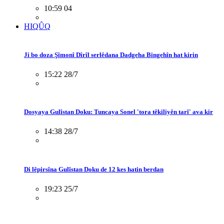
10:59 04
HIQÛQ
Ji bo doza Şîmonî Dîrîl serlêdana Dadgeha Bingehîn hat kirin
15:22 28/7
Dosyaya Gulîstan Doku: Tuncaya Sonel 'tora têkiliyên tarî' ava kir
14:38 28/7
Di lêpirsîna Gulîstan Doku de 12 kes hatin berdan
19:23 25/7