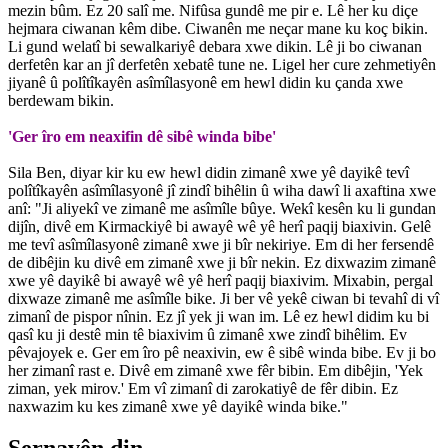
mezin bûm. Ez 20 salî me. Nifûsa gundê me pir e. Lê her ku diçe
hejmara ciwanan kêm dibe. Ciwanên me neçar mane ku koç bikin.
Li gund welatî bi sewalkariyê debara xwe dikin. Lê ji bo ciwanan
derfetên kar an jî derfetên xebatê tune ne. Ligel her cure zehmetiyên
jiyanê û polîtîkayên asîmîlasyonê em hewl didin ku çanda xwe
berdewam bikin.
'Ger îro em neaxifin dê sibê winda bibe'
Sila Ben, diyar kir ku ew hewl didin zimanê xwe yê dayikê tevî
polîtîkayên asîmîlasyonê jî zindî bihêlin û wiha dawî li axaftina xwe
anî: "Ji aliyekî ve zimanê me asîmîle bûye. Wekî kesên ku li gundan
dijîn, divê em Kirmackiyê bi awayê wê yê herî paqij biaxivin. Gelê
me tevî asîmîlasyonê zimanê xwe ji bîr nekiriye. Em di her fersendê
de dibêjin ku divê em zimanê xwe ji bîr nekin. Ez dixwazim zimanê
xwe yê dayikê bi awayê wê yê herî paqij biaxivim. Mixabin, pergal
dixwaze zimanê me asîmîle bike. Ji ber vê yekê ciwan bi tevahî di vî
zimanî de pispor nînin. Ez jî yek ji wan im. Lê ez hewl didim ku bi
qasî ku ji destê min tê biaxivim û zimanê xwe zindî bihêlim. Ev
pêvajoyek e. Ger em îro pê neaxivin, ew ê sibê winda bibe. Ev ji bo
her zimanî rast e. Divê em zimanê xwe fêr bibin. Em dibêjin, 'Yek
ziman, yek mirov.' Em vî zimanî di zarokatiyê de fêr dibin. Ez
naxwazim ku kes zimanê xwe yê dayikê winda bike."