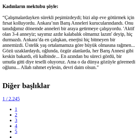
Kadınların mektubu şöyle:
“Çalışmalardayken sürekli peşimizdeydi; bizi alıp eve götürmek için
fırsat kolluyordu. Ankara’nın Barış Anneleri kurucularındandı. Onu
tanıdığımız dönemde anneleri bir araya getirmeye çalışıyordu. 'Aktif
olan 3-4 anneyiz; sayımız azdır kalabalık olmamız lazım' deyip, hiç
durmazdı. Ankara’da en çalışkan, enerjisi hiç bitmeyen bir
annemizdi. Üstelik yaş ortalamamıza göre büyük olmasına rağmen...
Gözü uzaklardaydı, oğlunda, özgür alanlarda, her Barış Annesi gibi
keskin bakardı, eli kalbinde... En azından bu süreci gördü, bir
umutla gitti diye teselli oluyoruz. Ama o da dünya gözüyle göremedi
oğlunu... Allah rahmet eylesin, devri daim olsun."
Diğer başlıklar
1
/ 2.245
1
2
3
4
5