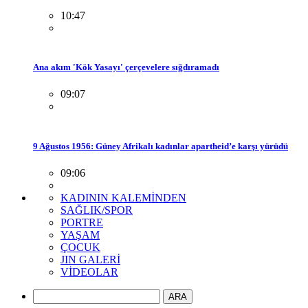
10:47
Ana akım 'Kök Yasayı' çerçevelere sığdıramadı
09:07
9 Ağustos 1956: Güney Afrikalı kadınlar apartheid’e karşı yürüdü
09:06
KADININ KALEMİNDEN
SAĞLIK/SPOR
PORTRE
YAŞAM
ÇOCUK
JIN GALERİ
VİDEOLAR
ARA