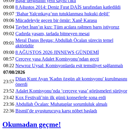
09:09
Bajar dergisinin yeni sayısı çıktı
09:08
8 Ağustos 2014: Deniz Fırat DAİŞ tarafından katledildi
09:07
‘Bahar Yalçınkaya’nın tutuklanması hukuki değil’
09:06
Mücadeleyle geçen bir ömür: Xanê Karasu
09:04
Taybet İnan’ın kızı: Tüm acılara rağmen barış istiyoruz
09:02
Çadırda yaşam, tarlada bitmeyen mesai
Meral Danış Beştaş: Abdullah Öcalan sürecin temel
09:01
aktörüdür
09:00
8 AĞUSTOS 2026 JINNEWS GÜNDEMİ
08:57
Çerçeve yasa Adalet Komisyonu’ndan geçti
08:22
Newroz Uysal: Komisyonlarda eşit temsiliyet sağlanmalı
07/08/2026
Dilan Kunt Ayan 'Kadın özgün alt komisyonu' kurulmasını
23:57
önerdi
23:52
Adalet Komisyonu’nda ‘çerçeve yasa’ görüşmeleri sürüyor
23:42
Kox Festivali’nin ilk günü konserlerle sona erdi
23:36
Abdullah Öcalan: Muhataplar sorumluluk almalı
22:36
Bismil’de uyuşturucuya karşı nöbet başladı
Okumadan geçme!