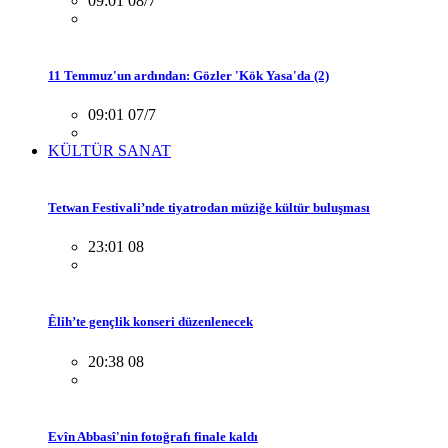
09:01 08/7
11 Temmuz'un ardından: Gözler 'Kök Yasa'da (2)
09:01 07/7
KÜLTÜR SANAT
Tetwan Festivali’nde tiyatrodan müziğe kültür buluşması
23:01 08
Êlih’te gençlik konseri düzenlenecek
20:38 08
Evîn Abbasî'nin fotoğrafı finale kaldı