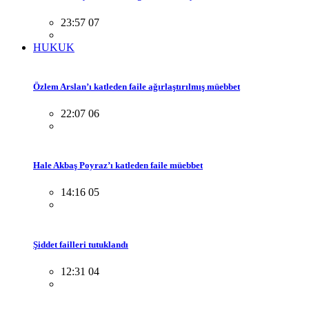
23:57 07
HUKUK
Özlem Arslan’ı katleden faile ağırlaştırılmış müebbet
22:07 06
Hale Akbaş Poyraz’ı katleden faile müebbet
14:16 05
Şiddet failleri tutuklandı
12:31 04