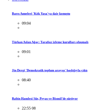
Barış Anneleri 'Kök Yasa'ya dair konuştu
09:04
Türkan Aslan Ağaç: Tarafsız izleme kurulları oluşmalı
09:01
Jin Dergi 'Demokratik toplum arayışı' başlığıyla çıktı
08:40
Rabin Hamlesi Sûr, Peyas ve Bismil’de sürüyor
22:55 08