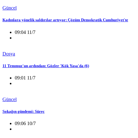
Güncel
Kadınlara yönelik saldırılar artıyor: Çözüm Demokratik Cumhuriyet'te
09:04 11/7
Dosya
11 Temmuz'un ardından: Gözler 'Kök Yasa'da (6)
09:01 11/7
Güncel
Sokağın gündemi: Süreç
09:06 10/7