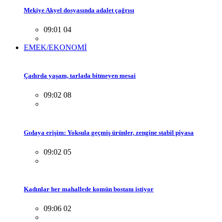
Mekiye Akyel dosyasında adalet çağrısı
09:01 04
EMEK/EKONOMİ
Çadırda yaşam, tarlada bitmeyen mesai
09:02 08
Gıdaya erişim: Yoksula geçmiş ürünler, zengine stabil piyasa
09:02 05
Kadınlar her mahallede komün bostanı istiyor
09:06 02