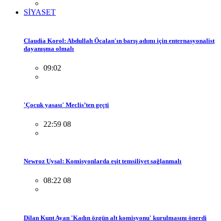
SİYASET
Claudia Korol: Abdullah Öcalan'ın barış adımı için enternasyonalist
dayanışma olmalı
09:02
'Çocuk yasası' Meclis’ten geçti
22:59 08
Newroz Uysal: Komisyonlarda eşit temsiliyet sağlanmalı
08:22 08
Dilan Kunt Ayan 'Kadın özgün alt komisyonu' kurulmasını önerdi