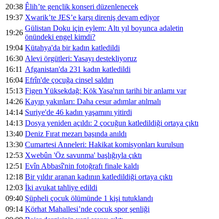
20:38
Êlih’te gençlik konseri düzenlenecek
19:37
Xwarik’te JES’e karşı direniş devam ediyor
Gülistan Doku için eylem: Altı yıl boyunca adaletin
19:26
önündeki engel kimdi?
19:04
Kütahya'da bir kadın katledildi
16:30
Alevi örgütleri: Yasayı destekliyoruz
16:11
Afganistan'da 231 kadın katledildi
16:04
Efrîn'de çocuğa cinsel saldırı
15:13
Figen Yüksekdağ: Kök Yasa'nın tarihi bir anlamı var
14:26
Kayıp yakınları: Daha cesur adımlar atılmalı
14:14
Suriye'de 46 kadın yaşamını yitirdi
14:13
Dosya yeniden açıldı: 2 çocuğun katledildiği ortaya çıktı
13:40
Deniz Fırat mezarı başında anıldı
13:30
Cumartesi Anneleri: Hakikat komisyonları kurulsun
12:53
Xwebûn 'Öz savunma' başlığıyla çıktı
12:51
Evîn Abbasî'nin fotoğrafı finale kaldı
12:18
Bir yıldır aranan kadının katledildiği ortaya çıktı
12:03
İki avukat tahliye edildi
09:40
Şüpheli çocuk ölümünde 1 kişi tutuklandı
09:14
Körhat Mahallesi’nde çocuk spor şenliği