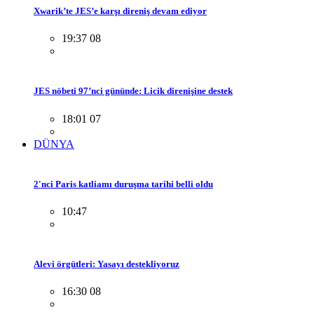
Xwarik’te JES’e karşı direniş devam ediyor
19:37 08
JES nöbeti 97’nci gününde: Licik direnişine destek
18:01 07
DÜNYA
2'nci Paris katliamı duruşma tarihi belli oldu
10:47
Alevi örgütleri: Yasayı destekliyoruz
16:30 08