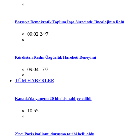
Barış ve Demokratik Toplum İnşa Sürecinde Jineolojînin Rolü
09:02 24/7
Kürdistan Kadın Özgürlük Hareketi Deneyimi
09:04 17/7
TÜM HABERLER
Kanada'da yangın: 20 bin kişi tahliye edildi
10:55
2'nci Paris katliamı duruşma tarihi belli oldu