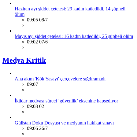
Haziran ayı şiddet çetelesi: 29 kadın katledildi, 14 şüpheli
ölüm
09:05 08/7
Mayıs ayı şiddet çetelesi: 16 kadın katledildi, 25 şüpheli ölüm
09:02 07/6
Medya Kritik
Ana akım 'Kök Yasayı' çerçevelere sığdıramadı
09:07
İktidar medyası süreci ‘güvenlik’ eksenine hapsediyor
09:03 02
Gülistan Doku Dosyası ve medyanın hakikat sınavı
09:06 26/7