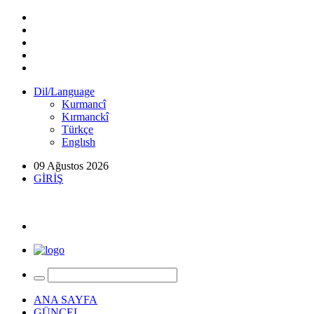
Dil/Language
Kurmancî
Kırmanckî
Türkçe
Englısh
09 Ağustos 2026
GİRİŞ
ANA SAYFA
GÜNCEL