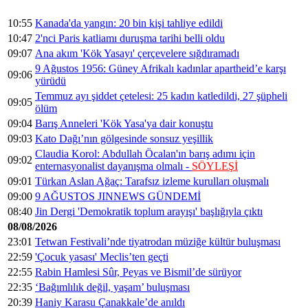
10:55
Kanada'da yangın: 20 bin kişi tahliye edildi
10:47
2'nci Paris katliamı duruşma tarihi belli oldu
09:07
Ana akım 'Kök Yasayı' çerçevelere sığdıramadı
9 Ağustos 1956: Güney Afrikalı kadınlar apartheid’e karşı
09:06
yürüdü
Temmuz ayı şiddet çetelesi: 25 kadın katledildi, 27 şüpheli
09:05
ölüm
09:04
Barış Anneleri 'Kök Yasa'ya dair konuştu
09:03
Kato Dağı’nın gölgesinde sonsuz yeşillik
Claudia Korol: Abdullah Öcalan'ın barış adımı için
09:02
enternasyonalist dayanışma olmalı -
SÖYLEŞİ
09:01
Türkan Aslan Ağaç: Tarafsız izleme kurulları oluşmalı
09:00
9 AĞUSTOS JINNEWS GÜNDEMİ
08:40
Jin Dergi 'Demokratik toplum arayışı' başlığıyla çıktı
08/08/2026
23:01
Tetwan Festivali’nde tiyatrodan müziğe kültür buluşması
22:59
'Çocuk yasası' Meclis’ten geçti
22:55
Rabin Hamlesi Sûr, Peyas ve Bismil’de sürüyor
22:35
‘Bağımlılık değil, yaşam’ buluşması
20:39
Haniy Karasu Çanakkale’de anıldı