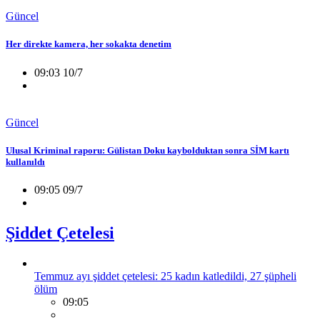
Güncel
Her direkte kamera, her sokakta denetim
09:03 10/7
Güncel
Ulusal Kriminal raporu: Gülistan Doku kaybolduktan sonra SİM kartı
kullanıldı
09:05 09/7
Şiddet Çetelesi
Temmuz ayı şiddet çetelesi: 25 kadın katledildi, 27 şüpheli
ölüm
09:05