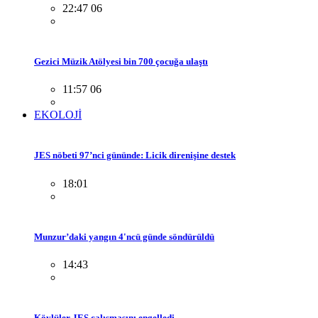
22:47 06
Gezici Müzik Atölyesi bin 700 çocuğa ulaştı
11:57 06
EKOLOJİ
JES nöbeti 97’nci gününde: Licik direnişine destek
18:01
Munzur’daki yangın 4'ncü günde söndürüldü
14:43
Köylüler JES çalışmasını engelledi