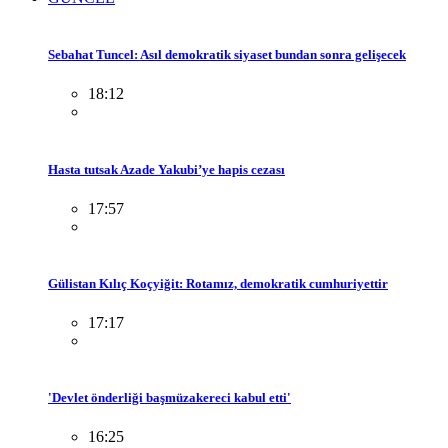
Sebahat Tuncel: Asıl demokratik siyaset bundan sonra gelişecek
18:12
Hasta tutsak Azade Yakubi’ye hapis cezası
17:57
Gülistan Kılıç Koçyiğit: Rotamız, demokratik cumhuriyettir
17:17
'Devlet önderliği başmüzakereci kabul etti'
16:25