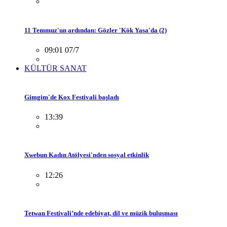
11 Temmuz'un ardından: Gözler 'Kök Yasa'da (2)
09:01 07/7
KÜLTÜR SANAT
Gimgim'de Kox Festivali başladı
13:39
Xwebun Kadın Atölyesi'nden sosyal etkinlik
12:26
Tetwan Festivali’nde edebiyat, dil ve müzik buluşması