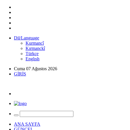
Dil/Language
Kurmancî
Kırmanckî
Türkçe
Englısh
Cuma 07 Ağustos 2026
GİRİŞ
ANA SAYFA
GÜNCEL