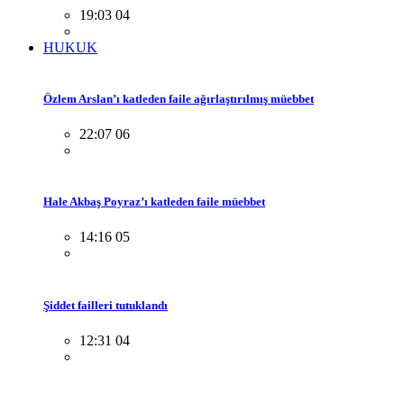
19:03 04
HUKUK
Özlem Arslan’ı katleden faile ağırlaştırılmış müebbet
22:07 06
Hale Akbaş Poyraz’ı katleden faile müebbet
14:16 05
Şiddet failleri tutuklandı
12:31 04