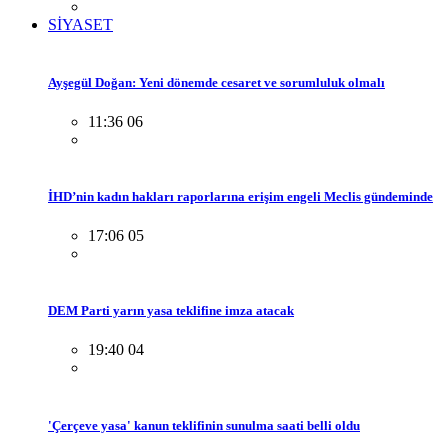
SİYASET
Ayşegül Doğan: Yeni dönemde cesaret ve sorumluluk olmalı
11:36 06
İHD’nin kadın hakları raporlarına erişim engeli Meclis gündeminde
17:06 05
DEM Parti yarın yasa teklifine imza atacak
19:40 04
'Çerçeve yasa' kanun teklifinin sunulma saati belli oldu