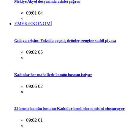
Mekiye Akyel dosyasında adalet çağrısı
09:01 04
EMEK/EKONOMİ
Gıdaya erişim: Yoksula geçmiş ürünler, zengine stabil piyasa
09:02 05
Kadınlar her mahallede komün bostanı istiyor
09:06 02
25 kentte komün bostanı: Kadınlar kendi ekonomisini oluşturuyor
09:02 01