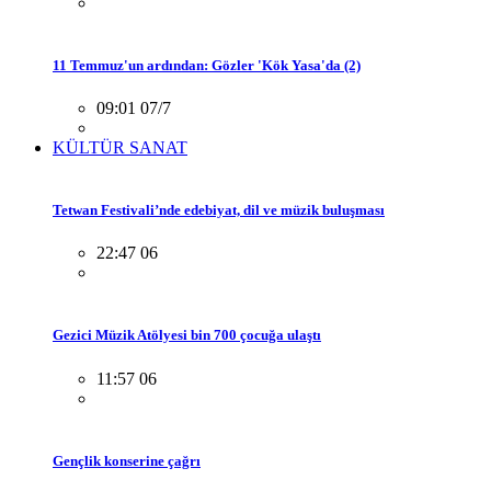
11 Temmuz'un ardından: Gözler 'Kök Yasa'da (2)
09:01 07/7
KÜLTÜR SANAT
Tetwan Festivali’nde edebiyat, dil ve müzik buluşması
22:47 06
Gezici Müzik Atölyesi bin 700 çocuğa ulaştı
11:57 06
Gençlik konserine çağrı