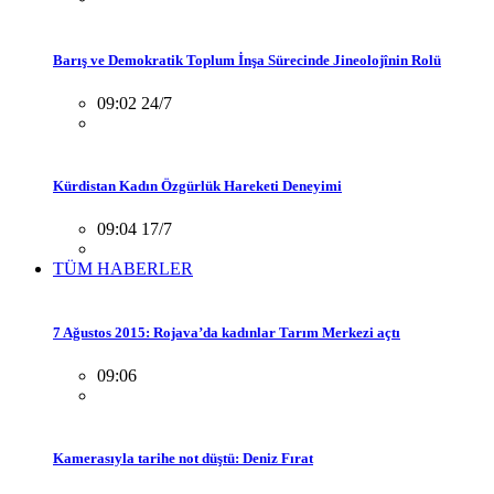
Barış ve Demokratik Toplum İnşa Sürecinde Jineolojînin Rolü
09:02 24/7
Kürdistan Kadın Özgürlük Hareketi Deneyimi
09:04 17/7
TÜM HABERLER
7 Ağustos 2015: Rojava’da kadınlar Tarım Merkezi açtı
09:06
Kamerasıyla tarihe not düştü: Deniz Fırat