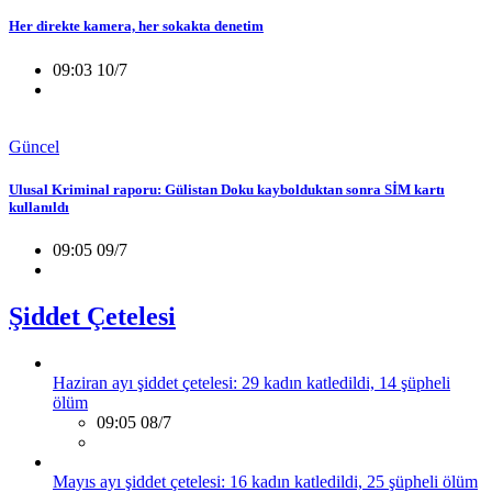
Her direkte kamera, her sokakta denetim
09:03 10/7
Güncel
Ulusal Kriminal raporu: Gülistan Doku kaybolduktan sonra SİM kartı
kullanıldı
09:05 09/7
Şiddet Çetelesi
Haziran ayı şiddet çetelesi: 29 kadın katledildi, 14 şüpheli
ölüm
09:05 08/7
Mayıs ayı şiddet çetelesi: 16 kadın katledildi, 25 şüpheli ölüm