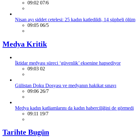
09:02 07/6
Nisan ayı şiddet çetelesi: 25 kadın katledildi, 14 şüpheli ölüm
09:05 06/5
Medya Kritik
İktidar medyası süreci ‘güvenlik’ eksenine hapsediyor
09:03 02
Gülistan Doku Dosyası ve medyanın hakikat sınavı
09:06 26/7
Medya kadın katliamlarını da kadın haberciliğini de görmedi
09:11 19/7
Tarihte Bugün