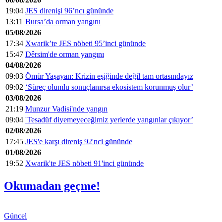
19:04
JES direnişi 96’ncı gününde
13:11
Bursa’da orman yangını
05/08/2026
17:34
Xwarik’te JES nöbeti 95’inci gününde
15:47
Dêrsim'de orman yangını
04/08/2026
09:03
Ömür Yaşayan: Krizin eşiğinde değil tam ortasındayız
09:02
‘Süreç olumlu sonuçlanırsa ekosistem korunmuş olur’
03/08/2026
21:19
Munzur Vadisi'nde yangın
09:04
'Tesadüf diyemeyeceğimiz yerlerde yangınlar çıkıyor’
02/08/2026
17:45
JES'e karşı direniş 92'nci gününde
01/08/2026
19:52
Xwarik'te JES nöbeti 91'inci gününde
Okumadan geçme!
Güncel