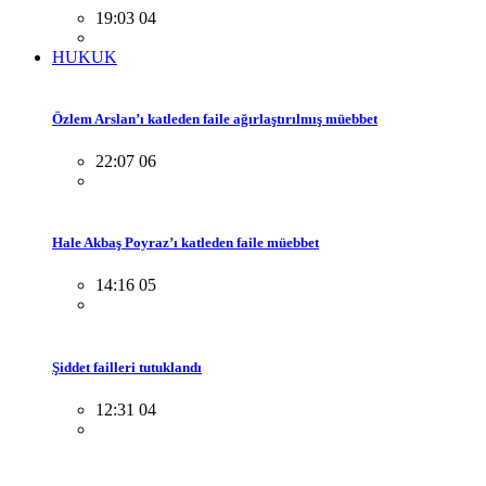
19:03 04
HUKUK
Özlem Arslan’ı katleden faile ağırlaştırılmış müebbet
22:07 06
Hale Akbaş Poyraz’ı katleden faile müebbet
14:16 05
Şiddet failleri tutuklandı
12:31 04