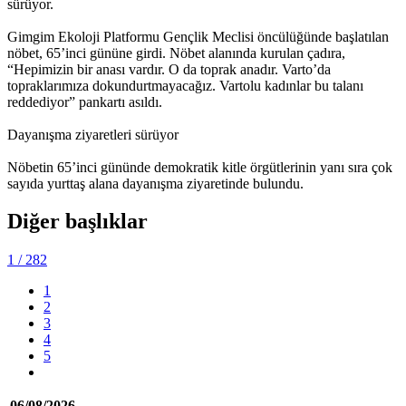
sürüyor.
Gimgim Ekoloji Platformu Gençlik Meclisi öncülüğünde başlatılan
nöbet, 65’inci gününe girdi. Nöbet alanında kurulan çadıra,
“Hepimizin bir anası vardır. O da toprak anadır. Varto’da
topraklarımıza dokundurtmayacağız. Vartolu kadınlar bu talanı
reddediyor” pankartı asıldı.
Dayanışma ziyaretleri sürüyor
Nöbetin 65’inci gününde demokratik kitle örgütlerinin yanı sıra çok
sayıda yurttaş alana dayanışma ziyaretinde bulundu.
Diğer başlıklar
1
/ 282
1
2
3
4
5
06/08/2026