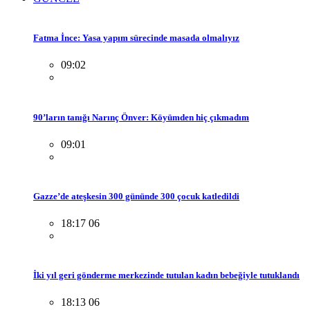
Fatma İnce: Yasa yapım sürecinde masada olmalıyız
09:02
90’ların tanığı Narınç Önver: Köyümden hiç çıkmadım
09:01
Gazze’de ateşkesin 300 gününde 300 çocuk katledildi
18:17 06
İki yıl geri gönderme merkezinde tutulan kadın bebeğiyle tutuklandı
18:13 06