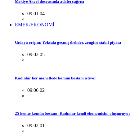
Mekiye Akyel dosyasında adalet çağrısı
09:01 04
EMEK/EKONOMİ
Gıdaya erişim: Yoksula geçmiş ürünler, zengine stabil piyasa
09:02 05
Kadınlar her mahallede komün bostanı istiyor
09:06 02
25 kentte komün bostanı: Kadınlar kendi ekonomisini oluşturuyor
09:02 01