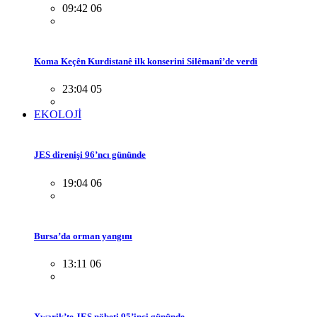
09:42 06
Koma Keçên Kurdistanê ilk konserini Silêmanî’de verdi
23:04 05
EKOLOJİ
JES direnişi 96’ncı gününde
19:04 06
Bursa’da orman yangını
13:11 06
Xwarik’te JES nöbeti 95’inci gününde