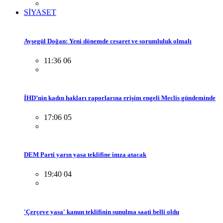
SİYASET
Ayşegül Doğan: Yeni dönemde cesaret ve sorumluluk olmalı
11:36 06
İHD’nin kadın hakları raporlarına erişim engeli Meclis gündeminde
17:06 05
DEM Parti yarın yasa teklifine imza atacak
19:40 04
'Çerçeve yasa' kanun teklifinin sunulma saati belli oldu