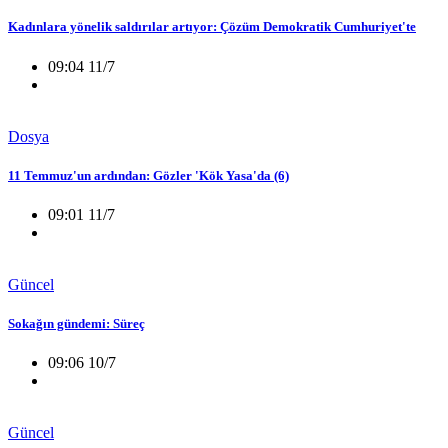
Kadınlara yönelik saldırılar artıyor: Çözüm Demokratik Cumhuriyet'te
09:04 11/7
Dosya
11 Temmuz'un ardından: Gözler 'Kök Yasa'da (6)
09:01 11/7
Güncel
Sokağın gündemi: Süreç
09:06 10/7
Güncel