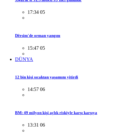
17:34 05
Dêrsim'de orman yangını
15:47 05
DÜNYA
12 bin kişi sıcaktan yaşamını yitirdi
14:57 06
BM: 49 milyon kişi açlık riskiyle karşı karşıya
13:31 06