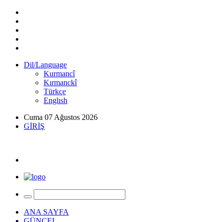
Dil/Language
Kurmancî
Kırmanckî
Türkçe
Englısh
Cuma 07 Ağustos 2026
GİRİŞ
ANA SAYFA
GÜNCEL