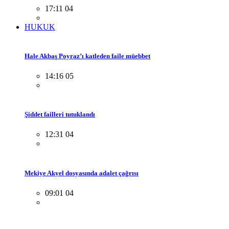
17:11 04
HUKUK
Hale Akbaş Poyraz’ı katleden faile müebbet
14:16 05
Şiddet failleri tutuklandı
12:31 04
Mekiye Akyel dosyasında adalet çağrısı
09:01 04