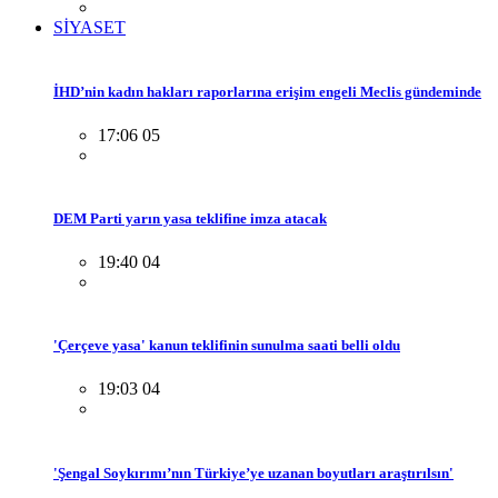
SİYASET
İHD’nin kadın hakları raporlarına erişim engeli Meclis gündeminde
17:06 05
DEM Parti yarın yasa teklifine imza atacak
19:40 04
'Çerçeve yasa' kanun teklifinin sunulma saati belli oldu
19:03 04
'Şengal Soykırımı’nın Türkiye’ye uzanan boyutları araştırılsın'