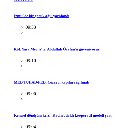
İzmir'de bir çocuk ağır yaralandı
09:33
Kök Yasa Meclis'te: Abdullah Öcalan'a güveniyoruz
09:10
MED TUHAD-FED: Cezaevi kapıları açılmalı
09:06
Kentsel dönüşüm krizi: Kadın odaklı kooperatif modeli şart
09:04