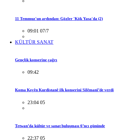
11 Temmuz'un ardından: Gözler 'Kök Yasa'da (2)
09:01 07/7
KÜLTÜR SANAT
Gençlik konserine çağrı
09:42
Koma Keçên Kurdistanê ilk konserini Silêmanî’de verdi
23:04 05
Tetwan’da kültür ve sanat buluşması 6’ncı gününde
22:37 05