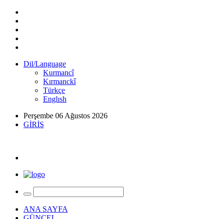
Dil/Language
Kurmancî
Kırmanckî
Türkçe
Englısh
Perşembe 06 Ağustos 2026
GİRİŞ
ANA SAYFA
GÜNCEL