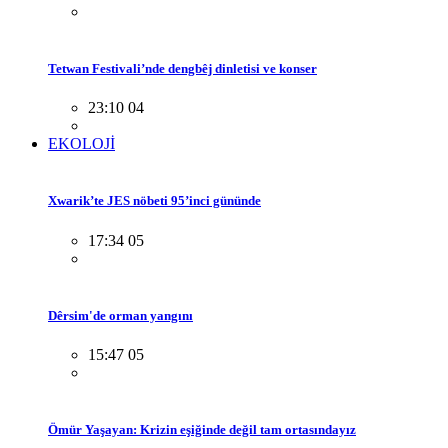
Tetwan Festivali’nde dengbêj dinletisi ve konser
23:10 04
EKOLOJİ
Xwarik’te JES nöbeti 95’inci gününde
17:34 05
Dêrsim'de orman yangını
15:47 05
Ömür Yaşayan: Krizin eşiğinde değil tam ortasındayız