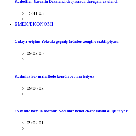
Katledilen Yasemin Dermenci dosyasında duruşma ertelendi
15:41 03
EMEK/EKONOMİ
Gıdaya erişim: Yoksula geçmiş ürünler, zengine stabil piyasa
09:02 05
Kadınlar her mahallede komün bostanı istiyor
09:06 02
25 kentte komün bostanı: Kadınlar kendi ekonomisini oluşturuyor
09:02 01