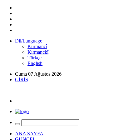
Dil/Language
Kurmancî
Kırmanckî
Türkçe
Englısh
Cuma 07 Ağustos 2026
GİRİŞ
ANA SAYFA
GÜNCEL