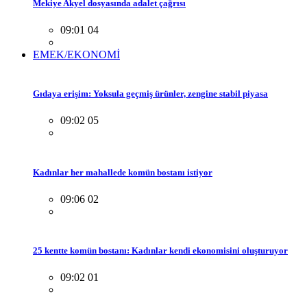
Mekiye Akyel dosyasında adalet çağrısı
09:01 04
EMEK/EKONOMİ
Gıdaya erişim: Yoksula geçmiş ürünler, zengine stabil piyasa
09:02 05
Kadınlar her mahallede komün bostanı istiyor
09:06 02
25 kentte komün bostanı: Kadınlar kendi ekonomisini oluşturuyor
09:02 01