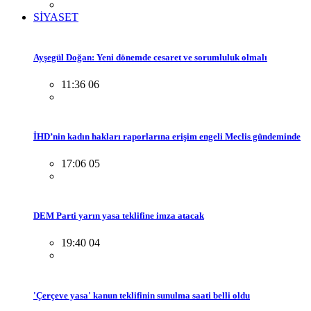
SİYASET
Ayşegül Doğan: Yeni dönemde cesaret ve sorumluluk olmalı
11:36 06
İHD’nin kadın hakları raporlarına erişim engeli Meclis gündeminde
17:06 05
DEM Parti yarın yasa teklifine imza atacak
19:40 04
'Çerçeve yasa' kanun teklifinin sunulma saati belli oldu