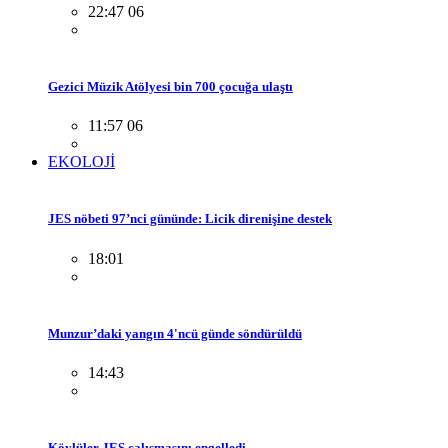
22:47 06
Gezici Müzik Atölyesi bin 700 çocuğa ulaştı
11:57 06
EKOLOJİ
JES nöbeti 97’nci gününde: Licik direnişine destek
18:01
Munzur’daki yangın 4'ncü günde söndürüldü
14:43
Köylüler JES çalışmasını engelledi