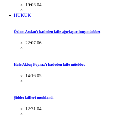
19:03 04
HUKUK
Özlem Arslan’ı katleden faile ağırlaştırılmış müebbet
22:07 06
Hale Akbaş Poyraz’ı katleden faile müebbet
14:16 05
Şiddet failleri tutuklandı
12:31 04