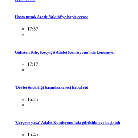
Hasta tutsak Azade Yakubi’ye hapis cezası
17:57
Gülistan Kılıç Koçyiğit Adalet Komisyonu’nda konuşuyor
17:17
'Devlet önderliği başmüzakereci kabul etti'
16:25
'Çerçeve yasa' Adalet Komisyonu’nda görüşülmeye başlandı
15:45