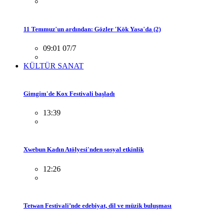
11 Temmuz'un ardından: Gözler 'Kök Yasa'da (2)
09:01 07/7
KÜLTÜR SANAT
Gimgim'de Kox Festivali başladı
13:39
Xwebun Kadın Atölyesi'nden sosyal etkinlik
12:26
Tetwan Festivali’nde edebiyat, dil ve müzik buluşması