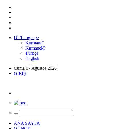
Dil/Language
Kurmancî
Kırmanckî
Türkçe
Englısh
Cuma 07 Ağustos 2026
GİRİŞ
ANA SAYFA
GÜNCEL