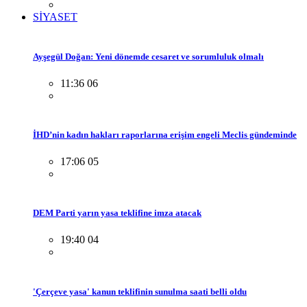
SİYASET
Ayşegül Doğan: Yeni dönemde cesaret ve sorumluluk olmalı
11:36 06
İHD’nin kadın hakları raporlarına erişim engeli Meclis gündeminde
17:06 05
DEM Parti yarın yasa teklifine imza atacak
19:40 04
'Çerçeve yasa' kanun teklifinin sunulma saati belli oldu