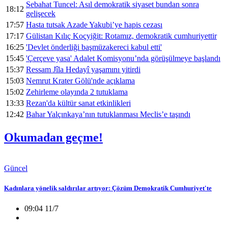
Sebahat Tuncel: Asıl demokratik siyaset bundan sonra
18:12
gelişecek
17:57
Hasta tutsak Azade Yakubi’ye hapis cezası
17:17
Gülistan Kılıç Koçyiğit: Rotamız, demokratik cumhuriyettir
16:25
'Devlet önderliği başmüzakereci kabul etti'
15:45
'Çerçeve yasa' Adalet Komisyonu’nda görüşülmeye başlandı
15:37
Ressam Jîla Hedayî yaşamını yitirdi
15:03
Nemrut Krater Gölü'nde açıklama
15:02
Zehirleme olayında 2 tutuklama
13:33
Rezan'da kültür sanat etkinlikleri
12:42
Bahar Yalçınkaya’nın tutuklanması Meclis’e taşındı
Okumadan geçme!
Güncel
Kadınlara yönelik saldırılar artıyor: Çözüm Demokratik Cumhuriyet'te
09:04 11/7