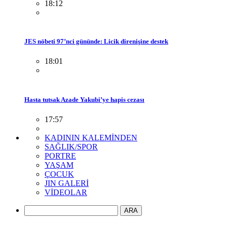
18:12
JES nöbeti 97’nci gününde: Licik direnişine destek
18:01
Hasta tutsak Azade Yakubi’ye hapis cezası
17:57
KADININ KALEMİNDEN
SAĞLIK/SPOR
PORTRE
YAŞAM
ÇOCUK
JIN GALERİ
VİDEOLAR
ARA