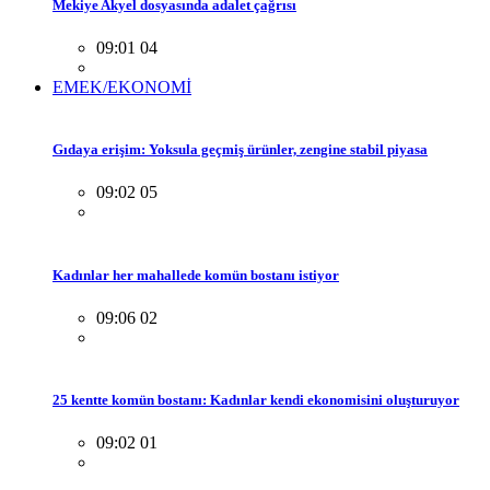
Mekiye Akyel dosyasında adalet çağrısı
09:01 04
EMEK/EKONOMİ
Gıdaya erişim: Yoksula geçmiş ürünler, zengine stabil piyasa
09:02 05
Kadınlar her mahallede komün bostanı istiyor
09:06 02
25 kentte komün bostanı: Kadınlar kendi ekonomisini oluşturuyor
09:02 01