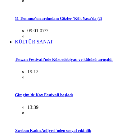
11 Temmuz'un ardından: Gözler 'Kök Yasa'da (2)
09:01 07/7
KÜLTÜR SANAT
Tetwan Festivali’nde Kürt edebiyatı ve kültürü tartışıldı
19:12
Gimgim'de Kox Festivali başladı
13:39
Xwebun Kadın Atölyesi'nden sosyal etkinlik