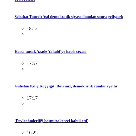
Sebahat Tuncel: Asıl demokratik siyaset bundan sonra gelişecek
18:12
Hasta tutsak Azade Yakubi’ye hapis cezası
17:57
Gülistan Kılıç Koçyiğit: Rotamız, demokratik cumhuriyettir
17:17
'Devlet önderliği başmüzakereci kabul etti'
16:25