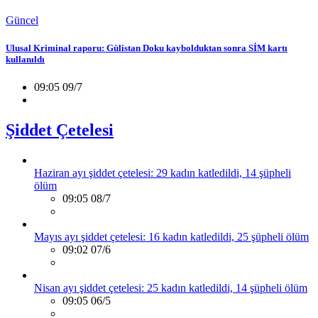
Güncel
Ulusal Kriminal raporu: Gülistan Doku kaybolduktan sonra SİM kartı
kullanıldı
09:05 09/7
Şiddet Çetelesi
Haziran ayı şiddet çetelesi: 29 kadın katledildi, 14 şüpheli
ölüm
09:05 08/7
Mayıs ayı şiddet çetelesi: 16 kadın katledildi, 25 şüpheli ölüm
09:02 07/6
Nisan ayı şiddet çetelesi: 25 kadın katledildi, 14 şüpheli ölüm
09:05 06/5