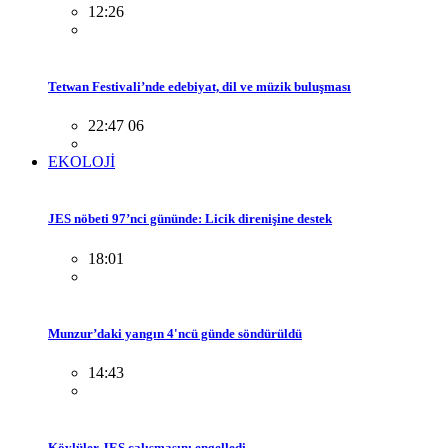
12:26
Tetwan Festivali’nde edebiyat, dil ve müzik buluşması
22:47 06
EKOLOJİ
JES nöbeti 97’nci gününde: Licik direnişine destek
18:01
Munzur’daki yangın 4'ncü günde söndürüldü
14:43
Köylüler JES çalışmasını engelledi