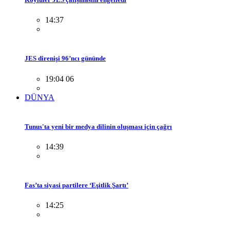
14:37
JES direnişi 96’ncı gününde
19:04 06
DÜNYA
Tunus'ta yeni bir medya dilinin oluşması için çağrı
14:39
Fas’ta siyasi partilere ‘Eşitlik Şartı’
14:25