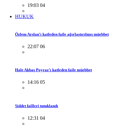
19:03 04
HUKUK
Özlem Arslan’ı katleden faile ağırlaştırılmış müebbet
22:07 06
Hale Akbaş Poyraz’ı katleden faile müebbet
14:16 05
Şiddet failleri tutuklandı
12:31 04