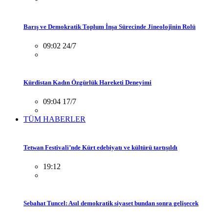
Barış ve Demokratik Toplum İnşa Sürecinde Jineolojînin Rolü
09:02 24/7
Kürdistan Kadın Özgürlük Hareketi Deneyimi
09:04 17/7
TÜM HABERLER
Tetwan Festivali’nde Kürt edebiyatı ve kültürü tartışıldı
19:12
Sebahat Tuncel: Asıl demokratik siyaset bundan sonra gelişecek