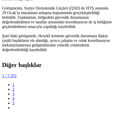
Görüşmenin, Suriye Demokratik Güçleri (QSD) ile HTŞ arasında
29 Ocak’ta imzalanan anlaşma kapsamında gerçekleştirildiği
belirtildi. Toplantının, bölgedeki güvenlik durumunun
değerlendirilmesi ve taraflar arasındaki koordinasyon ile iş birliğinin
güçlendirilmesi amacıyla yapıldığı kaydedildi.
Şam’daki görüşmede, Hesekê kentinin güvenlik durumuna ilişkin
çeşitli başlıkların ele alındığı, ayrıca çalışma ve ortak koordinasyon
mekanizmalarının geliştirilmesine yönelik yöntemlerin
değerlendirildiği kaydedildi.
Diğer başlıklar
1
/ 7.355
1
2
3
4
5