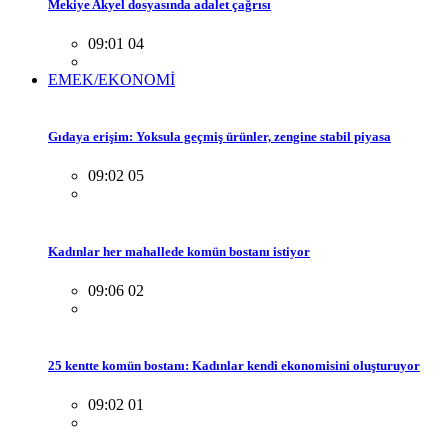
Mekiye Akyel dosyasında adalet çağrısı
09:01 04
EMEK/EKONOMİ
Gıdaya erişim: Yoksula geçmiş ürünler, zengine stabil piyasa
09:02 05
Kadınlar her mahallede komün bostanı istiyor
09:06 02
25 kentte komün bostanı: Kadınlar kendi ekonomisini oluşturuyor
09:02 01