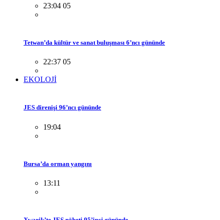
23:04 05
Tetwan’da kültür ve sanat buluşması 6’ncı gününde
22:37 05
EKOLOJİ
JES direnişi 96’ncı gününde
19:04
Bursa’da orman yangını
13:11
Xwarik’te JES nöbeti 95’inci gününde