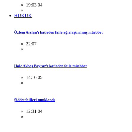
19:03 04
HUKUK
Özlem Arslan’ı katleden faile ağırlaştırılmış müebbet
22:07
Hale Akbaş Poyraz’ı katleden faile müebbet
14:16 05
Şiddet failleri tutuklandı
12:31 04