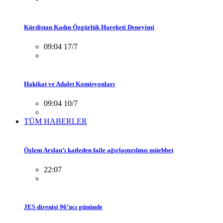
Kürdistan Kadın Özgürlük Hareketi Deneyimi
09:04 17/7
Hakikat ve Adalet Komisyonları
09:04 10/7
TÜM HABERLER
Özlem Arslan’ı katleden faile ağırlaştırılmış müebbet
22:07
JES direnişi 96’ncı gününde