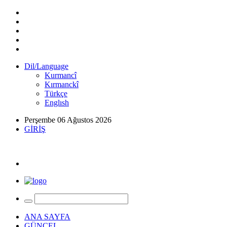
Dil/Language
Kurmancî
Kırmanckî
Türkçe
Englısh
Perşembe 06 Ağustos 2026
GİRİŞ
ANA SAYFA
GÜNCEL