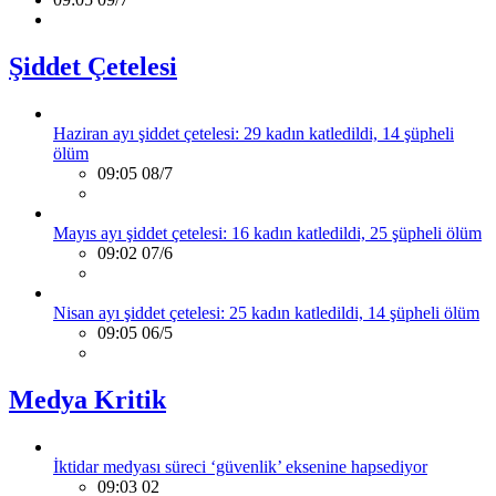
Şiddet Çetelesi
Haziran ayı şiddet çetelesi: 29 kadın katledildi, 14 şüpheli
ölüm
09:05 08/7
Mayıs ayı şiddet çetelesi: 16 kadın katledildi, 25 şüpheli ölüm
09:02 07/6
Nisan ayı şiddet çetelesi: 25 kadın katledildi, 14 şüpheli ölüm
09:05 06/5
Medya Kritik
İktidar medyası süreci ‘güvenlik’ eksenine hapsediyor
09:03 02