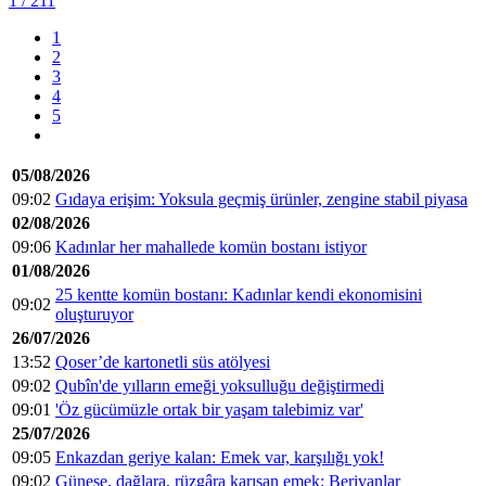
1
/ 211
1
2
3
4
5
05/08/2026
09:02
Gıdaya erişim: Yoksula geçmiş ürünler, zengine stabil piyasa
02/08/2026
09:06
Kadınlar her mahallede komün bostanı istiyor
01/08/2026
25 kentte komün bostanı: Kadınlar kendi ekonomisini
09:02
oluşturuyor
26/07/2026
13:52
Qoser’de kartonetli süs atölyesi
09:02
Qubîn'de yılların emeği yoksulluğu değiştirmedi
09:01
'Öz gücümüzle ortak bir yaşam talebimiz var'
25/07/2026
09:05
Enkazdan geriye kalan: Emek var, karşılığı yok!
09:02
Güneşe, dağlara, rüzgâra karışan emek: Berivanlar