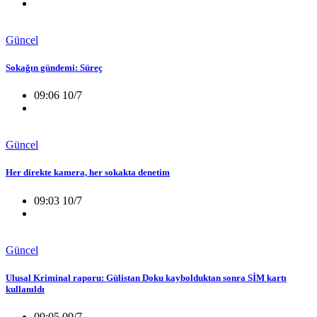
Güncel
Sokağın gündemi: Süreç
09:06 10/7
Güncel
Her direkte kamera, her sokakta denetim
09:03 10/7
Güncel
Ulusal Kriminal raporu: Gülistan Doku kaybolduktan sonra SİM kartı
kullanıldı
09:05 09/7