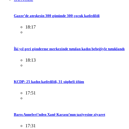
Gazze’de ateşkesin 300 gününde 300 çocuk katledildi
18:17
İki yıl geri gönderme merkezinde tutulan kadın bebeğiyle tutuklandı
18:13
KCDP: 25 kadın katledildi, 31 şüpheli ölüm
17:51
Barış Anneleri’nden Xanê Karasu’nun taziyesine ziyaret
17:31