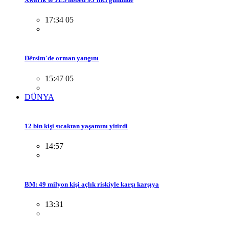
17:34 05
Dêrsim'de orman yangını
15:47 05
DÜNYA
12 bin kişi sıcaktan yaşamını yitirdi
14:57
BM: 49 milyon kişi açlık riskiyle karşı karşıya
13:31