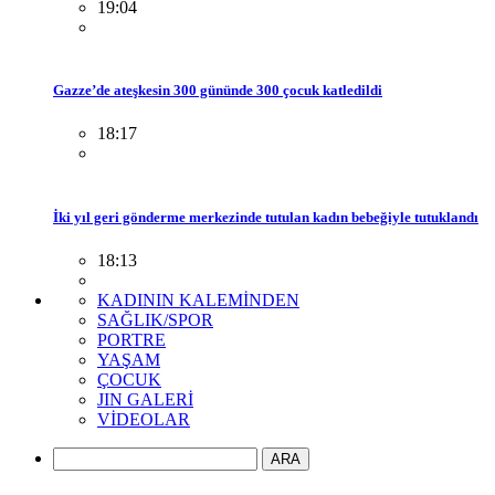
19:04
Gazze’de ateşkesin 300 gününde 300 çocuk katledildi
18:17
İki yıl geri gönderme merkezinde tutulan kadın bebeğiyle tutuklandı
18:13
KADININ KALEMİNDEN
SAĞLIK/SPOR
PORTRE
YAŞAM
ÇOCUK
JIN GALERİ
VİDEOLAR
ARA