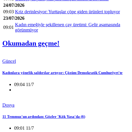
24/07/2026
09:03
Kriz derinleşiyor: Yurttaşlar çöpe giden ürünleri topluyor
23/07/2026
Kadın emeğiyle şekillenen çay üretimi: Gelir aşamasında
09:01
görünmüyor
Okumadan geçme!
Güncel
Kadınlara yönelik saldırılar artıyor: Çözüm Demokratik Cumhuriyet'te
09:04 11/7
Dosya
11 Temmuz'un ardından: Gözler 'Kök Yasa'da (6)
09:01 11/7