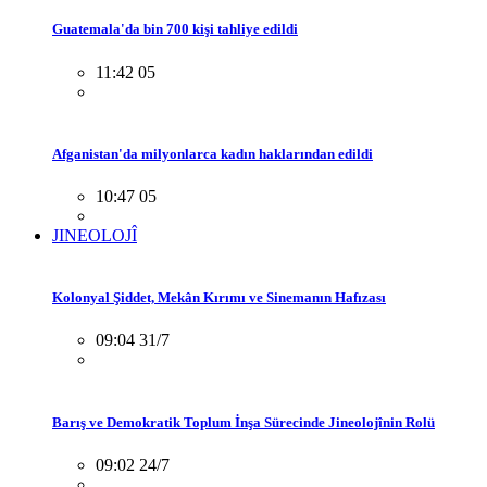
Guatemala'da bin 700 kişi tahliye edildi
11:42 05
Afganistan'da milyonlarca kadın haklarından edildi
10:47 05
JINEOLOJÎ
Kolonyal Şiddet, Mekân Kırımı ve Sinemanın Hafızası
09:04 31/7
Barış ve Demokratik Toplum İnşa Sürecinde Jineolojînin Rolü
09:02 24/7