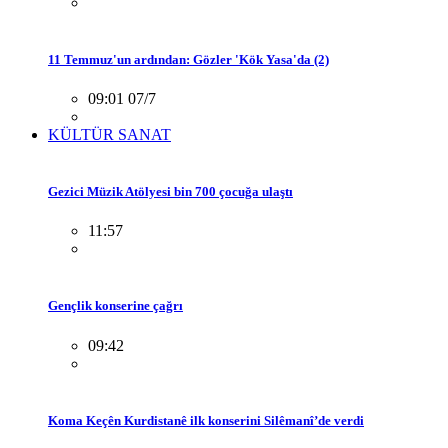
11 Temmuz'un ardından: Gözler 'Kök Yasa'da (2)
09:01 07/7
KÜLTÜR SANAT
Gezici Müzik Atölyesi bin 700 çocuğa ulaştı
11:57
Gençlik konserine çağrı
09:42
Koma Keçên Kurdistanê ilk konserini Silêmanî’de verdi