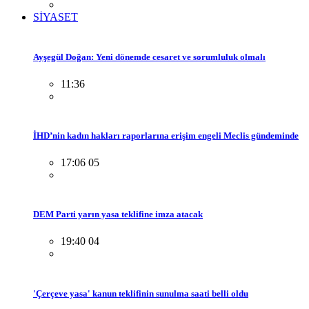
SİYASET
Ayşegül Doğan: Yeni dönemde cesaret ve sorumluluk olmalı
11:36
İHD’nin kadın hakları raporlarına erişim engeli Meclis gündeminde
17:06 05
DEM Parti yarın yasa teklifine imza atacak
19:40 04
'Çerçeve yasa' kanun teklifinin sunulma saati belli oldu