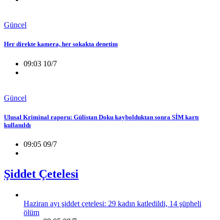
Güncel
Her direkte kamera, her sokakta denetim
09:03 10/7
Güncel
Ulusal Kriminal raporu: Gülistan Doku kaybolduktan sonra SİM kartı
kullanıldı
09:05 09/7
Şiddet Çetelesi
Haziran ayı şiddet çetelesi: 29 kadın katledildi, 14 şüpheli
ölüm