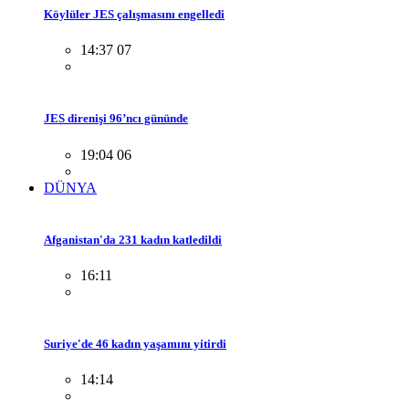
Köylüler JES çalışmasını engelledi
14:37 07
JES direnişi 96’ncı gününde
19:04 06
DÜNYA
Afganistan'da 231 kadın katledildi
16:11
Suriye'de 46 kadın yaşamını yitirdi
14:14