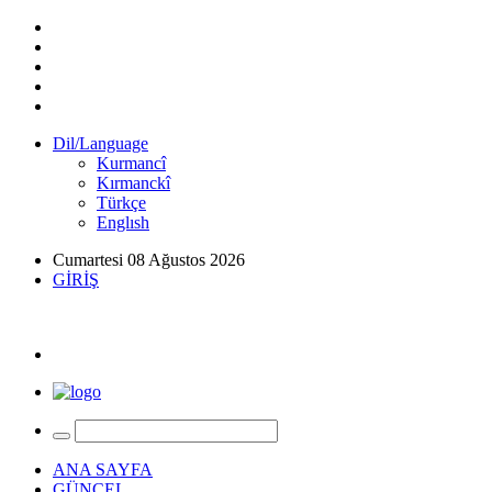
Dil/Language
Kurmancî
Kırmanckî
Türkçe
Englısh
Cumartesi 08 Ağustos 2026
GİRİŞ
ANA SAYFA
GÜNCEL