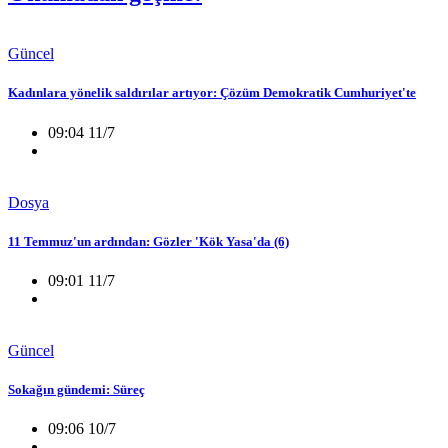
Güncel
Kadınlara yönelik saldırılar artıyor: Çözüm Demokratik Cumhuriyet'te
09:04 11/7
Dosya
11 Temmuz'un ardından: Gözler 'Kök Yasa'da (6)
09:01 11/7
Güncel
Sokağın gündemi: Süreç
09:06 10/7