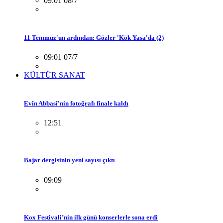
09:01 08/7
11 Temmuz'un ardından: Gözler 'Kök Yasa'da (2)
09:01 07/7
KÜLTÜR SANAT
Evîn Abbasî'nin fotoğrafı finale kaldı
12:51
Bajar dergisinin yeni sayısı çıktı
09:09
Kox Festivali’nin ilk günü konserlerle sona erdi