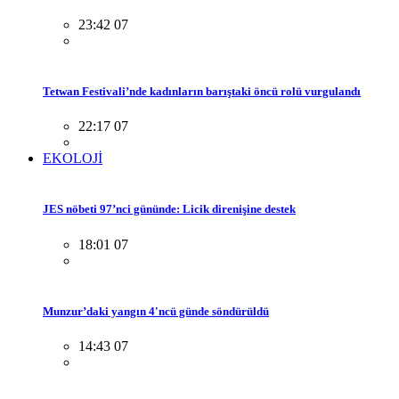
23:42 07
Tetwan Festivali’nde kadınların barıştaki öncü rolü vurgulandı
22:17 07
EKOLOJİ
JES nöbeti 97’nci gününde: Licik direnişine destek
18:01 07
Munzur’daki yangın 4'ncü günde söndürüldü
14:43 07