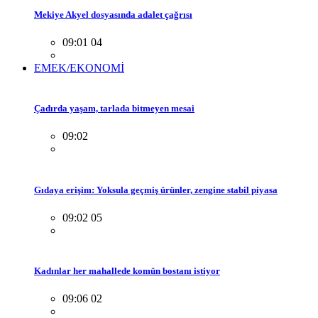
Mekiye Akyel dosyasında adalet çağrısı
09:01 04
EMEK/EKONOMİ
Çadırda yaşam, tarlada bitmeyen mesai
09:02
Gıdaya erişim: Yoksula geçmiş ürünler, zengine stabil piyasa
09:02 05
Kadınlar her mahallede komün bostanı istiyor
09:06 02