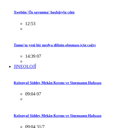
Xwebûn 'Öz savunma' başlığıyla çıktı
12:53
Tunus'ta yeni bir medya dilinin oluşması için çağrı
14:39 07
JINEOLOJÎ
Kolonyal Şiddet, Mekân Kırımı ve Sinemanın Hafızası
09:04 07
Kolonyal Şiddet, Mekân Kırımı ve Sinemanın Hafızası
09:04 31/7