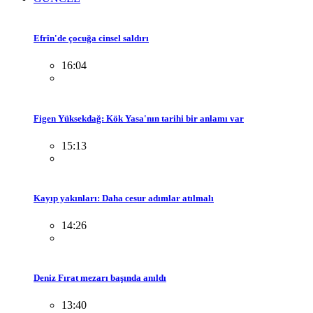
Efrîn'de çocuğa cinsel saldırı
16:04
Figen Yüksekdağ: Kök Yasa'nın tarihi bir anlamı var
15:13
Kayıp yakınları: Daha cesur adımlar atılmalı
14:26
Deniz Fırat mezarı başında anıldı
13:40