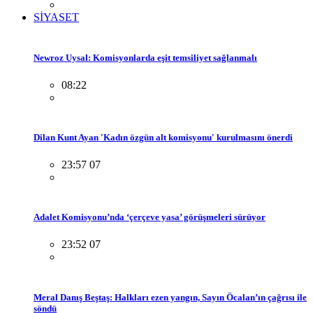
SİYASET
Newroz Uysal: Komisyonlarda eşit temsiliyet sağlanmalı
08:22
Dilan Kunt Ayan 'Kadın özgün alt komisyonu' kurulmasını önerdi
23:57 07
Adalet Komisyonu’nda ‘çerçeve yasa’ görüşmeleri sürüyor
23:52 07
Meral Danış Beştaş: Halkları ezen yangın, Sayın Öcalan’ın çağrısı ile
söndü