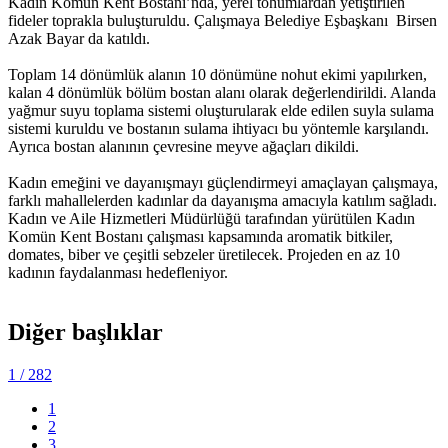
Kadın Komün Kent Bostanı’nda, yerel tohumlardan yetiştirilen
fideler toprakla buluşturuldu. Çalışmaya Belediye Eşbaşkanı Birsen
Azak Bayar da katıldı.
Toplam 14 dönümlük alanın 10 dönümüne nohut ekimi yapılırken,
kalan 4 dönümlük bölüm bostan alanı olarak değerlendirildi. Alanda
yağmur suyu toplama sistemi oluşturularak elde edilen suyla sulama
sistemi kuruldu ve bostanın sulama ihtiyacı bu yöntemle karşılandı.
Ayrıca bostan alanının çevresine meyve ağaçları dikildi.
Kadın emeğini ve dayanışmayı güçlendirmeyi amaçlayan çalışmaya,
farklı mahallelerden kadınlar da dayanışma amacıyla katılım sağladı.
Kadın ve Aile Hizmetleri Müdürlüğü tarafından yürütülen Kadın
Komün Kent Bostanı çalışması kapsamında aromatik bitkiler,
domates, biber ve çeşitli sebzeler üretilecek. Projeden en az 10
kadının faydalanması hedefleniyor.
Diğer başlıklar
1
/ 282
1
2
3