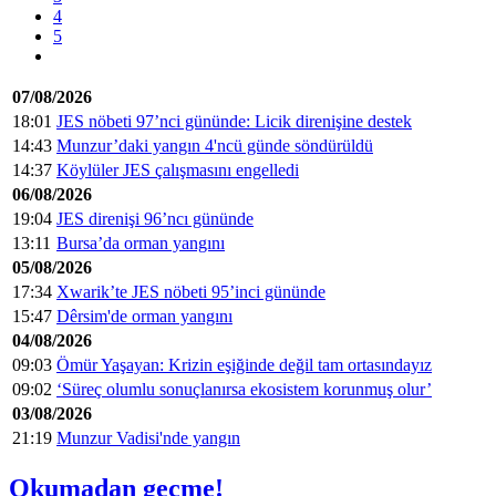
4
5
07/08/2026
18:01
JES nöbeti 97’nci gününde: Licik direnişine destek
14:43
Munzur’daki yangın 4'ncü günde söndürüldü
14:37
Köylüler JES çalışmasını engelledi
06/08/2026
19:04
JES direnişi 96’ncı gününde
13:11
Bursa’da orman yangını
05/08/2026
17:34
Xwarik’te JES nöbeti 95’inci gününde
15:47
Dêrsim'de orman yangını
04/08/2026
09:03
Ömür Yaşayan: Krizin eşiğinde değil tam ortasındayız
09:02
‘Süreç olumlu sonuçlanırsa ekosistem korunmuş olur’
03/08/2026
21:19
Munzur Vadisi'nde yangın
Okumadan geçme!