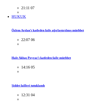
21:11 07
HUKUK
Özlem Arslan’ı katleden faile ağırlaştırılmış müebbet
22:07 06
Hale Akbaş Poyraz’ı katleden faile müebbet
14:16 05
Şiddet failleri tutuklandı
12:31 04