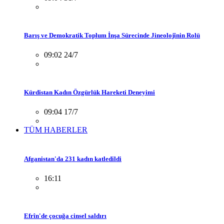
Barış ve Demokratik Toplum İnşa Sürecinde Jineolojînin Rolü
09:02 24/7
Kürdistan Kadın Özgürlük Hareketi Deneyimi
09:04 17/7
TÜM HABERLER
Afganistan'da 231 kadın katledildi
16:11
Efrîn'de çocuğa cinsel saldırı