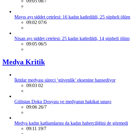
09:05 08/7
Mayıs ayı şiddet çetelesi: 16 kadın katledildi, 25 şüpheli ölüm
09:02 07/6
Nisan ayı şiddet çetelesi: 25 kadın katledildi, 14 şüpheli ölüm
09:05 06/5
Medya Kritik
İktidar medyası süreci ‘güvenlik’ eksenine hapsediyor
09:03 02
Gülistan Doku Dosyası ve medyanın hakikat sınavı
09:06 26/7
Medya kadın katliamlarını da kadın haberciliğini de görmedi
09:11 19/7