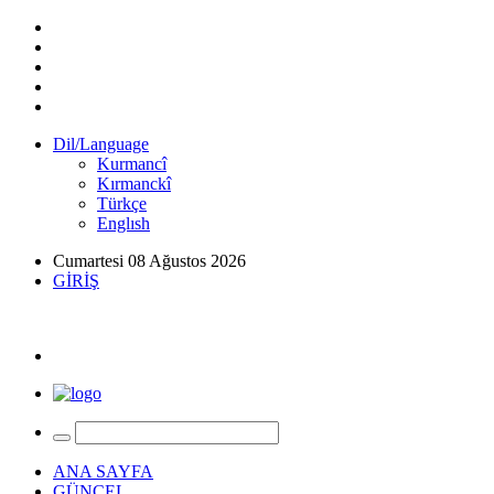
Dil/Language
Kurmancî
Kırmanckî
Türkçe
Englısh
Cumartesi 08 Ağustos 2026
GİRİŞ
ANA SAYFA
GÜNCEL