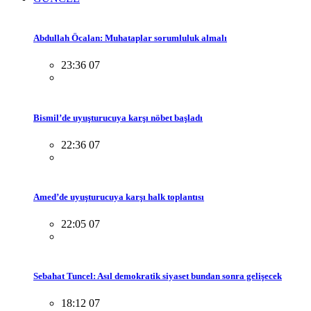
Abdullah Öcalan: Muhataplar sorumluluk almalı
23:36 07
Bismil’de uyuşturucuya karşı nöbet başladı
22:36 07
Amed’de uyuşturucuya karşı halk toplantısı
22:05 07
Sebahat Tuncel: Asıl demokratik siyaset bundan sonra gelişecek
18:12 07