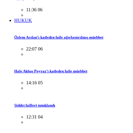
11:36 06
HUKUK
Özlem Arslan’ı katleden faile ağırlaştırılmış müebbet
22:07 06
Hale Akbaş Poyraz’ı katleden faile müebbet
14:16 05
Şiddet failleri tutuklandı
12:31 04