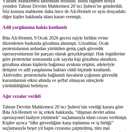
Yüksek Mahkemesi tarafından bozuldu. Buna rağmen dosya
yeniden Tahran Devrim Mahkemesi 26’ncı Şubesi’ne gönderildi.
Söz konusu mahkeme daha önce de Ali-Hemeti ve aynı dosyadaki
diğer kişiler hakkında idam kararı vermişti.
Adil yargılanma hakkı kısıtlandı
Bita Ali-Hemeti, 9 Ocak 2026 gecesi eşiyle birlikte evine
düzenlenen baskında gözaltına alınmıştı. Gözaltılar, Ocak
protestolarının ardından yürütülen geniş çaplı güvenlik
operasyonlarının bir parçası olarak gerçekleşmişti. Hak örgütlerine
göre protestolar sonrasında çok sayıda kişi gözaltına alınırken,
gözaltına alınan kişilerin bağımsız avukata erişimi, aileleriyle
iletişimi ve adil yargılanma hakları ciddi biçimde kısıtlandı.
Aktivistler, protestolarla bağlantılı davaların çoğunun güvenlik
kurumlarının etkisi altında ve şeffaf olmayan süreçlerle
yürütüldüğünü belirtiyor.
Ağır cezalar verildi
Tahran Devrim Mahkemesi 26’ncı Şubesi’nin verdiği karara göre
Bita Ali-Hemeti ve üç erkek hakkında, “düşman devlet adına
operasyonel faaliyet yürütmek” suçlamasıyla idam cezası verilmişti.
Kişiler ayrıca “ülke güvenliğine karşı toplanma ve iş birliği”
suçlamasıyla beşer yıl hapis cezasına çarptırılmış, tüm mal