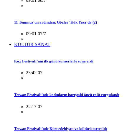
09:01 08/7
11 Temmuz'un ardından: Gözler 'Kök Yasa'da (2)
09:01 07/7
KÜLTÜR SANAT
Kox Festivali’nin ilk günü konserlerle sona erdi
23:42 07
Tetwan Festivali’nde kadınların barıştaki öncü rolü vurgulandı
22:17 07
Tetwan Festivali’nde Kürt edebiyatı ve kültürü tartışıldı