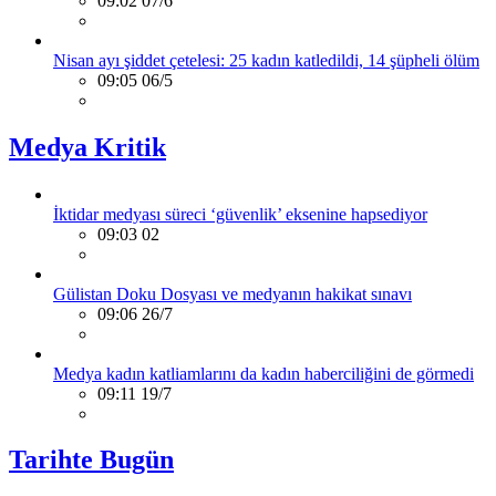
09:02 07/6
Nisan ayı şiddet çetelesi: 25 kadın katledildi, 14 şüpheli ölüm
09:05 06/5
Medya Kritik
İktidar medyası süreci ‘güvenlik’ eksenine hapsediyor
09:03 02
Gülistan Doku Dosyası ve medyanın hakikat sınavı
09:06 26/7
Medya kadın katliamlarını da kadın haberciliğini de görmedi
09:11 19/7
Tarihte Bugün