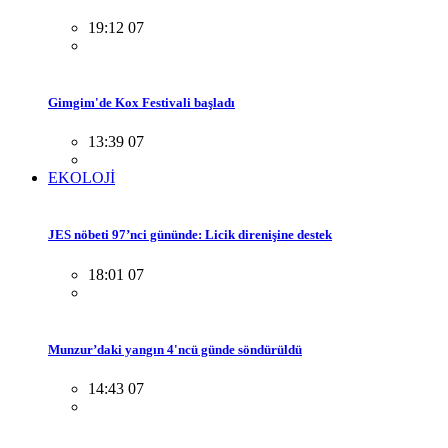
19:12 07
Gimgim'de Kox Festivali başladı
13:39 07
EKOLOJİ
JES nöbeti 97’nci gününde: Licik direnişine destek
18:01 07
Munzur’daki yangın 4'ncü günde söndürüldü
14:43 07