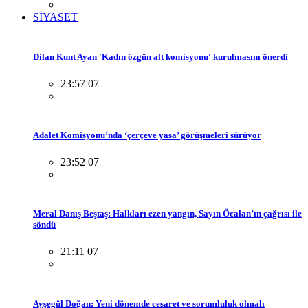
SİYASET
Dilan Kunt Ayan 'Kadın özgün alt komisyonu' kurulmasını önerdi
23:57 07
Adalet Komisyonu’nda ‘çerçeve yasa’ görüşmeleri sürüyor
23:52 07
Meral Danış Beştaş: Halkları ezen yangın, Sayın Öcalan’ın çağrısı ile
söndü
21:11 07
Ayşegül Doğan: Yeni dönemde cesaret ve sorumluluk olmalı