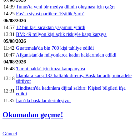
14:39
Tunus'ta yeni bir medya dilinin oluşması için çağrı
14:25
Fas’ta siyasi partilere ‘Eşitlik Şartı’
06/08/2026
14:57
12 bin kişi sıcaktan yaşamını yitirdi
13:31
BM: 49 milyon kişi açlık riskiyle karşı karşıya
05/08/2026
11:42
Guatemala'da bin 700 kişi tahliye edildi
10:47
Afganistan'da milyonlarca kadın haklarından edildi
04/08/2026
16:48
'Umut hakkı' için imza kampanyası
İdamlara karşı 132 haftalık direniş: Baskılar arttı, mücadele
13:18
sürüyor
Hindistan'da kadınlara dijital saldırı: Kişisel bilgileri ifşa
12:31
edildi
11:35
İran’da baskılar derinleşiyor
Okumadan geçme!
Güncel