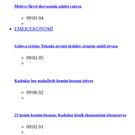
Mekiye Akyel dosyasında adalet çağrısı
09:01 04
EMEK/EKONOMİ
Gıdaya erişim: Yoksula geçmiş ürünler, zengine stabil piyasa
09:02 05
Kadınlar her mahallede komün bostanı istiyor
09:06 02
25 kentte komün bostanı: Kadınlar kendi ekonomisini oluşturuyor
09:02 01