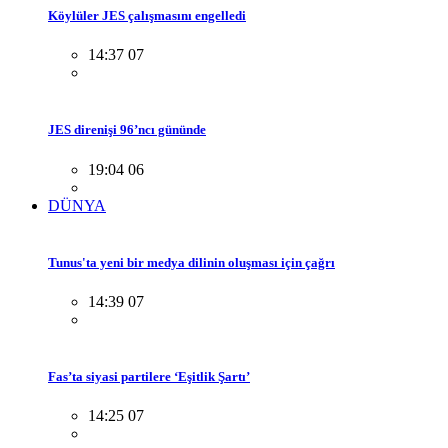
Köylüler JES çalışmasını engelledi
14:37 07
JES direnişi 96’ncı gününde
19:04 06
DÜNYA
Tunus'ta yeni bir medya dilinin oluşması için çağrı
14:39 07
Fas’ta siyasi partilere ‘Eşitlik Şartı’
14:25 07