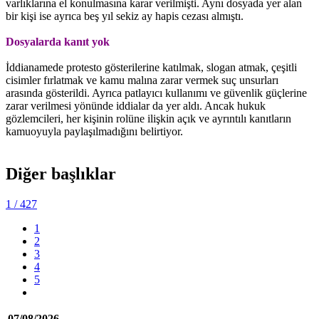
varlıklarına el konulmasına karar verilmişti. Aynı dosyada yer alan
bir kişi ise ayrıca beş yıl sekiz ay hapis cezası almıştı.
Dosyalarda kanıt yok
İddianamede protesto gösterilerine katılmak, slogan atmak, çeşitli
cisimler fırlatmak ve kamu malına zarar vermek suç unsurları
arasında gösterildi. Ayrıca patlayıcı kullanımı ve güvenlik güçlerine
zarar verilmesi yönünde iddialar da yer aldı. Ancak hukuk
gözlemcileri, her kişinin rolüne ilişkin açık ve ayrıntılı kanıtların
kamuoyuyla paylaşılmadığını belirtiyor.
Diğer başlıklar
1
/ 427
1
2
3
4
5
07/08/2026