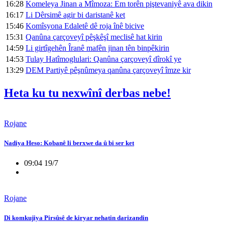
16:28
Komeleya Jinan a Mîmoza: Em torên piştevaniyê ava dikin
16:17
Li Dêrsimê agir bi daristanê ket
15:46
Komîsyona Edaletê dê roja înê bicive
15:31
Qanûna çarçoveyî pêşkêşî meclisê hat kirin
14:59
Li girtîgehên Îranê mafên jinan tên binpêkirin
14:53
Tulay Hatîmoglulari: Qanûna çarçoveyî dîrokî ye
13:29
DEM Partiyê pêşnûmeya qanûna çarçoveyî îmze kir
Heta ku tu nexwînî derbas nebe!
Rojane
Nadiya Heso: Kobanê li berxwe da û bi ser ket
09:04 19/7
Rojane
Di komkujiya Pirsûsê de kiryar nehatin darizandin