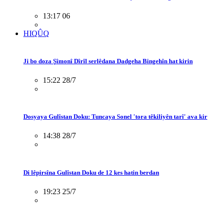
13:17 06
HIQÛQ
Ji bo doza Şîmonî Dîrîl serlêdana Dadgeha Bingehîn hat kirin
15:22 28/7
Dosyaya Gulîstan Doku: Tuncaya Sonel 'tora têkiliyên tarî' ava kir
14:38 28/7
Di lêpirsîna Gulîstan Doku de 12 kes hatin berdan
19:23 25/7