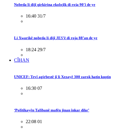
Nobeda li dijî qirkirina ekolojîk di roja 90'î de ye
16:40 31/7
Li Xwarikê nobeda li dijî JES’ê di roja 88’an de ye
18:24 29/7
CÎHAN
UNICEF: Tevî agirbestê jî li Xezayê 300 zarok hatin kuştin
16:30 07
‘Polîtîkayên Talîbanê mafên jinan înkar dike’
22:08 01