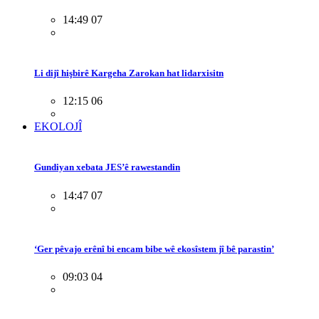
14:49 07
Li dijî hişbirê Kargeha Zarokan hat lidarxisitn
12:15 06
EKOLOJÎ
Gundiyan xebata JES’ê rawestandin
14:47 07
‘Ger pêvajo erênî bi encam bibe wê ekosîstem jî bê parastin’
09:03 04