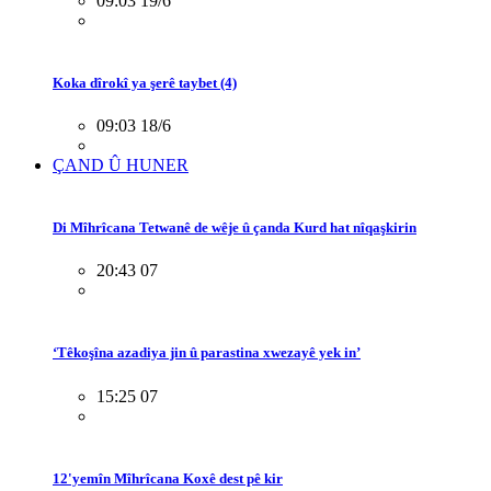
09:03 19/6
Koka dîrokî ya şerê taybet (4)
09:03 18/6
ÇAND Û HUNER
Di Mîhrîcana Tetwanê de wêje û çanda Kurd hat nîqaşkirin
20:43 07
‘Têkoşîna azadiya jin û parastina xwezayê yek in’
15:25 07
12'yemîn Mîhrîcana Koxê dest pê kir