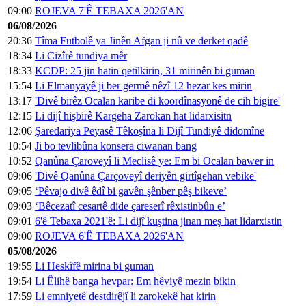
09:00
ROJEVA 7'Ê TEBAXA 2026'AN
06/08/2026
20:36
Tîma Futbolê ya Jinên Afgan ji nû ve derket qadê
18:34
Li Cizîrê tundiya mêr
18:33
KCDP: 25 jin hatin qetilkirin, 31 mirinên bi guman
15:54
Li Elmanyayê ji ber germê nêzî 12 hezar kes mirin
13:17
'Divê birêz Ocalan karibe di koordînasyonê de cih bigire'
12:15
Li dijî hişbirê Kargeha Zarokan hat lidarxisitn
12:06
Şaredariya Peyasê Têkoşîna li Dijî Tundiyê didomîne
10:54
Ji bo tevlibûna konsera ciwanan bang
10:52
Qanûna Çaroveyî li Meclisê ye: Em bi Ocalan bawer in
09:06
'Divê Qanûna Çarçoveyî deriyên girtîgehan vebike'
09:05
‘Pêvajo divê êdî bi gavên şênber pêş bikeve’
09:03
‘Bêcezatî cesartê dide çareserî rêxistinbûn e’
09:01
6'ê Tebaxa 2021'ê: Li dijî kuştina jinan meş hat lidarxistin
09:00
ROJEVA 6'Ê TEBAXA 2026'AN
05/08/2026
19:55
Li Heskîfê mirina bi guman
19:54
Li Êlihê banga hevpar: Em hêviyê mezin bikin
17:59
Li emniyetê destdirêjî li zarokekê hat kirin