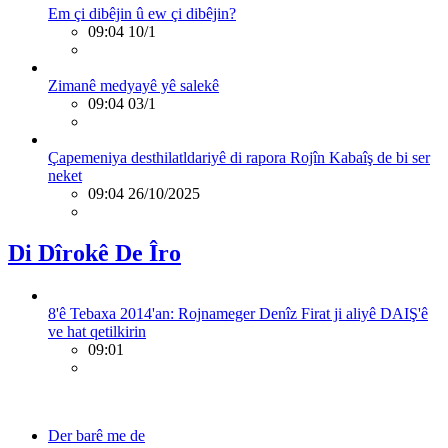
Em çi dibêjin û ew çi dibêjin?
09:04 10/1
Zimanê medyayê yê salekê
09:04 03/1
Çapemeniya desthilatldariyê di rapora Rojîn Kabaîş de bi ser
neket
09:04 26/10/2025
Di Dîrokê De Îro
8'ê Tebaxa 2014'an: Rojnameger Denîz Firat ji aliyê DAIŞ'ê
ve hat qetilkirin
09:01
Der barê me de