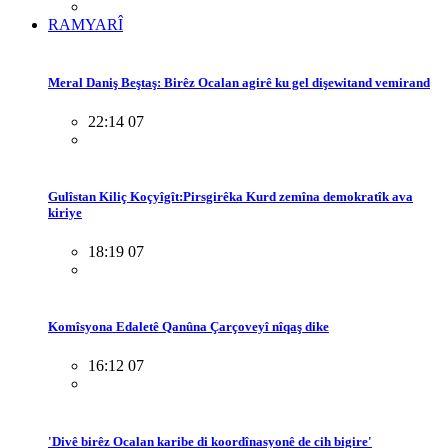
RAMYARÎ
Meral Daniş Beştaş: Birêz Ocalan agirê ku gel dişewitand vemirand
22:14 07
Gulîstan Kiliç Koçyîgît:Pirsgirêka Kurd zemîna demokratîk ava
kiriye
18:19 07
Komîsyona Edaletê Qanûna Çarçoveyî nîqaş dike
16:12 07
'Divê birêz Ocalan karibe di koordînasyonê de cih bigire'