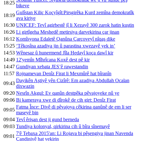
18:25
bikeve
Gulîstan Kiliç Koçyîgît:Pirsgirêka Kurd zemîna demokratîk
18:19
ava kiriye
16:30
UNICEF: Tevî agirbestê jî li Xezayê 300 zarok hatin kuştin
16:26
Li girtîgeha Meşhedê metirsiya darvekirina çar jinan
16:12
Komîsyona Edaletê Qanûna Çarçoveyî nîqaş dike
15:25
‘Têkoşîna azadiya jin û parastina xwezayê yek in’
14:53
Wênesaz û hunermend Jîla Hedayî koça dawî kir
14:49
12'yemîn Mîhrîcana Koxê dest pê kir
14:47
Gundiyan xebata JES’ê rawestandin
11:57
Rojnamevan Denîz Firat li Mexmûrê hat bîranîn
Dayikên Aştiyê yên Cizîrê: Em azadiya Abdullah Ocalan
09:43
dixwazin
09:20
Nesrîn Akgul: Ev qanûn destpêka pêvajoyeke nû ye
09:06
Bi kameraya xwe di dîrokê de cih girt: Denîz Firat
Fatma Înce: Divê di pêvajoya çêkirina qanûnê de em li ser
09:05
maseyê bin
09:04
Tevî êrişan dest ji gund berneda
09:03
Tundiya kolonyal, qirkirina cih û bîra sînemayê
7'ê Tebaxa 2015'an: Li Rojava bi pêşengiya jinan Navenda
09:01
Çandiniyê hat vekirin