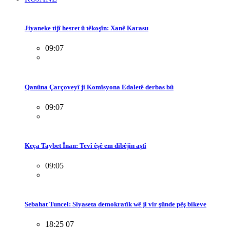
Jiyaneke tijî hesret û têkoşîn: Xanê Karasu
09:07
Qanûna Çarçoveyî ji Komîsyona Edaletê derbas bû
09:07
Keça Taybet Înan: Tevî êşê em dibêjin aştî
09:05
Sebahat Tuncel: Siyaseta demokratîk wê ji vir şûnde pêş bikeve
18:25 07