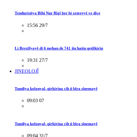
Tenduristiya Bîbî Nur Rîgî ber bi xetereyê ve diçe
15:56 29/7
Li Brezîlyayê di 6 mehan de 741 jin hatin qetilkirin
19:31 27/7
JINEOLOJÎ
Tundiya kolonyal, qirkirina cih û bîra sînemayê
09:03 07
Tundiya kolonyal, qirkirina cih û bîra sînemayê
09:04 31/7