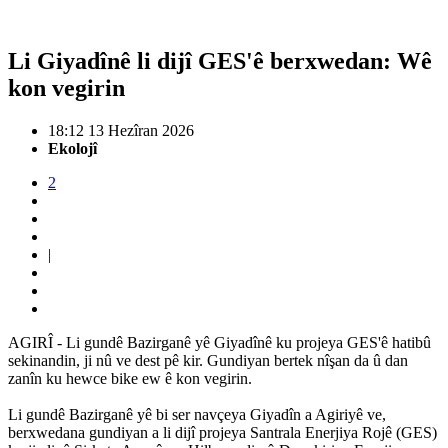
Li Giyadînê li dijî GES'ê berxwedan: Wê
kon vegirin
18:12 13 Hezîran 2026
Ekolojî
2
|
AGIRÎ - Li gundê Bazirganê yê Giyadînê ku projeya GES'ê hatibû
sekinandin, ji nû ve dest pê kir. Gundiyan bertek nîşan da û dan
zanîn ku hewce bike ew ê kon vegirin.
Li gundê Bazirganê yê bi ser navçeya Giyadîn a Agiriyê ve,
berxwedana gundiyan a li dijî projeya Santrala Enerjiya Rojê (GES)