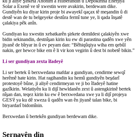
ku ji aliyê Şirketa Anonîm a Hilberandin û Depokirina Enerjiya
Solar a Exenê ve tê xwestin were avakirin, berdewam dike.
Gundiyên ku diyar kirin proje bi awayekî qaçax tê meşandin û di
destê wan de tu belgeyeke destûra fermî tune ye, li qada înşatê
çalakiya pêk anîn.
Gundiyan ku xwestin xebatkarên şirkete demildest çalakiyên xwe
bidin sekinandin, destnîşan kirin ku ew di parastina qadên xwe yên
jiyanê de bîryar in û ev peyam dan: “Bêhiqûqiya wiha em qebûl
nakin, ger hewce bike em ê li vir kon vegirin û dest bi nobetê bikin.”
Li ser gundiyan zexta îfadeyê
Li ser bertek û berxwedana mafdar a gundiyan, cendirme sewqî
herêmê hate kirin. Hat ragihandin ku hemû gundiyên beşdarî
protestoyê bûne, ji aliyê cendirmeyan ve ji bo îfadeyê hatine
gazîkirin. Welatiyên ku li dijî hewldanên zext û astengkirinê bertek
nîşan dan, teqez kirin ku ew ê berxwedana xwe ya li dijî projeya
GES'ê ya ku dê xweza û qadên wan ên jiyanê talan bike, bi
biryardarî bidomînin.
Berxwedan û bertekên gundiyan berdewam dike.
Sernavên din