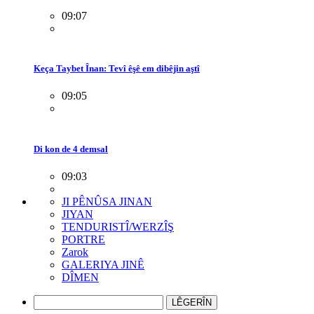
09:07
Keça Taybet Înan: Tevî êşê em dibêjin aştî
09:05
Di kon de 4 demsal
09:03
JI PÊNÛSA JINAN
JIYAN
TENDURISTÎ/WERZÎŞ
PORTRE
Zarok
GALERIYA JINÊ
DÎMEN
LÊGERÎN