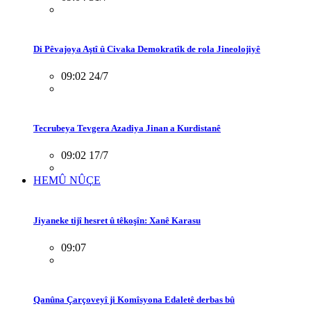
Di Pêvajoya Aştî û Civaka Demokratîk de rola Jineolojiyê
09:02 24/7
Tecrubeya Tevgera Azadiya Jinan a Kurdistanê
09:02 17/7
HEMÛ NÛÇE
Jiyaneke tijî hesret û têkoşîn: Xanê Karasu
09:07
Qanûna Çarçoveyî ji Komîsyona Edaletê derbas bû