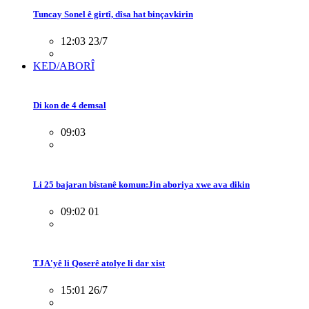
Tuncay Sonel ê girtî, dîsa hat binçavkirin
12:03 23/7
KED/ABORÎ
Di kon de 4 demsal
09:03
Li 25 bajaran bîstanê komun:Jin aboriya xwe ava dikin
09:02 01
TJA'yê li Qoserê atolye li dar xist
15:01 26/7