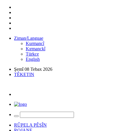
Ziman/Languae
Kurmancî
Kırmanckî
Türkçe
Englısh
Şemî 08 Tebax 2026
TÊKETIN
RÛPELA PÊŞÎN
ROJANE