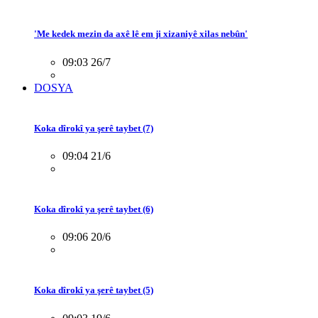
'Me kedek mezin da axê lê em ji xizaniyê xilas nebûn'
09:03 26/7
DOSYA
Koka dîrokî ya şerê taybet (7)
09:04 21/6
Koka dîrokî ya şerê taybet (6)
09:06 20/6
Koka dîrokî ya şerê taybet (5)