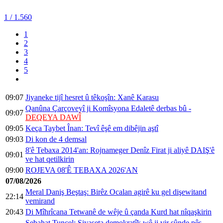
1
/ 1.560
1
2
3
4
5
09:07
Jiyaneke tijî hesret û têkoşîn: Xanê Karasu
Qanûna Çarçoveyî ji Komîsyona Edaletê derbas bû -
09:07
DEQEYA DAWÎ
09:05
Keça Taybet Înan: Tevî êşê em dibêjin aştî
09:03
Di kon de 4 demsal
8'ê Tebaxa 2014'an: Rojnameger Denîz Firat ji aliyê DAIŞ'ê
09:01
ve hat qetilkirin
09:00
ROJEVA 08'Ê TEBAXA 2026'AN
07/08/2026
Meral Daniş Beştaş: Birêz Ocalan agirê ku gel dişewitand
22:14
vemirand
20:43
Di Mîhrîcana Tetwanê de wêje û çanda Kurd hat nîqaşkirin
Sebahat Tuncel: Siyaseta demokratîk wê ji vir şûnde pêş