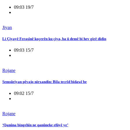
09:03 19/7
Jiyan
Li Çiyayê Feraşînê koçerên ku çiya, ba û demê bi hev girê didin
09:03 15/7
Rojane
Semsûriyan pêvajo nirxandin: Bila tecrîd bidawî be
09:02 15/7
Rojane
‘Qanûna bingehîn ne qanûneke efûyê ye’