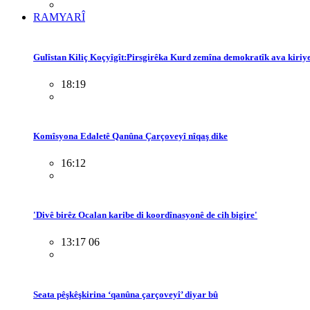
RAMYARÎ
Gulîstan Kiliç Koçyîgît:Pirsgirêka Kurd zemîna demokratîk ava kiriy
18:19
Komîsyona Edaletê Qanûna Çarçoveyî nîqaş dike
16:12
'Divê birêz Ocalan karibe di koordînasyonê de cih bigire'
13:17 06
Seata pêşkêşkirina ‘qanûna çarçoveyî’ diyar bû