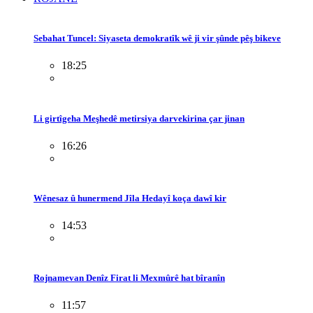
Sebahat Tuncel: Siyaseta demokratîk wê ji vir şûnde pêş bikeve
18:25
Li girtîgeha Meşhedê metirsiya darvekirina çar jinan
16:26
Wênesaz û hunermend Jîla Hedayî koça dawî kir
14:53
Rojnamevan Denîz Firat li Mexmûrê hat bîranîn
11:57