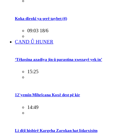
Koka dîrokî ya şerê taybet (4)
09:03 18/6
ÇAND Û HUNER
‘Têkoşîna azadiya jin û parastina xwezayê yek in’
15:25
12'yemîn Mîhrîcana Koxê dest pê kir
14:49
Li dijî hişbirê Kargeha Zarokan hat lidarxisitn