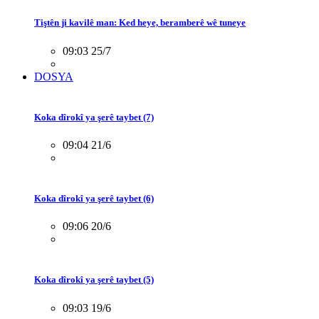
Tiştên ji kavilê man: Ked heye, beramberê wê tuneye
09:03 25/7
DOSYA
Koka dîrokî ya şerê taybet (7)
09:04 21/6
Koka dîrokî ya şerê taybet (6)
09:06 20/6
Koka dîrokî ya şerê taybet (5)
09:03 19/6