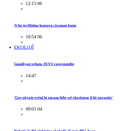
12:15 06
Ji bo tevlibûna konsera ciwanan bang
10:54 06
EKOLOJÎ
Gundiyan xebata JES’ê rawestandin
14:47
‘Ger pêvajo erênî bi encam bibe wê ekosîstem jî bê parastin’
09:03 04
Nobeda li dijî qirkirina ekolojîk di roja 90'î de ye