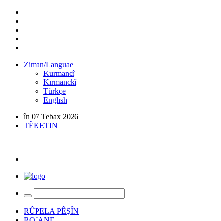
Ziman/Languae
Kurmancî
Kırmanckî
Türkçe
Englısh
în 07 Tebax 2026
TÊKETIN
RÛPELA PÊŞÎN
ROJANE