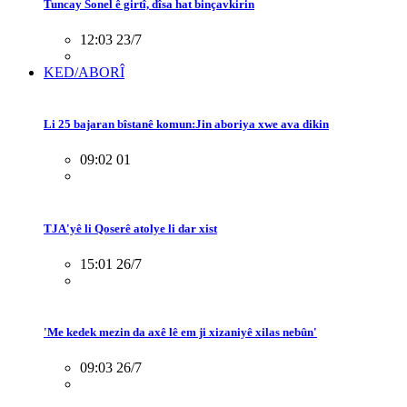
Tuncay Sonel ê girtî, dîsa hat binçavkirin
12:03 23/7
KED/ABORÎ
Li 25 bajaran bîstanê komun:Jin aboriya xwe ava dikin
09:02 01
TJA'yê li Qoserê atolye li dar xist
15:01 26/7
'Me kedek mezin da axê lê em ji xizaniyê xilas nebûn'
09:03 26/7