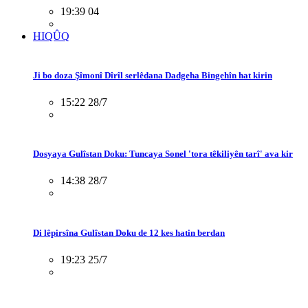
19:39 04
HIQÛQ
Ji bo doza Şîmonî Dîrîl serlêdana Dadgeha Bingehîn hat kirin
15:22 28/7
Dosyaya Gulîstan Doku: Tuncaya Sonel 'tora têkiliyên tarî' ava kir
14:38 28/7
Di lêpirsîna Gulîstan Doku de 12 kes hatin berdan
19:23 25/7