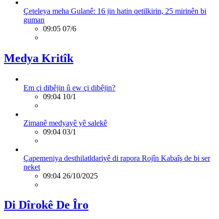
Çeteleya meha Gulanê: 16 jin hatin qetilkirin, 25 mirinên bi
guman
09:05 07/6
Medya Kritîk
Em çi dibêjin û ew çi dibêjin?
09:04 10/1
Zimanê medyayê yê salekê
09:04 03/1
Çapemeniya desthilatldariyê di rapora Rojîn Kabaîş de bi ser
neket
09:04 26/10/2025
Di Dîrokê De Îro