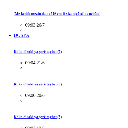
'Me kedek mezin da axê lê em ji xizaniyê xilas nebûn'
09:03 26/7
DOSYA
Koka dîrokî ya şerê taybet (7)
09:04 21/6
Koka dîrokî ya şerê taybet (6)
09:06 20/6
Koka dîrokî ya şerê taybet (5)