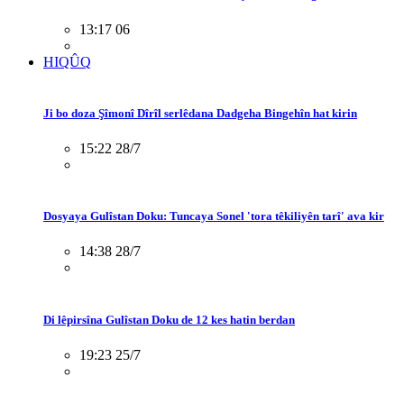
13:17 06
HIQÛQ
Ji bo doza Şîmonî Dîrîl serlêdana Dadgeha Bingehîn hat kirin
15:22 28/7
Dosyaya Gulîstan Doku: Tuncaya Sonel 'tora têkiliyên tarî' ava kir
14:38 28/7
Di lêpirsîna Gulîstan Doku de 12 kes hatin berdan
19:23 25/7