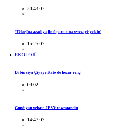
20:43 07
‘Têkoşîna azadiya jin û parastina xwezayê yek in’
15:25 07
EKOLOJÎ
Di bin siya Çiyayê Kato de hezar reng
09:02
Gundiyan xebata JES’ê rawestandin
14:47 07