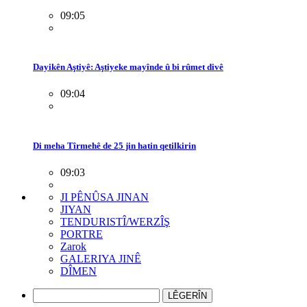
09:05
Dayikên Aştiyê: Aştiyeke mayînde û bi rûmet divê
09:04
Di meha Tîrmehê de 25 jin hatin qetilkirin
09:03
JI PÊNÛSA JINAN
JIYAN
TENDURISTÎ/WERZÎŞ
PORTRE
Zarok
GALERIYA JINÊ
DÎMEN
LÊGERÎN