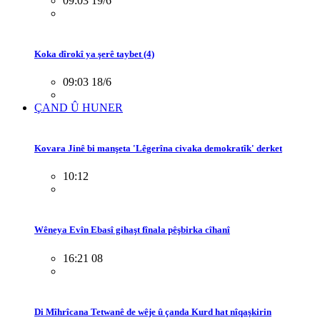
09:03 19/6
Koka dîrokî ya şerê taybet (4)
09:03 18/6
ÇAND Û HUNER
Kovara Jinê bi manşeta 'Lêgerîna civaka demokratîk' derket
10:12
Wêneya Evîn Ebasî gihaşt fînala pêşbirka cîhanî
16:21 08
Di Mîhrîcana Tetwanê de wêje û çanda Kurd hat nîqaşkirin