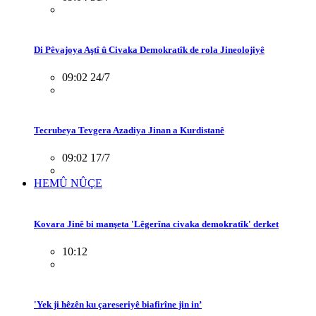
Di Pêvajoya Aştî û Civaka Demokratîk de rola Jineolojiyê
09:02 24/7
Tecrubeya Tevgera Azadiya Jinan a Kurdistanê
09:02 17/7
HEMÛ NÛÇE
Kovara Jinê bi manşeta 'Lêgerîna civaka demokratîk' derket
10:12
'Yek ji hêzên ku çareseriyê biafirîne jin in’