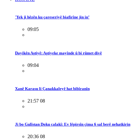
'Yek ji hêzên ku çareseriyê biafirîne jin in’
09:05
Dayikên Aştiyê: Aştiyeke mayînde û bi rûmet divê
09:04
Xanê Karasu li Çanakkaleyê hat bibîranîn
21:57 08
Ji bo Gulîstan Doku çalakî: Ev lêpirsîn çima 6 sal berê nehatkirin
20:36 08