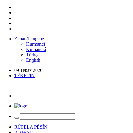
Ziman/Languae
Kurmancî
Kırmanckî
Türkçe
Englısh
09 Tebax 2026
TÊKETIN
RÛPELA PÊŞÎN
ROJANE