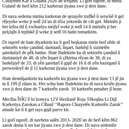
Cînayetên Kar a Gulana 2026’an weşand. Li gorî raporê, di meha
Gulanê de herî kêm 212 karkeran jiyana xwe ji dest dane.
Di nava sedema mirina karkeran de qezayên trafîkê û serwîsê li gel
rêjeyeke weke ji sedî 24’an di rêza yekemîn de cih girt. Mirinên ji
ber krîza dil û xwînariya mejîyî weke ji sedî 14 û mirinên ji ber
pelçiqîn û tepînkê jî weke ji sedî 16 hatin tomarkirin.
Di raporê de hate diyarkirin ku li gorî beşkaran mirin herî zêde di
sektorên weke çandinî, daristanî, înşaet, barkêşî û xizmetên
şaredariyê de pêk hatine. Hate îfadekirin ku di sektorên çandinî û
daristaniyê de 48, di yên înşaet û çêkirina rêyan de 38, di ya
barkêşiyê de 33, di yên şaredarî û giştî de 16 û di yên bazirganî û
perwerdeyê de jî 11 karkeran jiyana xwe ji dest dane.
Hate destnîşankirin ku karkerên ku jiyana xwe ji dest dane 13 jê jin
in û 199 jî zilam in. Her wiha hate îfadekirin ku di nava kesên jiyana
xwe ji dest dane de 7 karkerên zarok 16 karkerên penaber jî hene.
Meclîsa ÎSÎG’ê bi boneya 12’ê Hezîranê Roja Têkoşîna Li Dijî
Karkeriya Zarokan a Cîhanî ‘’Rapora Cînayetên Karkerên Zarok’’
amade kir û li gel raya giştî parve kir.
Li gorî raporê, di navbera salên 2013- 2026’an de herî kêm 862
zarok dema li ser kar jiyana xwe ji dest dane. Di nava sedemên