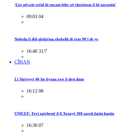
‘Ger pêvajo erênî bi encam bibe wê ekosîstem jî bê parastin’
09:03 04
Nobeda li dijî qirkirina ekolojîk di roja 90'î de ye
16:40 31/7
CÎHAN
Li Sûriyeyê 46 jin jiyana xwe ji dest dane
16:12 08
UNICEF: Tevî agirbestê jî li Xezayê 300 zarok hatin kuştin
16:30 07