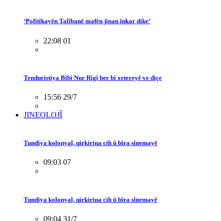
‘Polîtîkayên Talîbanê mafên jinan înkar dike’
22:08 01
Tenduristiya Bîbî Nur Rîgî ber bi xetereyê ve diçe
15:56 29/7
JINEOLOJÎ
Tundiya kolonyal, qirkirina cih û bîra sînemayê
09:03 07
Tundiya kolonyal, qirkirina cih û bîra sînemayê
09:04 31/7