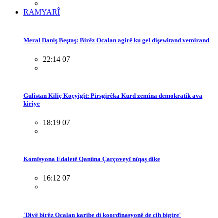
RAMYARÎ
Meral Daniş Beştaş: Birêz Ocalan agirê ku gel dişewitand vemirand
22:14 07
Gulîstan Kiliç Koçyîgît: Pirsgirêka Kurd zemîna demokratîk ava
kiriye
18:19 07
Komîsyona Edaletê Qanûna Çarçoveyî nîqaş dike
16:12 07
'Divê birêz Ocalan karibe di koordînasyonê de cih bigire'