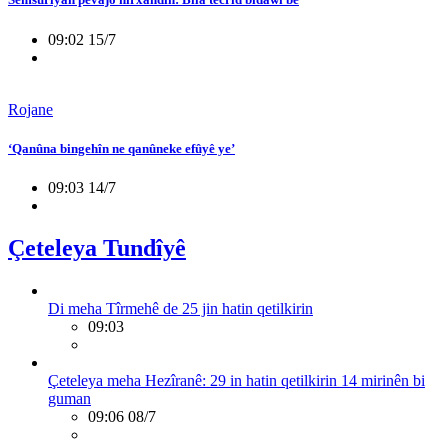
09:02 15/7
Rojane
‘Qanûna bingehîn ne qanûneke efûyê ye’
09:03 14/7
Çeteleya Tundîyê
Di meha Tîrmehê de 25 jin hatin qetilkirin
09:03
Çeteleya meha Hezîranê: 29 in hatin qetilkirin 14 mirinên bi
guman
09:06 08/7