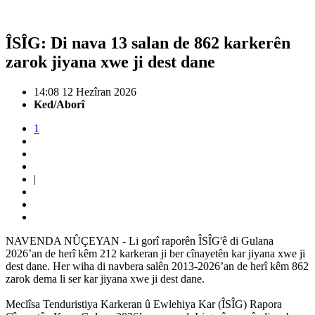
ÎSÎG: Di nava 13 salan de 862 karkerên
zarok jiyana xwe ji dest dane
14:08 12 Hezîran 2026
Ked/Aborî
1
|
NAVENDA NÛÇEYAN - Li gorî raporên ÎSÎG'ê di Gulana
2026’an de herî kêm 212 karkeran ji ber cînayetên kar jiyana xwe ji
dest dane. Her wiha di navbera salên 2013-2026’an de herî kêm 862
zarok dema li ser kar jiyana xwe ji dest dane.
Meclîsa Tenduristiya Karkeran û Ewlehiya Kar (ÎSÎG) Rapora