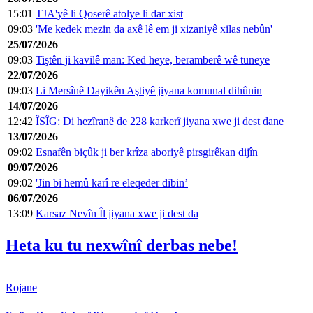
15:01
TJA'yê li Qoserê atolye li dar xist
09:03
'Me kedek mezin da axê lê em ji xizaniyê xilas nebûn'
25/07/2026
09:03
Tiştên ji kavilê man: Ked heye, beramberê wê tuneye
22/07/2026
09:03
Li Mersînê Dayikên Aştiyê jiyana komunal dihûnin
14/07/2026
12:42
ÎSÎG: Di hezîranê de 228 karkerî jiyana xwe ji dest dane
13/07/2026
09:02
Esnafên biçûk ji ber krîza aboriyê pirsgirêkan dijîn
09/07/2026
09:02
'Jin bi hemû karî re eleqeder dibin’
06/07/2026
13:09
Karsaz Nevîn Îl jiyana xwe ji dest da
Heta ku tu nexwînî derbas nebe!
Rojane