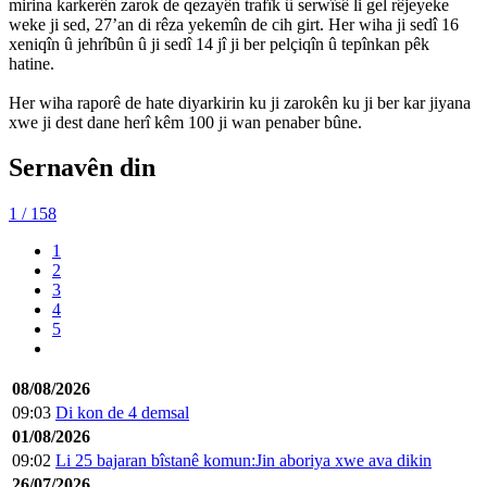
mirina karkerên zarok de qezayên trafîk û serwîsê li gel rêjeyeke
weke ji sed, 27’an di rêza yekemîn de cih girt. Her wiha ji sedî 16
xeniqîn û jehrîbûn û ji sedî 14 jî ji ber pelçiqîn û tepînkan pêk
hatine.
Her wiha raporê de hate diyarkirin ku ji zarokên ku ji ber kar jiyana
xwe ji dest dane herî kêm 100 ji wan penaber bûne.
Sernavên din
1
/ 158
1
2
3
4
5
08/08/2026
09:03
Di kon de 4 demsal
01/08/2026
09:02
Li 25 bajaran bîstanê komun:Jin aboriya xwe ava dikin
26/07/2026