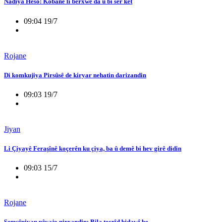
Nadiya Heso: Kobanê li berxwe da û bi ser ket
09:04 19/7
Rojane
Di komkujiya Pirsûsê de kiryar nehatin darizandin
09:03 19/7
Jiyan
Li Çiyayê Feraşînê koçerên ku çiya, ba û demê bi hev girê didin
09:03 15/7
Rojane
Semsûriyan pêvajo nirxandin: Bila tecrîd bidawî be