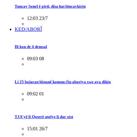
Tuncay Sonel ê girtî, dîsa hat binçavkirin
12:03 23/7
KED/ABORÎ
Di kon de 4 demsal
09:03 08
Li 25 bajaran bîstanê komun:Jin aboriya xwe ava dikin
09:02 01
TJA'yê li Qoserê atolye li dar xist
15:01 26/7