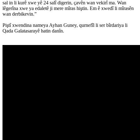
sal in li kurê xwe yê 24 salî digerin, çavên wan vekirî ma. Wan
lêgerîna xwe ya edaletê ji mere mîras hiştin. Em ê xwedî li mîrasên
wan derbikevin.”
Piştî xwendina nameya Ayhan Guney, qurnefîl li ser bîrdariya li
Qada Galatasarayê hatin danîn.