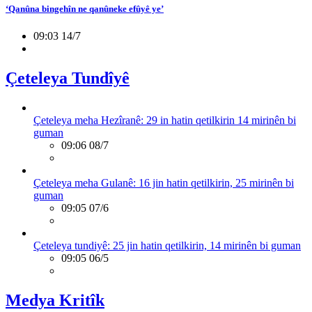
‘Qanûna bingehîn ne qanûneke efûyê ye’
09:03 14/7
Çeteleya Tundîyê
Çeteleya meha Hezîranê: 29 in hatin qetilkirin 14 mirinên bi
guman
09:06 08/7
Çeteleya meha Gulanê: 16 jin hatin qetilkirin, 25 mirinên bi
guman
09:05 07/6
Çeteleya tundiyê: 25 jin hatin qetilkirin, 14 mirinên bi guman
09:05 06/5
Medya Kritîk