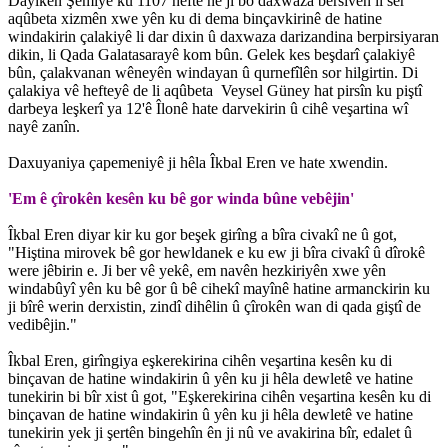
Dayikên Şemiyê ku 1107 hefte ne ji bo daxwaza bersivên li ser
aqûbeta xizmên xwe yên ku di dema binçavkirinê de hatine
windakirin çalakiyê li dar dixin û daxwaza darizandina berpirsiyaran
dikin, li Qada Galatasarayê kom bûn. Gelek kes beşdarî çalakiyê
bûn, çalakvanan wêneyên windayan û qurnefîlên sor hilgirtin. Di
çalakiya vê hefteyê de li aqûbeta Veysel Güney hat pirsîn ku piştî
darbeya leşkerî ya 12'ê Îlonê hate darvekirin û cihê veşartina wî
nayê zanîn.
Daxuyaniya çapemeniyê ji hêla Îkbal Eren ve hate xwendin.
'Em ê çîrokên kesên ku bê gor winda bûne vebêjin'
Îkbal Eren diyar kir ku gor beşek girîng a bîra civakî ne û got,
"Hiştina mirovek bê gor hewldanek e ku ew ji bîra civakî û dîrokê
were jêbirin e. Ji ber vê yekê, em navên hezkiriyên xwe yên
windabûyî yên ku bê gor û bê cihekî mayînê hatine armanckirin ku
ji bîrê werin derxistin, zindî dihêlin û çîrokên wan di qada giştî de
vedibêjin."
Îkbal Eren, girîngiya eşkerekirina cihên veşartina kesên ku di
binçavan de hatine windakirin û yên ku ji hêla dewletê ve hatine
tunekirin bi bîr xist û got, "Eşkerekirina cihên veşartina kesên ku di
binçavan de hatine windakirin û yên ku ji hêla dewletê ve hatine
tunekirin yek ji şertên bingehîn ên ji nû ve avakirina bîr, edalet û