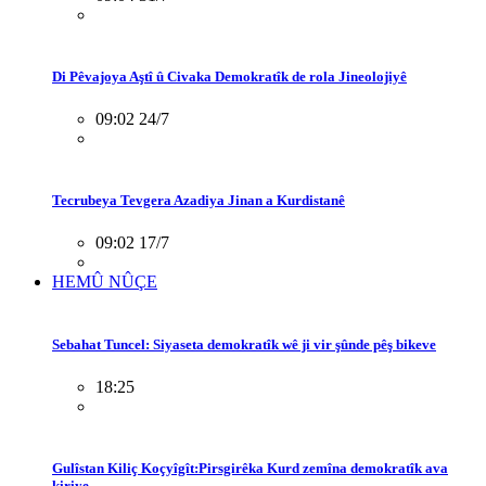
Di Pêvajoya Aştî û Civaka Demokratîk de rola Jineolojiyê
09:02 24/7
Tecrubeya Tevgera Azadiya Jinan a Kurdistanê
09:02 17/7
HEMÛ NÛÇE
Sebahat Tuncel: Siyaseta demokratîk wê ji vir şûnde pêş bikeve
18:25
Gulîstan Kiliç Koçyîgît:Pirsgirêka Kurd zemîna demokratîk ava
kiriye