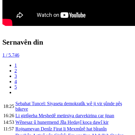
Sernavên din
1
/ 5.746
1
2
3
4
5
Sebahat Tuncel: Siyaseta demokratîk wê ji vir şûnde pêş
18:25
bikeve
16:26
Li girtîgeha Meşhedê metirsiya darvekirina çar jinan
14:53
Wênesaz û hunermend Jîla Hedayî koça dawî kir
11:57
Rojnamevan Denîz Firat li Mexmûrê hat bîranîn