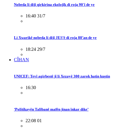
Nobeda li dijî qirkirina ekolojîk di roja 90'î de ye
16:40 31/7
Li Xwarikê nobeda li dijî JES’ê di roja 88’an de ye
18:24 29/7
CÎHAN
UNICEF: Tevî agirbestê jî li Xezayê 300 zarok hatin kuştin
16:30
‘Polîtîkayên Talîbanê mafên jinan înkar dike’
22:08 01