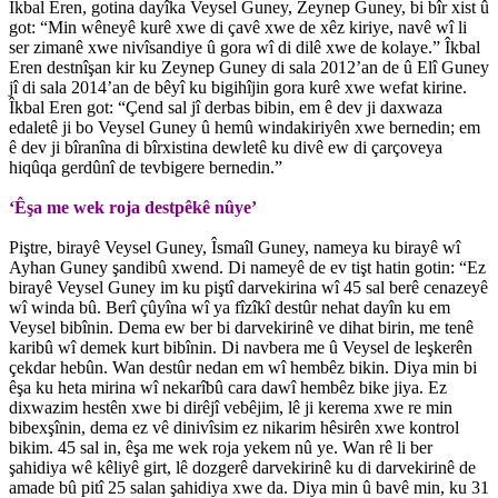
Îkbal Eren, gotina dayîka Veysel Guney, Zeynep Guney, bi bîr xist û
got: “Min wêneyê kurê xwe di çavê xwe de xêz kiriye, navê wî li
ser zimanê xwe nivîsandiye û gora wî di dilê xwe de kolaye.” Îkbal
Eren destnîşan kir ku Zeynep Guney di sala 2012’an de û Elî Guney
jî di sala 2014’an de bêyî ku bigihîjin gora kurê xwe wefat kirine.
Îkbal Eren got: “Çend sal jî derbas bibin, em ê dev ji daxwaza
edaletê ji bo Veysel Guney û hemû windakiriyên xwe bernedin; em
ê dev ji bîranîna di bîrxistina dewletê ku divê ew di çarçoveya
hiqûqa gerdûnî de tevbigere bernedin.”
‘Êşa me wek roja destpêkê nûye’
Piştre, birayê Veysel Guney, Îsmaîl Guney, nameya ku birayê wî
Ayhan Guney şandibû xwend. Di nameyê de ev tişt hatin gotin: “Ez
birayê Veysel Guney im ku piştî darvekirina wî 45 sal berê cenazeyê
wî winda bû. Berî çûyîna wî ya fîzîkî destûr nehat dayîn ku em
Veysel bibînin. Dema ew ber bi darvekirinê ve dihat birin, me tenê
karibû wî demek kurt bibînin. Di navbera me û Veysel de leşkerên
çekdar hebûn. Wan destûr nedan em wî hembêz bikin. Diya min bi
êşa ku heta mirina wî nekarîbû cara dawî hembêz bike jiya. Ez
dixwazim hestên xwe bi dirêjî vebêjim, lê ji kerema xwe re min
bibexşînin, dema ez vê dinivîsim ez nikarim hêsirên xwe kontrol
bikim. 45 sal in, êşa me wek roja yekem nû ye. Wan rê li ber
şahidiya wê kêliyê girt, lê dozgerê darvekirinê ku di darvekirinê de
amade bû pitî 25 salan şahidiya xwe da. Diya min û bavê min, ku 31