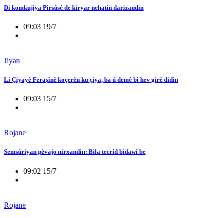
Di komkujiya Pirsûsê de kiryar nehatin darizandin
09:03 19/7
Jiyan
Li Çiyayê Feraşînê koçerên ku çiya, ba û demê bi hev girê didin
09:03 15/7
Rojane
Semsûriyan pêvajo nirxandin: Bila tecrîd bidawî be
09:02 15/7
Rojane