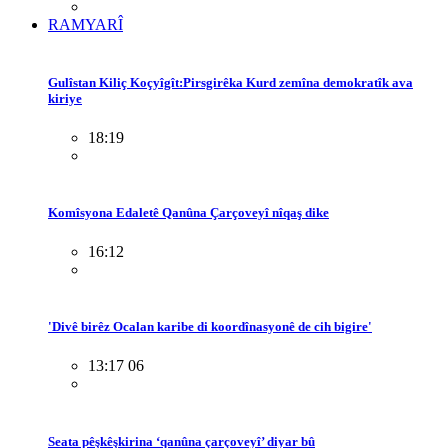
RAMYARÎ
Gulîstan Kiliç Koçyîgît:Pirsgirêka Kurd zemîna demokratîk ava
kiriye
18:19
Komîsyona Edaletê Qanûna Çarçoveyî nîqaş dike
16:12
'Divê birêz Ocalan karibe di koordînasyonê de cih bigire'
13:17 06
Seata pêşkêşkirina ‘qanûna çarçoveyî’ diyar bû