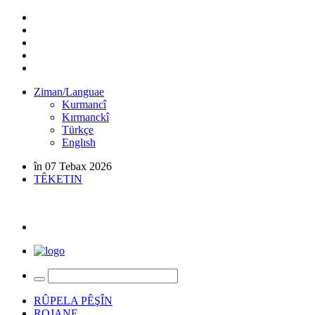
Ziman/Languae
Kurmancî
Kırmanckî
Türkçe
Englısh
în 07 Tebax 2026
TÊKETIN
RÛPELA PÊŞÎN
ROJANE