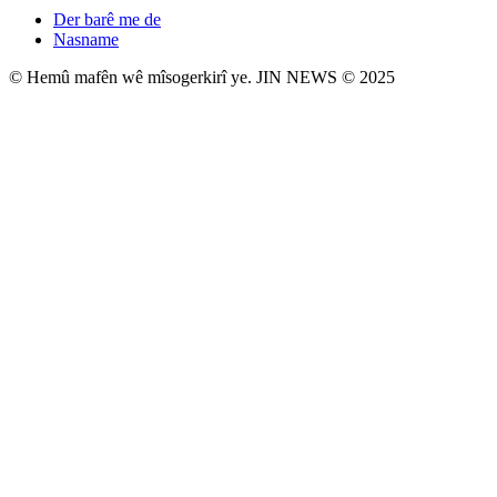
Der barê me de
Nasname
© Hemû mafên wê mîsogerkirî ye. JIN NEWS © 2025