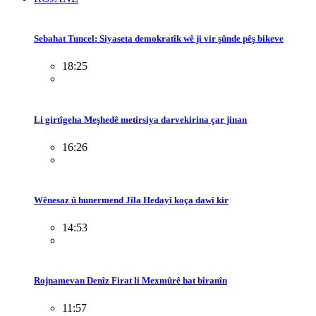
Sebahat Tuncel: Siyaseta demokratîk wê ji vir şûnde pêş bikeve
18:25
Li girtîgeha Meşhedê metirsiya darvekirina çar jinan
16:26
Wênesaz û hunermend Jîla Hedayî koça dawî kir
14:53
Rojnamevan Denîz Firat li Mexmûrê hat bîranîn
11:57