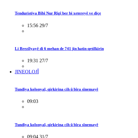
Tenduristiya Bîbî Nur Rîgî ber bi xetereyê ve diçe
15:56 29/7
Li Brezîlyayê di 6 mehan de 741 jin hatin qetilkirin
19:31 27/7
JINEOLOJÎ
Tundiya kolonyal, qirkirina cih û bîra sînemayê
09:03
Tundiya kolonyal, qirkirina cih û bîra sînemayê
09:04 31/7