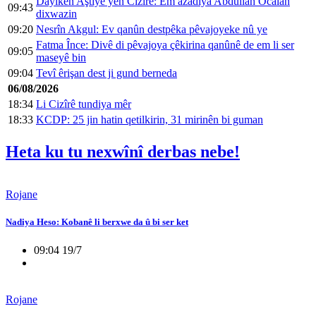
Dayikên Aştiyê yên Cizîrê: Em azadiya Abdullah Ocalan
09:43
dixwazin
09:20
Nesrîn Akgul: Ev qanûn destpêka pêvajoyeke nû ye
Fatma Înce: Divê di pêvajoya çêkirina qanûnê de em li ser
09:05
maseyê bin
09:04
Tevî êrişan dest ji gund berneda
06/08/2026
18:34
Li Cizîrê tundiya mêr
18:33
KCDP: 25 jin hatin qetilkirin, 31 mirinên bi guman
Heta ku tu nexwînî derbas nebe!
Rojane
Nadiya Heso: Kobanê li berxwe da û bi ser ket
09:04 19/7
Rojane