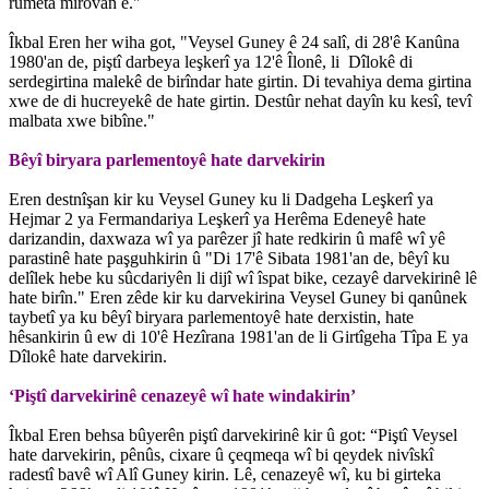
rûmeta mirovan e."
Îkbal Eren her wiha got, "Veysel Guney ê 24 salî, di 28'ê Kanûna
1980'an de, piştî darbeya leşkerî ya 12'ê Îlonê, li Dîlokê di
serdegirtina malekê de birîndar hate girtin. Di tevahiya dema girtina
xwe de di hucreyekê de hate girtin. Destûr nehat dayîn ku kesî, tevî
malbata xwe bibîne."
Bêyî biryara parlementoyê hate darvekirin
Eren destnîşan kir ku Veysel Guney ku li Dadgeha Leşkerî ya
Hejmar 2 ya Fermandariya Leşkerî ya Herêma Edeneyê hate
darizandin, daxwaza wî ya parêzer jî hate redkirin û mafê wî yê
parastinê hate paşguhkirin û "Di 17'ê Sibata 1981'an de, bêyî ku
delîlek hebe ku sûcdariyên li dijî wî îspat bike, cezayê darvekirinê lê
hate birîn." Eren zêde kir ku darvekirina Veysel Guney bi qanûnek
taybetî ya ku bêyî biryara parlementoyê hate derxistin, hate
hêsankirin û ew di 10'ê Hezîrana 1981'an de li Girtîgeha Tîpa E ya
Dîlokê hate darvekirin.
‘Piştî darvekirinê cenazeyê wî hate windakirin’
Îkbal Eren behsa bûyerên piştî darvekirinê kir û got: “Piştî Veysel
hate darvekirin, pênûs, cixare û çeqmeqa wî bi qeydek nivîskî
radestî bavê wî Alî Guney kirin. Lê, cenazeyê wî, ku bi girteka