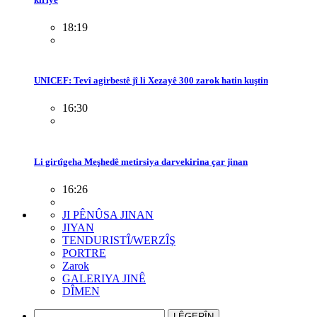
18:19
UNICEF: Tevî agirbestê jî li Xezayê 300 zarok hatin kuştin
16:30
Li girtîgeha Meşhedê metirsiya darvekirina çar jinan
16:26
JI PÊNÛSA JINAN
JIYAN
TENDURISTÎ/WERZÎŞ
PORTRE
Zarok
GALERIYA JINÊ
DÎMEN
LÊGERÎN