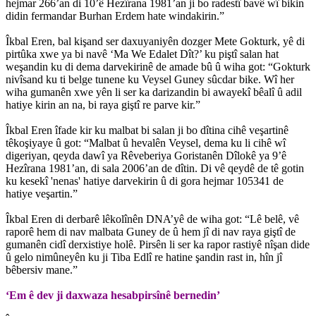
hejmar 266’an di 10’ê Hezîrana 1981’an ji bo radestî bavê wî bikin
didin fermandar Burhan Erdem hate windakirin.”
Îkbal Eren, bal kişand ser daxuyaniyên dozger Mete Gokturk, yê di
pirtûka xwe ya bi navê ‘Ma We Edalet Dît?’ ku piştî salan hat
weşandin ku di dema darvekirinê de amade bû û wiha got: “Gokturk
nivîsand ku ti belge tunene ku Veysel Guney sûcdar bike. Wî her
wiha gumanên xwe yên li ser ka darizandin bi awayekî bêalî û adil
hatiye kirin an na, bi raya giştî re parve kir.”
Îkbal Eren îfade kir ku malbat bi salan ji bo dîtina cihê veşartinê
têkoşiyaye û got: “Malbat û hevalên Veysel, dema ku li cihê wî
digeriyan, qeyda dawî ya Rêveberiya Goristanên Dîlokê ya 9’ê
Hezîrana 1981’an, di sala 2006’an de dîtin. Di vê qeydê de tê gotin
ku kesekî 'nenas' hatiye darvekirin û di gora hejmar 105341 de
hatiye veşartin.”
Îkbal Eren di derbarê lêkolînên DNA’yê de wiha got: “Lê belê, vê
raporê hem di nav malbata Guney de û hem jî di nav raya giştî de
gumanên cidî derxistiye holê. Pirsên li ser ka rapor rastiyê nîşan dide
û gelo nimûneyên ku ji Tiba Edlî re hatine şandin rast in, hîn jî
bêbersiv mane.”
‘Em ê dev ji daxwaza hesabpirsînê bernedin’