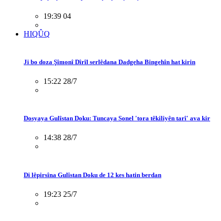
19:39 04
HIQÛQ
Ji bo doza Şîmonî Dîrîl serlêdana Dadgeha Bingehîn hat kirin
15:22 28/7
Dosyaya Gulîstan Doku: Tuncaya Sonel 'tora têkiliyên tarî' ava kir
14:38 28/7
Di lêpirsîna Gulîstan Doku de 12 kes hatin berdan
19:23 25/7