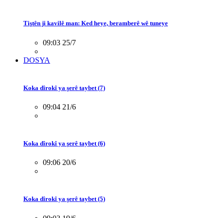
Tiştên ji kavilê man: Ked heye, beramberê wê tuneye
09:03 25/7
DOSYA
Koka dîrokî ya şerê taybet (7)
09:04 21/6
Koka dîrokî ya şerê taybet (6)
09:06 20/6
Koka dîrokî ya şerê taybet (5)