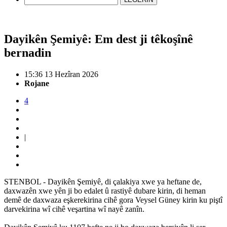
Dayikên Şemiyê: Em dest ji têkoşînê
bernadin
15:36 13 Hezîran 2026
Rojane
4
|
STENBOL - Dayikên Şemiyê, di çalakiya xwe ya heftane de,
daxwazên xwe yên ji bo edalet û rastiyê dubare kirin, di heman
demê de daxwaza eşkerekirina cihê gora Veysel Güney kirin ku piştî
darvekirina wî cihê veşartina wî nayê zanîn.