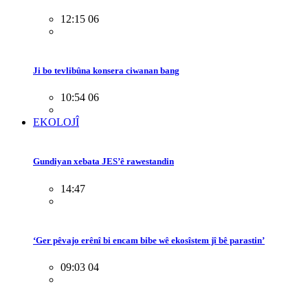
12:15 06
Ji bo tevlibûna konsera ciwanan bang
10:54 06
EKOLOJÎ
Gundiyan xebata JES’ê rawestandin
14:47
‘Ger pêvajo erênî bi encam bibe wê ekosîstem jî bê parastin’
09:03 04