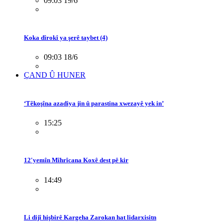
09:03 19/6
Koka dîrokî ya şerê taybet (4)
09:03 18/6
ÇAND Û HUNER
‘Têkoşîna azadiya jin û parastina xwezayê yek in’
15:25
12'yemîn Mîhrîcana Koxê dest pê kir
14:49
Li dijî hişbirê Kargeha Zarokan hat lidarxisitn