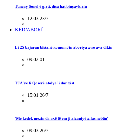
Tuncay Sonel ê girtî, dîsa hat binçavkirin
12:03 23/7
KED/ABORÎ
Li 25 bajaran bîstanê komun:Jin aboriya xwe ava dikin
09:02 01
TJA'yê li Qoserê atolye li dar xist
15:01 26/7
'Me kedek mezin da axê lê em ji xizaniyê xilas nebûn'
09:03 26/7