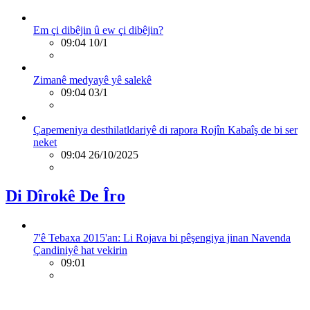
Em çi dibêjin û ew çi dibêjin?
09:04 10/1
Zimanê medyayê yê salekê
09:04 03/1
Çapemeniya desthilatldariyê di rapora Rojîn Kabaîş de bi ser
neket
09:04 26/10/2025
Di Dîrokê De Îro
7'ê Tebaxa 2015'an: Li Rojava bi pêşengiya jinan Navenda
Çandiniyê hat vekirin
09:01