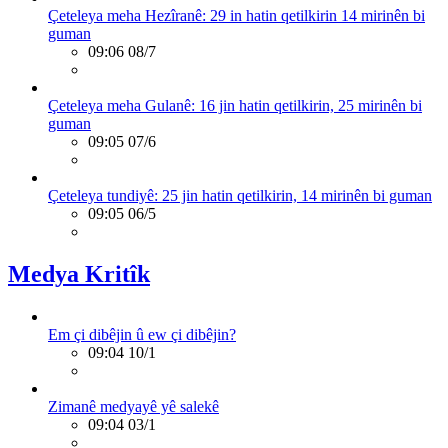
Çeteleya meha Hezîranê: 29 in hatin qetilkirin 14 mirinên bi
guman
09:06 08/7
Çeteleya meha Gulanê: 16 jin hatin qetilkirin, 25 mirinên bi
guman
09:05 07/6
Çeteleya tundiyê: 25 jin hatin qetilkirin, 14 mirinên bi guman
09:05 06/5
Medya Kritîk
Em çi dibêjin û ew çi dibêjin?
09:04 10/1
Zimanê medyayê yê salekê
09:04 03/1