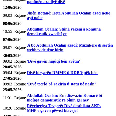
qanûnên azadiyê divê
12/06/2026
Jinên Botanê: Heta Abdullah Ocalan azad nebe
09:03
Rojane
aştî nabe
08/06/2026
Abdullah Ocalan: Stûna yekem a komuna
10:55
Rojane
demokratîk xwecihî ye
07/06/2026
Ji bo Abdullah Ocalan azadî: Muzakere di şertên
09:07
Rojane
wekhev de têne kirin
30/05/2026
09:02
Rojane
'Divê gavên hiqûqî bên avêtin'
28/05/2026
09:04
Rojane
Divê biryarên DMME û DDB’ê pêk bên
27/05/2026
09:03
Rojane
‘Divê tecrîd bê rakirin û statu bê nasîn’
25/05/2026
Abdullah Ocalan: Em dixwazin Komarê bi
11:01
Rojane
hiqûqa demokratîk re bînin gel hev
Rêveberiya Tevgerê: Divê desthilata AKP-
10:26
Rojane
MHP'ê gavên pêwîst biavêje!