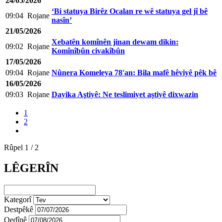
24/05/2026
‘Bi statuya Birêz Ocalan re wê statuya gel jî bê
09:04
Rojane
nasîn’
21/05/2026
Xebatên komînên jinan dewam dikin:
09:02
Rojane
Komînîbûn civakîbûn
17/05/2026
09:04
Rojane
Nûnera Komeleya 78'an: Bila mafê hêviyê pêk bê
16/05/2026
09:03
Rojane
Dayika Aştiyê: Ne teslimiyet aştiyê dixwazin
1
2
Rûpel 1 / 2
LÊGERÎN
Kategorî
Destpêkê
Qedînê