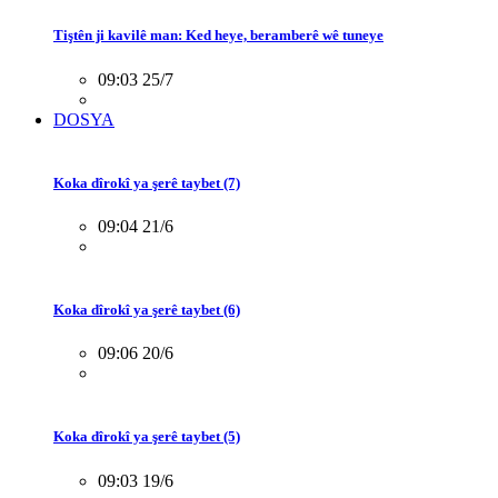
Tiştên ji kavilê man: Ked heye, beramberê wê tuneye
09:03 25/7
DOSYA
Koka dîrokî ya şerê taybet (7)
09:04 21/6
Koka dîrokî ya şerê taybet (6)
09:06 20/6
Koka dîrokî ya şerê taybet (5)
09:03 19/6