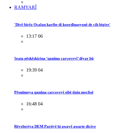
RAMYARÎ
'Divê birêz Ocalan karibe di koordînasyonê de cih bigire'
13:17 06
Seata pêşkêşkirina ‘qanûna çarçoveyî’ diyar bû
19:39 04
Pêşnûmeya qanûna çarçoveyî sibê tînin meclisê
16:48 04
Rêveberiya DEM Partiyê bi awayê awarte dicive