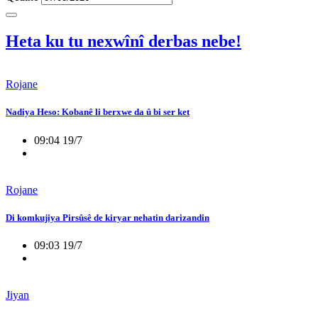
Heta ku tu nexwînî derbas nebe!
Rojane
Nadiya Heso: Kobanê li berxwe da û bi ser ket
09:04 19/7
Rojane
Di komkujiya Pirsûsê de kiryar nehatin darizandin
09:03 19/7
Jiyan