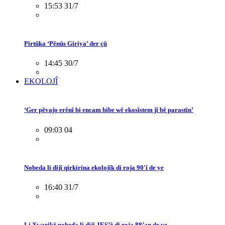
15:53 31/7
Pirtûka ‘Pênûs Giriya’ der çû
14:45 30/7
EKOLOJÎ
‘Ger pêvajo erênî bi encam bibe wê ekosîstem jî bê parastin’
09:03 04
Nobeda li dijî qirkirina ekolojîk di roja 90'î de ye
16:40 31/7
Li Xwarikê nobeda li dijî JES’ê di roja 88’an de ye