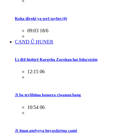
Koka dîrokî ya şerê taybet (4)
09:03 18/6
ÇAND Û HUNER
Li dijî hişbirê Kargeha Zarokan hat lidarxisitn
12:15 06
Ji bo tevlibûna konsera ciwanan bang
10:54 06
Ji jinan atolyeya boyaxkirina camê