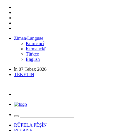
Ziman/Languae
Kurmancî
Kırmanckî
Türkçe
Englısh
în 07 Tebax 2026
TÊKETIN
RÛPELA PÊŞÎN
ROJANE