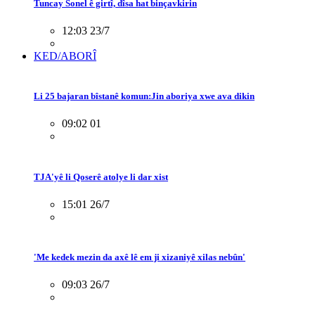
Tuncay Sonel ê girtî, dîsa hat binçavkirin
12:03 23/7
KED/ABORÎ
Li 25 bajaran bîstanê komun:Jin aboriya xwe ava dikin
09:02 01
TJA'yê li Qoserê atolye li dar xist
15:01 26/7
'Me kedek mezin da axê lê em ji xizaniyê xilas nebûn'
09:03 26/7