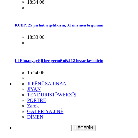
18:34 06
KCDP: 25 jin hatin qetilkirin, 31 mirinên bi guman
18:33 06
Li Elmanyayê ji ber germê nêzî 12 hezar kes mirin
15:54 06
JI PÊNÛSA JINAN
JIYAN
TENDURISTÎ/WERZÎŞ
PORTRE
Zarok
GALERIYA JINÊ
DÎMEN
LÊGERÎN