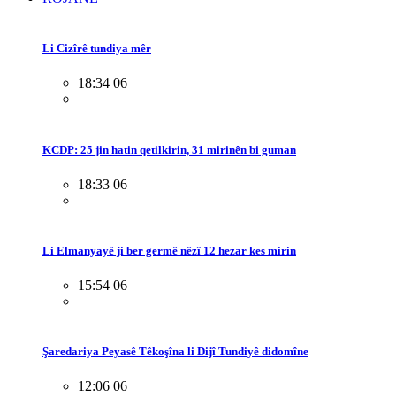
Li Cizîrê tundiya mêr
18:34 06
KCDP: 25 jin hatin qetilkirin, 31 mirinên bi guman
18:33 06
Li Elmanyayê ji ber germê nêzî 12 hezar kes mirin
15:54 06
Şaredariya Peyasê Têkoşîna li Dijî Tundiyê didomîne
12:06 06