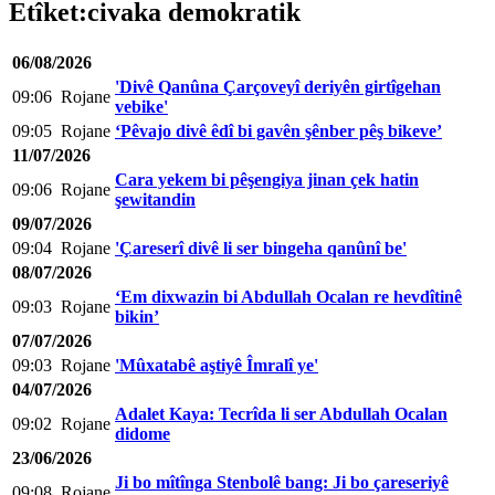
Etîket:civaka demokratik
06/08/2026
'Divê Qanûna Çarçoveyî deriyên girtîgehan
09:06
Rojane
vebike'
09:05
Rojane
‘Pêvajo divê êdî bi gavên şênber pêş bikeve’
11/07/2026
Cara yekem bi pêşengiya jinan çek hatin
09:06
Rojane
şewitandin
09/07/2026
09:04
Rojane
'Çareserî divê li ser bingeha qanûnî be'
08/07/2026
‘Em dixwazin bi Abdullah Ocalan re hevdîtinê
09:03
Rojane
bikin’
07/07/2026
09:03
Rojane
'Mûxatabê aştiyê Îmralî ye'
04/07/2026
Adalet Kaya: Tecrîda li ser Abdullah Ocalan
09:02
Rojane
didome
23/06/2026
Ji bo mîtînga Stenbolê bang: Ji bo çareseriyê
09:08
Rojane