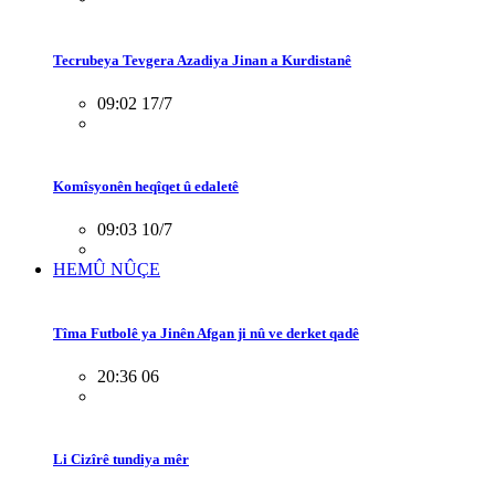
Tecrubeya Tevgera Azadiya Jinan a Kurdistanê
09:02 17/7
Komîsyonên heqîqet û edaletê
09:03 10/7
HEMÛ NÛÇE
Tîma Futbolê ya Jinên Afgan ji nû ve derket qadê
20:36 06
Li Cizîrê tundiya mêr