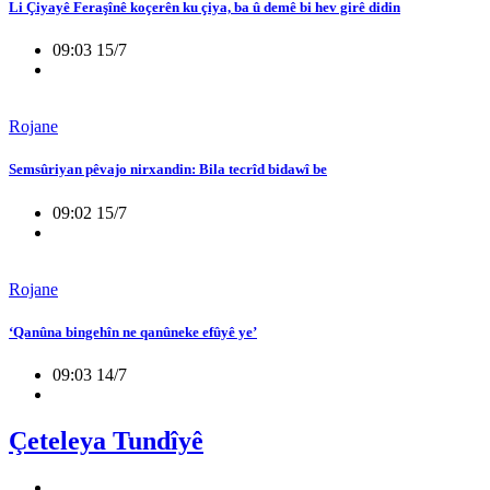
Li Çiyayê Feraşînê koçerên ku çiya, ba û demê bi hev girê didin
09:03 15/7
Rojane
Semsûriyan pêvajo nirxandin: Bila tecrîd bidawî be
09:02 15/7
Rojane
‘Qanûna bingehîn ne qanûneke efûyê ye’
09:03 14/7
Çeteleya Tundîyê