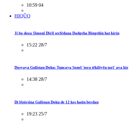
10:59 04
HIQÛQ
Ji bo doza Şîmonî Dîrîl serlêdana Dadgeha Bingehîn hat kirin
15:22 28/7
Dosyaya Gulîstan Doku: Tuncaya Sonel 'tora têkiliyên tarî' ava kir
14:38 28/7
Di lêpirsîna Gulîstan Doku de 12 kes hatin berdan
19:23 25/7