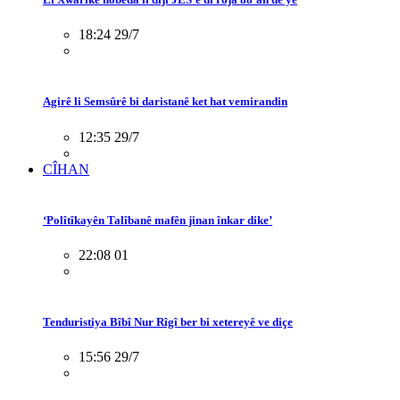
18:24 29/7
Agirê li Semsûrê bi daristanê ket hat vemirandin
12:35 29/7
CÎHAN
‘Polîtîkayên Talîbanê mafên jinan înkar dike’
22:08 01
Tenduristiya Bîbî Nur Rîgî ber bi xetereyê ve diçe
15:56 29/7