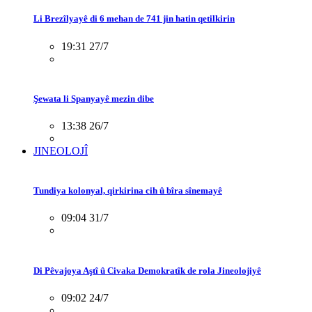
Li Brezîlyayê di 6 mehan de 741 jin hatin qetilkirin
19:31 27/7
Şewata li Spanyayê mezin dibe
13:38 26/7
JINEOLOJÎ
Tundiya kolonyal, qirkirina cih û bîra sînemayê
09:04 31/7
Di Pêvajoya Aştî û Civaka Demokratîk de rola Jineolojiyê
09:02 24/7