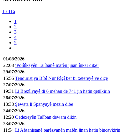
1
/ 116
1
2
3
4
5
01/08/2026
22:08
‘Polîtîkayên Talîbanê mafên jinan înkar dike’
29/07/2026
15:56
Tenduristiya Bîbî Nur Rîgî ber bi xetereyê ve diçe
27/07/2026
19:31
Li Brezîlyayê di 6 mehan de 741 jin hatin qetilkirin
26/07/2026
13:38
Şewata li Spanyayê mezin dibe
24/07/2026
12:20
Qedexeyên Talîban dewam dikin
23/07/2026
11:54
Li Afganistanê parêzvanên mafên jinan hatin binçavkirin