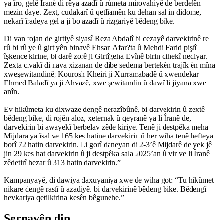
ya îro, gelê Îranê di rêya azadî û rûmeta mirovahiyê de berdelên
mezin daye. Zext, cudakarî û qetlîamên ku dehan sal in didome,
nekarî îradeya gel a ji bo azadî û rizgariyê bêdeng bike.
Di van rojan de girtiyê siyasî Reza Abdalî bi cezayê darvekirinê re
rû bi rû ye û girtiyên binavê Ehsan Afar?ta û Mehdi Farid piştî
îşkence kirine, bi darê zorê ji Girtîgeha Evînê birin cihekî nediyar.
Zexta civakî di nava xizanan de dibe sedema bertekên trajîk ên mîna
xweşewitandinê; Kourosh Kheiri ji Xurramabadê û xwendekar
Ehmed Baladî ya ji Ahvazê, xwe şewitandin û dawî li jiyana xwe
anîn.
Ev hikûmeta ku dixwaze dengê nerazîbûnê, bi darvekirin û zextê
bêdeng bike, di rojên aloz, xeternak û qeyranê ya li Îranê de,
darvekirin bi awayekî berbelav zêde kiriye. Tenê ji destpêka meha
Mijdara ya îsal ve 165 kes hatine darvekirin û her wiha tenê hefteya
borî 72 hatin darvekirin. Li gorî daneyan di 2-3’ê Mijdarê de yek jê
jin 29 kes hat darvekirin û ji destpêka sala 2025’an û vir ve li Îranê
zêdetirî hezar û 313 hatin darvekirin.”
Kampanyayê, di dawiya daxuyaniya xwe de wiha got: “Tu hikûmet
nikare dengê rastî û azadiyê, bi darvekirinê bêdeng bike. Bêdengî
hevkariya qetilkirina kesên bêgunehe.”
Sernavên din