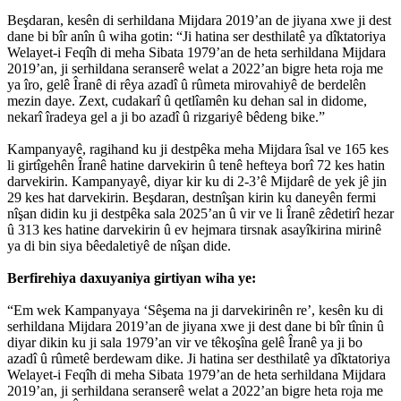
Beşdaran, kesên di serhildana Mijdara 2019’an de jiyana xwe ji dest
dane bi bîr anîn û wiha gotin: “Ji hatina ser desthilatê ya dîktatoriya
Welayet-i Feqîh di meha Sibata 1979’an de heta serhildana Mijdara
2019’an, ji serhildana seranserê welat a 2022’an bigre heta roja me
ya îro, gelê Îranê di rêya azadî û rûmeta mirovahiyê de berdelên
mezin daye. Zext, cudakarî û qetlîamên ku dehan sal in didome,
nekarî îradeya gel a ji bo azadî û rizgariyê bêdeng bike.”
Kampanyayê, ragihand ku ji destpêka meha Mijdara îsal ve 165 kes
li girtîgehên Îranê hatine darvekirin û tenê hefteya borî 72 kes hatin
darvekirin. Kampanyayê, diyar kir ku di 2-3’ê Mijdarê de yek jê jin
29 kes hat darvekirin. Beşdaran, destnîşan kirin ku daneyên fermi
nîşan didin ku ji destpêka sala 2025’an û vir ve li Îranê zêdetirî hezar
û 313 kes hatine darvekirin û ev hejmara tirsnak asayîkirina mirinê
ya di bin siya bêedaletiyê de nîşan dide.
Berfirehiya daxuyaniya girtiyan wiha ye:
“Em wek Kampanyaya ‘Sêşema na ji darvekirinên re’, kesên ku di
serhildana Mijdara 2019’an de jiyana xwe ji dest dane bi bîr tînin û
diyar dikin ku ji sala 1979’an vir ve têkoşîna gelê Îranê ya ji bo
azadî û rûmetê berdewam dike. Ji hatina ser desthilatê ya dîktatoriya
Welayet-i Feqîh di meha Sibata 1979’an de heta serhildana Mijdara
2019’an, ji serhildana seranserê welat a 2022’an bigre heta roja me