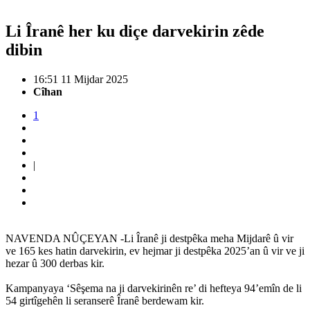
Li Îranê her ku diçe darvekirin zêde
dibin
16:51 11 Mijdar 2025
Cîhan
1
|
NAVENDA NÛÇEYAN -Li Îranê ji destpêka meha Mijdarê û vir
ve 165 kes hatin darvekirin, ev hejmar ji destpêka 2025’an û vir ve ji
hezar û 300 derbas kir.
Kampanyaya ‘Sêşema na ji darvekirinên re’ di hefteya 94’emîn de li
54 girtîgehên li seranserê Îranê berdewam kir.