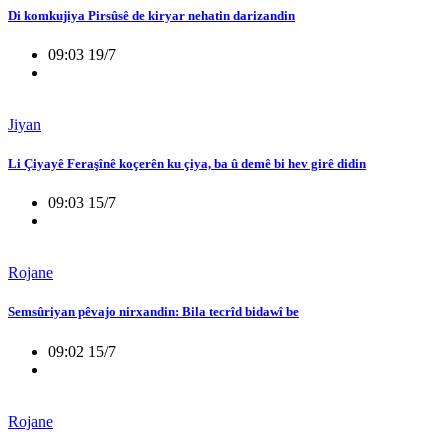
Di komkujiya Pirsûsê de kiryar nehatin darizandin
09:03 19/7
Jiyan
Li Çiyayê Feraşînê koçerên ku çiya, ba û demê bi hev girê didin
09:03 15/7
Rojane
Semsûriyan pêvajo nirxandin: Bila tecrîd bidawî be
09:02 15/7
Rojane