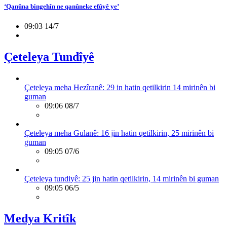
‘Qanûna bingehîn ne qanûneke efûyê ye’
09:03 14/7
Çeteleya Tundîyê
Çeteleya meha Hezîranê: 29 in hatin qetilkirin 14 mirinên bi
guman
09:06 08/7
Çeteleya meha Gulanê: 16 jin hatin qetilkirin, 25 mirinên bi
guman
09:05 07/6
Çeteleya tundiyê: 25 jin hatin qetilkirin, 14 mirinên bi guman
09:05 06/5
Medya Kritîk