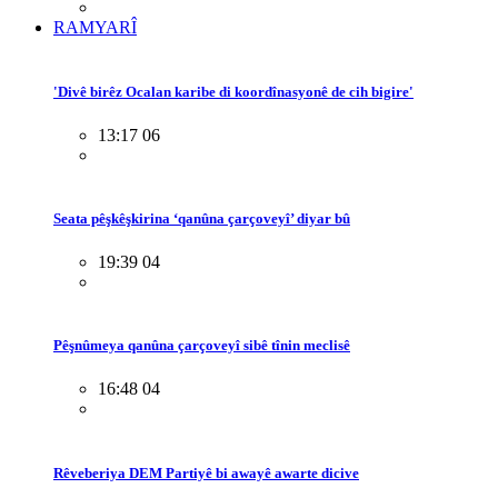
RAMYARÎ
'Divê birêz Ocalan karibe di koordînasyonê de cih bigire'
13:17 06
Seata pêşkêşkirina ‘qanûna çarçoveyî’ diyar bû
19:39 04
Pêşnûmeya qanûna çarçoveyî sibê tînin meclisê
16:48 04
Rêveberiya DEM Partiyê bi awayê awarte dicive