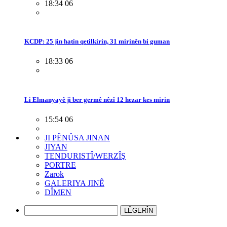
18:34 06
KCDP: 25 jin hatin qetilkirin, 31 mirinên bi guman
18:33 06
Li Elmanyayê ji ber germê nêzî 12 hezar kes mirin
15:54 06
JI PÊNÛSA JINAN
JIYAN
TENDURISTÎ/WERZÎŞ
PORTRE
Zarok
GALERIYA JINÊ
DÎMEN
LÊGERÎN