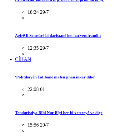
18:24 29/7
Agirê li Semsûrê bi daristanê ket hat vemirandin
12:35 29/7
CÎHAN
‘Polîtîkayên Talîbanê mafên jinan înkar dike’
22:08 01
Tenduristiya Bîbî Nur Rîgî ber bi xetereyê ve diçe
15:56 29/7