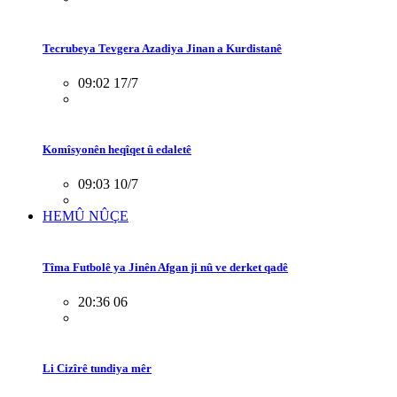
Tecrubeya Tevgera Azadiya Jinan a Kurdistanê
09:02 17/7
Komîsyonên heqîqet û edaletê
09:03 10/7
HEMÛ NÛÇE
Tîma Futbolê ya Jinên Afgan ji nû ve derket qadê
20:36 06
Li Cizîrê tundiya mêr