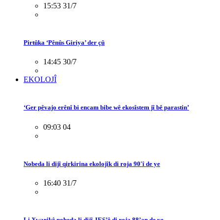
15:53 31/7
Pirtûka ‘Pênûs Giriya’ der çû
14:45 30/7
EKOLOJÎ
‘Ger pêvajo erênî bi encam bibe wê ekosîstem jî bê parastin’
09:03 04
Nobeda li dijî qirkirina ekolojîk di roja 90'î de ye
16:40 31/7
Li Xwarikê nobeda li dijî JES’ê di roja 88’an de ye