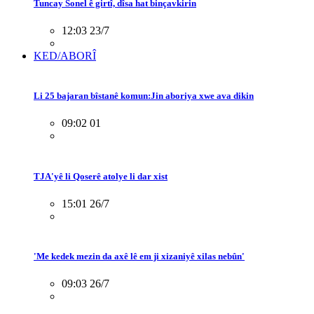
Tuncay Sonel ê girtî, dîsa hat binçavkirin
12:03 23/7
KED/ABORÎ
Li 25 bajaran bîstanê komun:Jin aboriya xwe ava dikin
09:02 01
TJA'yê li Qoserê atolye li dar xist
15:01 26/7
'Me kedek mezin da axê lê em ji xizaniyê xilas nebûn'
09:03 26/7