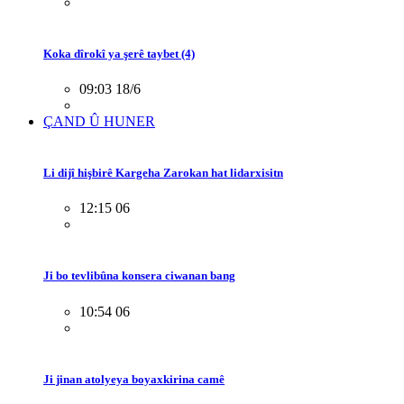
Koka dîrokî ya şerê taybet (4)
09:03 18/6
ÇAND Û HUNER
Li dijî hişbirê Kargeha Zarokan hat lidarxisitn
12:15 06
Ji bo tevlibûna konsera ciwanan bang
10:54 06
Ji jinan atolyeya boyaxkirina camê