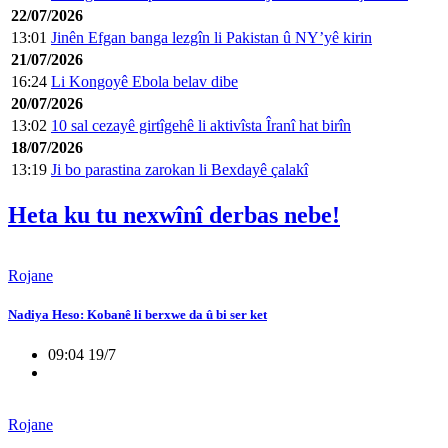
22/07/2026
13:01
Jinên Efgan banga lezgîn li Pakistan û NY’yê kirin
21/07/2026
16:24
Li Kongoyê Ebola belav dibe
20/07/2026
13:02
10 sal cezayê girtîgehê li aktivîsta Îranî hat birîn
18/07/2026
13:19
Ji bo parastina zarokan li Bexdayê çalakî
Heta ku tu nexwînî derbas nebe!
Rojane
Nadiya Heso: Kobanê li berxwe da û bi ser ket
09:04 19/7
Rojane