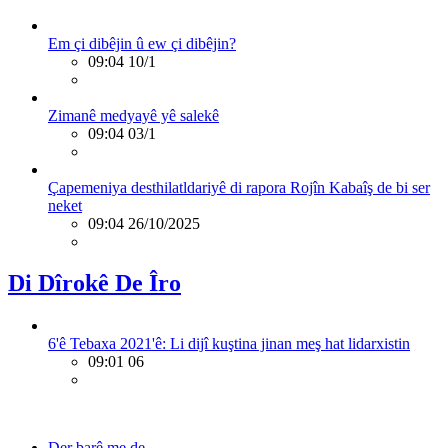
Em çi dibêjin û ew çi dibêjin?
09:04 10/1
Zimanê medyayê yê salekê
09:04 03/1
Çapemeniya desthilatldariyê di rapora Rojîn Kabaîş de bi ser
neket
09:04 26/10/2025
Di Dîrokê De Îro
6'ê Tebaxa 2021'ê: Li dijî kuştina jinan meş hat lidarxistin
09:01 06
Der barê me de