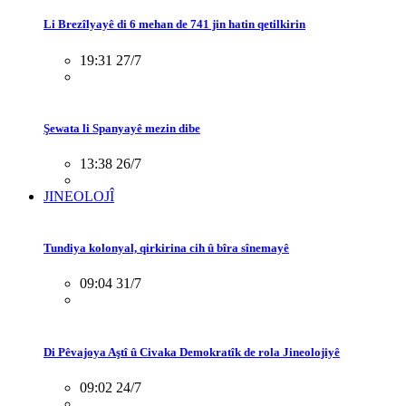
Li Brezîlyayê di 6 mehan de 741 jin hatin qetilkirin
19:31 27/7
Şewata li Spanyayê mezin dibe
13:38 26/7
JINEOLOJÎ
Tundiya kolonyal, qirkirina cih û bîra sînemayê
09:04 31/7
Di Pêvajoya Aştî û Civaka Demokratîk de rola Jineolojiyê
09:02 24/7