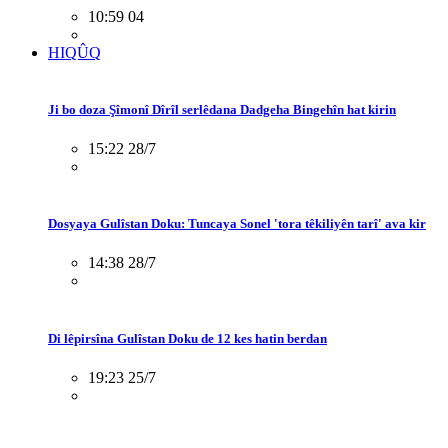
10:59 04
HIQÛQ
Ji bo doza Şîmonî Dîrîl serlêdana Dadgeha Bingehîn hat kirin
15:22 28/7
Dosyaya Gulîstan Doku: Tuncaya Sonel 'tora têkiliyên tarî' ava kir
14:38 28/7
Di lêpirsîna Gulîstan Doku de 12 kes hatin berdan
19:23 25/7