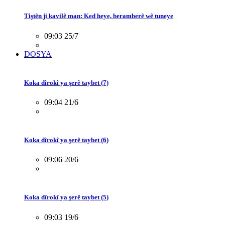
Tiştên ji kavilê man: Ked heye, beramberê wê tuneye
09:03 25/7
DOSYA
Koka dîrokî ya şerê taybet (7)
09:04 21/6
Koka dîrokî ya şerê taybet (6)
09:06 20/6
Koka dîrokî ya şerê taybet (5)
09:03 19/6