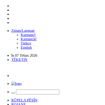
Ziman/Languae
Kurmancî
Kırmanckî
Türkçe
Englısh
în 07 Tebax 2026
TÊKETIN
RÛPELA PÊŞÎN
ROJANE