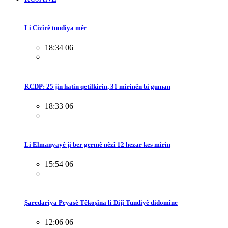
Li Cizîrê tundiya mêr
18:34 06
KCDP: 25 jin hatin qetilkirin, 31 mirinên bi guman
18:33 06
Li Elmanyayê ji ber germê nêzî 12 hezar kes mirin
15:54 06
Şaredariya Peyasê Têkoşîna li Dijî Tundiyê didomîne
12:06 06