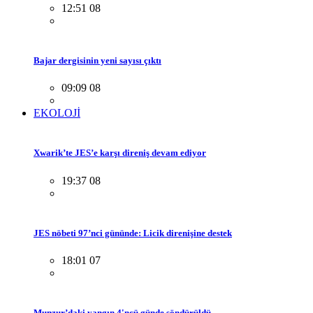
12:51 08
Bajar dergisinin yeni sayısı çıktı
09:09 08
EKOLOJİ
Xwarik’te JES’e karşı direniş devam ediyor
19:37 08
JES nöbeti 97’nci gününde: Licik direnişine destek
18:01 07
Munzur’daki yangın 4'ncü günde söndürüldü