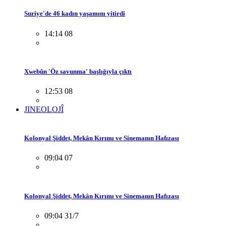
Suriye'de 46 kadın yaşamını yitirdi
14:14 08
Xwebûn 'Öz savunma' başlığıyla çıktı
12:53 08
JINEOLOJÎ
Kolonyal Şiddet, Mekân Kırımı ve Sinemanın Hafızası
09:04 07
Kolonyal Şiddet, Mekân Kırımı ve Sinemanın Hafızası
09:04 31/7