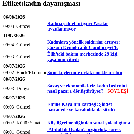
Etiket:kadın dayanışması
06/08/2026
Kadına şiddet artıyor: Yasalar
09:03
Güncel
uygulanmıyor
11/07/2026
Kadınlara yönelik saldırılar artıyor:
09:04
Güncel
Çözüm Demokratik Cumhuriyet'te
Êlih'teki bakım merkezinde 29 kişi
09:03
Güncel
yaşamını yitirdi
09/07/2026
09:02
Emek/Ekonomi
Sınır köylerinde ortak emekle üretim
08/07/2026
Savaş ve ekonomik kriz kadın bedenini
09:03
Dünya
nasıl pazara dönüştürüyor? -
SÖYLEŞİ
06/07/2026
Emine Kaya'nın kardeşi: Şiddet
09:03
Güncel
hastanede ve karakolda da sürdü
04/07/2026
09:02
Kültür Sanat
Köy öğretmenliğinden sanat yolculuğuna
'Abdullah Öcalan'a özgürlük, sürece
09:01
Güncel