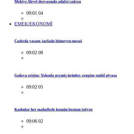
Mekiye Akyel dosyasında adalet çağrısı
09:01 04
EMEK/EKONOMİ
Çadırda yaşam, tarlada bitmeyen mesai
09:02 08
Gıdaya erişim: Yoksula geçmiş ürünler, zengine stabil piyasa
09:02 05
Kadınlar her mahallede komün bostanı istiyor
09:06 02