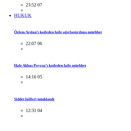
23:52 07
HUKUK
Özlem Arslan’ı katleden faile ağırlaştırılmış müebbet
22:07 06
Hale Akbaş Poyraz’ı katleden faile müebbet
14:16 05
Şiddet failleri tutuklandı
12:31 04