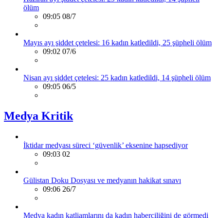
ölüm
09:05 08/7
Mayıs ayı şiddet çetelesi: 16 kadın katledildi, 25 şüpheli ölüm
09:02 07/6
Nisan ayı şiddet çetelesi: 25 kadın katledildi, 14 şüpheli ölüm
09:05 06/5
Medya Kritik
İktidar medyası süreci ‘güvenlik’ eksenine hapsediyor
09:03 02
Gülistan Doku Dosyası ve medyanın hakikat sınavı
09:06 26/7
Medya kadın katliamlarını da kadın haberciliğini de görmedi