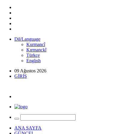
Dil/Language
Kurmancî
Kırmanckî
Türkçe
Englısh
09 Ağustos 2026
GİRİŞ
ANA SAYFA
GÜNCEL