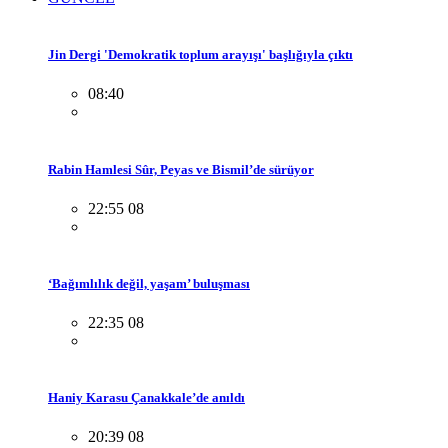
Jin Dergi 'Demokratik toplum arayışı' başlığıyla çıktı
08:40
Rabin Hamlesi Sûr, Peyas ve Bismil’de sürüyor
22:55 08
‘Bağımlılık değil, yaşam’ buluşması
22:35 08
Haniy Karasu Çanakkale’de anıldı
20:39 08