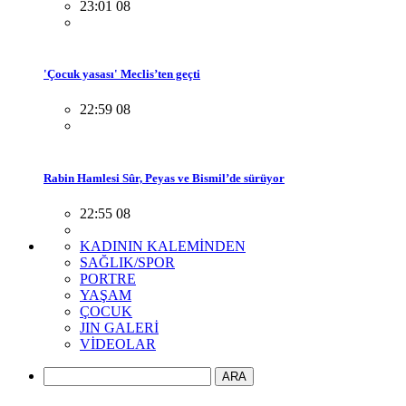
23:01 08
'Çocuk yasası' Meclis’ten geçti
22:59 08
Rabin Hamlesi Sûr, Peyas ve Bismil’de sürüyor
22:55 08
KADININ KALEMİNDEN
SAĞLIK/SPOR
PORTRE
YAŞAM
ÇOCUK
JIN GALERİ
VİDEOLAR
ARA