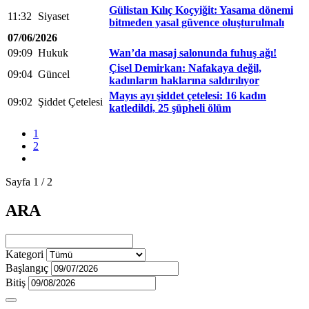
Gülistan Kılıç Koçyiğit: Yasama dönemi
11:32
Siyaset
bitmeden yasal güvence oluşturulmalı
07/06/2026
09:09
Hukuk
Wan’da masaj salonunda fuhuş ağı!
Çisel Demirkan: Nafakaya değil,
09:04
Güncel
kadınların haklarına saldırılıyor
Mayıs ayı şiddet çetelesi: 16 kadın
09:02
Şiddet Çetelesi
katledildi, 25 şüpheli ölüm
1
2
Sayfa 1 / 2
ARA
Kategori
Başlangıç
Bitiş