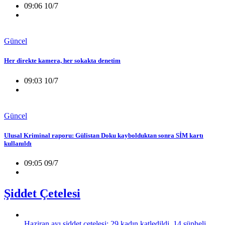
09:06 10/7
Güncel
Her direkte kamera, her sokakta denetim
09:03 10/7
Güncel
Ulusal Kriminal raporu: Gülistan Doku kaybolduktan sonra SİM kartı
kullanıldı
09:05 09/7
Şiddet Çetelesi
Haziran ayı şiddet çetelesi: 29 kadın katledildi, 14 şüpheli