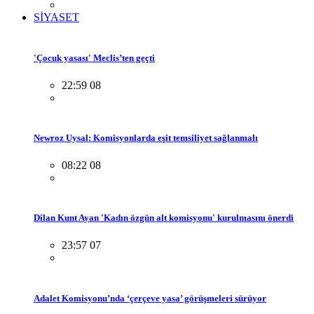
SİYASET
'Çocuk yasası' Meclis’ten geçti
22:59 08
Newroz Uysal: Komisyonlarda eşit temsiliyet sağlanmalı
08:22 08
Dilan Kunt Ayan 'Kadın özgün alt komisyonu' kurulmasını önerdi
23:57 07
Adalet Komisyonu’nda ‘çerçeve yasa’ görüşmeleri sürüyor