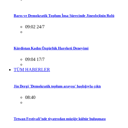
Barış ve Demokratik Toplum İnşa Sürecinde Jineolojînin Rolü
09:02 24/7
Kürdistan Kadın Özgürlük Hareketi Deneyimi
09:04 17/7
TÜM HABERLER
Jin Dergi 'Demokratik toplum arayışı' başlığıyla çıktı
08:40
Tetwan Festivali’nde tiyatrodan müziğe kültür buluşması