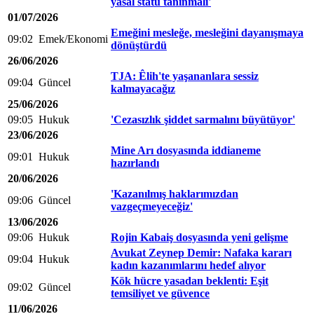
yasal statü tanınmalı'
01/07/2026
Emeğini mesleğe, mesleğini dayanışmaya
09:02
Emek/Ekonomi
dönüştürdü
26/06/2026
TJA: Êlih'te yaşananlara sessiz
09:04
Güncel
kalmayacağız
25/06/2026
09:05
Hukuk
'Cezasızlık şiddet sarmalını büyütüyor'
23/06/2026
Mine Arı dosyasında iddianeme
09:01
Hukuk
hazırlandı
20/06/2026
'Kazanılmış haklarımızdan
09:06
Güncel
vazgeçmeyeceğiz'
13/06/2026
09:06
Hukuk
Rojin Kabaiş dosyasında yeni gelişme
Avukat Zeynep Demir: Nafaka kararı
09:04
Hukuk
kadın kazanımlarını hedef alıyor
Kök hücre yasadan beklenti: Eşit
09:02
Güncel
temsiliyet ve güvence
11/06/2026