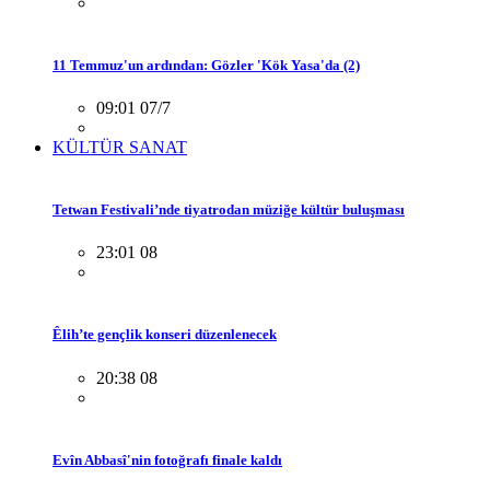
11 Temmuz'un ardından: Gözler 'Kök Yasa'da (2)
09:01 07/7
KÜLTÜR SANAT
Tetwan Festivali’nde tiyatrodan müziğe kültür buluşması
23:01 08
Êlih’te gençlik konseri düzenlenecek
20:38 08
Evîn Abbasî'nin fotoğrafı finale kaldı