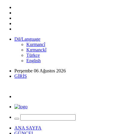
Dil/Language
Kurmancî
Kırmanckî
Türkçe
Englısh
Perşembe 06 Ağustos 2026
GİRİŞ
ANA SAYFA
GÜNCEL