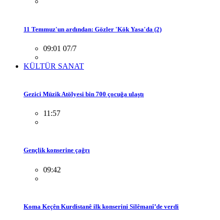
11 Temmuz'un ardından: Gözler 'Kök Yasa'da (2)
09:01 07/7
KÜLTÜR SANAT
Gezici Müzik Atölyesi bin 700 çocuğa ulaştı
11:57
Gençlik konserine çağrı
09:42
Koma Keçên Kurdistanê ilk konserini Silêmanî’de verdi