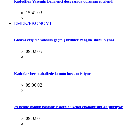
Katledilen Yasemin Dermenci dosyasında duruşma ertelendi
15:41 03
EMEK/EKONOMİ
Gıdaya erişim: Yoksula geçmiş ürünler, zengine stabil piyasa
09:02 05
Kadınlar her mahallede komün bostanı istiyor
09:06 02
25 kentte komün bostanı: Kadınlar kendi ekonomisini oluşturuyor
09:02 01