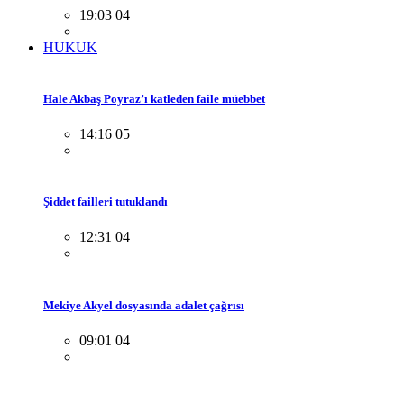
19:03 04
HUKUK
Hale Akbaş Poyraz’ı katleden faile müebbet
14:16 05
Şiddet failleri tutuklandı
12:31 04
Mekiye Akyel dosyasında adalet çağrısı
09:01 04