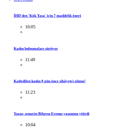
İHD'den 'Kök Yasa' için 7 maddelik öneri
16:05
Kadın buluşmaları sürüyor
11:49
Katledilen kadın 9 gün önce şikâyetçi olmuş!
11:23
Yazar, senarist Bilgesu Erenus yaşamını yitirdi
10:04