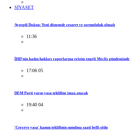
SİYASET
Ayşegül Doğan: Yeni dönemde cesaret ve sorumluluk olmalı
11:36
İHD’nin kadın hakları raporlarına erişim engeli Meclis gündeminde
17:06 05
DEM Parti yarın yasa teklifine imza atacak
19:40 04
'Çerçeve yasa' kanun teklifinin sunulma saati belli oldu