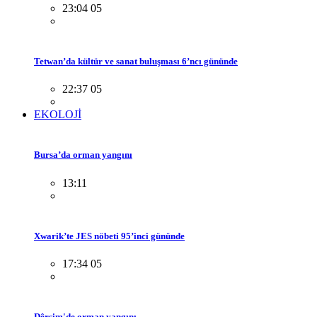
23:04 05
Tetwan’da kültür ve sanat buluşması 6’ncı gününde
22:37 05
EKOLOJİ
Bursa’da orman yangını
13:11
Xwarik’te JES nöbeti 95’inci gününde
17:34 05
Dêrsim'de orman yangını