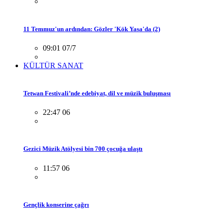
11 Temmuz'un ardından: Gözler 'Kök Yasa'da (2)
09:01 07/7
KÜLTÜR SANAT
Tetwan Festivali’nde edebiyat, dil ve müzik buluşması
22:47 06
Gezici Müzik Atölyesi bin 700 çocuğa ulaştı
11:57 06
Gençlik konserine çağrı