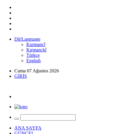
Dil/Language
Kurmancî
Kırmanckî
Türkçe
Englısh
Cuma 07 Ağustos 2026
GİRİŞ
ANA SAYFA
GÜNCEL