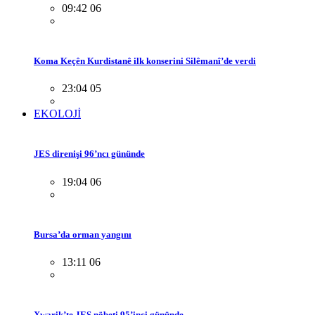
09:42 06
Koma Keçên Kurdistanê ilk konserini Silêmanî’de verdi
23:04 05
EKOLOJİ
JES direnişi 96’ncı gününde
19:04 06
Bursa’da orman yangını
13:11 06
Xwarik’te JES nöbeti 95’inci gününde