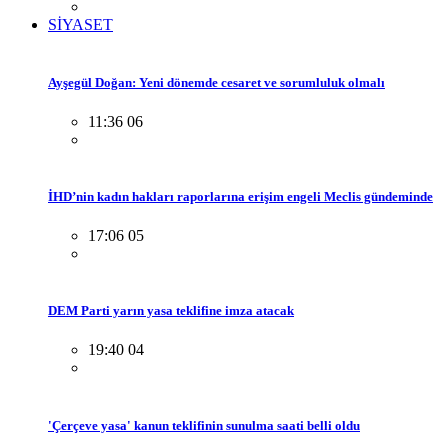
SİYASET
Ayşegül Doğan: Yeni dönemde cesaret ve sorumluluk olmalı
11:36 06
İHD’nin kadın hakları raporlarına erişim engeli Meclis gündeminde
17:06 05
DEM Parti yarın yasa teklifine imza atacak
19:40 04
'Çerçeve yasa' kanun teklifinin sunulma saati belli oldu