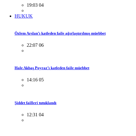
19:03 04
HUKUK
Özlem Arslan’ı katleden faile ağırlaştırılmış müebbet
22:07 06
Hale Akbaş Poyraz’ı katleden faile müebbet
14:16 05
Şiddet failleri tutuklandı
12:31 04