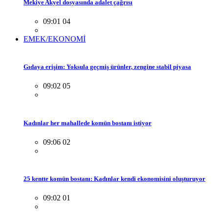
Mekiye Akyel dosyasında adalet çağrısı
09:01 04
EMEK/EKONOMİ
Gıdaya erişim: Yoksula geçmiş ürünler, zengine stabil piyasa
09:02 05
Kadınlar her mahallede komün bostanı istiyor
09:06 02
25 kentte komün bostanı: Kadınlar kendi ekonomisini oluşturuyor
09:02 01