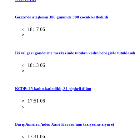
Gazze’de ateşkesin 300 gününde 300 çocuk katledildi
18:17 06
İki yıl geri gönderme merkezinde tutulan kadın bebeğiyle tutuklandı
18:13 06
KCDP: 25 kadın katledildi, 31 şüpheli ölüm
17:51 06
Barış Anneleri’nden Xanê Karasu’nun taziyesine ziyaret
17:31 06