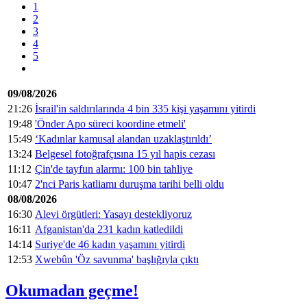
1
2
3
4
5
09/08/2026
21:26
İsrail'in saldırılarında 4 bin 335 kişi yaşamını yitirdi
19:48
'Önder Apo süreci koordine etmeli'
15:49
‘Kadınlar kamusal alandan uzaklaştırıldı’
13:24
Belgesel fotoğrafçısına 15 yıl hapis cezası
11:12
Çin'de tayfun alarmı: 100 bin tahliye
10:47
2'nci Paris katliamı duruşma tarihi belli oldu
08/08/2026
16:30
Alevi örgütleri: Yasayı destekliyoruz
16:11
Afganistan'da 231 kadın katledildi
14:14
Suriye'de 46 kadın yaşamını yitirdi
12:53
Xwebûn 'Öz savunma' başlığıyla çıktı
Okumadan geçme!