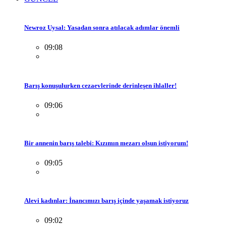
Newroz Uysal: Yasadan sonra atılacak adımlar önemli
09:08
Barış konuşulurken cezaevlerinde derinleşen ihlaller!
09:06
Bir annenin barış talebi: Kızımın mezarı olsun istiyorum!
09:05
Alevi kadınlar: İnancımızı barış içinde yaşamak istiyoruz
09:02