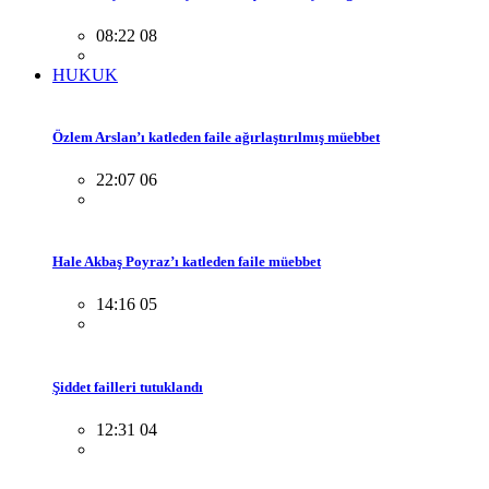
08:22 08
HUKUK
Özlem Arslan’ı katleden faile ağırlaştırılmış müebbet
22:07 06
Hale Akbaş Poyraz’ı katleden faile müebbet
14:16 05
Şiddet failleri tutuklandı
12:31 04