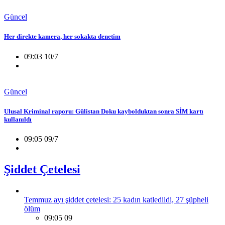
Güncel
Her direkte kamera, her sokakta denetim
09:03 10/7
Güncel
Ulusal Kriminal raporu: Gülistan Doku kaybolduktan sonra SİM kartı
kullanıldı
09:05 09/7
Şiddet Çetelesi
Temmuz ayı şiddet çetelesi: 25 kadın katledildi, 27 şüpheli
ölüm
09:05 09