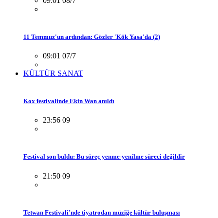
09:01 08/7
11 Temmuz'un ardından: Gözler 'Kök Yasa'da (2)
09:01 07/7
KÜLTÜR SANAT
Kox festivalinde Ekin Wan anıldı
23:56 09
Festival son buldu: Bu süreç yenme-yenilme süreci değildir
21:50 09
Tetwan Festivali’nde tiyatrodan müziğe kültür buluşması