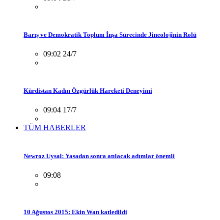
Barış ve Demokratik Toplum İnşa Sürecinde Jineolojînin Rolü
09:02 24/7
Kürdistan Kadın Özgürlük Hareketi Deneyimi
09:04 17/7
TÜM HABERLER
Newroz Uysal: Yasadan sonra atılacak adımlar önemli
09:08
10 Ağustos 2015: Ekin Wan katledildi