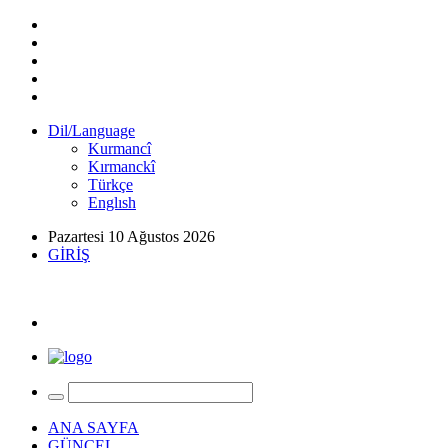
Dil/Language
Kurmancî
Kırmanckî
Türkçe
Englısh
Pazartesi 10 Ağustos 2026
GİRİŞ
ANA SAYFA
GÜNCEL