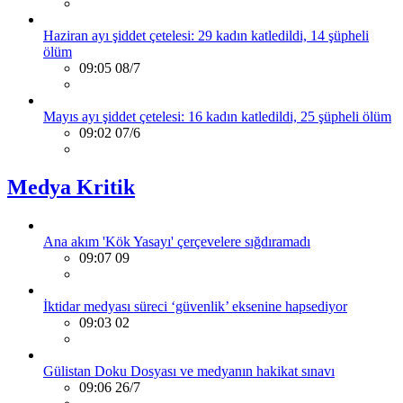
Haziran ayı şiddet çetelesi: 29 kadın katledildi, 14 şüpheli
ölüm
09:05 08/7
Mayıs ayı şiddet çetelesi: 16 kadın katledildi, 25 şüpheli ölüm
09:02 07/6
Medya Kritik
Ana akım 'Kök Yasayı' çerçevelere sığdıramadı
09:07 09
İktidar medyası süreci ‘güvenlik’ eksenine hapsediyor
09:03 02
Gülistan Doku Dosyası ve medyanın hakikat sınavı
09:06 26/7