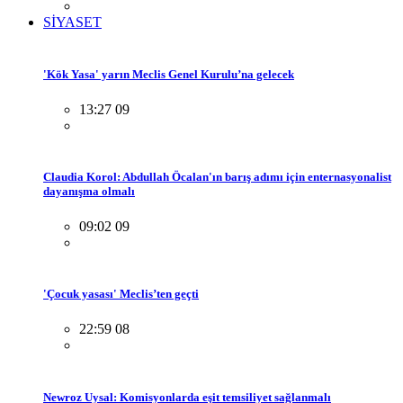
SİYASET
'Kök Yasa' yarın Meclis Genel Kurulu’na gelecek
13:27 09
Claudia Korol: Abdullah Öcalan'ın barış adımı için enternasyonalist
dayanışma olmalı
09:02 09
'Çocuk yasası' Meclis’ten geçti
22:59 08
Newroz Uysal: Komisyonlarda eşit temsiliyet sağlanmalı