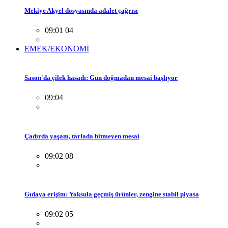
Mekiye Akyel dosyasında adalet çağrısı
09:01 04
EMEK/EKONOMİ
Sason'da çilek hasadı: Gün doğmadan mesai başlıyor
09:04
Çadırda yaşam, tarlada bitmeyen mesai
09:02 08
Gıdaya erişim: Yoksula geçmiş ürünler, zengine stabil piyasa
09:02 05