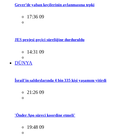
Gever’de yaban keçilerinin avlanmasına tepki
17:36 09
JES projesi geçici süreliğine durduruldu
14:31 09
DÜNYA
İsrail'in saldırılarında 4 bin 335 kişi yaşamını yitirdi
21:26 09
'Önder Apo süreci koordine etmeli'
19:48 09