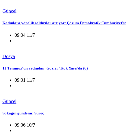
Güncel
Kadınlara yönelik saldırılar artıyor: Çözüm Demokratik Cumhuriyet'te
09:04 11/7
Dosya
11 Temmuz'un ardından: Gözler 'Kök Yasa'da (6)
09:01 11/7
Güncel
Sokağın gündemi: Süreç
09:06 10/7