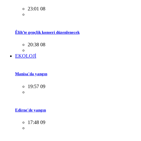
23:01 08
Êlih’te gençlik konseri düzenlenecek
20:38 08
EKOLOJİ
Manisa'da yangın
19:57 09
Edirne'de yangın
17:48 09