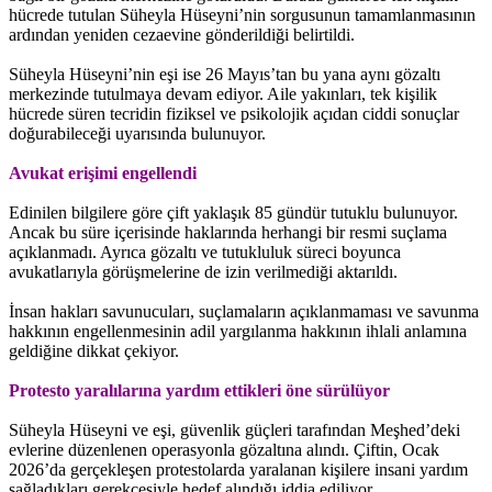
hücrede tutulan Süheyla Hüseyni’nin sorgusunun tamamlanmasının
ardından yeniden cezaevine gönderildiği belirtildi.
Süheyla Hüseyni’nin eşi ise 26 Mayıs’tan bu yana aynı gözaltı
merkezinde tutulmaya devam ediyor. Aile yakınları, tek kişilik
hücrede süren tecridin fiziksel ve psikolojik açıdan ciddi sonuçlar
doğurabileceği uyarısında bulunuyor.
Avukat erişimi engellendi
Edinilen bilgilere göre çift yaklaşık 85 gündür tutuklu bulunuyor.
Ancak bu süre içerisinde haklarında herhangi bir resmi suçlama
açıklanmadı. Ayrıca gözaltı ve tutukluluk süreci boyunca
avukatlarıyla görüşmelerine de izin verilmediği aktarıldı.
İnsan hakları savunucuları, suçlamaların açıklanmaması ve savunma
hakkının engellenmesinin adil yargılanma hakkının ihlali anlamına
geldiğine dikkat çekiyor.
Protesto yaralılarına yardım ettikleri öne sürülüyor
Süheyla Hüseyni ve eşi, güvenlik güçleri tarafından Meşhed’deki
evlerine düzenlenen operasyonla gözaltına alındı. Çiftin, Ocak
2026’da gerçekleşen protestolarda yaralanan kişilere insani yardım
sağladıkları gerekçesiyle hedef alındığı iddia ediliyor.