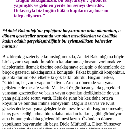
“Bugün baktığımızda, bu başvuruyu 7 Şubat'ta
yapmıştık ve gelinen yerde bir seneyi devirdik.
Dolayısıyla biz bugün hâlâ o kapıların açılmasını
talep ediyoruz.”
*Adalet Bakanlığı’na yaptığınız başvurunun arka planından, o
dönem gazeteciler arasında var olan mesafelerden ve özellikle
kadın odaklı gerçekleştirdiğiniz bu eylemsellikten bahseder
misiniz?
Biz birçok gazeteciyle konuştuğumuzda, Adalet Bakanlığı'na böyle
bir başvuru yapmak, İmralı'nın kapılarının açılmasını zorlamak ve
taleplerimizi iletmek üzerine ortaklaşmaya çalıştık; o dönemlerde de
birçok gazeteci arkadaşımızla konuştuk. Fakat bugünkü konjonktür,
şu anki durum olsa elbette ki çok farklı olurdu. Bugün herkes,
“Gidelim, başvuru yapalım” diyor. Ama o dönemde yan yana
gelişlerde de mesafe vardı. Maalesef özgür basın ya da gerçekleri
yansıtan gazeteciler ve basın yayın organları dediğimizde de yan
yana gelişlerde sorun vardı. Hele de şunu bir kez daha ortaya
koyalım ve bundan imtina etmeyelim; Özgür Basın’la ve Kürt
gazetecilerle yan yana gelişlerde de mesafe vardı. Bugün o mesafe,
barış gazeteciliği adına biraz daha ortadan kalkmış gibi görünüyor
ama bunun çok daha güçlendirilmesi lazım. Özünde o dönem
yaptığımız başvuruda; ilk başta Dicle Müftüoğlu, Diren Yurtsever,