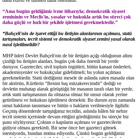
daha elzem ve dünden daha önemlidir.
“Ama bugün geldiğimiz ivme itibarıyla; demokratik siyaset
zemininin ve Meclis'in, yasalar ve hukukla artık bu süreci çok
daha güçlü ve hızlı bir şekilde işletmesi gerekmektedir.”
*Bahçeli'nin de işaret ettiği bu iletişim alanlarının açılması, statü
tartışmaları, tecrit sistemi ve demokratik siyaset zemini yasal olarak
nasıl işletilmelidir?
MHP lideri Devlet Bahçeli'nin de bir iletişim açığı olduğunun altını
çizdiği bu iletişim alanları, bugün çok daha önemli bir yerde
duruyor. Gazeteciler, sivil toplum örgütleri, bütün kanaat önderleri,
akademisyenler ve hukukçular gidebilmeli; bu yolun açılması
gerekmektedir. Statü dediğimiz mesele de aslında zaten masada olan
bir aktörün, Kürtlerin “Benim baş müzakerecimdir” dediği ve
devletin muhatap alarak görüştüğü bir masanın tarafı olan bir yerde,
artık statü tartışmasının da olmazsa olmaz bir unsur olarak yerine
getirilmesi ve hukukun işletilmesi demektir. Bu durum aynı zamanda
umut hakkının tanınması ve bütün o hakların verilmesiyle ilgilidir.
Geçmiş dönemlerde tartıştığımız tecridin, aslında hâlen bir nebze
tecrit sistemi içerisinde devam ettiğini gördüğümüz bu süreçte biz
şunu söylüyoruz: Çoktan o kapıların açılması ve gazetecilerin
gidiyor olması gerekirdi. Bir sene önce her gazeteci gitmek
istemiyordu, bundan imtina ediyordu. Çünkü bugün geldiğimiz