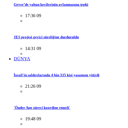
Gever’de yaban keçilerinin avlanmasına tepki
17:36 09
JES projesi geçici süreliğine durduruldu
14:31 09
DÜNYA
İsrail'in saldırılarında 4 bin 335 kişi yaşamını yitirdi
21:26 09
'Önder Apo süreci koordine etmeli'
19:48 09