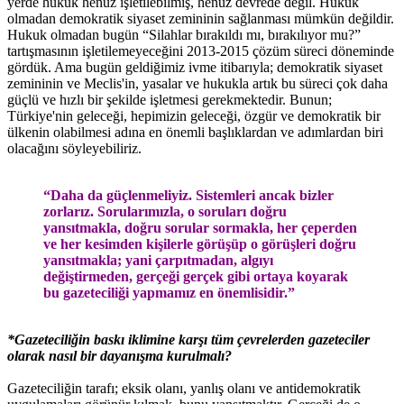
yerde hukuk henüz işletilebilmiş, henüz devrede değil. Hukuk
olmadan demokratik siyaset zemininin sağlanması mümkün değildir.
Hukuk olmadan bugün “Silahlar bırakıldı mı, bırakılıyor mu?”
tartışmasının işletilemeyeceğini 2013-2015 çözüm süreci döneminde
gördük. Ama bugün geldiğimiz ivme itibarıyla; demokratik siyaset
zemininin ve Meclis'in, yasalar ve hukukla artık bu süreci çok daha
güçlü ve hızlı bir şekilde işletmesi gerekmektedir. Bunun;
Türkiye'nin geleceği, hepimizin geleceği, özgür ve demokratik bir
ülkenin olabilmesi adına en önemli başlıklardan ve adımlardan biri
olacağını söyleyebiliriz.
“Daha da güçlenmeliyiz. Sistemleri ancak bizler
zorlarız. Sorularımızla, o soruları doğru
yansıtmakla, doğru sorular sormakla, her çeperden
ve her kesimden kişilerle görüşüp o görüşleri doğru
yansıtmakla; yani çarpıtmadan, algıyı
değiştirmeden, gerçeği gerçek gibi ortaya koyarak
bu gazeteciliği yapmamız en önemlisidir.”
*Gazeteciliğin baskı iklimine karşı tüm çevrelerden gazeteciler
olarak nasıl bir dayanışma kurulmalı?
Gazeteciliğin tarafı; eksik olanı, yanlış olanı ve antidemokratik