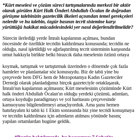
*Kürt meselesi ve çözüm süreci tartışmalarında merkezi bir aktör
olarak görülen Kürt Halk Önderi Abdullah Öcalan ile doğrudan
görüşme talebinizin gazetecilik ilkeleri açısından temel gerekçeleri
nelerdir ve bu talebin, özgür basının tecrit sistemine karşı
yürüttüğü hakikat mücadelesindeki yer nasıl değerlendirilmelidir?
Sürecin ilerlediği yerde İmralı kapılarının açılması, bundan
öncesinde de özellikle tecridin kaldırılması konusunda; tecridin ne
olduğu, nasıl işletildiği ve ağırlaştırılmış tecrit sisteminin karşısında
umut hakkıyla birlikte belki birazcık daha meselenin özünü
ortaya
koymak, tartışmak ve tartıştırmak üzerinden o dönemde çok fazla
hamleler ve planlamalar söz konusuydu. Biz de tabii yine bu
çerçevede hem DFG hem de Mezopotamya Kadın Gazeteciler
Derneği olarak planladığımız birçok gazeteciyle ortaklaşarak,
İmralı'nın kapılarının açılmasını; Kürt meselesinin çözümünde Kürt
halk önderi Abdullah Öcalan'ın olduğu yerdeki çözümü, adımları,
ortaya koyduğu paradigmayı ve yol haritasını çerçevesinde
kamuoyunu bilgilendirmeyi amaçlıyorduk. Ama şunu hemen
hatırlayalım ki tabii ki 1 Ekim sonrasında biz yine tecridi konuşmaya
ve tecridin kaldırılması için adımların atılması yönünde basınç
yapılan ortamlardan bugüne geldik.