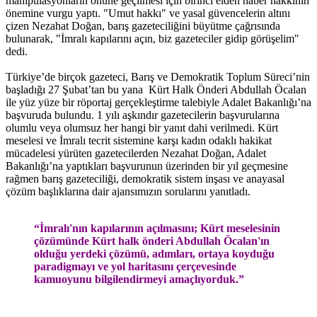
manipülasyonların önüne geçilmesi için birinci elden haber hakkının
önemine vurgu yaptı. "Umut hakkı" ve yasal güvencelerin altını
çizen Nezahat Doğan, barış gazeteciliğini büyütme çağrısında
bulunarak, "İmralı kapılarını açın, biz gazeteciler gidip görüşelim"
dedi.
Türkiye’de birçok gazeteci, Barış ve Demokratik Toplum Süreci’nin
başladığı 27 Şubat’tan bu yana Kürt Halk Önderi Abdullah Öcalan
ile yüz yüze bir röportaj gerçekleştirme talebiyle Adalet Bakanlığı’na
başvuruda bulundu. 1 yılı aşkındır gazetecilerin başvurularına
olumlu veya olumsuz her hangi bir yanıt dahi verilmedi. Kürt
meselesi ve İmralı tecrit sistemine karşı kadın odaklı hakikat
mücadelesi yürüten gazetecilerden Nezahat Doğan, Adalet
Bakanlığı’na yaptıkları başvurunun üzerinden bir yıl geçmesine
rağmen barış gazeteciliği, demokratik sistem inşası ve anayasal
çözüm başlıklarına dair ajansımızın sorularını yanıtladı.
“İmralı'nın kapılarının açılmasını; Kürt meselesinin
çözümünde Kürt halk önderi Abdullah Öcalan'ın
olduğu yerdeki çözümü, adımları, ortaya koyduğu
paradigmayı ve yol haritasını çerçevesinde
kamuoyunu bilgilendirmeyi amaçlıyorduk.”