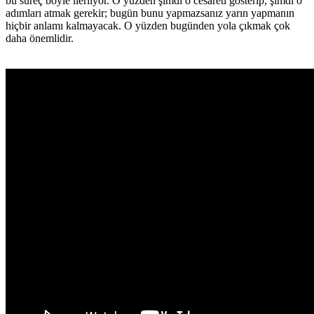
bu süreç böyle ilerliyor. O yüzden şimdi o cesareti gösterip, şimdi o
adımları atmak gerekir; bugün bunu yapmazsanız yarın yapmanın
hiçbir anlamı kalmayacak. O yüzden bugünden yola çıkmak çok
daha önemlidir.