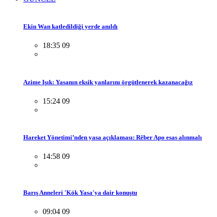
Ekin Wan katledildiği yerde anıldı
18:35 09
Azime Işık: Yasanın eksik yanlarını örgütlenerek kazanacağız
15:24 09
Hareket Yönetimi’nden yasa açıklaması: Rêber Apo esas alınmalı
14:58 09
Barış Anneleri 'Kök Yasa'ya dair konuştu
09:04 09