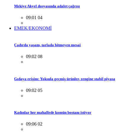
Mekiye Akyel dosyasında adalet çağrısı
09:01 04
EMEK/EKONOMİ
Çadırda yaşam, tarlada bitmeyen mesai
09:02 08
Gıdaya erişim: Yoksula geçmiş ürünler, zengine stabil piyasa
09:02 05
Kadınlar her mahallede komün bostanı istiyor
09:06 02