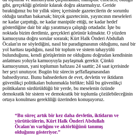
gibi, gerçekliği görünür kılarak doğru aktarmalıyız. Geride
bıraktığımız bu bir yıllık süreç içerisinde gazetecilerin de sorumlu
olduğu taraftan bakarsak; birçok gazetecinin, yayıncının meseleleri
ne kadar çarpıttığı, ne kadar manipüle ettiği, ne kadar hedef
gösterdiğine dair bir algı yaratmaya çalıştığı ortadadır. İşte bu
noktada bizim derdimiz, gerçekleri görünür kılmaktır. O yüzden
kamuoyuna doğru sorular sorarak; Kürt Halk Önderi Abdullah
Öcalan'ın ne söylediğini, nasıl bir paradigmasının olduğunu, nasıl bir
yol haritası taşıdığını, nasıl bir toplum ve sistem tahayyülü
bulunduğunu, kendi görüşlerinin ne olduğunu doğrudan kendisinin
anlatması yoluyla kamuoyuyla paylaşmak gerekir. Çünkü
kamuoyunun, yani toplumun hafızası 24 saattir; 24 saat içerisinde
her şeyi unutuyor. Bugün biz sürecin şeffaflaşmasından
bahsediyoruz. Bunu bahsederken de evet, devletin ve iktidarın
güvenlikçi politikaları bulunmakla birlikte; hâlâ bu güvenlikçi
politikaların sürdürüldüğü bir yerde, bu meselenin özünde
demokratik bir sistem ve demokratik bir toplumla çözülebileceğinin
ortaya konulması gerekliliği üzerinden konuşuyoruz.
“Bu süreç artık bir kez daha devletin, iktidarın ve
yürütücülerin, Kürt Halk Önderi Abdullah
Öcalan'ın varlığını ve aktörlüğünü tanımış
olduğunu gösteriyor.”