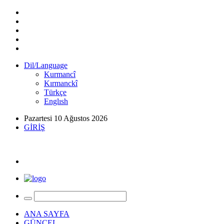
Dil/Language
Kurmancî
Kırmanckî
Türkçe
Englısh
Pazartesi 10 Ağustos 2026
GİRİŞ
ANA SAYFA
GÜNCEL