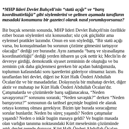
*MHP lideri Devlet Bahçeli’nin “statü açığı” ve “barış
koordinatörlüğü” gibi söylemlerini ve gelinen aşamada tarafların
masadaki konumunu bir gazeteci olarak nasıl yorumluyorsunuz?
Bir buçuk senenin sonunda, MHP lideri Devlet Bahçeli'nin özellikle
ezber bozan söylemleri söz konusudur; söz çok güçlüdür ama
eylemsel pratikler lazımdır. Onun en son söylediği, “Bir statü açığı
varsa, bu konuşulmadan bu sorunun çözüme gitmesini tartışıyor
olacağız” dediği yer burasıdır. Aynı zamanda “barış ve siyasallaşma
koordinatörlüğü” dediği yerden itibaren şu çok nettir ki; Meclis'in de
devreye girdiği, demokratik siyaset zemininin de oluştuğu ve bu
zeminin çok daha güçlenmesi gereken bir açıdan baktığımızda,
toplumun kafasındaki soru işaretlerini gideriyor olmamız lazım. Bu
taraflardan biri devlet, diğeri ise Kürt Halk Önderi Abdullah
Öcalan'dır ve bir masadadırlar. Dolayısıyla bir muhatap devlet, diğer
aktör ve muhatap ise Kürt Halk Önderi Abdullah Öcalan'dır.
Çatışmalarda ve çözümlerde barış sağlanacaksa, “Neden
savaşıyoruz?” sorusunu sorarak; “Neden savaştık?” derken “Neden
barışıyoruz?” sorusunun da tarihsel geçmişle bugünü ele alarak
ortaya konmuş olması gerekiyor. Bizim işte burada soracağımız
sorular bunlardır. Neden bu süreç yaşandı? Neden çatışmalar
yaşandı? Neden o inkâr bugün masaya geldi? Ve bugün masada
olan varlığın tanınma noktasındaki Kürt meselesinin çözümünde
artık devlet nerede duruyor, Kürt Halk Önderi Abdullah Öcalan