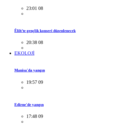
23:01 08
Êlih’te gençlik konseri düzenlenecek
20:38 08
EKOLOJİ
Manisa'da yangın
19:57 09
Edirne'de yangın
17:48 09