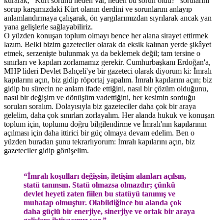
kurarak, “Kürt sorunu neden var, neden bu sorun oldu?” sorularını
sorup karşımızdaki Kürt olanın derdini ve sorunlarını anlayıp
anlamlandırmaya çalışarak, ön yargılarımızdan sıyrılarak ancak yan
yana gelişlerle sağlayabiliriz.
O yüzden konuşan toplum olmayı bence her alana sirayet ettirmek
lazım. Belki bizim gazeteciler olarak da eksik kalınan yerde şikâyet
etmek, serzenişte bulunmak ya da beklemek değil; tam tersine o
sınırları ve kapıları zorlamamız gerekir. Cumhurbaşkanı Erdoğan'a,
MHP lideri Devlet Bahçeli'ye bir gazeteci olarak diyorum ki: İmralı
kapılarını açın, biz gidip röportaj yapalım. İmralı kapılarını açın; biz
gidip bu sürecin ne anlam ifade ettiğini, nasıl bir çözüm olduğunu,
nasıl bir değişim ve dönüşüm vadettiğini, her kesimin sorduğu
soruları soralım. Dolayısıyla biz gazeteciler daha çok bir araya
gelelim, daha çok sınırları zorlayalım. Her alanda hukuk ve konuşan
toplum için, toplumu doğru bilgilendirme ve İmralı'nın kapılarının
açılması için daha ittirici bir güç olmaya devam edelim. Ben o
yüzden buradan şunu tekrarlıyorum: İmralı kapılarını açın, biz
gazeteciler gidip görüşelim.
“İmralı koşulları değişsin, iletişim alanları açılsın,
statü tanınsın. Statü olmazsa olmazdır; çünkü
devlet heyeti zaten fiilen bu statüyü tanımış ve
muhatap olmuştur. Olabildiğince bu alanda çok
daha güçlü bir enerjiye, sinerjiye ve ortak bir araya