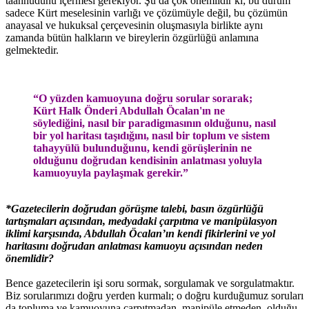
taahhüdünü içermesi gerekiyor. Şu da çok önemlidir ki; bu durum
sadece Kürt meselesinin varlığı ve çözümüyle değil, bu çözümün
anayasal ve hukuksal çerçevesinin oluşmasıyla birlikte aynı
zamanda bütün halkların ve bireylerin özgürlüğü anlamına
gelmektedir.
“O yüzden kamuoyuna doğru sorular sorarak;
Kürt Halk Önderi Abdullah Öcalan'ın ne
söylediğini, nasıl bir paradigmasının olduğunu, nasıl
bir yol haritası taşıdığını, nasıl bir toplum ve sistem
tahayyülü bulunduğunu, kendi görüşlerinin ne
olduğunu doğrudan kendisinin anlatması yoluyla
kamuoyuyla paylaşmak gerekir.”
*Gazetecilerin doğrudan görüşme talebi, basın özgürlüğü
tartışmaları açısından, medyadaki çarpıtma ve manipülasyon
iklimi karşısında, Abdullah Öcalan’ın kendi fikirlerini ve yol
haritasını doğrudan anlatması kamuoyu açısından neden
önemlidir?
Bence gazetecilerin işi soru sormak, sorgulamak ve sorgulatmaktır.
Biz sorularımızı doğru yerden kurmalı; o doğru kurduğumuz soruları
da topluma ve kamuoyuna çarpıtmadan, manipüle etmeden, olduğu