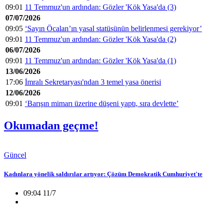
09:01
11 Temmuz'un ardından: Gözler 'Kök Yasa'da (3)
07/07/2026
09:05
‘Sayın Öcalan’ın yasal statüsünün belirlenmesi gerekiyor’
09:01
11 Temmuz'un ardından: Gözler 'Kök Yasa'da (2)
06/07/2026
09:01
11 Temmuz'un ardından: Gözler 'Kök Yasa'da (1)
13/06/2026
17:06
İmralı Sekretaryası'ndan 3 temel yasa önerisi
12/06/2026
09:01
‘Barışın mimarı üzerine düşeni yaptı, sıra devlette’
Okumadan geçme!
Güncel
Kadınlara yönelik saldırılar artıyor: Çözüm Demokratik Cumhuriyet'te
09:04 11/7