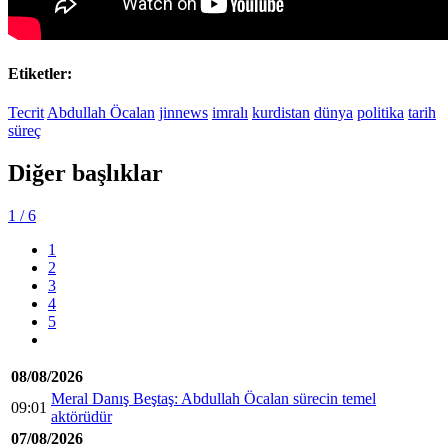
Etiketler:
Tecrit
Abdullah Öcalan
jinnews
imralı
kurdistan
dünya
politika
tarih
süreç
Diğer başlıklar
1
/ 6
1
2
3
4
5
08/08/2026
Meral Danış Beştaş: Abdullah Öcalan sürecin temel
09:01
aktörüdür
07/08/2026