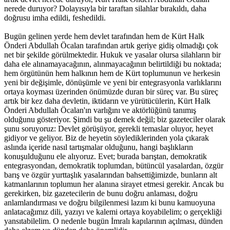
nerede duruyor? Dolayısıyla bir taraftan silahlar bırakıldı, daha
doğrusu imha edildi, feshedildi.
Bugün gelinen yerde hem devlet tarafından hem de Kürt Halk
Önderi Abdullah Öcalan tarafından artık geriye gidiş olmadığı çok
net bir şekilde görülmektedir. Hukuk ve yasalar olursa silahların bir
daha ele alınamayacağının, alınmayacağının belirtildiği bu noktada;
hem örgütünün hem halkının hem de Kürt toplumunun ve herkesin
yeni bir değişimle, dönüşümle ve yeni bir entegrasyonla varlıklarını
ortaya koyması üzerinden önümüzde duran bir süreç var. Bu süreç
artık bir kez daha devletin, iktidarın ve yürütücülerin, Kürt Halk
Önderi Abdullah Öcalan'ın varlığını ve aktörlüğünü tanımış
olduğunu gösteriyor. Şimdi bu şu demek değil; biz gazeteciler olarak
şunu soruyoruz: Devlet görüşüyor, gerekli temaslar oluyor, heyet
gidiyor ve geliyor. Biz de heyetin söylediklerinden yola çıkarak
aslında içeride nasıl tartışmalar olduğunu, hangi başlıkların
konuşulduğunu ele alıyoruz. Evet; burada barıştan, demokratik
entegrasyondan, demokratik toplumdan, bütüncül yasalardan, özgür
barış ve özgür yurttaşlık yasalarından bahsettiğimizde, bunların alt
katmanlarının toplumun her alanına sirayet etmesi gerekir. Ancak bu
gerekirken, biz gazetecilerin de bunu doğru anlaması, doğru
anlamlandırması ve doğru bilgilenmesi lazım ki bunu kamuoyuna
anlatacağımız dili, yazıyı ve kalemi ortaya koyabilelim; o gerçekliği
yansıtabilelim. O nedenle bugün İmralı kapılarının açılması, dünden