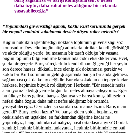
barış sağlanırsa ve barışı konuşabilirsek; o nefesi
daha özgür, daha rahat nefes aldığımız bir ortamda
yaşayabileceğiz.”
*Toplumdaki güvensizliği aşmak, köklü Kürt sorununda gerçek
bir empati zeminini yakalamak devlete düşen roller nelerdir?
Bugün hukukun işletilmediği noktada toplumun güvensizliği söz
konusudur. Devletin bugün attığı adımlarla birlikte, kendi görüştüğü
ve aktör olduğu yerde, bu masanın bir tarafı olduğu bir vasatta
bugün toplumu bilgilendirme konusunda ciddi eksiklikler var. Evet,
şu da bir gerçek: Barış süreçlerinin kendi dinamiği gereği her şeyin
son derece hassas, dikkatli, ince elenip sık dokunması gerekir ve
köklü bir Kürt sorununun geldiği aşamada barışın bir anda gelmesi,
sağlanması çok da kolay değildir. Burada sokaktan en tepeye kadar
herkese, hepimize büyük rol düşüyor. Herkesin “Bir senedir nefes
alamıyoruz” dediği yerde bugün bir nefes almaya çalışıyoruz. Eğer
bu ülkeye barış gelirse, barış sağlanırsa ve barışı konuşabilirsek; o
nefesi daha özgür, daha rahat nefes aldığımız bir ortamda
yaşayabileceğiz. O yüzden şu soruları sormamız lazım: Barış niçin
gerekli? Barış neden lazım? Ve barışa giden yolda hepimiz, en
ötekisinden en uçtakine, en farklısından diğerine kadar ne
yapmalıyız, hangi adımları atmalıyız, nasıl ortaklaşmalıyız? O ortak
zemini; hepimiz birbirimizi anlayarak, hepimiz birbirimizle empati