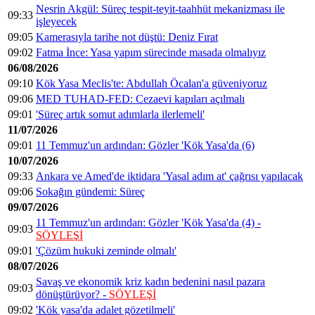
Nesrin Akgül: Süreç tespit-teyit-taahhüt mekanizması ile
09:33
işleyecek
09:05
Kamerasıyla tarihe not düştü: Deniz Fırat
09:02
Fatma İnce: Yasa yapım sürecinde masada olmalıyız
06/08/2026
09:10
Kök Yasa Meclis'te: Abdullah Öcalan'a güveniyoruz
09:06
MED TUHAD-FED: Cezaevi kapıları açılmalı
09:01
'Süreç artık somut adımlarla ilerlemeli'
11/07/2026
09:01
11 Temmuz'un ardından: Gözler 'Kök Yasa'da (6)
10/07/2026
09:33
Ankara ve Amed'de iktidara 'Yasal adım at' çağrısı yapılacak
09:06
Sokağın gündemi: Süreç
09/07/2026
11 Temmuz'un ardından: Gözler 'Kök Yasa'da (4) -
09:03
SÖYLEŞİ
09:01
'Çözüm hukuki zeminde olmalı'
08/07/2026
Savaş ve ekonomik kriz kadın bedenini nasıl pazara
09:03
dönüştürüyor? -
SÖYLEŞİ
09:02
'Kök yasa'da adalet gözetilmeli'