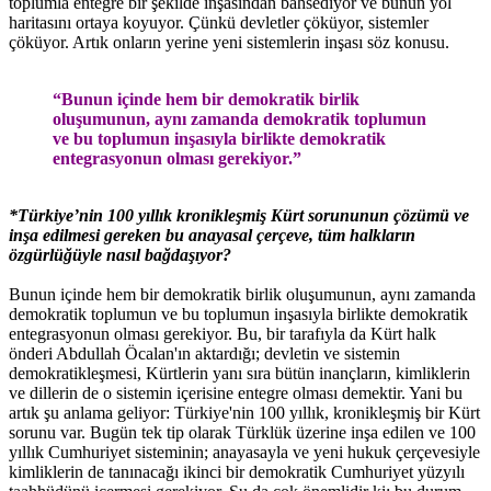
toplumla entegre bir şekilde inşasından bahsediyor ve bunun yol
haritasını ortaya koyuyor. Çünkü devletler çöküyor, sistemler
çöküyor. Artık onların yerine yeni sistemlerin inşası söz konusu.
“Bunun içinde hem bir demokratik birlik
oluşumunun, aynı zamanda demokratik toplumun
ve bu toplumun inşasıyla birlikte demokratik
entegrasyonun olması gerekiyor.”
*Türkiye’nin 100 yıllık kronikleşmiş Kürt sorununun çözümü ve
inşa edilmesi gereken bu anayasal çerçeve, tüm halkların
özgürlüğüyle nasıl bağdaşıyor?
Bunun içinde hem bir demokratik birlik oluşumunun, aynı zamanda
demokratik toplumun ve bu toplumun inşasıyla birlikte demokratik
entegrasyonun olması gerekiyor. Bu, bir tarafıyla da Kürt halk
önderi Abdullah Öcalan'ın aktardığı; devletin ve sistemin
demokratikleşmesi, Kürtlerin yanı sıra bütün inançların, kimliklerin
ve dillerin de o sistemin içerisine entegre olması demektir. Yani bu
artık şu anlama geliyor: Türkiye'nin 100 yıllık, kronikleşmiş bir Kürt
sorunu var. Bugün tek tip olarak Türklük üzerine inşa edilen ve 100
yıllık Cumhuriyet sisteminin; anayasayla ve yeni hukuk çerçevesiyle
kimliklerin de tanınacağı ikinci bir demokratik Cumhuriyet yüzyılı