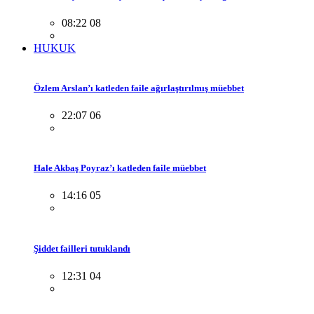
08:22 08
HUKUK
Özlem Arslan’ı katleden faile ağırlaştırılmış müebbet
22:07 06
Hale Akbaş Poyraz’ı katleden faile müebbet
14:16 05
Şiddet failleri tutuklandı
12:31 04