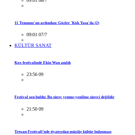
09:01 08/7
11 Temmuz'un ardından: Gözler 'Kök Yasa'da (2)
09:01 07/7
KÜLTÜR SANAT
Kox festivalinde Ekin Wan anıldı
23:56 09
Festival son buldu: Bu süreç yenme-yenilme süreci değildir
21:50 09
Tetwan Festivali’nde tiyatrodan müziğe kültür buluşması