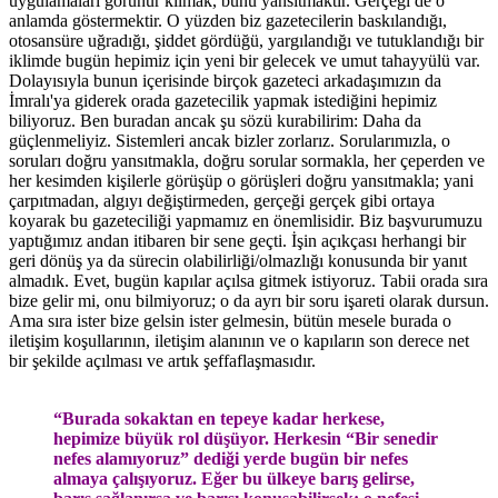
uygulamaları görünür kılmak, bunu yansıtmaktır. Gerçeği de o
anlamda göstermektir. O yüzden biz gazetecilerin baskılandığı,
otosansüre uğradığı, şiddet gördüğü, yargılandığı ve tutuklandığı bir
iklimde bugün hepimiz için yeni bir gelecek ve umut tahayyülü var.
Dolayısıyla bunun içerisinde birçok gazeteci arkadaşımızın da
İmralı'ya giderek orada gazetecilik yapmak istediğini hepimiz
biliyoruz. Ben buradan ancak şu sözü kurabilirim: Daha da
güçlenmeliyiz. Sistemleri ancak bizler zorlarız. Sorularımızla, o
soruları doğru yansıtmakla, doğru sorular sormakla, her çeperden ve
her kesimden kişilerle görüşüp o görüşleri doğru yansıtmakla; yani
çarpıtmadan, algıyı değiştirmeden, gerçeği gerçek gibi ortaya
koyarak bu gazeteciliği yapmamız en önemlisidir. Biz başvurumuzu
yaptığımız andan itibaren bir sene geçti. İşin açıkçası herhangi bir
geri dönüş ya da sürecin olabilirliği/olmazlığı konusunda bir yanıt
almadık. Evet, bugün kapılar açılsa gitmek istiyoruz. Tabii orada sıra
bize gelir mi, onu bilmiyoruz; o da ayrı bir soru işareti olarak dursun.
Ama sıra ister bize gelsin ister gelmesin, bütün mesele burada o
iletişim koşullarının, iletişim alanının ve o kapıların son derece net
bir şekilde açılması ve artık şeffaflaşmasıdır.
“Burada sokaktan en tepeye kadar herkese,
hepimize büyük rol düşüyor. Herkesin “Bir senedir
nefes alamıyoruz” dediği yerde bugün bir nefes
almaya çalışıyoruz. Eğer bu ülkeye barış gelirse,