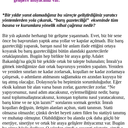
gelişlere ihtiyacımız var.”
*Bir yıldır yanıt alamadığınız bu süreçte geliştirdiğiniz yaratıcı
yöntemlerden yola çıkarak, “barış gazeteciliği” ekseninde tüm
basına ve kurumlara yönelik nihai çağrınız nedir?
Bir yılı aşkındır herhangi bir gelişme yaşanmadı. Evet, biz bir sene
önce bu başvuruları yaptık ama yollar ve kapılar açılmadı. Biz barış
gazeteciliği yaparak, barışın nasıl bir anlam ifade ettiğini ortaya
koyarak bu barış gazeteciliğini bütün alandaki gazetecilerle
ortaklaştıralım. Bugün hep birlikte bir araya gelip Adalet
Bakanlığı'na güçlü bir şekilde ortak bir talepte bulunalım; İmralı'ya
gitmek istediğimize dair ortak başvuruyu yeniden yapalım. Yeniden
ve yeniden sınırları ne kadar zorlarsak, koşulları ne kadar zorlamaya
çalışırsak, o adımların atılmasını sağlamakta en azından kuyuya bir
taş atmış olacağız. Dolayısıyla bu hepimizin sorumluluğudur. Eğer
eksik kalınan bir alan varsa basın zorlar, gazeteciler zorlar. “Ne
yapıyorsunuz, nasıl adım atacaksınız, eylemselliğiniz nedir, barışı
nasıl toplumsallaştıracaksınız, konuşan toplumu nasıl yaratacaksınız,
barış kime ve ne için lazım?” sorularını sormak gerekir. İmralı
koşulları değişsin, iletişim alanları açılsın, statü tanınsın. Statü
olmazsa olmazdır; çünkü devlet heyeti zaten fiilen bu statüyü tanımış
ve muhatap olmuştur. Olabildiğince bu alanda çok daha güçlü bir
enerjiye, sinerjiye ve ortak bir araya gelişlere ihtiyacımız var. Bugün