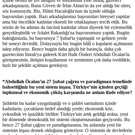
içinde benim de yer aldığım ve sonrasında yine birkaç gazeteci
arkadaşımızın, Banu Güven ile İrfan Aktan'ın da yer aldığı bir süreç
söz konusuydu. Biz, Hilmi Hacaloğlu'nun da içinde olduğu
başvuruları yaptık. Bazı arkadaşlarımız başvuruları bireysel yaptılar
ama biz öncelikle kadınlar eksenli bir ortaklaşmayı tercih ettik. Bu
sözün de bu adımın da öncüsü kadınlar olsun diyerek bir eylemsellik
gerçekleştirdik ve Adalet Bakanlığı'na başvurumuzu yaptık. Bugün
baktığımızda, bu başvuruyu 7 Şubat'ta yapmıştık ve gelinen yerde
bir seneyi devirdik. Dolayısıyla biz bugün hâlâ o kapıların açılmasını
talep ediyoruz. Bence bugün daha güçlü bir basınçla, daha çok
gazetecinin İmralı'ya giderek Kürt Halk Önderi Abdullah Öcalan'la
görüşmesinin, iletişim koşullarının ve zemininin çok daha ivedilikle,
hızlı bir şekilde açılması gerekiyor.
*Abdullah Öcalan’ın 27 Şubat çağrısı ve paradigması temelinde
bahsettiğiniz bu yeni sistem inşası, Türkiye’nin içinden geçtiği
toplumsal ve ekonomik çöküş karşısında ne anlam ifade ediyor?
Şiddetin bu kadar yaygınlaştığı ve o şiddet sarmalının içinde
kadınların, çocukların hedef alındığı yerde; ekonomik kriz,
yoksulluk ve işsizlikle birlikte Türkiye'nin artık geldiği nokta, yeni
bir dönemde demokratik bir sistemi oluşturmasından geçiyordu. Bu
bence 27 Şubat çağrısı ve paradigmasının, bu anlamda yeni bir
sistemin inşası demek olduğunu gösteriyor. O sistemin de devletlerin