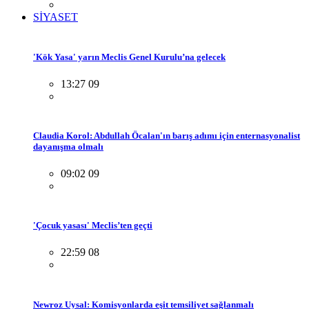
SİYASET
'Kök Yasa' yarın Meclis Genel Kurulu’na gelecek
13:27 09
Claudia Korol: Abdullah Öcalan'ın barış adımı için enternasyonalist
dayanışma olmalı
09:02 09
'Çocuk yasası' Meclis’ten geçti
22:59 08
Newroz Uysal: Komisyonlarda eşit temsiliyet sağlanmalı