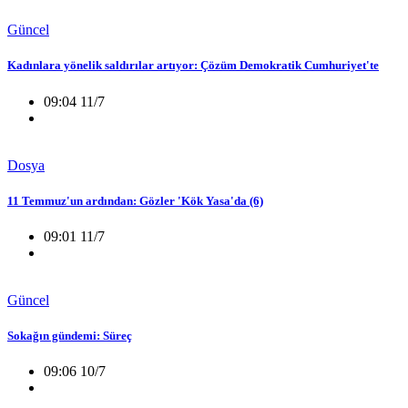
Güncel
Kadınlara yönelik saldırılar artıyor: Çözüm Demokratik Cumhuriyet'te
09:04 11/7
Dosya
11 Temmuz'un ardından: Gözler 'Kök Yasa'da (6)
09:01 11/7
Güncel
Sokağın gündemi: Süreç
09:06 10/7