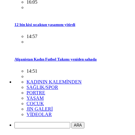
16:05
12 bin kişi sıcaktan yaşamını yitirdi
14:57
Afganistan Kadın Futbol Takımı yeniden sahada
14:51
KADININ KALEMİNDEN
SAĞLIK/SPOR
PORTRE
YAŞAM
ÇOCUK
JIN GALERİ
VİDEOLAR
ARA