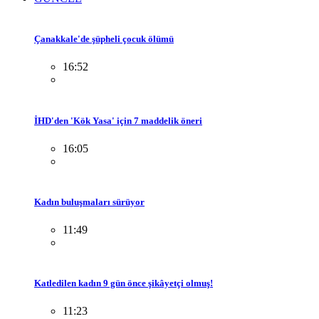
Çanakkale'de şüpheli çocuk ölümü
16:52
İHD'den 'Kök Yasa' için 7 maddelik öneri
16:05
Kadın buluşmaları sürüyor
11:49
Katledilen kadın 9 gün önce şikâyetçi olmuş!
11:23