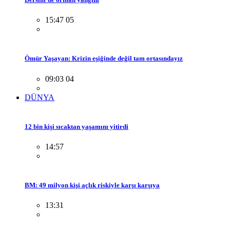
15:47 05
Ömür Yaşayan: Krizin eşiğinde değil tam ortasındayız
09:03 04
DÜNYA
12 bin kişi sıcaktan yaşamını yitirdi
14:57
BM: 49 milyon kişi açlık riskiyle karşı karşıya
13:31