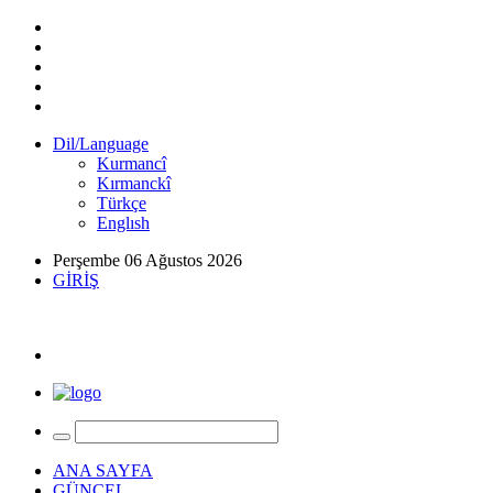
Dil/Language
Kurmancî
Kırmanckî
Türkçe
Englısh
Perşembe 06 Ağustos 2026
GİRİŞ
ANA SAYFA
GÜNCEL