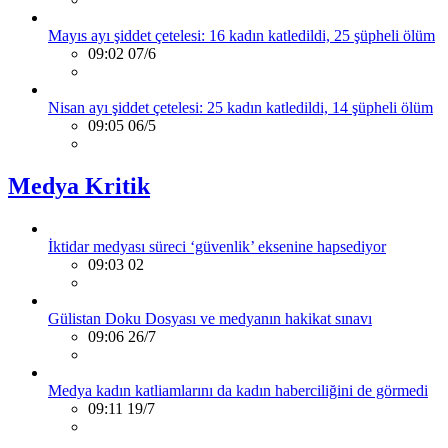
Mayıs ayı şiddet çetelesi: 16 kadın katledildi, 25 şüpheli ölüm
09:02 07/6
Nisan ayı şiddet çetelesi: 25 kadın katledildi, 14 şüpheli ölüm
09:05 06/5
Medya Kritik
İktidar medyası süreci ‘güvenlik’ eksenine hapsediyor
09:03 02
Gülistan Doku Dosyası ve medyanın hakikat sınavı
09:06 26/7
Medya kadın katliamlarını da kadın haberciliğini de görmedi
09:11 19/7