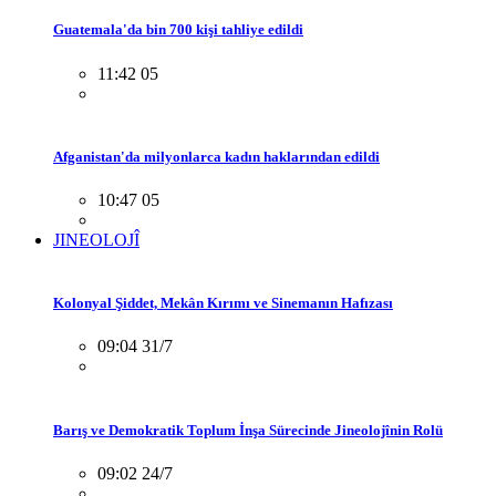
Guatemala'da bin 700 kişi tahliye edildi
11:42 05
Afganistan'da milyonlarca kadın haklarından edildi
10:47 05
JINEOLOJÎ
Kolonyal Şiddet, Mekân Kırımı ve Sinemanın Hafızası
09:04 31/7
Barış ve Demokratik Toplum İnşa Sürecinde Jineolojînin Rolü
09:02 24/7