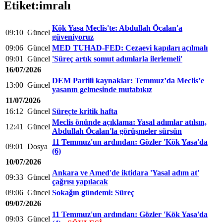
Etiket:imralı
Kök Yasa Meclis'te: Abdullah Öcalan'a
09:10
Güncel
güveniyoruz
09:06
Güncel
MED TUHAD-FED: Cezaevi kapıları açılmalı
09:01
Güncel
'Süreç artık somut adımlarla ilerlemeli'
16/07/2026
DEM Partili kaynaklar: Temmuz’da Meclis’e
13:00
Güncel
yasanın gelmesinde mutabıkız
11/07/2026
16:12
Güncel
Süreçte kritik hafta
Meclis önünde açıklama: Yasal adımlar atılsın,
12:41
Güncel
Abdullah Öcalan'la görüşmeler sürsün
11 Temmuz'un ardından: Gözler 'Kök Yasa'da
09:01
Dosya
(6)
10/07/2026
Ankara ve Amed'de iktidara 'Yasal adım at'
09:33
Güncel
çağrısı yapılacak
09:06
Güncel
Sokağın gündemi: Süreç
09/07/2026
11 Temmuz'un ardından: Gözler 'Kök Yasa'da
09:03
Güncel