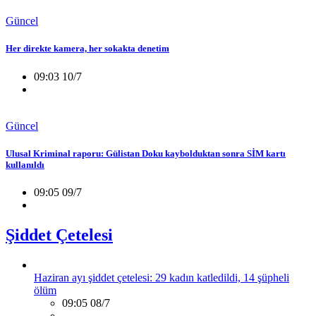
Güncel
Her direkte kamera, her sokakta denetim
09:03 10/7
Güncel
Ulusal Kriminal raporu: Gülistan Doku kaybolduktan sonra SİM kartı
kullanıldı
09:05 09/7
Şiddet Çetelesi
Haziran ayı şiddet çetelesi: 29 kadın katledildi, 14 şüpheli
ölüm
09:05 08/7