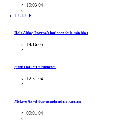
19:03 04
HUKUK
Hale Akbaş Poyraz’ı katleden faile müebbet
14:16 05
Şiddet failleri tutuklandı
12:31 04
Mekiye Akyel dosyasında adalet çağrısı
09:01 04