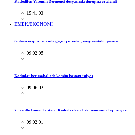
Katledilen Yasemin Dermenci dosyasında duruşma ertelendi
15:41 03
EMEK/EKONOMİ
Gıdaya erişim: Yoksula geçmiş ürünler, zengine stabil piyasa
09:02 05
Kadınlar her mahallede komün bostanı istiyor
09:06 02
25 kentte komün bostanı: Kadınlar kendi ekonomisini oluşturuyor
09:02 01