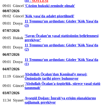
(4) -
SÖYLEŞİ
09:01
Güncel
'Çözüm hukuki zeminde olmalı'
08/07/2026
09:02
Güncel
'Kök yasa'da adalet gözetilmeli'
11 Temmuz'un ardından: Gözler 'Kök Yasa'da
09:01
Dosya
(3)
07/07/2026
‘Sayın Öcalan’ın yasal statüsünün belirlenmesi
09:05
Hukuk
gerekiyor’
11 Temmuz'un ardından: Gözler 'Kök Yasa'da
09:01
Dosya
(2)
06/07/2026
11 Temmuz'un ardından: Gözler 'Kök Yasa'da
09:01
Dosya
(1)
04/07/2026
Abdullah Öcalan'dan Komînal'e mesaj:
11:19
Güncel
Önünüzde tarihi görev bulunuyor
'Abdullah Öcalan'a özgürlük, sürece yasal statü
09:01
Güncel
tanınmalı'
03/07/2026
Ayşegül Doğan: İmralı'ya erişim olanaklarını
11:34
Siyaset
sağlamak gerekiyor