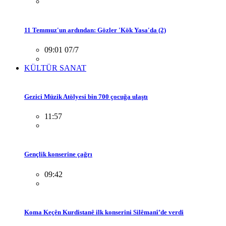
11 Temmuz'un ardından: Gözler 'Kök Yasa'da (2)
09:01 07/7
KÜLTÜR SANAT
Gezici Müzik Atölyesi bin 700 çocuğa ulaştı
11:57
Gençlik konserine çağrı
09:42
Koma Keçên Kurdistanê ilk konserini Silêmanî’de verdi