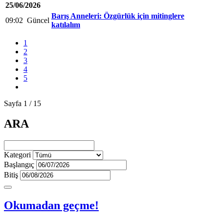
25/06/2026
Barış Anneleri: Özgürlük için mitinglere
09:02
Güncel
katılalım
1
2
3
4
5
Sayfa 1 / 15
ARA
Kategori
Başlangıç
Bitiş
Okumadan geçme!