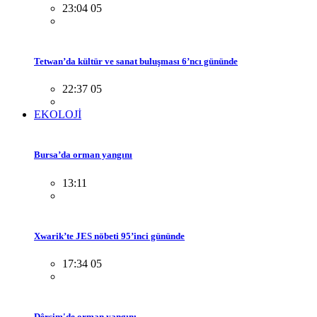
23:04 05
Tetwan’da kültür ve sanat buluşması 6’ncı gününde
22:37 05
EKOLOJİ
Bursa’da orman yangını
13:11
Xwarik’te JES nöbeti 95’inci gününde
17:34 05
Dêrsim'de orman yangını