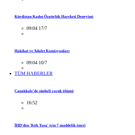
Kürdistan Kadın Özgürlük Hareketi Deneyimi
09:04 17/7
Hakikat ve Adalet Komisyonları
09:04 10/7
TÜM HABERLER
Çanakkale'de şüpheli çocuk ölümü
16:52
İHD'den 'Kök Yasa' için 7 maddelik öneri