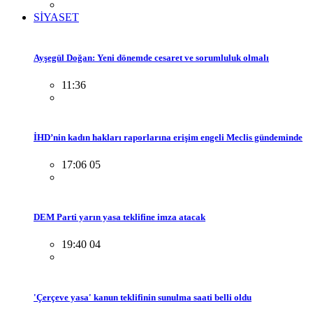
SİYASET
Ayşegül Doğan: Yeni dönemde cesaret ve sorumluluk olmalı
11:36
İHD’nin kadın hakları raporlarına erişim engeli Meclis gündeminde
17:06 05
DEM Parti yarın yasa teklifine imza atacak
19:40 04
'Çerçeve yasa' kanun teklifinin sunulma saati belli oldu