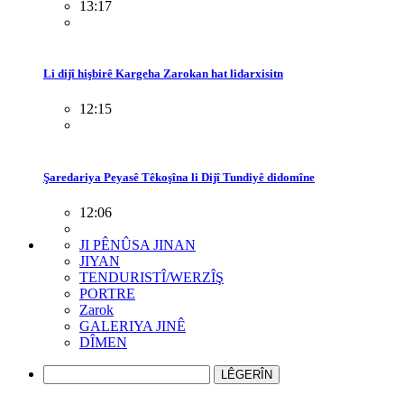
13:17
Li dijî hişbirê Kargeha Zarokan hat lidarxisitn
12:15
Şaredariya Peyasê Têkoşîna li Dijî Tundiyê didomîne
12:06
JI PÊNÛSA JINAN
JIYAN
TENDURISTÎ/WERZÎŞ
PORTRE
Zarok
GALERIYA JINÊ
DÎMEN
LÊGERÎN