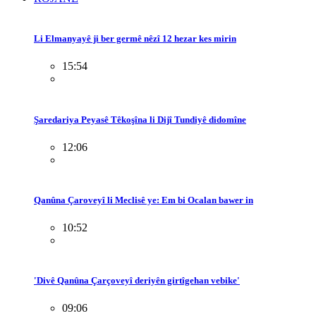
Li Elmanyayê ji ber germê nêzî 12 hezar kes mirin
15:54
Şaredariya Peyasê Têkoşîna li Dijî Tundiyê didomîne
12:06
Qanûna Çaroveyî li Meclisê ye: Em bi Ocalan bawer in
10:52
'Divê Qanûna Çarçoveyî deriyên girtîgehan vebike'
09:06