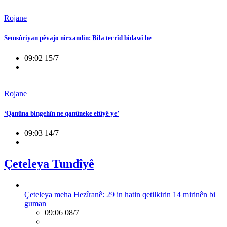
Rojane
Semsûriyan pêvajo nirxandin: Bila tecrîd bidawî be
09:02 15/7
Rojane
‘Qanûna bingehîn ne qanûneke efûyê ye’
09:03 14/7
Çeteleya Tundîyê
Çeteleya meha Hezîranê: 29 in hatin qetilkirin 14 mirinên bi
guman
09:06 08/7