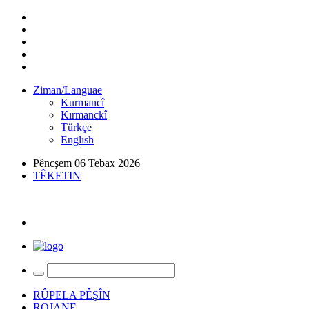
Ziman/Languae
Kurmancî
Kırmanckî
Türkçe
Englısh
Pêncşem 06 Tebax 2026
TÊKETIN
RÛPELA PÊŞÎN
ROJANE