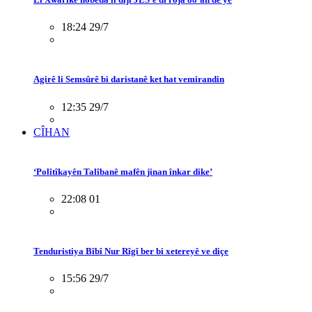
18:24 29/7
Agirê li Semsûrê bi daristanê ket hat vemirandin
12:35 29/7
CÎHAN
‘Polîtîkayên Talîbanê mafên jinan înkar dike’
22:08 01
Tenduristiya Bîbî Nur Rîgî ber bi xetereyê ve diçe
15:56 29/7