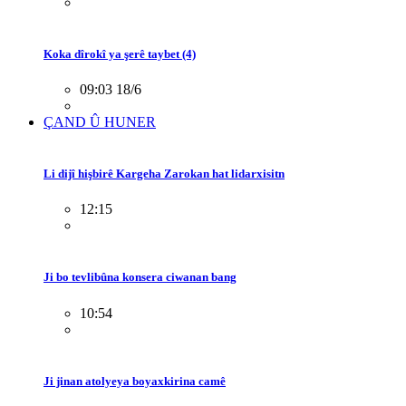
Koka dîrokî ya şerê taybet (4)
09:03 18/6
ÇAND Û HUNER
Li dijî hişbirê Kargeha Zarokan hat lidarxisitn
12:15
Ji bo tevlibûna konsera ciwanan bang
10:54
Ji jinan atolyeya boyaxkirina camê