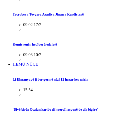
Tecrubeya Tevgera Azadiya Jinan a Kurdistanê
09:02 17/7
Komîsyonên heqîqet û edaletê
09:03 10/7
HEMÛ NÛÇE
Li Elmanyayê ji ber germê nêzî 12 hezar kes mirin
15:54
'Divê birêz Ocalan karibe di koordînasyonê de cih bigire'