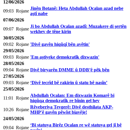
12/06/2026
Jinên Botanê: Heta Abdullah Ocalan azad nebe
09:03
Rojane
aştî nabe
07/06/2026
Ji bo Abdullah Ocalan azadî: Muzakere di şertên
09:07
Rojane
wekhev de têne kirin
30/05/2026
09:02
Rojane
'Divê gavên hiqûqî bên avêtin'
29/05/2026
09:03
Rojane
'Em aştiyeke demokratîk dixwazin'
28/05/2026
09:04
Rojane
Divê biryarên DMME û DDB’ê pêk bên
27/05/2026
09:03
Rojane
‘Divê tecrîd bê rakirin û statu bê nasîn’
25/05/2026
Abdullah Ocalan: Em dixwazin Komarê bi
11:01
Rojane
hiqûqa demokratîk re bînin gel hev
Rêveberiya Tevgerê: Divê desthilata AKP-
10:26
Rojane
MHP'ê gavên pêwîst biavêje!
24/05/2026
‘Bi statuya Birêz Ocalan re wê statuya gel jî bê
09:04
Rojane