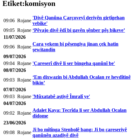
Etîket:komisyon
'Divê Qanûna Çarçoveyî deriyên girtîgehan
09:06
Rojane
vebike'
09:05
Rojane
‘Pêvajo divê êdî bi gavên şênber pêş bikeve’
11/07/2026
Cara yekem bi pêşengiya jinan çek hatin
09:06
Rojane
şewitandin
09/07/2026
09:04
Rojane
'Çareserî divê li ser bingeha qanûnî be'
08/07/2026
‘Em dixwazin bi Abdullah Ocalan re hevdîtinê
09:03
Rojane
bikin’
07/07/2026
09:03
Rojane
'Mûxatabê aştiyê Îmralî ye'
04/07/2026
Adalet Kaya: Tecrîda li ser Abdullah Ocalan
09:02
Rojane
didome
23/06/2026
Ji bo mîtînga Stenbolê bang: Ji bo çareseriyê
09:08
Rojane
qanûnên azadiyê divê