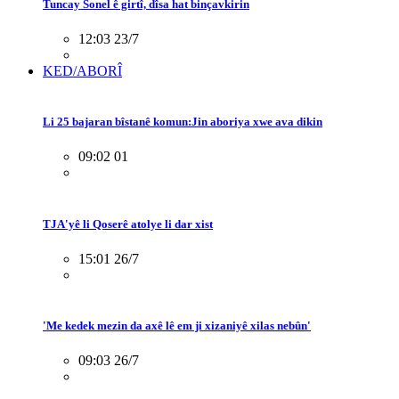
Tuncay Sonel ê girtî, dîsa hat binçavkirin
12:03 23/7
KED/ABORÎ
Li 25 bajaran bîstanê komun:Jin aboriya xwe ava dikin
09:02 01
TJA'yê li Qoserê atolye li dar xist
15:01 26/7
'Me kedek mezin da axê lê em ji xizaniyê xilas nebûn'
09:03 26/7