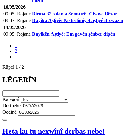
nasîn’
16/05/2026
09:05
Rojane
Birîna 32 salan a Semsûrê: Çiyayê Bêzar
09:03
Rojane
Dayika Aştiyê: Ne teslimiyet aştiyê dixwazin
14/05/2026
09:05
Rojane
Dayikên Aştiyê: Em gavên şênber dipên
1
2
Rûpel 1 / 2
LÊGERÎN
Kategorî
Destpêkê
Qedînê
Heta ku tu nexwînî derbas nebe!