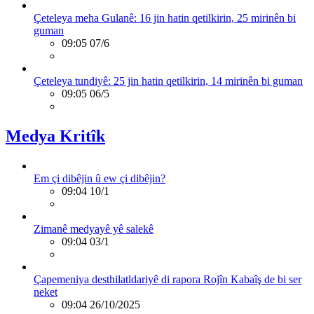
Çeteleya meha Gulanê: 16 jin hatin qetilkirin, 25 mirinên bi
guman
09:05 07/6
Çeteleya tundiyê: 25 jin hatin qetilkirin, 14 mirinên bi guman
09:05 06/5
Medya Kritîk
Em çi dibêjin û ew çi dibêjin?
09:04 10/1
Zimanê medyayê yê salekê
09:04 03/1
Çapemeniya desthilatldariyê di rapora Rojîn Kabaîş de bi ser
neket
09:04 26/10/2025