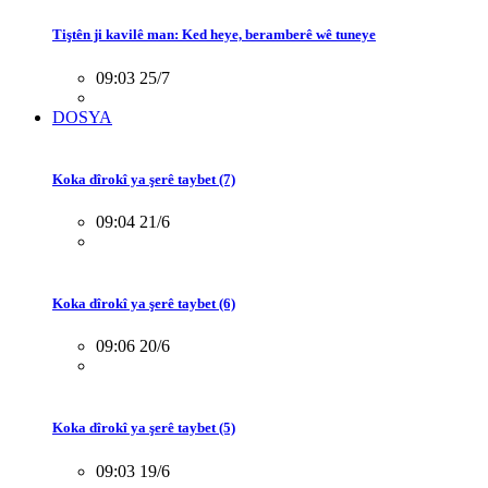
Tiştên ji kavilê man: Ked heye, beramberê wê tuneye
09:03 25/7
DOSYA
Koka dîrokî ya şerê taybet (7)
09:04 21/6
Koka dîrokî ya şerê taybet (6)
09:06 20/6
Koka dîrokî ya şerê taybet (5)
09:03 19/6