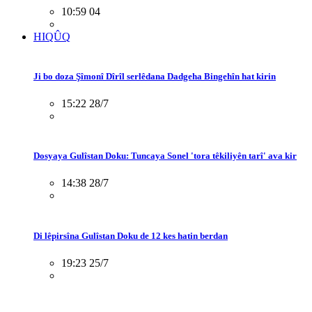
10:59 04
HIQÛQ
Ji bo doza Şîmonî Dîrîl serlêdana Dadgeha Bingehîn hat kirin
15:22 28/7
Dosyaya Gulîstan Doku: Tuncaya Sonel 'tora têkiliyên tarî' ava kir
14:38 28/7
Di lêpirsîna Gulîstan Doku de 12 kes hatin berdan
19:23 25/7