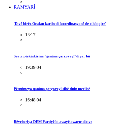
RAMYARÎ
'Divê birêz Ocalan karibe di koordînasyonê de cih bigire'
13:17
Seata pêşkêşkirina ‘qanûna çarçoveyî’ diyar bû
19:39 04
Pêşnûmeya qanûna çarçoveyî sibê tînin meclisê
16:48 04
Rêveberiya DEM Partiyê bi awayê awarte dicive