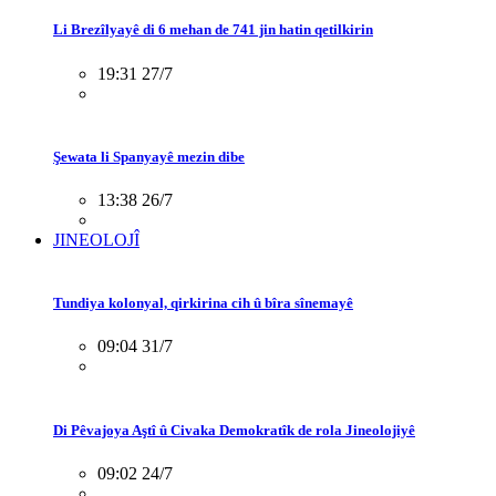
Li Brezîlyayê di 6 mehan de 741 jin hatin qetilkirin
19:31 27/7
Şewata li Spanyayê mezin dibe
13:38 26/7
JINEOLOJÎ
Tundiya kolonyal, qirkirina cih û bîra sînemayê
09:04 31/7
Di Pêvajoya Aştî û Civaka Demokratîk de rola Jineolojiyê
09:02 24/7