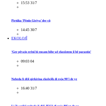
15:53 31/7
Pirtûka ‘Pênûs Giriya’ der çû
14:45 30/7
EKOLOJÎ
‘Ger pêvajo erênî bi encam bibe wê ekosîstem jî bê parastin’
09:03 04
Nobeda li dijî qirkirina ekolojîk di roja 90'î de ye
16:40 31/7
Li Xwarikê nobeda li dijî JES’ê di roja 88’an de ye