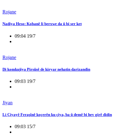
Rojane
Nadiya Heso: Kobanê li berxwe da û bi ser ket
09:04 19/7
Rojane
Di komkujiya Pirsûsê de kiryar nehatin darizandin
09:03 19/7
Jiyan
Li Çiyayê Feraşînê koçerên ku çiya, ba û demê bi hev girê didin
09:03 15/7