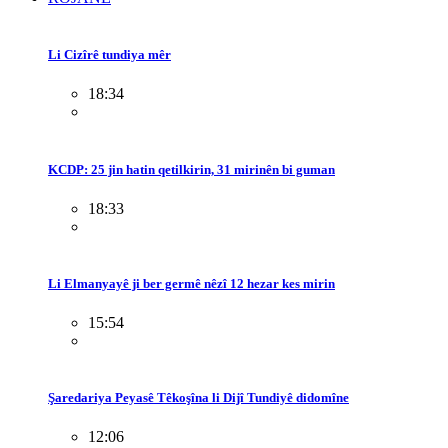
Li Cizîrê tundiya mêr
18:34
KCDP: 25 jin hatin qetilkirin, 31 mirinên bi guman
18:33
Li Elmanyayê ji ber germê nêzî 12 hezar kes mirin
15:54
Şaredariya Peyasê Têkoşîna li Dijî Tundiyê didomîne
12:06