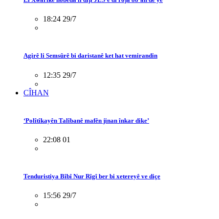
18:24 29/7
Agirê li Semsûrê bi daristanê ket hat vemirandin
12:35 29/7
CÎHAN
‘Polîtîkayên Talîbanê mafên jinan înkar dike’
22:08 01
Tenduristiya Bîbî Nur Rîgî ber bi xetereyê ve diçe
15:56 29/7