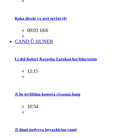
Koka dîrokî ya şerê taybet (4)
09:03 18/6
ÇAND Û HUNER
Li dijî hişbirê Kargeha Zarokan hat lidarxisitn
12:15
Ji bo tevlibûna konsera ciwanan bang
10:54
Ji jinan atolyeya boyaxkirina camê