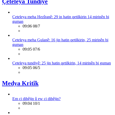
Çeteleya Tundîyê
Çeteleya meha Hezîranê: 29 in hatin qetilkirin 14 mirinên bi
guman
09:06 08/7
Çeteleya meha Gulanê: 16 jin hatin qetilkirin, 25 mirinên bi
guman
09:05 07/6
Çeteleya tundiyê: 25 jin hatin qetilkirin, 14 mirinên bi guman
09:05 06/5
Medya Kritîk
Em çi dibêjin û ew çi dibêjin?
09:04 10/1