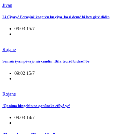
Jiyan
Li Çiyayê Feraşînê koçerên ku çiya, ba û demê bi hev girê didin
09:03 15/7
Rojane
Semsûriyan pêvajo nirxandin: Bila tecrîd bidawî be
09:02 15/7
Rojane
‘Qanûna bingehîn ne qanûneke efûyê ye’
09:03 14/7