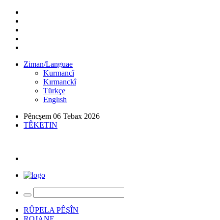
Ziman/Languae
Kurmancî
Kırmanckî
Türkçe
Englısh
Pêncşem 06 Tebax 2026
TÊKETIN
RÛPELA PÊŞÎN
ROJANE