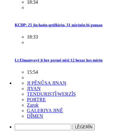
18:34
KCDP: 25 jin hatin qetilkirin, 31 mirinên bi guman
18:33
Li Elmanyayê ji ber germê nêzî 12 hezar kes mirin
15:54
JI PÊNÛSA JINAN
JIYAN
TENDURISTÎ/WERZÎŞ
PORTRE
Zarok
GALERIYA JINÊ
DÎMEN
LÊGERÎN