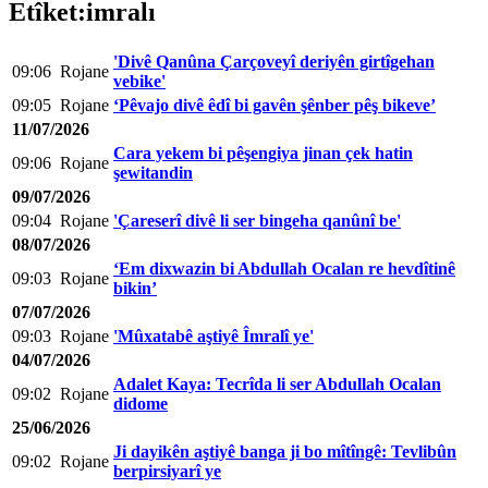
Etîket:imralı
'Divê Qanûna Çarçoveyî deriyên girtîgehan
09:06
Rojane
vebike'
09:05
Rojane
‘Pêvajo divê êdî bi gavên şênber pêş bikeve’
11/07/2026
Cara yekem bi pêşengiya jinan çek hatin
09:06
Rojane
şewitandin
09/07/2026
09:04
Rojane
'Çareserî divê li ser bingeha qanûnî be'
08/07/2026
‘Em dixwazin bi Abdullah Ocalan re hevdîtinê
09:03
Rojane
bikin’
07/07/2026
09:03
Rojane
'Mûxatabê aştiyê Îmralî ye'
04/07/2026
Adalet Kaya: Tecrîda li ser Abdullah Ocalan
09:02
Rojane
didome
25/06/2026
Ji dayikên aştiyê banga ji bo mîtîngê: Tevlibûn
09:02
Rojane
berpirsiyarî ye