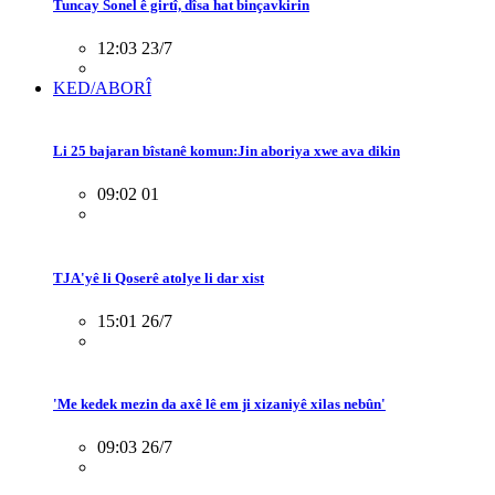
Tuncay Sonel ê girtî, dîsa hat binçavkirin
12:03 23/7
KED/ABORÎ
Li 25 bajaran bîstanê komun:Jin aboriya xwe ava dikin
09:02 01
TJA'yê li Qoserê atolye li dar xist
15:01 26/7
'Me kedek mezin da axê lê em ji xizaniyê xilas nebûn'
09:03 26/7