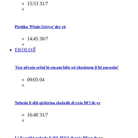
15:53 31/7
Pirtûka ‘Pênûs Giriya’ der çû
14:45 30/7
EKOLOJÎ
‘Ger pêvajo erênî bi encam bibe wê ekosîstem jî bê parastin’
09:03 04
Nobeda li dijî qirkirina ekolojîk di roja 90'î de ye
16:40 31/7
Li Xwarikê nobeda li dijî JES’ê di roja 88’an de ye