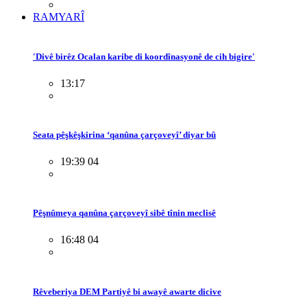
RAMYARÎ
'Divê birêz Ocalan karibe di koordînasyonê de cih bigire'
13:17
Seata pêşkêşkirina ‘qanûna çarçoveyî’ diyar bû
19:39 04
Pêşnûmeya qanûna çarçoveyî sibê tînin meclisê
16:48 04
Rêveberiya DEM Partiyê bi awayê awarte dicive