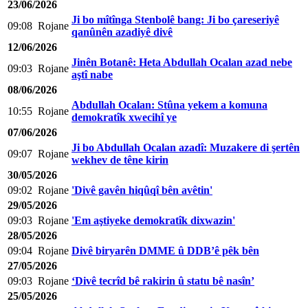
23/06/2026
Ji bo mîtînga Stenbolê bang: Ji bo çareseriyê
09:08
Rojane
qanûnên azadiyê divê
12/06/2026
Jinên Botanê: Heta Abdullah Ocalan azad nebe
09:03
Rojane
aştî nabe
08/06/2026
Abdullah Ocalan: Stûna yekem a komuna
10:55
Rojane
demokratîk xwecihî ye
07/06/2026
Ji bo Abdullah Ocalan azadî: Muzakere di şertên
09:07
Rojane
wekhev de têne kirin
30/05/2026
09:02
Rojane
'Divê gavên hiqûqî bên avêtin'
29/05/2026
09:03
Rojane
'Em aştiyeke demokratîk dixwazin'
28/05/2026
09:04
Rojane
Divê biryarên DMME û DDB’ê pêk bên
27/05/2026
09:03
Rojane
‘Divê tecrîd bê rakirin û statu bê nasîn’
25/05/2026