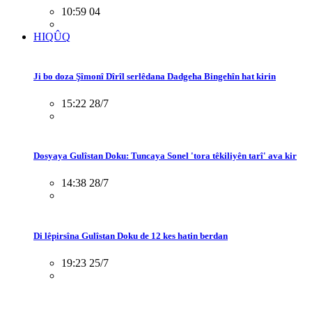
10:59 04
HIQÛQ
Ji bo doza Şîmonî Dîrîl serlêdana Dadgeha Bingehîn hat kirin
15:22 28/7
Dosyaya Gulîstan Doku: Tuncaya Sonel 'tora têkiliyên tarî' ava kir
14:38 28/7
Di lêpirsîna Gulîstan Doku de 12 kes hatin berdan
19:23 25/7