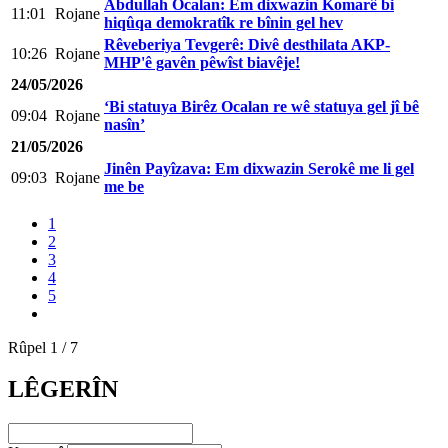
Abdullah Ocalan: Em dixwazin Komarê bi
11:01
Rojane
hiqûqa demokratîk re bînin gel hev
Rêveberiya Tevgerê: Divê desthilata AKP-
10:26
Rojane
MHP'ê gavên pêwîst biavêje!
24/05/2026
‘Bi statuya Birêz Ocalan re wê statuya gel jî bê
09:04
Rojane
nasîn’
21/05/2026
Jinên Payîzava: Em dixwazin Serokê me li gel
09:03
Rojane
me be
1
2
3
4
5
Rûpel 1 / 7
LÊGERÎN