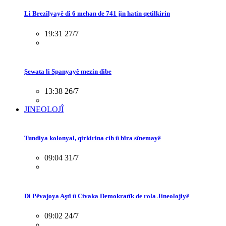
Li Brezîlyayê di 6 mehan de 741 jin hatin qetilkirin
19:31 27/7
Şewata li Spanyayê mezin dibe
13:38 26/7
JINEOLOJÎ
Tundiya kolonyal, qirkirina cih û bîra sînemayê
09:04 31/7
Di Pêvajoya Aştî û Civaka Demokratîk de rola Jineolojiyê
09:02 24/7