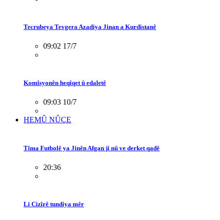
Tecrubeya Tevgera Azadiya Jinan a Kurdistanê
09:02 17/7
Komîsyonên heqîqet û edaletê
09:03 10/7
HEMÛ NÛÇE
Tîma Futbolê ya Jinên Afgan ji nû ve derket qadê
20:36
Li Cizîrê tundiya mêr