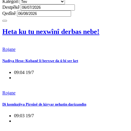
Kategorî
Destpêkê
Qedînê
Heta ku tu nexwînî derbas nebe!
Rojane
Nadiya Heso: Kobanê li berxwe da û bi ser ket
09:04 19/7
Rojane
Di komkujiya Pirsûsê de kiryar nehatin darizandin
09:03 19/7