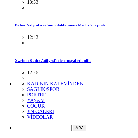
13:33
Bahar Yalçınkaya’nın tutuklanması Meclis’e taşındı
12:42
Xwebun Kadın Atölyesi'nden sosyal etkinlik
12:26
KADININ KALEMİNDEN
SAĞLIK/SPOR
PORTRE
YAŞAM
ÇOCUK
JIN GALERİ
VİDEOLAR
ARA