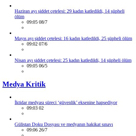
Haziran ayı şiddet çetelesi: 29 kadın katledildi, 14 şüpheli
ölüm
09:05 08/7
Mayıs ayı şiddet çetelesi: 16 kadın katledildi, 25 şüpheli ölüm
09:02 07/6
Nisan ayı şiddet çetelesi: 25 kadın katledildi, 14 şüpheli ölüm
09:05 06/5
Medya Kritik
İktidar medyası süreci ‘güvenlik’ eksenine hapsediyor
09:03 02
Gülistan Doku Dosyası ve medyanın hakikat sınavı
09:06 26/7