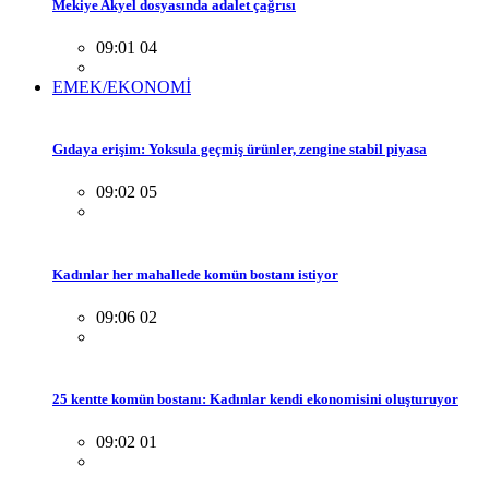
Mekiye Akyel dosyasında adalet çağrısı
09:01 04
EMEK/EKONOMİ
Gıdaya erişim: Yoksula geçmiş ürünler, zengine stabil piyasa
09:02 05
Kadınlar her mahallede komün bostanı istiyor
09:06 02
25 kentte komün bostanı: Kadınlar kendi ekonomisini oluşturuyor
09:02 01