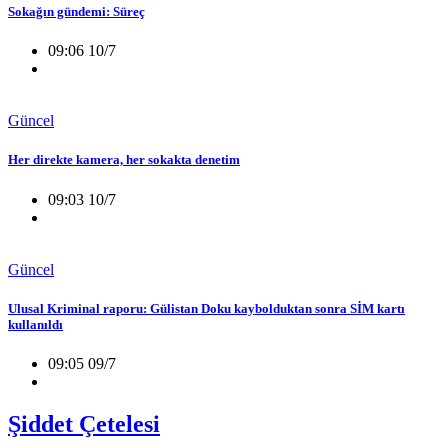
Sokağın gündemi: Süreç
09:06 10/7
Güncel
Her direkte kamera, her sokakta denetim
09:03 10/7
Güncel
Ulusal Kriminal raporu: Gülistan Doku kaybolduktan sonra SİM kartı
kullanıldı
09:05 09/7
Şiddet Çetelesi