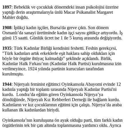
1897
: Bebeklik ve çocukluk dönemdeki insan psikolojisi üzerine
yaptığı derin araştırmalarıyla ünlü Macar Psikanalist Margaret
Mahler doğdu.
1908
: İplikçi kadın işçiler, Bursa'da greve çıktı. Son dönem
Osmanlı’da sanayi üretiminde kadın işçi sayısı gittikçe artıyordu. İş
günü 15 saatti. Günlük ücret ise 1 ile 5 kuruş arasında değişiyordu.
1935
: Türk Kadınlar Birliği kendisini feshetti. Feshin gerekçesi,
"Türk kadınları artık erkeklerle eşit haklara sahip oldukları için
böyle bir örgüte ihtiyaç kalmadığı” şeklinde açıklandı. Birlik,
Kadınlar Halk Fırkası’nın (Kadınlar Halk Partisi) kurulmasına izin
verilmeyince, 1924 yılında partinin kurucuları tarafından
kurulmuştu.
1944
: Nijeryalı feminist eğitimci Oyinkansola Abayomi evinde 12
kadınla yaptığı bir toplantı sırasında Nijeryalı Kadınlar Partisi'ni
kurdu. Londra’da eğitim gören Oyinkansola Nijerya’ya
döndüğünde, Nijeryalı Kız Rehberleri Derneği ile bağlantı kurdu.
Kadınların ve kız çocuklarının eğitimi için çalıştı. Nijerya’da araba
kullanan ilk kadınlardan biriydi.
Oyinkansola’nın kuruluşuna ön ayak olduğu parti, tüm farklı kadın
örgütlerinin tek bir çatı altında toplanmasına yardımcı oldu. Ayrıca