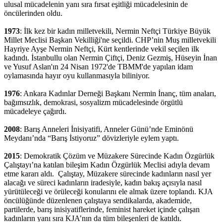
ulusal mücadelenin yanı sıra fırsat eşitliği mücadelesinin de
öncülerinden oldu.
1973
: İlk kez bir kadın milletvekili, Nermin Neftçi Türkiye Büyük
Millet Meclisi Başkan Vekilliği'ne seçildi. CHP’nin Muş milletvekili
Hayriye Ayşe Nermin Neftçi, Kürt kentlerinde vekil seçilen ilk
kadındı. İstanbullu olan Nermin Çiftçi, Deniz Gezmiş, Hüseyin İnan
ve Yusuf Aslan'ın 24 Nisan 1972'de TBMM'de yapılan idam
oylamasında hayır oyu kullanmasıyla biliniyor.
1976
: Ankara Kadınlar Derneği Başkanı Nermin İnanç, tüm anaları,
bağımsızlık, demokrasi, sosyalizm mücadelesinde örgütlü
mücadeleye çağırdı.
2008
: Barış Anneleri İnisiyatifi, Anneler Günü’nde Eminönü
Meydanı’nda “Barış İstiyoruz” dövizleriyle eylem yaptı.
2015
: Demokratik Çözüm ve Müzakere Sürecinde Kadın Özgürlük
Çalıştayı’na katılan bileşim Kadın Özgürlük Meclisi adıyla devam
etme kararı aldı. Çalıştay, Müzakere sürecinde kadınların nasıl yer
alacağı ve süreci kadınların iradesiyle, kadın bakış açısıyla nasıl
yürütüleceği ve örüleceği konularını ele almak üzere toplandı. KJA
öncülüğünde düzenlenen çalıştaya sendikalarda, akademide,
partilerde, barış inisiyatiflerinde, feminist hareket içinde çalışan
kadınların yanı sıra KJA’nın da tüm bileşenleri de katıldı.