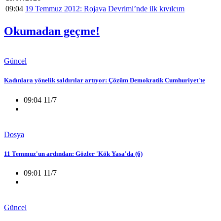
09:04
19 Temmuz 2012: Rojava Devrimi’nde ilk kıvılcım
Okumadan geçme!
Güncel
Kadınlara yönelik saldırılar artıyor: Çözüm Demokratik Cumhuriyet'te
09:04 11/7
Dosya
11 Temmuz'un ardından: Gözler 'Kök Yasa'da (6)
09:01 11/7
Güncel