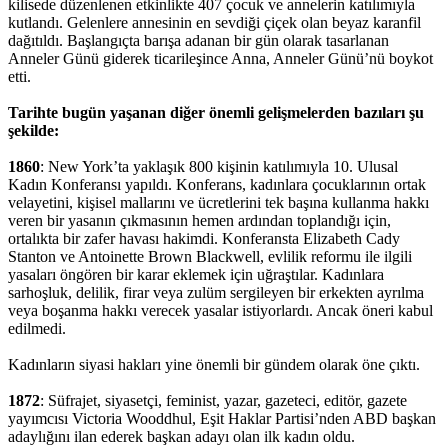
kilisede düzenlenen etkinlikte 407 çocuk ve annelerin katılımıyla
kutlandı. Gelenlere annesinin en sevdiği çiçek olan beyaz karanfil
dağıtıldı. Başlangıçta barışa adanan bir gün olarak tasarlanan
Anneler Günü giderek ticarileşince Anna, Anneler Günü’nü boykot
etti.
Tarihte bugün yaşanan diğer önemli gelişmelerden bazıları şu
şekilde:
1860
: New York’ta yaklaşık 800 kişinin katılımıyla 10. Ulusal
Kadın Konferansı yapıldı. Konferans, kadınlara çocuklarının ortak
velayetini, kişisel mallarını ve ücretlerini tek başına kullanma hakkı
veren bir yasanın çıkmasının hemen ardından toplandığı için,
ortalıkta bir zafer havası hakimdi. Konferansta Elizabeth Cady
Stanton ve Antoinette Brown Blackwell, evlilik reformu ile ilgili
yasaları öngören bir karar eklemek için uğraştılar. Kadınlara
sarhoşluk, delilik, firar veya zulüm sergileyen bir erkekten ayrılma
veya boşanma hakkı verecek yasalar istiyorlardı. Ancak öneri kabul
edilmedi.
Kadınların siyasi hakları yine önemli bir gündem olarak öne çıktı.
1872
: Süfrajet, siyasetçi, feminist, yazar, gazeteci, editör, gazete
yayımcısı Victoria Wooddhul, Eşit Haklar Partisi’nden ABD başkan
adaylığını ilan ederek başkan adayı olan ilk kadın oldu.