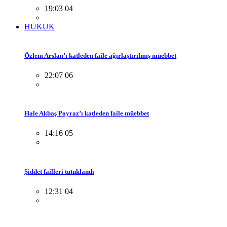
19:03 04
HUKUK
Özlem Arslan’ı katleden faile ağırlaştırılmış müebbet
22:07 06
Hale Akbaş Poyraz’ı katleden faile müebbet
14:16 05
Şiddet failleri tutuklandı
12:31 04