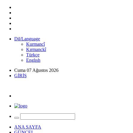
Dil/Language
Kurmancî
Kırmanckî
Türkçe
Englısh
Cuma 07 Ağustos 2026
GİRİŞ
ANA SAYFA
GÜNCEL