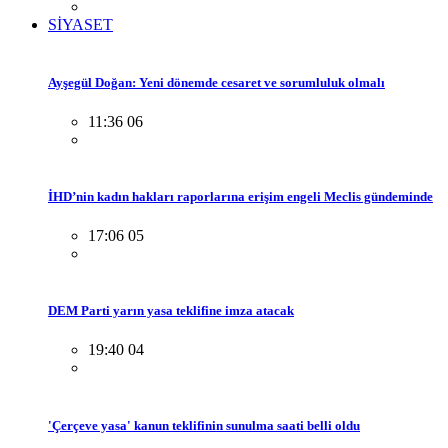
SİYASET
Ayşegül Doğan: Yeni dönemde cesaret ve sorumluluk olmalı
11:36 06
İHD’nin kadın hakları raporlarına erişim engeli Meclis gündeminde
17:06 05
DEM Parti yarın yasa teklifine imza atacak
19:40 04
'Çerçeve yasa' kanun teklifinin sunulma saati belli oldu