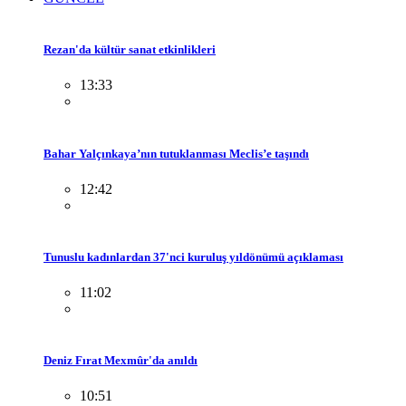
Rezan'da kültür sanat etkinlikleri
13:33
Bahar Yalçınkaya’nın tutuklanması Meclis’e taşındı
12:42
Tunuslu kadınlardan 37'nci kuruluş yıldönümü açıklaması
11:02
Deniz Fırat Mexmûr'da anıldı
10:51