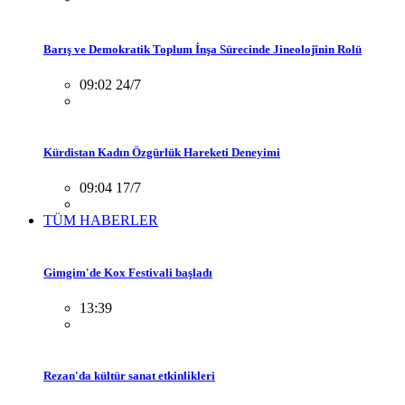
Barış ve Demokratik Toplum İnşa Sürecinde Jineolojînin Rolü
09:02 24/7
Kürdistan Kadın Özgürlük Hareketi Deneyimi
09:04 17/7
TÜM HABERLER
Gimgim'de Kox Festivali başladı
13:39
Rezan'da kültür sanat etkinlikleri