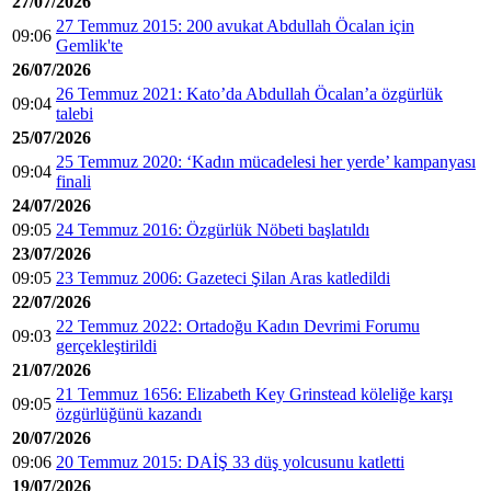
27/07/2026
27 Temmuz 2015: 200 avukat Abdullah Öcalan için
09:06
Gemlik'te
26/07/2026
26 Temmuz 2021: Kato’da Abdullah Öcalan’a özgürlük
09:04
talebi
25/07/2026
25 Temmuz 2020: ‘Kadın mücadelesi her yerde’ kampanyası
09:04
finali
24/07/2026
09:05
24 Temmuz 2016: Özgürlük Nöbeti başlatıldı
23/07/2026
09:05
23 Temmuz 2006: Gazeteci Şilan Aras katledildi
22/07/2026
22 Temmuz 2022: Ortadoğu Kadın Devrimi Forumu
09:03
gerçekleştirildi
21/07/2026
21 Temmuz 1656: Elizabeth Key Grinstead köleliğe karşı
09:05
özgürlüğünü kazandı
20/07/2026
09:06
20 Temmuz 2015: DAİŞ 33 düş yolcusunu katletti
19/07/2026