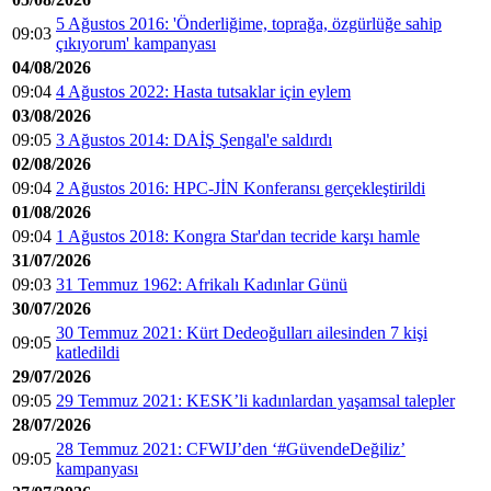
5 Ağustos 2016: 'Önderliğime, toprağa, özgürlüğe sahip
09:03
çıkıyorum' kampanyası
04/08/2026
09:04
4 Ağustos 2022: Hasta tutsaklar için eylem
03/08/2026
09:05
3 Ağustos 2014: DAİŞ Şengal'e saldırdı
02/08/2026
09:04
2 Ağustos 2016: HPC-JİN Konferansı gerçekleştirildi
01/08/2026
09:04
1 Ağustos 2018: Kongra Star'dan tecride karşı hamle
31/07/2026
09:03
31 Temmuz 1962: Afrikalı Kadınlar Günü
30/07/2026
30 Temmuz 2021: Kürt Dedeoğulları ailesinden 7 kişi
09:05
katledildi
29/07/2026
09:05
29 Temmuz 2021: KESK’li kadınlardan yaşamsal talepler
28/07/2026
28 Temmuz 2021: CFWIJ’den ‘#GüvendeDeğiliz’
09:05
kampanyası