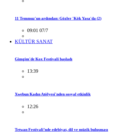
11 Temmuz'un ardından: Gözler 'Kök Yasa'da (2)
09:01 07/7
KÜLTÜR SANAT
Gimgim'de Kox Festivali başladı
13:39
Xwebun Kadın Atölyesi'nden sosyal etkinlik
12:26
Tetwan Festivali’nde edebiyat, dil ve müzik buluşması