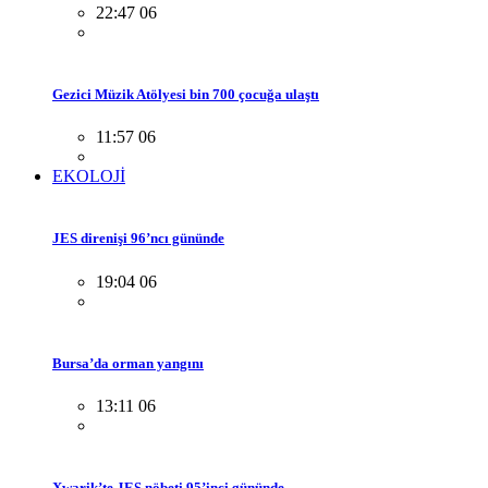
22:47 06
Gezici Müzik Atölyesi bin 700 çocuğa ulaştı
11:57 06
EKOLOJİ
JES direnişi 96’ncı gününde
19:04 06
Bursa’da orman yangını
13:11 06
Xwarik’te JES nöbeti 95’inci gününde