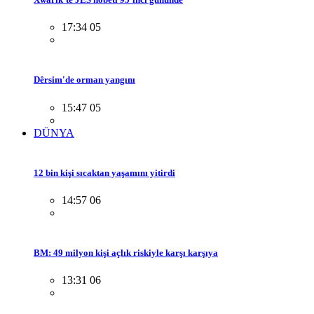
17:34 05
Dêrsim'de orman yangını
15:47 05
DÜNYA
12 bin kişi sıcaktan yaşamını yitirdi
14:57 06
BM: 49 milyon kişi açlık riskiyle karşı karşıya
13:31 06