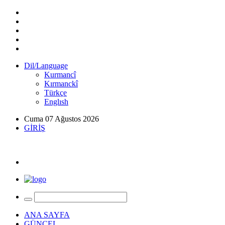
Dil/Language
Kurmancî
Kırmanckî
Türkçe
Englısh
Cuma 07 Ağustos 2026
GİRİŞ
ANA SAYFA
GÜNCEL