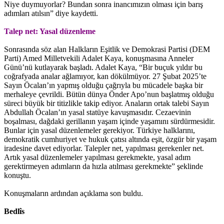
Niye duymuyorlar? Bundan sonra inancımızın olması için barış
adımları atılsın” diye kaydetti.
Talep net: Yasal düzenleme
Sonrasında söz alan Halkların Eşitlik ve Demokrasi Partisi (DEM
Parti) Amed Milletvekili Adalet Kaya, konuşmasına Anneler
Günü’nü kutlayarak başladı. Adalet Kaya, “Bir buçuk yıldır bu
coğrafyada analar ağlamıyor, kan dökülmüyor. 27 Şubat 2025’te
Sayın Öcalan’ın yapmış olduğu çağrıyla bu mücadele başka bir
merhaleye çevrildi. Bütün dünya Önder Apo’nun başlatmış olduğu
süreci büyük bir titizlikle takip ediyor. Anaların ortak talebi Sayın
Abdullah Öcalan’ın yasal statüye kavuşmasıdır. Cezaevinin
boşalması, dağdaki gerillanın yaşam içinde yaşamını sürdürmesidir.
Bunlar için yasal düzenlemeler gerekiyor. Türkiye halklarını,
demokratik cumhuriyet ve hukuk çatısı altında eşit, özgür bir yaşam
iradesine davet ediyorlar. Talepler net, yapılması gerekenler net.
Artık yasal düzenlemeler yapılması gerekmekte, yasal adım
gerektirmeyen adımların da hızla atılması gerekmekte” şeklinde
konuştu.
Konuşmaların ardından açıklama son buldu.
Bedlîs