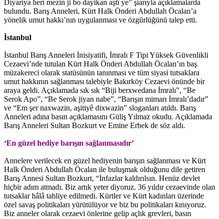
Diyariya herî mezin ji bo dayikan aştî ye” şiarıyla açıklamalarda
bulundu. Barış Anneleri, Kürt Halk Önderi Abdullah Öcalan’a
yönelik umut hakkı’nın uygulanması ve özgürlüğünü talep etti.
İstanbul
İstanbul Barış Anneleri İnisiyatifi, İmralı F Tipi Yüksek Güvenlikli
Cezaevi’nde tutulan Kürt Halk Önderi Abdullah Öcalan’ın baş
müzakereci olarak statüsünün tanınması ve tüm siyasi tutsaklara
umut hakkının sağlanması talebiyle Bakırköy Cezaevi önünde bir
araya geldi. Açıklamada sık sık “Biji berxwedana İmralı”, “Be
Serok Apo”, “Be Serok jiyan nabe”, “Barışın mimarı İmralı’dadır”
ve “Em şer naxwazin, aşitiyê dixwazin” sloganları atıldı. Barış
Anneleri adına basın açıklamasını Güliş Yılmaz okudu. Açıklamada
Barış Anneleri Sultan Bozkurt ve Emine Erbek de söz aldı.
‘En güzel hediye barışın sağlanmasıdır’
Annelere verilecek en güzel hediyenin barışın sağlanması ve Kürt
Halk Önderi Abdullah Öcalan ile buluşmak olduğunu dile getiren
Barış Annesi Sultan Bozkurt, “İnfazlar kaldırılsın. Henüz devlet
hiçbir adım atmadı. Biz artık yeter diyoruz. 36 yıldır cezaevinde olan
tutsaklar hâlâ tahliye edilmedi. Kürtler ve Kürt kadınları üzerinde
özel savaş politikaları yürütülüyor ve biz bu politikaları kınıyoruz.
Biz anneler olarak cezaevi önlerine gelip açlık grevleri, basın