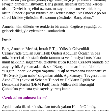
savaşın bitmesini istiyoruz. Barış gelsin, insanlar birbirine kardeş
olsun. Devlet barış elini uzatsın, masaya oturulsun ve artık barış
olsun. Önder Apo’yu bıraksınlar. Devlet Bahçeli ve Önder Apo bu
süreci birlikte yürütsün. Bu sorunu çözsünler. Barış olsun."
Anneler, tüm dillerin ve renklerin bir arada, özgürce yaşadığı bir
gelecek dileğiyle eylemlerini sonlandırdı.
İzmir
Barış Anneleri Meclisi, İmralı F Tipi Yüksek Güvenlikli
Cezaevi’nde tutulan Kürt Halk Önderi Abdullah Öcalan’ın baş
müzakereci olarak statüsünün tanınması ve tüm siyasi tutsaklara
umut hakkının sağlanması talebiyle Buca Kapalı Cezaevi önünde bir
araya geldi. Açıklamada, sık sık “Barışım mimarı İmralı’dadır”,
“Özgür Önderlikle özgür yaşama”, “Bijî berxwedana zindanan” ve
“Bê Serok jiyan nabe” sloganları atıldı. Açıklamaya, Tevgera Jinên
Azad (TJA) aktivisti Sebahat Tuncel ve Halkların Eşitlik ve
Demokrasi Partisi (DEM Parti) İzmir Milletvekili Burcugül
Çubuk’un yanı sıra çok sayıda yurttaş katıldı.
‘Artık adım atılması lazım’
Açıklamada ilk olarak söz alan tutsak yakını Hanife Gümüş,