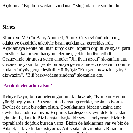
Açıklama “Bîjî berxwedana zindanan” sloganları ile son buldu.
Şirnex
Şirnex ve Mêrdîn Barış Anneleri, Şirnex Cezaevi önünde barış,
adalet ve özgürlük talebiyle basın açıklaması gerçekleştirdi.
Açıklamaya kentte bulunan birçok sivil toplum örgütü ve siyasi parti
temsilcisi katılırken, barış annelerine çiçekler hediye edildi.
Cezaevinde bir araya gelen anneler "Jin jîyan azadî" sloganları attı.
Cezaevine yakın bir yerde bir araya gelen anneler, cezaevinin önüne
kadar yürüyüş gerçekleştirdi. Yürüyüşte "Em şer naxwazin aşitîyê
dixwazim", "Bijî berxwedana zindana" sloganları attı.
'Artık devlet adım atsın '
Behiye Nayır, tüm annelerin gününü kutlayarak, "Kürt annelerinin
yüreği hep yandı. Bu sene artık barışın gerçekleşmesini istiyoruz.
Devlet de artık bir adım olsun. Çocuklarımız bizden uzakta ama
devlet hala adım atmıyor. Hepimiz kardeşiz cezaevindeki tutsaklar
için bir af çıkmalı. Biz barıştan başka bir şey istemiyoruz. Bizler bu
topraklarda doğduk burada varız. Bizim de haklarımız var ve biz de
Adalet, hak ve hukuk istiyoruz. Artık silah devri bitsin. Buradan