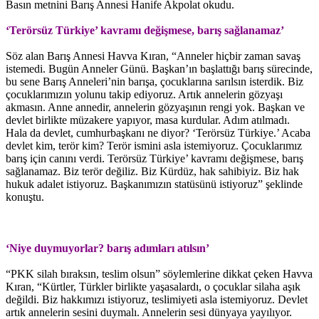
Basın metnini Barış Annesi Hanife Akpolat okudu.
‘Terörsüz Türkiye’ kavramı değişmese, barış sağlanamaz’
Söz alan Barış Annesi Havva Kıran, “Anneler hiçbir zaman savaş
istemedi. Bugün Anneler Günü. Başkan’ın başlattığı barış sürecinde,
bu sene Barış Anneleri’nin barışa, çocuklarına sarılsın isterdik. Biz
çocuklarımızın yolunu takip ediyoruz. Artık annelerin gözyaşı
akmasın. Anne annedir, annelerin gözyaşının rengi yok. Başkan ve
devlet birlikte müzakere yapıyor, masa kurdular. Adım atılmadı.
Hala da devlet, cumhurbaşkanı ne diyor? ‘Terörsüz Türkiye.’ Acaba
devlet kim, terör kim? Terör ismini asla istemiyoruz. Çocuklarımız
barış için canını verdi. Terörsüz Türkiye’ kavramı değişmese, barış
sağlanamaz. Biz terör değiliz. Biz Kürdüz, hak sahibiyiz. Biz hak
hukuk adalet istiyoruz. Başkanımızın statüsünü istiyoruz” şeklinde
konuştu.
‘Niye duymuyorlar? barış adımları atılsın’
“PKK silah bıraksın, teslim olsun” söylemlerine dikkat çeken Havva
Kıran, “Kürtler, Türkler birlikte yaşasalardı, o çocuklar silaha aşık
değildi. Biz hakkımızı istiyoruz, teslimiyeti asla istemiyoruz. Devlet
artık annelerin sesini duymalı. Annelerin sesi dünyaya yayılıyor.