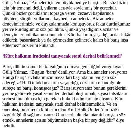
Güliş Yılmaz, “Anneler için en büyük hediye barıştır. Bu söz bizim
için bir temenni değil, yılların acısıyla söylenmiş bir gerçektir.
Çünkü bizler çocuklarını toprağa veren, cezaevi kapılarında
büyüten, sürgün yollarında kaybeden anneleriz. Biz anneler
deneyimlerimizle ve duygularımızla konuşuyoruz fakat durduğumuz
yer ve kurduğumuz söz politiktir. Çünkü yaşadığımız acılar ve
deneyimler politikanın sonucudur. Kürt halkının yaşadığı acılar inkâr
edilerek, bastırılarak ya da görmezden gelinerek kalıcı bir barış inşa
edilemez” sözlerini kullandı.
‘Kürt halkının iradesini tanıyacak statü derhal belirlenmeli’
Barış dilinin somut bir karşılığının olması gerektiğini vurgulayan
Güliş Yılmaz, “Bugün ‘barış’ deniliyor. Ama biz anneler soruyoruz:
Hangi barış? Evlatlarımızın mezarları başında mı barıştan söz
edeceğiz? Hâlâ tutuklamaların yaşandığı, cezaların onandığı bir
süreçte mi barışı konuşacağız? Barış istiyorsanız bunun gereklerini
yerine getirerek yasal zeminleri derhal oluşturmalı, siyasi tutsakların
serbest bırakılması için gereken hukuki adımları atmalısınız. Kürt
halkının iradesini tanıyacak statü derhal belirlenmelidir. Ve en
önemlisi, bu sürecin kilit ismi olan Kürt Halk Önderi’nin fiziki
özgürlüğünü sağlamalısınız. Onu tecrit altında tutarak barıştan söz
etmek, annelerin acısını büyütmekten başka bir şey değildir” diye
belirtti.