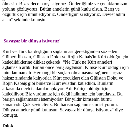
ölmesin. Biz sadece barış istiyoruz. Önderliğimiz ve çocuklarımızın
yolunu gözlüyoruz. Bütün annelerin günü kutlu olsun. Barış ve
özgürlük için umut ediyoruz. Önderliğimizi istiyoruz. Devlet adım
atsın" şeklinde konuştu.
'Savaşsız bir dünya istiyoruz'
Kürt ve Türk kardeşliğinin sağlanması gerektiğinden söz eden
Gülperi İlbasan, Gülistan Doku ve Rojin Kabaiş'in Kürt olduğu için
katledildiklerine dikkat çekerek, “Ne Türk ne Kürt anneleri
ağlamasın artık. Bir an önce barış sağlansın. Kimse Kürt olduğu için
tutuklanmamalı. Herhangi bir suçları olmamasına rağmen suçsuz
haksız zindanda kalıyorlar. Kürt çocukları olan Gülistan Doku ve
Rojin Kabaiş gibi binlerce Kürt evlatları katledildi. Bunların
arkasında devlet adamları çıkıyor. Adı Kürtçe olduğu için
katlediliyor. Biz yurdumuz için değil halkımız için buradayız. Bu
barışın sağlanmasını istemiyorlar. Bir yıldır kimsenin burnu
kanamadı. Çok sevinçliyiz. Bu barışın sağlanmasını istiyorum.
Dünya anneler günü kutlusun. Savaşsız bir dünya istiyoruz" diye
konuştu.
Dîlok