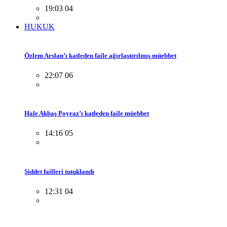
19:03 04
HUKUK
Özlem Arslan’ı katleden faile ağırlaştırılmış müebbet
22:07 06
Hale Akbaş Poyraz’ı katleden faile müebbet
14:16 05
Şiddet failleri tutuklandı
12:31 04