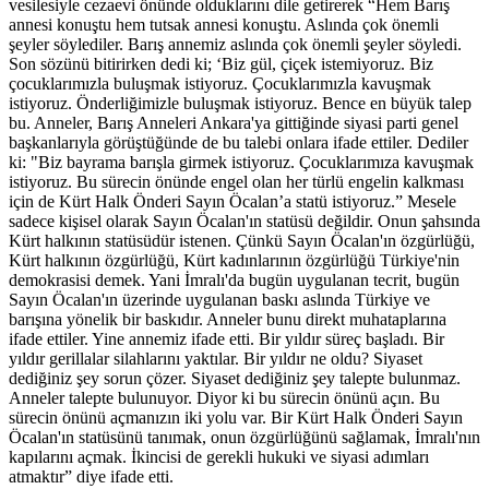
vesilesiyle cezaevi önünde olduklarını dile getirerek “Hem Barış
annesi konuştu hem tutsak annesi konuştu. Aslında çok önemli
şeyler söylediler. Barış annemiz aslında çok önemli şeyler söyledi.
Son sözünü bitirirken dedi ki; ‘Biz gül, çiçek istemiyoruz. Biz
çocuklarımızla buluşmak istiyoruz. Çocuklarımızla kavuşmak
istiyoruz. Önderliğimizle buluşmak istiyoruz. Bence en büyük talep
bu. Anneler, Barış Anneleri Ankara'ya gittiğinde siyasi parti genel
başkanlarıyla görüştüğünde de bu talebi onlara ifade ettiler. Dediler
ki: "Biz bayrama barışla girmek istiyoruz. Çocuklarımıza kavuşmak
istiyoruz. Bu sürecin önünde engel olan her türlü engelin kalkması
için de Kürt Halk Önderi Sayın Öcalan’a statü istiyoruz.” Mesele
sadece kişisel olarak Sayın Öcalan'ın statüsü değildir. Onun şahsında
Kürt halkının statüsüdür istenen. Çünkü Sayın Öcalan'ın özgürlüğü,
Kürt halkının özgürlüğü, Kürt kadınlarının özgürlüğü Türkiye'nin
demokrasisi demek. Yani İmralı'da bugün uygulanan tecrit, bugün
Sayın Öcalan'ın üzerinde uygulanan baskı aslında Türkiye ve
barışına yönelik bir baskıdır. Anneler bunu direkt muhataplarına
ifade ettiler. Yine annemiz ifade etti. Bir yıldır süreç başladı. Bir
yıldır gerillalar silahlarını yaktılar. Bir yıldır ne oldu? Siyaset
dediğiniz şey sorun çözer. Siyaset dediğiniz şey talepte bulunmaz.
Anneler talepte bulunuyor. Diyor ki bu sürecin önünü açın. Bu
sürecin önünü açmanızın iki yolu var. Bir Kürt Halk Önderi Sayın
Öcalan'ın statüsünü tanımak, onun özgürlüğünü sağlamak, İmralı'nın
kapılarını açmak. İkincisi de gerekli hukuki ve siyasi adımları
atmaktır” diye ifade etti.