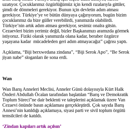
uzatıyor. Çocuklarımız özgürlüğümüz için kendi rızalarıyla gittiler,
şimdi de dönmeleri gerekiyor. Bunun için devletin adım atması
gerekiyor. Türkiye’ye ve bütün dünyaya çağırıyorum, bugün bizim
çocuklarımız da bize güller verebilirdi, yanımızda olabilirdi.
Türkiye’nin artık adım atması gerekiyor, sesimiz onalra gitsin.
Cezaevleri bizim yerimiz değil, bizler Başkanımızı aramızda görmek
istiyoruz. Fiziki olarak yanımızda olana kadar, beraber özgürce
yaşayana kadar mücadeleden geri adım atmayacağız” çağrısı yaptı.
Açıklama, “Biji berxwedana zindana”, “Biji Serok Apo”, “Be Serok
jiyan nabe” sloganları ile sona erdi.
Wan
Wan Barış Anneleri Meclisi, Anneler Günü dolayısıyla Kürt Halk
Önderi Abdullah Öcalan tarafından başlatılan “Barış ve Demokratik
Toplum Süreci”ne dair beklenti ve taleplerini açıklamak üzere Van
Cezaevi önünde basın açıklaması gerçekleştirdi. Çok sayıda Barış
Annesi’nin katıldığı açıklamaya, siyasi parti ve sivil toplum örgütü
temsilcileri de katıldı.
‘Zindan kapıları artık açılsın’