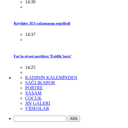
14:39
Köylüler JES çalışmasını engelledi
14:37
Fas’ta siyasi partilere ‘Eşitlik Şartı’
14:25
KADININ KALEMİNDEN
SAĞLIK/SPOR
PORTRE
YAŞAM
ÇOCUK
JIN GALERİ
VİDEOLAR
ARA