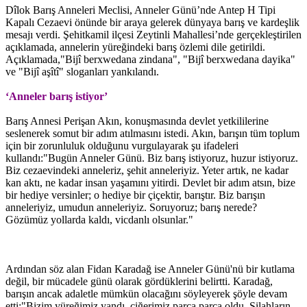
Dîlok Barış Anneleri Meclisi, Anneler Günü’nde Antep H Tipi
Kapalı Cezaevi önünde bir araya gelerek dünyaya barış ve kardeşlik
mesajı verdi. Şehitkamil ilçesi Zeytinli Mahallesi’nde gerçekleştirilen
açıklamada, annelerin yüreğindeki barış özlemi dile getirildi.
Açıklamada,"Bijî berxwedana zindana", "Bijî berxwedana dayika"
ve "Bijî aşîtî" sloganları yankılandı.
‘Anneler barış istiyor’
Barış Annesi Perişan Akın, konuşmasında devlet yetkililerine
seslenerek somut bir adım atılmasını istedi. Akın, barışın tüm toplum
için bir zorunluluk olduğunu vurgulayarak şu ifadeleri
kullandı:"Bugün Anneler Günü. Biz barış istiyoruz, huzur istiyoruz.
Biz cezaevindeki anneleriz, şehit anneleriyiz. Yeter artık, ne kadar
kan aktı, ne kadar insan yaşamını yitirdi. Devlet bir adım atsın, bize
bir hediye versinler; o hediye bir çiçektir, barıştır. Biz barışın
anneleriyiz, umudun anneleriyiz. Soruyoruz; barış nerede?
Gözümüz yollarda kaldı, vicdanlı olsunlar."
Ardından söz alan Fidan Karadağ ise Anneler Günü'nü bir kutlama
değil, bir mücadele günü olarak gördüklerini belirtti. Karadağ,
barışın ancak adaletle mümkün olacağını söyleyerek şöyle devam
etti:"Bizim yüreğimiz yandı, ciğerimiz parça parça oldu. Silahların,