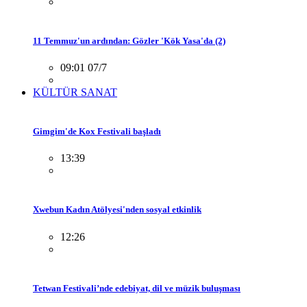
11 Temmuz'un ardından: Gözler 'Kök Yasa'da (2)
09:01 07/7
KÜLTÜR SANAT
Gimgim'de Kox Festivali başladı
13:39
Xwebun Kadın Atölyesi'nden sosyal etkinlik
12:26
Tetwan Festivali’nde edebiyat, dil ve müzik buluşması