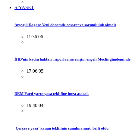
SİYASET
Ayşegül Doğan: Yeni dönemde cesaret ve sorumluluk olmalı
11:36 06
İHD’nin kadın hakları raporlarına erişim engeli Meclis gündeminde
17:06 05
DEM Parti yarın yasa teklifine imza atacak
19:40 04
'Çerçeve yasa' kanun teklifinin sunulma saati belli oldu