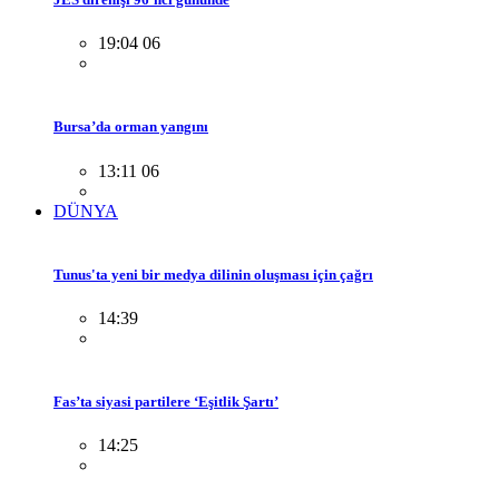
19:04 06
Bursa’da orman yangını
13:11 06
DÜNYA
Tunus'ta yeni bir medya dilinin oluşması için çağrı
14:39
Fas’ta siyasi partilere ‘Eşitlik Şartı’
14:25