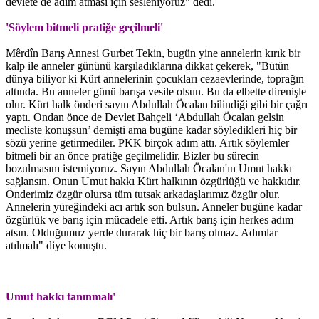
devlete de adım atması için sesleniyoruz" dedi.
'Söylem bitmeli pratiğe geçilmeli'
Mêrdîn Barış Annesi Gurbet Tekin, bugün yine annelerin kırık bir
kalp ile anneler gününü karşıladıklarına dikkat çekerek, "Bütün
dünya biliyor ki Kürt annelerinin çocukları cezaevlerinde, toprağın
altında. Bu anneler günü barışa vesile olsun. Bu da elbette direnişle
olur. Kürt halk önderi sayın Abdullah Öcalan bilindiği gibi bir çağrı
yaptı. Ondan önce de Devlet Bahçeli ‘Abdullah Öcalan gelsin
mecliste konuşsun’ demişti ama bugüne kadar söyledikleri hiç bir
sözü yerine getirmediler. PKK birçok adım attı. Artık söylemler
bitmeli bir an önce pratiğe geçilmelidir. Bizler bu sürecin
bozulmasını istemiyoruz. Sayın Abdullah Öcalan'ın Umut hakkı
sağlansın. Onun Umut hakkı Kürt halkının özgürlüğü ve hakkıdır.
Önderimiz özgür olursa tüm tutsak arkadaşlarımız özgür olur.
Annelerin yüreğindeki acı artık son bulsun. Anneler bugüne kadar
özgürlük ve barış için mücadele etti. Artık barış için herkes adım
atsın. Olduğumuz yerde durarak hiç bir barış olmaz. Adımlar
atılmalı" diye konuştu.
Umut hakkı tanınmalı'