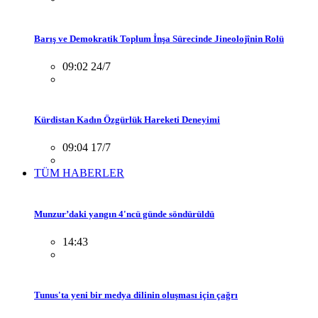
Barış ve Demokratik Toplum İnşa Sürecinde Jineolojînin Rolü
09:02 24/7
Kürdistan Kadın Özgürlük Hareketi Deneyimi
09:04 17/7
TÜM HABERLER
Munzur’daki yangın 4'ncü günde söndürüldü
14:43
Tunus'ta yeni bir medya dilinin oluşması için çağrı