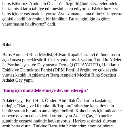
barış istiyoruz. Abdullah Öcalan’ın özgürlüğünü, cezaevlerindeki
hasta tutsakların tahliye edilmesini talep ediyoruz. Bizler huzur ve
barış içinde yaşamak istiyoruz. Aynı zamanda ana dilimizi istiyoruz
çünkü anadil bir renktir, bir kimliktir. Bu zenginliğin özgürce
yaşanmasını bekliyoruz" dedi.
Riha
Barış Anneleri Riha Meclisi, Hilvan Kapalı Cezaevi önünde basın
açıklaması gerçekleştirdi. Çok sayıda tutsak yakını, Tutuklu Aileleri
ile Yardımlaşma ve Dayanışma Derneği (TUAY-DER), Halkların
Eşitlik ve Demokrasi Partisi (DEM Parti) il örgütü ve çok sayıda
yurttaş katıldı. Açıklamayı Barış Anneleri Meclisi Riha Sözcüsü
Adalet Çay yaptı.
‘Barış için mücadele etmeye devam edeceğiz’
Adalet Çay, Kürt Halk Önderi Abdullah Öcalan’ın başlatmış
olduğu, “Barış ve Demokratik Toplum” sürecine karşı devletin
henüz somut bir adım atmadığını belirtti. Kalıcı barış için mücadele
etmeye devam edeceklerini vurgulayan Adalet Çay, “Anneler
gününde cezaevi önünde haykırıyoruz. Herkes sesimizi duysun,
artık barış olsun. Türkiye Barış için hiçbir adım atmıyor, süreci