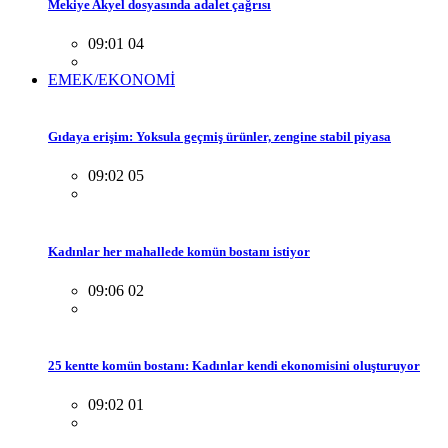
Mekiye Akyel dosyasında adalet çağrısı
09:01 04
EMEK/EKONOMİ
Gıdaya erişim: Yoksula geçmiş ürünler, zengine stabil piyasa
09:02 05
Kadınlar her mahallede komün bostanı istiyor
09:06 02
25 kentte komün bostanı: Kadınlar kendi ekonomisini oluşturuyor
09:02 01