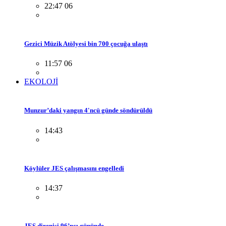
22:47 06
Gezici Müzik Atölyesi bin 700 çocuğa ulaştı
11:57 06
EKOLOJİ
Munzur’daki yangın 4'ncü günde söndürüldü
14:43
Köylüler JES çalışmasını engelledi
14:37
JES direnişi 96’ncı gününde