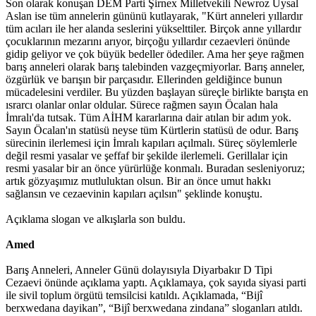
Son olarak konuşan DEM Parti Şirnex Milletvekili Newroz Uysal
Aslan ise tüm annelerin gününü kutlayarak, "Kürt anneleri yıllardır
tüm acıları ile her alanda seslerini yükselttiler. Birçok anne yıllardır
çocuklarının mezarını arıyor, birçoğu yıllardır cezaevleri önünde
gidip geliyor ve çok büyük bedeller ödediler. Ama her şeye rağmen
barış anneleri olarak barış talebinden vazgeçmiyorlar. Barış anneler,
özgürlük ve barışın bir parçasıdır. Ellerinden geldiğince bunun
mücadelesini verdiler. Bu yüzden başlayan süreçle birlikte barışta en
ısrarcı olanlar onlar oldular. Sürece rağmen sayın Öcalan hala
İmralı'da tutsak. Tüm AİHM kararlarına dair atılan bir adım yok.
Sayın Öcalan'ın statüsü neyse tüm Kürtlerin statüsü de odur. Barış
sürecinin ilerlemesi için İmralı kapıları açılmalı. Süreç söylemlerle
değil resmi yasalar ve şeffaf bir şekilde ilerlemeli. Gerillalar için
resmi yasalar bir an önce yürürlüğe konmalı. Buradan sesleniyoruz;
artık gözyaşımız mutluluktan olsun. Bir an önce umut hakkı
sağlansın ve cezaevinin kapıları açılsın" şeklinde konuştu.
Açıklama slogan ve alkışlarla son buldu.
Amed
Barış Anneleri, Anneler Günü dolayısıyla Diyarbakır D Tipi
Cezaevi önünde açıklama yaptı. Açıklamaya, çok sayıda siyasi parti
ile sivil toplum örgütü temsilcisi katıldı. Açıklamada, “Bijî
berxwedana dayikan”, “Bijî berxwedana zindana” sloganları atıldı.