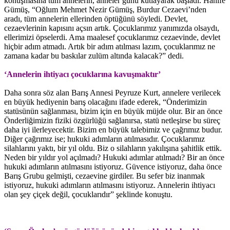
konuşmasına tüm annelerin, anneler günü kutlayarak başladı. Hanife
Gümüş, “Oğlum Mehmet Nezir Gümüş, Burdur Cezaevi’nden
aradı, tüm annelerin ellerinden öptüğünü söyledi. Devlet,
cezaevlerinin kapısını açsın artık. Çocuklarımız yanımızda olsaydı,
ellerimizi öpselerdi. Ama maalesef çocuklarımız cezaevinde, devlet
hiçbir adım atmadı. Artık bir adım atılması lazım, çocuklarımız ne
zamana kadar bu baskılar zulüm altında kalacak?” dedi.
‘Annelerin ihtiyacı çocuklarına kavuşmaktır’
Daha sonra söz alan Barış Annesi Peyruze Kurt, annelere verilecek
en büyük hediyenin barış olacağını ifade ederek, “Önderimizin
statüsünün sağlanması, bizim için en büyük müjde olur. Bir an önce
Önderliğimizin fiziki özgürlüğü sağlanırsa, statü netleşirse bu süreç
daha iyi ilerleyecektir. Bizim en büyük talebimiz ve çağrımız budur.
Diğer çağrımız ise; hukuki adımların atılmasıdır. Çocuklarımız
silahlarını yaktı, bir yıl oldu. Biz o silahların yakılışına şahitlik ettik.
Neden bir yıldır yol açılmadı? Hukuki adımlar atılmadı? Bir an önce
hukuki adımların atılmasını istiyoruz. Güvence istiyoruz, daha önce
Barış Grubu gelmişti, cezaevine girdiler. Bu sefer biz inanmak
istiyoruz, hukuki adımların atılmasını istiyoruz. Annelerin ihtiyacı
olan şey çiçek değil, çocuklarıdır” şeklinde konuştu.