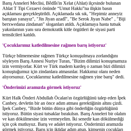
Barış Anneleri Meclisi, Bêdlîs'in Xelat (Ahlat) ilçesinde bulunan
Ahlat T Tipi Cezaevi önünde “Umut Hakkı”na ilişkin basın
açıklaması gerçekleştirildi. Açıklamada sık sık, "Hepimiz anneyiz
barıştan yanayız", "Jin Jiyan azadî", "Be Serok Jiyan Nabe" , "Biji
berxwedana zindanan" sloganları atıldı. Açıklamaya hasta tutsak
yakınlarının yanı sıra demokratik kitle örgütleri ile siyasi parti
temsilcileri katıldı.
'Çocuklarımız katledilmesine rağmen barış istiyoruz'
Türkçe bilmemesine rağmen Türkçe konuşulmaya zorlandığını
söyleyen Barış Annesi Nuriye Turan, "Bizim dilimizi konuşmamıza
izin vermiyorlar. Kürt ve Türk madem kardeş o zaman bizi dilimizi
konuştuğumuz için zindanlara atmasınlar. Hakkımız olanı neden
alıyorsunuz. Çocuklarımız katledilmesine rağmen yine barış" dedi.
'Önderimizi aramızda görmek istiyoruz'
Kürt Halk Önderi Abdullah Öcalan'ın özgürlüğünü talep eden İpek
Canbey, devletin bir an önce adım atması gerektiğinin altını çizdi.
İpek Canbey, "Bizde bütün dünya gibi önderliğin özgürlüğünü
istiyoruz. Bütün siyasi tutsaklar bırakılsın. Barış Anneleri bir olalım
ve kan dökülmesine izin vermeyelim. İki senedir kan dökülmediği
için çok mutluyuz. Barış ve adalet istiyoruz. Önderimizi aramızda
görmek istiyoruz. Barış için iktidar adım atsın, kimsenin çocukları