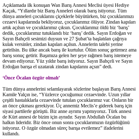
Açıklamada ilk konuşan Wan Barış Annesi Meclisi üyesi Hediye
Kaçak, “Yıllardır biz Barış Anneleri olarak barış istiyoruz. Tüm
dünya anneleri çocuklarını çiçeklerle büyütürken, biz çocuklarımızı
cezaevi kapılarında bekliyoruz, çocuklarımız ölüyor. Zindan kapıları
artık açılsın ve çocuklarımız çıksın. Çocuklarımız öldü biz ‘barış’
dedik, çocuklarımız tutuklandı biz ‘barış’ dedik. Sayın Erdoğan ve
Sayın Bahçeli sesimizi duysun ve 27 Şubat’ta başlatılan çağrıya
kulak versinler, zindan kapıları açılsın. Annelerin talebi yerine
getirilsin. Bu ülke ancak barış ile kurtulur. Ölüm sonuç getirmez ama
barış sonuç getirir. Başımıza gelen her şeye rağmen barış istemeye
devam ediyoruz. Yüz yıldır barış istiyoruz. Sayın Bahçeli ve Sayın
Erdoğan barışa el uzatarak zindan kapılarını açsın” dedi.
‘Önce Öcalan özgür olmalı’
Tüm dünya annelerini selamlayarak sözlerine başlayan Barış Annesi
Kamile Yalçın ise, “Yüzlerce çocuğumuz cezaevinde. Uzun yıllar
çeşitli hastalıklarla cezaevinde tutulan çocuklarımız var. Onların bir
an önce çıkması gerekiyor. Üç annemiz Meclis’e giderek barış için
siyasi partilerle görüştü. Biz anne ayrımı yapmıyoruz. Türk annesi
de Kürt annesi de bizim için aynıdır. Sayın Abdullah Öcalan bu
halkın lideridir. Biz önce onun sonra çocuklarımızın özgürlüğünü
istiyoruz. O özgür olmadan süreç barışa evrilemez” ifadelerini
kullandı.