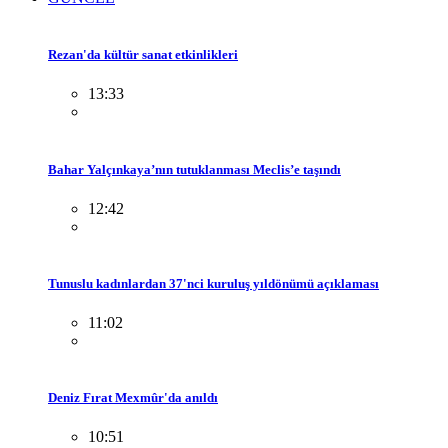
Rezan'da kültür sanat etkinlikleri
13:33
Bahar Yalçınkaya’nın tutuklanması Meclis’e taşındı
12:42
Tunuslu kadınlardan 37'nci kuruluş yıldönümü açıklaması
11:02
Deniz Fırat Mexmûr'da anıldı
10:51