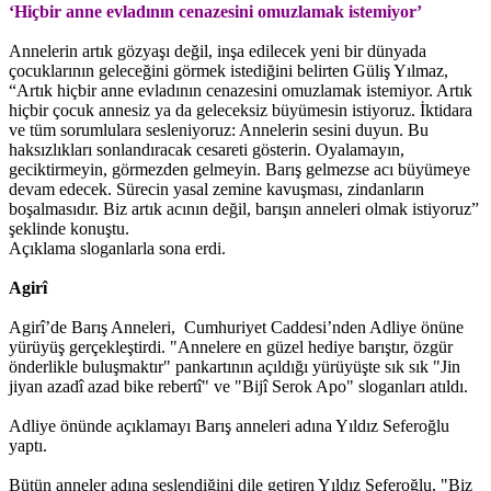
‘Hiçbir anne evladının cenazesini omuzlamak istemiyor’
Annelerin artık gözyaşı değil, inşa edilecek yeni bir dünyada
çocuklarının geleceğini görmek istediğini belirten Güliş Yılmaz,
“Artık hiçbir anne evladının cenazesini omuzlamak istemiyor. Artık
hiçbir çocuk annesiz ya da geleceksiz büyümesin istiyoruz. İktidara
ve tüm sorumlulara sesleniyoruz: Annelerin sesini duyun. Bu
haksızlıkları sonlandıracak cesareti gösterin. Oyalamayın,
geciktirmeyin, görmezden gelmeyin. Barış gelmezse acı büyümeye
devam edecek. Sürecin yasal zemine kavuşması, zindanların
boşalmasıdır. Biz artık acının değil, barışın anneleri olmak istiyoruz”
şeklinde konuştu.
Açıklama sloganlarla sona erdi.
Agirî
Agirî’de Barış Anneleri, Cumhuriyet Caddesi’nden Adliye önüne
yürüyüş gerçekleştirdi. "Annelere en güzel hediye barıştır, özgür
önderlikle buluşmaktır" pankartının açıldığı yürüyüşte sık sık "Jin
jiyan azadî azad bike rebertî" ve "Bijî Serok Apo" sloganları atıldı.
Adliye önünde açıklamayı Barış anneleri adına Yıldız Seferoğlu
yaptı.
Bütün anneler adına seslendiğini dile getiren Yıldız Seferoğlu, "Biz