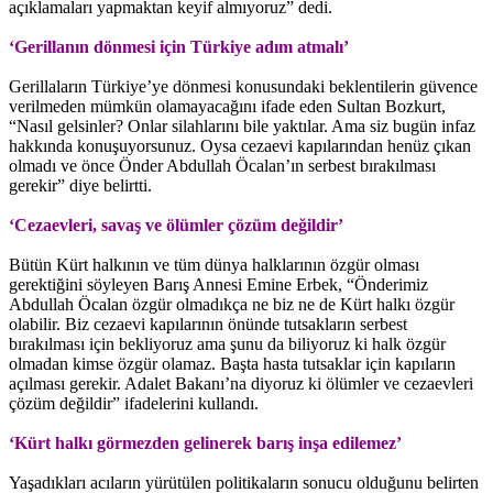
açıklamaları yapmaktan keyif almıyoruz” dedi.
‘Gerillanın dönmesi için Türkiye adım atmalı’
Gerillaların Türkiye’ye dönmesi konusundaki beklentilerin güvence
verilmeden mümkün olamayacağını ifade eden Sultan Bozkurt,
“Nasıl gelsinler? Onlar silahlarını bile yaktılar. Ama siz bugün infaz
hakkında konuşuyorsunuz. Oysa cezaevi kapılarından henüz çıkan
olmadı ve önce Önder Abdullah Öcalan’ın serbest bırakılması
gerekir” diye belirtti.
‘Cezaevleri, savaş ve ölümler çözüm değildir’
Bütün Kürt halkının ve tüm dünya halklarının özgür olması
gerektiğini söyleyen Barış Annesi Emine Erbek, “Önderimiz
Abdullah Öcalan özgür olmadıkça ne biz ne de Kürt halkı özgür
olabilir. Biz cezaevi kapılarının önünde tutsakların serbest
bırakılması için bekliyoruz ama şunu da biliyoruz ki halk özgür
olmadan kimse özgür olamaz. Başta hasta tutsaklar için kapıların
açılması gerekir. Adalet Bakanı’na diyoruz ki ölümler ve cezaevleri
çözüm değildir” ifadelerini kullandı.
‘Kürt halkı görmezden gelinerek barış inşa edilemez’
Yaşadıkları acıların yürütülen politikaların sonucu olduğunu belirten