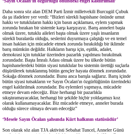
‘Sayın Öcalan’ın özgürlüğü önündeki engel kaldırılmalı’
Daha sonra söz alan DEM Parti İzmir milletvekili Burcugül Çubuk
da şu ifadelere yer verdi: “Bizleri sürekli hapishane önünde umut
hakkı ve tutukluların hakkı için basın açıklaması, eylem yapmak
zorunda bırakan bir sistemle karşı karşıyayız. Barış anneleri başta
olmak üzere, tutuklu aileleri başta olmak üzere yaşlı insanların
sürekli buralarda olduğu, seslerini duyurmaya çalıştığı ve en temel
insan hakları için mücadele etmek zorunda bırakıldığı bir iklimde
barış mümkün değildir. Halkların barışı için, eşitlik, adalet,
demokrasi için tutuklar üzerinden pazarlık yapılması bırakılmak
zorundadır. Başta İmralı Adası olmak üzere bu ülkede bütün
hapishanelerdeki bütün siyasi tutuklular bu sistemin ürettiği suçlarla
düşürülerek tutuklanmış bütün gençler hayata dönmek zorundadır.
Sokağa dönmek zorundadır. Bunu anca barışla sağlarız. Barış içinde
bütün siyasi tutsakların ve Sayın Öcalan'ın özgürlüğünün üzerindeki
engel kaldırılmak zorundadır. Bu eylemleri yapmaya, mücadele
etmeye devam edeceğiz. Bize herhangi bir pazarlıkla
sıkıştıramayacaklar, herhangi bir şekilde hiçbir yoldaşımızı koz
olarak kullanamayacaklar. Biz mücadele etmeye, anneler burada
olduğu sürece olmaya devam edeceğiz”
‘Mesele Sayın Öcalan şahsında Kürt halkının statüsüdür’
Son olarak söz alan TJA aktivisti Sebahat Tuncel, Anneler Günü