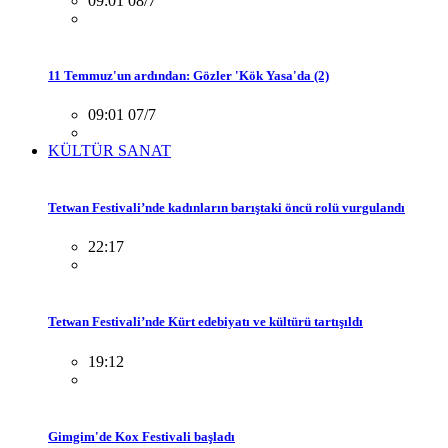
09:01 08/7
11 Temmuz'un ardından: Gözler 'Kök Yasa'da (2)
09:01 07/7
KÜLTÜR SANAT
Tetwan Festivali’nde kadınların barıştaki öncü rolü vurgulandı
22:17
Tetwan Festivali’nde Kürt edebiyatı ve kültürü tartışıldı
19:12
Gimgim'de Kox Festivali başladı