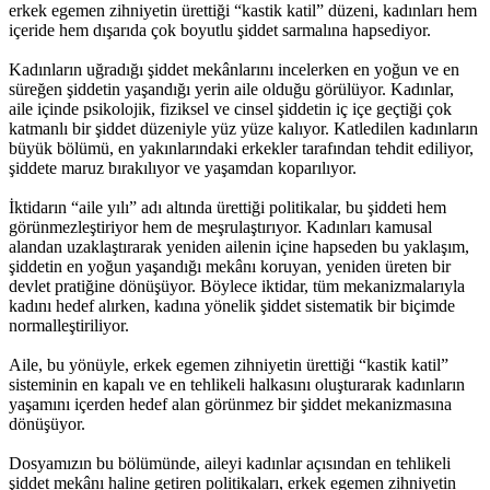
erkek egemen zihniyetin ürettiği “kastik katil” düzeni, kadınları hem
içeride hem dışarıda çok boyutlu şiddet sarmalına hapsediyor.
Kadınların uğradığı şiddet mekânlarını incelerken en yoğun ve en
süreğen şiddetin yaşandığı yerin aile olduğu görülüyor. Kadınlar,
aile içinde psikolojik, fiziksel ve cinsel şiddetin iç içe geçtiği çok
katmanlı bir şiddet düzeniyle yüz yüze kalıyor. Katledilen kadınların
büyük bölümü, en yakınlarındaki erkekler tarafından tehdit ediliyor,
şiddete maruz bırakılıyor ve yaşamdan koparılıyor.
İktidarın “aile yılı” adı altında ürettiği politikalar, bu şiddeti hem
görünmezleştiriyor hem de meşrulaştırıyor. Kadınları kamusal
alandan uzaklaştırarak yeniden ailenin içine hapseden bu yaklaşım,
şiddetin en yoğun yaşandığı mekânı koruyan, yeniden üreten bir
devlet pratiğine dönüşüyor. Böylece iktidar, tüm mekanizmalarıyla
kadını hedef alırken, kadına yönelik şiddet sistematik bir biçimde
normalleştiriliyor.
Aile, bu yönüyle, erkek egemen zihniyetin ürettiği “kastik katil”
sisteminin en kapalı ve en tehlikeli halkasını oluşturarak kadınların
yaşamını içerden hedef alan görünmez bir şiddet mekanizmasına
dönüşüyor.
Dosyamızın bu bölümünde, aileyi kadınlar açısından en tehlikeli
şiddet mekânı haline getiren politikaları, erkek egemen zihniyetin