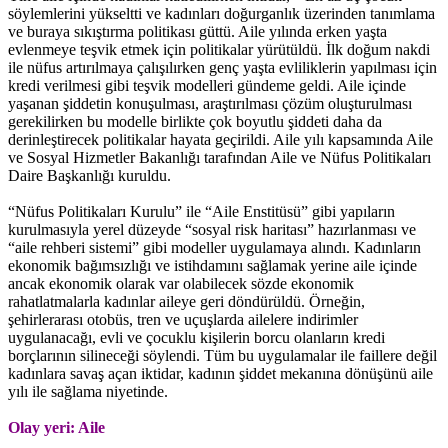
söylemlerini yükseltti ve kadınları doğurganlık üzerinden tanımlama
ve buraya sıkıştırma politikası güttü. Aile yılında erken yaşta
evlenmeye teşvik etmek için politikalar yürütüldü. İlk doğum nakdi
ile nüfus artırılmaya çalışılırken genç yaşta evliliklerin yapılması için
kredi verilmesi gibi teşvik modelleri gündeme geldi. Aile içinde
yaşanan şiddetin konuşulması, araştırılması çözüm oluşturulması
gerekilirken bu modelle birlikte çok boyutlu şiddeti daha da
derinleştirecek politikalar hayata geçirildi. Aile yılı kapsamında Aile
ve Sosyal Hizmetler Bakanlığı tarafından Aile ve Nüfus Politikaları
Daire Başkanlığı kuruldu.
“Nüfus Politikaları Kurulu” ile “Aile Enstitüsü” gibi yapıların
kurulmasıyla yerel düzeyde “sosyal risk haritası” hazırlanması ve
“aile rehberi sistemi” gibi modeller uygulamaya alındı. Kadınların
ekonomik bağımsızlığı ve istihdamını sağlamak yerine aile içinde
ancak ekonomik olarak var olabilecek sözde ekonomik
rahatlatmalarla kadınlar aileye geri döndürüldü. Örneğin,
şehirlerarası otobüs, tren ve uçuşlarda ailelere indirimler
uygulanacağı, evli ve çocuklu kişilerin borcu olanların kredi
borçlarının silineceği söylendi. Tüm bu uygulamalar ile faillere değil
kadınlara savaş açan iktidar, kadının şiddet mekanına dönüşünü aile
yılı ile sağlama niyetinde.
Olay yeri: Aile