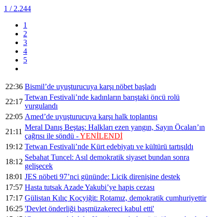
1
/ 2.244
1
2
3
4
5
22:36
Bismil’de uyuşturucuya karşı nöbet başladı
Tetwan Festivali’nde kadınların barıştaki öncü rolü
22:17
vurgulandı
22:05
Amed’de uyuşturucuya karşı halk toplantısı
Meral Danış Beştaş: Halkları ezen yangın, Sayın Öcalan’ın
21:11
çağrısı ile söndü -
YENİLENDİ
19:12
Tetwan Festivali’nde Kürt edebiyatı ve kültürü tartışıldı
Sebahat Tuncel: Asıl demokratik siyaset bundan sonra
18:12
gelişecek
18:01
JES nöbeti 97’nci gününde: Licik direnişine destek
17:57
Hasta tutsak Azade Yakubi’ye hapis cezası
17:17
Gülistan Kılıç Koçyiğit: Rotamız, demokratik cumhuriyettir
16:25
'Devlet önderliği başmüzakereci kabul etti'