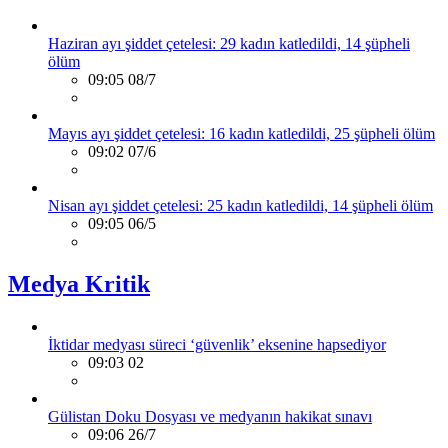
Haziran ayı şiddet çetelesi: 29 kadın katledildi, 14 şüpheli
ölüm
09:05 08/7
Mayıs ayı şiddet çetelesi: 16 kadın katledildi, 25 şüpheli ölüm
09:02 07/6
Nisan ayı şiddet çetelesi: 25 kadın katledildi, 14 şüpheli ölüm
09:05 06/5
Medya Kritik
İktidar medyası süreci ‘güvenlik’ eksenine hapsediyor
09:03 02
Gülistan Doku Dosyası ve medyanın hakikat sınavı
09:06 26/7