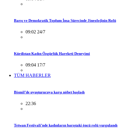
Barış ve Demokratik Toplum İnşa Sürecinde Jineolojînin Rolü
09:02 24/7
Kürdistan Kadın Özgürlük Hareketi Deneyimi
09:04 17/7
TÜM HABERLER
Bismil’de uyuşturucuya karşı nöbet başladı
22:36
Tetwan Festivali’nde kadınların barıştaki öncü rolü vurgulandı