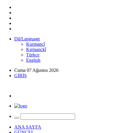
Dil/Language
Kurmancî
Kırmanckî
Türkçe
Englısh
Cuma 07 Ağustos 2026
GİRİŞ
ANA SAYFA
GÜNCEL