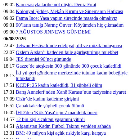
09:05
Kamerasıyla tarihe not düştü: Deniz Fırat
09:04
Kolonyal Şiddet, Mekân Kırımı ve Sinemanın Hafızası
09:02
Fatma İnce: Yasa yapım sürecinde masada olmalıyız
09:01
90’ların tanığı Narınç Önver: Köyümden hiç çıkmadım
09:00
7 AĞUSTOS JINNEWS GÜNDEMİ
06/08/2026
22:47
Tetwan Festivali’nde edebiyat, dil ve müzik buluşması
22:07
Özlem Arslan’ı katleden faile ağırlaştırılmış müebbet
19:04
JES direnişi 96’ncı gününde
18:17
Gazze’de ateşkesin 300 gününde 300 çocuk katledildi
İki yıl geri gönderme merkezinde tutulan kadın bebeğiyle
18:13
tutuklandı
17:51
KCDP: 25 kadın katledildi, 31 şüpheli ölüm
17:31
Barış Anneleri’nden Xanê Karasu’nun taziyesine ziyaret
17:09
Cizîr’de kadını katletme girişimi
16:52
Çanakkale'de şüpheli çocuk ölümü
16:05
İHD'den 'Kök Yasa' için 7 maddelik öneri
14:57
12 bin kişi sıcaktan yaşamını yitirdi
14:51
Afganistan Kadın Futbol Takımı yeniden sahada
13:31
BM: 49 milyon kişi açlık riskiyle karşı karşıya