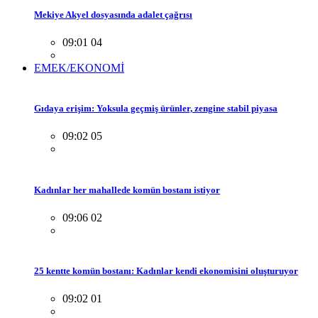
Mekiye Akyel dosyasında adalet çağrısı
09:01 04
EMEK/EKONOMİ
Gıdaya erişim: Yoksula geçmiş ürünler, zengine stabil piyasa
09:02 05
Kadınlar her mahallede komün bostanı istiyor
09:06 02
25 kentte komün bostanı: Kadınlar kendi ekonomisini oluşturuyor
09:02 01