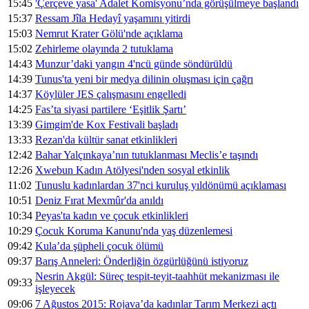
15:45
'Çerçeve yasa' Adalet Komisyonu’nda görüşülmeye başlandı
15:37
Ressam Jîla Hedayî yaşamını yitirdi
15:03
Nemrut Krater Gölü'nde açıklama
15:02
Zehirleme olayında 2 tutuklama
14:43
Munzur’daki yangın 4'ncü günde söndürüldü
14:39
Tunus'ta yeni bir medya dilinin oluşması için çağrı
14:37
Köylüler JES çalışmasını engelledi
14:25
Fas’ta siyasi partilere ‘Eşitlik Şartı’
13:39
Gimgim'de Kox Festivali başladı
13:33
Rezan'da kültür sanat etkinlikleri
12:42
Bahar Yalçınkaya’nın tutuklanması Meclis’e taşındı
12:26
Xwebun Kadın Atölyesi'nden sosyal etkinlik
11:02
Tunuslu kadınlardan 37'nci kuruluş yıldönümü açıklaması
10:51
Deniz Fırat Mexmûr'da anıldı
10:34
Peyas'ta kadın ve çocuk etkinlikleri
10:29
Çocuk Koruma Kanunu'nda yaş düzenlemesi
09:42
Kula’da şüpheli çocuk ölümü
09:37
Barış Anneleri: Önderliğin özgürlüğünü istiyoruz
Nesrin Akgül: Süreç tespit-teyit-taahhüt mekanizması ile
09:33
işleyecek
09:06
7 Ağustos 2015: Rojava’da kadınlar Tarım Merkezi açtı