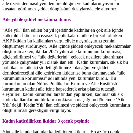
aile üzerinden nasıl yeniden üretildiğini ve kadınların yaşamını
kuşatan görünmez şiddet döngüsünü detaylarıyla ele alıyoruz.
Aile yılı ile şiddet mekânına dönüş
“Aile yılı” ilan edilen bu yıl içerisinde kadınlar en çok aile içinde
katledildi. İktidarın cezasızlık politikaları faillere bir zırh olurken
AKP iktidarı bu katliamları yargı eliyle meşrulaştırma zemini
oluşturmayı sürdürüyor. Aile içinde şiddeti önleyecek mekanizmalar
oluşturulmazken, iktidar 2025 yılını aile kurumunun korunması,
güçlendirilmesi ve “aile değerlerini” gelecek nesillere aktarılması
yönünde çalışmalar yılı olarak ilan etti. Kadın kurumları, sık sık bu
politikaların aile içi şiddeti görünmez kılacağını ve şiddeti
derinleştireceğini dile getirirken iktidar ise bunu duymayarak “aile
kurumunun korunması” adı altında yeni kurumlar kurdu. Bu
kurumlardan olan Nüfus Politikaları Kurulu ve Aile Enstitüsü
kurumunun kadını aile içine hapsederek arka planda tutacağı
eleştirileri, kadın kurumları tarafından yapılırken, kadınlar sık sık
kadın katliamlarının bir kırım noktasına ulaştığı bu dönemde ‘Aile
Yılı’ değil ‘Kadın Yılı’ ilan edilmesi ve şiddeti önleyecek kurumların
oluşturulması gerektiğini vurguluyor.
Kadın katledilirken iktidar 3 çocuk peşinde
Yine aile içinde kadınlar katledilirken iktidar, “En az üç çocuk”