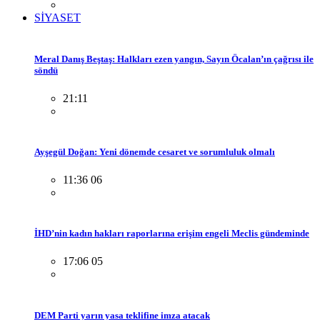
SİYASET
Meral Danış Beştaş: Halkları ezen yangın, Sayın Öcalan’ın çağrısı ile
söndü
21:11
Ayşegül Doğan: Yeni dönemde cesaret ve sorumluluk olmalı
11:36 06
İHD’nin kadın hakları raporlarına erişim engeli Meclis gündeminde
17:06 05
DEM Parti yarın yasa teklifine imza atacak