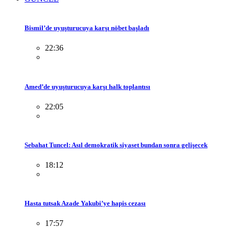
Bismil’de uyuşturucuya karşı nöbet başladı
22:36
Amed’de uyuşturucuya karşı halk toplantısı
22:05
Sebahat Tuncel: Asıl demokratik siyaset bundan sonra gelişecek
18:12
Hasta tutsak Azade Yakubi’ye hapis cezası
17:57