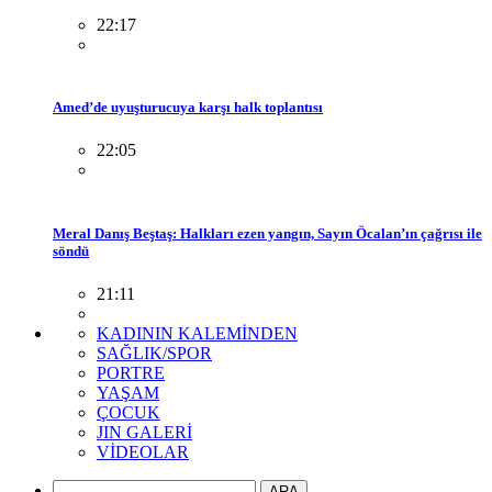
22:17
Amed’de uyuşturucuya karşı halk toplantısı
22:05
Meral Danış Beştaş: Halkları ezen yangın, Sayın Öcalan’ın çağrısı ile
söndü
21:11
KADININ KALEMİNDEN
SAĞLIK/SPOR
PORTRE
YAŞAM
ÇOCUK
JIN GALERİ
VİDEOLAR
ARA