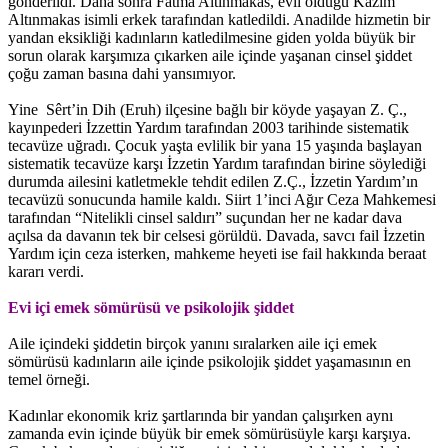
gönderildi. Daha sonra Fatma Altınmakas, evli olduğu Kazım
Altınmakas isimli erkek tarafından katledildi. Anadilde hizmetin bir
yandan eksikliği kadınların katledilmesine giden yolda büyük bir
sorun olarak karşımıza çıkarken aile içinde yaşanan cinsel şiddet
çoğu zaman basına dahi yansımıyor.
Yine Sêrt’in Dih (Eruh) ilçesine bağlı bir köyde yaşayan Z. Ç.,
kayınpederi İzzettin Yardım tarafından 2003 tarihinde sistematik
tecavüze uğradı. Çocuk yaşta evlilik bir yana 15 yaşında başlayan
sistematik tecavüze karşı İzzetin Yardım tarafından birine söylediği
durumda ailesini katletmekle tehdit edilen Z.Ç., İzzetin Yardım’ın
tecavüzü sonucunda hamile kaldı. Siirt 1’inci Ağır Ceza Mahkemesi
tarafından “Nitelikli cinsel saldırı” suçundan her ne kadar dava
açılsa da davanın tek bir celsesi görüldü. Davada, savcı fail İzzetin
Yardım için ceza isterken, mahkeme heyeti ise fail hakkında beraat
kararı verdi.
Evi içi emek sömürüsü ve psikolojik şiddet
Aile içindeki şiddetin birçok yanını sıralarken aile içi emek
sömürüsü kadınların aile içinde psikolojik şiddet yaşamasının en
temel örneği.
Kadınlar ekonomik kriz şartlarında bir yandan çalışırken aynı
zamanda evin içinde büyük bir emek sömürüsüyle karşı karşıya.