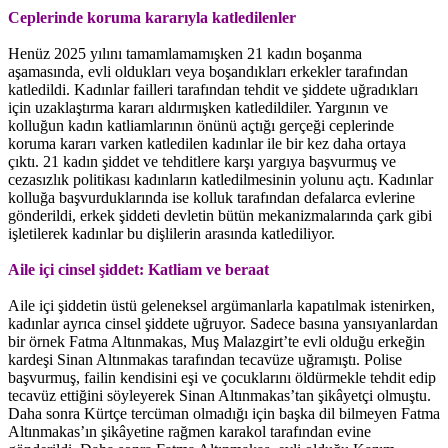
Ceplerinde koruma kararıyla katledilenler
Henüz 2025 yılını tamamlamamışken 21 kadın boşanma
aşamasında, evli oldukları veya boşandıkları erkekler tarafından
katledildi. Kadınlar failleri tarafından tehdit ve şiddete uğradıkları
için uzaklaştırma kararı aldırmışken katledildiler. Yargının ve
kolluğun kadın katliamlarının önünü açtığı gerçeği ceplerinde
koruma kararı varken katledilen kadınlar ile bir kez daha ortaya
çıktı. 21 kadın şiddet ve tehditlere karşı yargıya başvurmuş ve
cezasızlık politikası kadınların katledilmesinin yolunu açtı. Kadınlar
kolluğa başvurduklarında ise kolluk tarafından defalarca evlerine
gönderildi, erkek şiddeti devletin bütün mekanizmalarında çark gibi
işletilerek kadınlar bu dişlilerin arasında katlediliyor.
Aile içi cinsel şiddet: Katliam ve beraat
Aile içi şiddetin üstü geleneksel argümanlarla kapatılmak istenirken,
kadınlar ayrıca cinsel şiddete uğruyor. Sadece basına yansıyanlardan
bir örnek Fatma Altınmakas, Muş Malazgirt’te evli olduğu erkeğin
kardeşi Sinan Altınmakas tarafından tecavüze uğramıştı. Polise
başvurmuş, failin kendisini eşi ve çocuklarını öldürmekle tehdit edip
tecavüz ettiğini söyleyerek Sinan Altınmakas’tan şikâyetçi olmuştu.
Daha sonra Kürtçe tercüman olmadığı için başka dil bilmeyen Fatma
Altınmakas’ın şikâyetine rağmen karakol tarafından evine