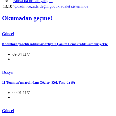
13:11
Bursa’da orman yangını
13:10
‘Çözüm cezada değil, çocuk adalet sisteminde’
Okumadan geçme!
Güncel
Kadınlara yönelik saldırılar artıyor: Çözüm Demokratik Cumhuriyet'te
09:04 11/7
Dosya
11 Temmuz'un ardından: Gözler 'Kök Yasa'da (6)
09:01 11/7
Güncel