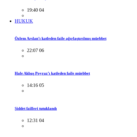
19:40 04
HUKUK
Özlem Arslan’ı katleden faile ağırlaştırılmış müebbet
22:07 06
Hale Akbaş Poyraz’ı katleden faile müebbet
14:16 05
Şiddet failleri tutuklandı
12:31 04