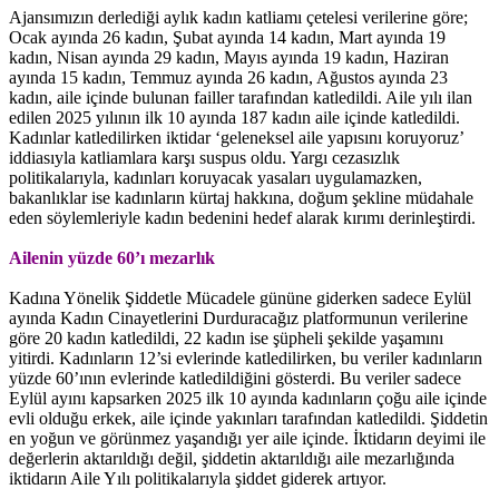
Ajansımızın derlediği aylık kadın katliamı çetelesi verilerine göre;
Ocak ayında 26 kadın, Şubat ayında 14 kadın, Mart ayında 19
kadın, Nisan ayında 29 kadın, Mayıs ayında 19 kadın, Haziran
ayında 15 kadın, Temmuz ayında 26 kadın, Ağustos ayında 23
kadın, aile içinde bulunan failler tarafından katledildi. Aile yılı ilan
edilen 2025 yılının ilk 10 ayında 187 kadın aile içinde katledildi.
Kadınlar katledilirken iktidar ‘geleneksel aile yapısını koruyoruz’
iddiasıyla katliamlara karşı suspus oldu. Yargı cezasızlık
politikalarıyla, kadınları koruyacak yasaları uygulamazken,
bakanlıklar ise kadınların kürtaj hakkına, doğum şekline müdahale
eden söylemleriyle kadın bedenini hedef alarak kırımı derinleştirdi.
Ailenin yüzde 60’ı mezarlık
Kadına Yönelik Şiddetle Mücadele gününe giderken sadece Eylül
ayında Kadın Cinayetlerini Durduracağız platformunun verilerine
göre 20 kadın katledildi, 22 kadın ise şüpheli şekilde yaşamını
yitirdi. Kadınların 12’si evlerinde katledilirken, bu veriler kadınların
yüzde 60’ının evlerinde katledildiğini gösterdi. Bu veriler sadece
Eylül ayını kapsarken 2025 ilk 10 ayında kadınların çoğu aile içinde
evli olduğu erkek, aile içinde yakınları tarafından katledildi. Şiddetin
en yoğun ve görünmez yaşandığı yer aile içinde. İktidarın deyimi ile
değerlerin aktarıldığı değil, şiddetin aktarıldığı aile mezarlığında
iktidarın Aile Yılı politikalarıyla şiddet giderek artıyor.