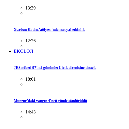
13:39
Xwebun Kadın Atölyesi'nden sosyal etkinlik
12:26
EKOLOJİ
JES nöbeti 97’nci gününde: Licik direnişine destek
18:01
Munzur’daki yangın 4'ncü günde söndürüldü
14:43