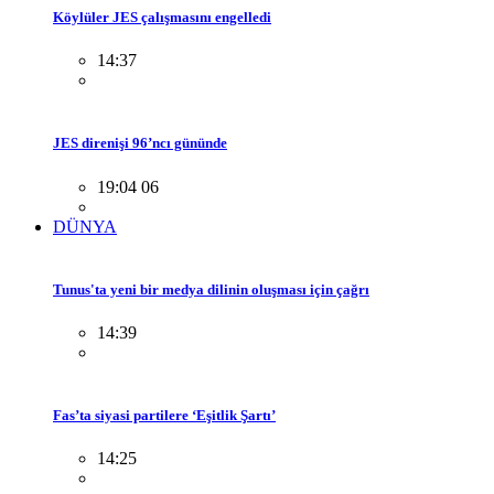
Köylüler JES çalışmasını engelledi
14:37
JES direnişi 96’ncı gününde
19:04 06
DÜNYA
Tunus'ta yeni bir medya dilinin oluşması için çağrı
14:39
Fas’ta siyasi partilere ‘Eşitlik Şartı’
14:25