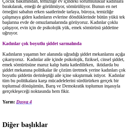
Çocuk bakımından, temizliğe ev içindeki sorumluluklar kadınlara
bırakılarak, emeği de görülmüyor, sömürülüyor. Bunun en net
örneğini sabahın erken saatlerinde tarlaya, büroya, temizliğe
çalışmaya giden kadınların evlerine döndüklerinde bütün yükü tek
başlarına evde de omuzlamalarında görüyoruz. Kadınlar çoklu
çalışıyor, evin için de psikolojik yük, emek sömürüsü şiddetine
uğruyor.
Kadınlar çok boyutlu şiddet sarmalında
Kadınların yaşamın her alanında uğradığı şiddet mekanlarını açığa
çıkarıyoruz. Kadınlar aile içinde psikolojik, fiziksel, cinsel şiddet,
emek sömürüsüne maruz kalıp hatta katledilirken, iktidarda bu
şiddet mekanına politikalar ile çözüm üretmek yerine kadınları çok
boyutlu şiddetin derinleştiği aile içine sıkıştırmak istiyor. Kadınlar
tüm bu politikalara karşı mücadelelerini sürdürürken gerçek bir
toplumsal dönüşümün, Barış ve Demokratik toplumun inşasıyla
gerçekleşeceği noktasında hem fikir.
Yarın:
Dosya 4
Diğer başlıklar