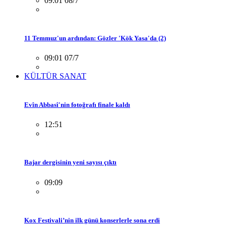
09:01 08/7
11 Temmuz'un ardından: Gözler 'Kök Yasa'da (2)
09:01 07/7
KÜLTÜR SANAT
Evîn Abbasî'nin fotoğrafı finale kaldı
12:51
Bajar dergisinin yeni sayısı çıktı
09:09
Kox Festivali’nin ilk günü konserlerle sona erdi