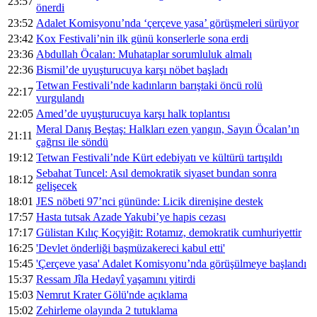
23:57
önerdi
23:52
Adalet Komisyonu’nda ‘çerçeve yasa’ görüşmeleri sürüyor
23:42
Kox Festivali’nin ilk günü konserlerle sona erdi
23:36
Abdullah Öcalan: Muhataplar sorumluluk almalı
22:36
Bismil’de uyuşturucuya karşı nöbet başladı
Tetwan Festivali’nde kadınların barıştaki öncü rolü
22:17
vurgulandı
22:05
Amed’de uyuşturucuya karşı halk toplantısı
Meral Danış Beştaş: Halkları ezen yangın, Sayın Öcalan’ın
21:11
çağrısı ile söndü
19:12
Tetwan Festivali’nde Kürt edebiyatı ve kültürü tartışıldı
Sebahat Tuncel: Asıl demokratik siyaset bundan sonra
18:12
gelişecek
18:01
JES nöbeti 97’nci gününde: Licik direnişine destek
17:57
Hasta tutsak Azade Yakubi’ye hapis cezası
17:17
Gülistan Kılıç Koçyiğit: Rotamız, demokratik cumhuriyettir
16:25
'Devlet önderliği başmüzakereci kabul etti'
15:45
'Çerçeve yasa' Adalet Komisyonu’nda görüşülmeye başlandı
15:37
Ressam Jîla Hedayî yaşamını yitirdi
15:03
Nemrut Krater Gölü'nde açıklama
15:02
Zehirleme olayında 2 tutuklama