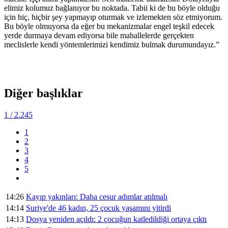
elimiz kolumuz bağlanıyor bu noktada. Tabii ki de bu böyle olduğu
için hiç, hiçbir şey yapmayıp oturmak ve izlemekten söz etmiyorum.
Bu böyle olmuyorsa da eğer bu mekanizmalar engel teşkil edecek
yerde durmaya devam ediyorsa bile mahallelerde gerçekten
meclislerle kendi yöntemlerimizi kendimiz bulmak durumundayız.”
Diğer başlıklar
1
/ 2.245
1
2
3
4
5
14:26
Kayıp yakınları: Daha cesur adımlar atılmalı
14:14
Suriye'de 46 kadın, 25 çocuk yaşamını yitirdi
14:13
Dosya yeniden açıldı: 2 çocuğun katledildiği ortaya çıktı