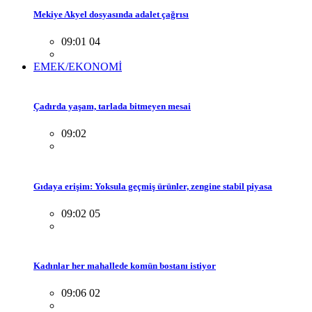
Mekiye Akyel dosyasında adalet çağrısı
09:01 04
EMEK/EKONOMİ
Çadırda yaşam, tarlada bitmeyen mesai
09:02
Gıdaya erişim: Yoksula geçmiş ürünler, zengine stabil piyasa
09:02 05
Kadınlar her mahallede komün bostanı istiyor
09:06 02