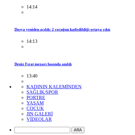
14:14
Dosya yeniden açıldı: 2 çocuğun katledildiği ortaya çıktı
14:13
Deniz Fırat mezarı başında anıldı
13:40
KADININ KALEMİNDEN
SAĞLIK/SPOR
PORTRE
YAŞAM
ÇOCUK
JIN GALERİ
VİDEOLAR
ARA