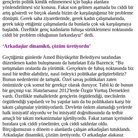
gençlerin politik kimlik edinmemesi için başka alanlara
yönlendirilmesi söz konusu. Fakat son gelinen aşamada bu ciddi bir
artış gösterdi ve birçok alanda bizim de karşılaştığımız bir probleme
dönüştü. Gerek saha ziyaretlerinde, gerek kadın çalışmalarında,
gerek takip ettiğimiz çalışmalarda da bunlarla çok sık karşılaşmaya
başladık. Özellikle genç kadınların fuhuşa sürüklenmesi noktasında
ciddi bir problem olduğunun farkındayız” dedi.
‘Arkadaşlar dinamikti, çözüm üretiyordu’
Geçtiğimiz günlerde Amed Büyükşehir Belediyesi tarafından
düzenlenen kadın buluşmasını da hatırlatan Eda Bazencir, “Bu
tartışmaları oralarda da yürüttük. Gerçekten de fuhuş noktasında biz
nasıl bir tedbir alabiliriz, nasıl önleyici politikalar geliştirebiliriz?
Bunun nedenlerini de tartıştık. Özel savaş politikaları zaten
önümüzde çok somut bir gerekçe olarak duruyor. Tabii ki de bunun
bir geçmişi var. Hatırlarsanız 2012'lerde Özgür Yurttaş Dernekleri
vardı. Özellikle mahallelerde gençlerin örgütlendiği, meclislerin
örgütlendiği yapılardı ve bu yapılar tam da bu politikalara karşı bir
takım çalışmalar yürütüyorlardı. Devletin önlem alamadığı yerlerde
halk inisiyatif alıyordu ve bu inisiyatif doğrultusunda da tedbir
amaçlı bir takım mekanizmalar işletiliyordu. Fakat zaman içerisinde
buralara çok ciddi yönelimler, çok ciddi saldırılar oldu.
Birçoğumuzun o dönem o alanlarda çalışan arkadaşları tutuklandı.
Arkadaşlar dinamikti, çözüm üretiyordu. O arkadaşlar alakasız