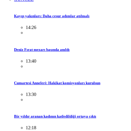
Kayıp yakınları: Daha cesur adımlar atılmalı
14:26
Deniz Fırat mezarı başında anıldı
13:40
Cumartesi Anneleri: Hakikat komisyonları kurulsun
13:30
Bir yıldır aranan kadının katledildiği ortaya çıktı
12:18