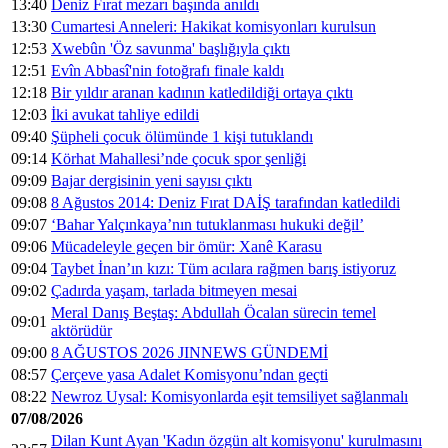
13:40
Deniz Fırat mezarı başında anıldı
13:30
Cumartesi Anneleri: Hakikat komisyonları kurulsun
12:53
Xwebûn 'Öz savunma' başlığıyla çıktı
12:51
Evîn Abbasî'nin fotoğrafı finale kaldı
12:18
Bir yıldır aranan kadının katledildiği ortaya çıktı
12:03
İki avukat tahliye edildi
09:40
Şüpheli çocuk ölümünde 1 kişi tutuklandı
09:14
Körhat Mahallesi’nde çocuk spor şenliği
09:09
Bajar dergisinin yeni sayısı çıktı
09:08
8 Ağustos 2014: Deniz Fırat DAİŞ tarafından katledildi
09:07
‘Bahar Yalçınkaya’nın tutuklanması hukuki değil’
09:06
Mücadeleyle geçen bir ömür: Xanê Karasu
09:04
Taybet İnan’ın kızı: Tüm acılara rağmen barış istiyoruz
09:02
Çadırda yaşam, tarlada bitmeyen mesai
Meral Danış Beştaş: Abdullah Öcalan sürecin temel
09:01
aktörüdür
09:00
8 AĞUSTOS 2026 JINNEWS GÜNDEMİ
08:57
Çerçeve yasa Adalet Komisyonu’ndan geçti
08:22
Newroz Uysal: Komisyonlarda eşit temsiliyet sağlanmalı
07/08/2026
Dilan Kunt Ayan 'Kadın özgün alt komisyonu' kurulmasını