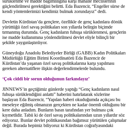
sürüklenme ve madde bağımlılığına karşı mahalle meclislerinin
güçlendirilmesi gerektiğini belirtti. Eda Bazencir, “Engeller sürse de
kendi yöntemlerimizi kendimiz bulmak zorundayız” dedi.
Devletin Kürdistan’da gençlere, özellikle de genç kadınlara dönük
yürüttüğü özel savaş politikaları son yıllarda belirgin biçimde
tırmanmış durumda. Genç kadınların fuhuşa sürüklenmesi, gençlerin
ise madde kullanımına yönlendirilmesi devlet eliyle bilinçli bir
şekilde yaygınlaştırılıyor.
Güneydoğu Anadolu Belediyeler Birliği (GABB) Kadın Politikaları
Müdürlüğü Eğitim Birimi Koordinatörü Eda Bazencir de
Kürdistan’da yaşanan özel savaş politikalarına karşı yapılması
gereken alternatiflere ilişkin değerlendirmelerde bulundu.
‘Çok ciddi bir sorun olduğunun farkındayız’
JINNEWS’in geçtiğimiz günlerde yaptığı “Genç kadınların nasıl
fuhuşa sürüklendiğini anlattı” haberini hatırlatarak sözlerine
başlayan Eda Bazencir, “Yapılan haberi okuduğumda açıkçası bu
meseleye eğilmiş olmanızın gerçekten ne kadar önemli olduğunu bir
kere daha anladım. Bunların basın tarafından yer bulması çok
kıymetlidir. Tabii ki de özel savaş politikalarından uzun yıllardır söz
ediyoruz. Bunlar devlet politikasından bağımsız yürütülen çalışmalar
değil. Burada hepimiz biliyoruz ki Kürdistan coğrafyasındaki