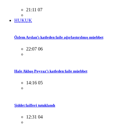
21:11 07
HUKUK
Özlem Arslan’ı katleden faile ağırlaştırılmış müebbet
22:07 06
Hale Akbaş Poyraz’ı katleden faile müebbet
14:16 05
Şiddet failleri tutuklandı
12:31 04