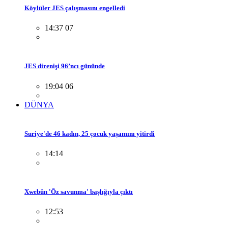
Köylüler JES çalışmasını engelledi
14:37 07
JES direnişi 96’ncı gününde
19:04 06
DÜNYA
Suriye'de 46 kadın, 25 çocuk yaşamını yitirdi
14:14
Xwebûn 'Öz savunma' başlığıyla çıktı
12:53