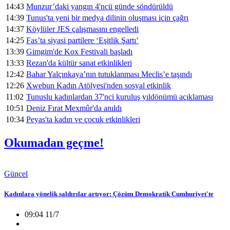
14:43
Munzur’daki yangın 4'ncü günde söndürüldü
14:39
Tunus'ta yeni bir medya dilinin oluşması için çağrı
14:37
Köylüler JES çalışmasını engelledi
14:25
Fas’ta siyasi partilere ‘Eşitlik Şartı’
13:39
Gimgim'de Kox Festivali başladı
13:33
Rezan'da kültür sanat etkinlikleri
12:42
Bahar Yalçınkaya’nın tutuklanması Meclis’e taşındı
12:26
Xwebun Kadın Atölyesi'nden sosyal etkinlik
11:02
Tunuslu kadınlardan 37'nci kuruluş yıldönümü açıklaması
10:51
Deniz Fırat Mexmûr'da anıldı
10:34
Peyas'ta kadın ve çocuk etkinlikleri
Okumadan geçme!
Güncel
Kadınlara yönelik saldırılar artıyor: Çözüm Demokratik Cumhuriyet'te
09:04 11/7