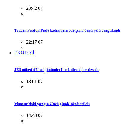
23:42 07
Tetwan Festivali’nde kadınların barıştaki öncü rolü vurgulandı
22:17 07
EKOLOJİ
JES nöbeti 97’nci gününde: Licik direnişine destek
18:01 07
Munzur’daki yangın 4'ncü günde söndürüldü
14:43 07