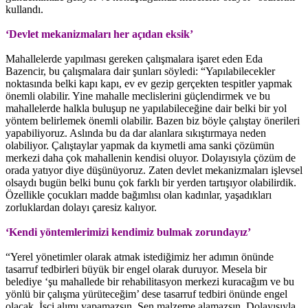
kullandı.
‘Devlet mekanizmaları her açıdan eksik’
Mahallelerde yapılması gereken çalışmalara işaret eden Eda
Bazencir, bu çalışmalara dair şunları söyledi: “Yapılabilecekler
noktasında belki kapı kapı, ev ev gezip gerçekten tespitler yapmak
önemli olabilir. Yine mahalle meclislerini güçlendirmek ve bu
mahallelerde halkla buluşup ne yapılabileceğine dair belki bir yol
yöntem belirlemek önemli olabilir. Bazen biz böyle çalıştay önerileri
yapabiliyoruz. Aslında bu da dar alanlara sıkıştırmaya neden
olabiliyor. Çalıştaylar yapmak da kıymetli ama sanki çözümün
merkezi daha çok mahallenin kendisi oluyor. Dolayısıyla çözüm de
orada yatıyor diye düşünüyoruz. Zaten devlet mekanizmaları işlevsel
olsaydı bugün belki bunu çok farklı bir yerden tartışıyor olabilirdik.
Özellikle çocukları madde bağımlısı olan kadınlar, yaşadıkları
zorluklardan dolayı çaresiz kalıyor.
‘Kendi yöntemlerimizi kendimiz bulmak zorundayız’
“Yerel yönetimler olarak atmak istediğimiz her adımın önünde
tasarruf tedbirleri büyük bir engel olarak duruyor. Mesela bir
belediye ‘şu mahallede bir rehabilitasyon merkezi kuracağım ve bu
yönlü bir çalışma yürüteceğim’ dese tasarruf tedbiri önünde engel
olacak. İşçi alımı yapamazsın. Sen malzeme alamazsın. Dolayısıyla