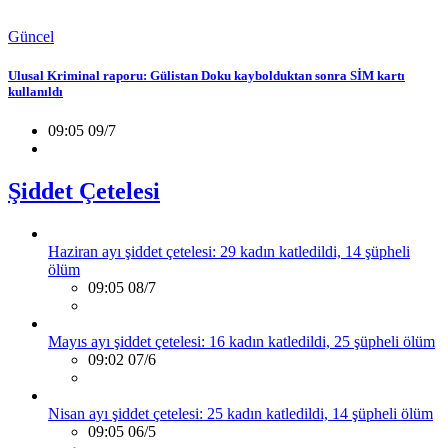
Güncel
Ulusal Kriminal raporu: Gülistan Doku kaybolduktan sonra SİM kartı
kullanıldı
09:05 09/7
Şiddet Çetelesi
Haziran ayı şiddet çetelesi: 29 kadın katledildi, 14 şüpheli
ölüm
09:05 08/7
Mayıs ayı şiddet çetelesi: 16 kadın katledildi, 25 şüpheli ölüm
09:02 07/6
Nisan ayı şiddet çetelesi: 25 kadın katledildi, 14 şüpheli ölüm
09:05 06/5