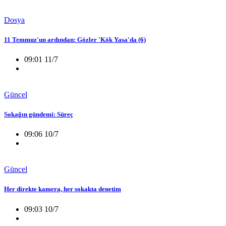
Dosya
11 Temmuz'un ardından: Gözler 'Kök Yasa'da (6)
09:01 11/7
Güncel
Sokağın gündemi: Süreç
09:06 10/7
Güncel
Her direkte kamera, her sokakta denetim
09:03 10/7