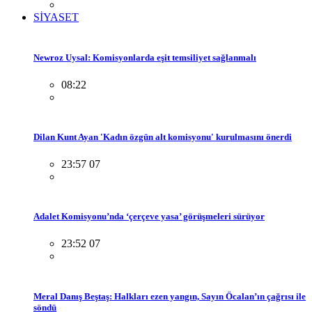
SİYASET
Newroz Uysal: Komisyonlarda eşit temsiliyet sağlanmalı
08:22
Dilan Kunt Ayan 'Kadın özgün alt komisyonu' kurulmasını önerdi
23:57 07
Adalet Komisyonu’nda ‘çerçeve yasa’ görüşmeleri sürüyor
23:52 07
Meral Danış Beştaş: Halkları ezen yangın, Sayın Öcalan’ın çağrısı ile
söndü