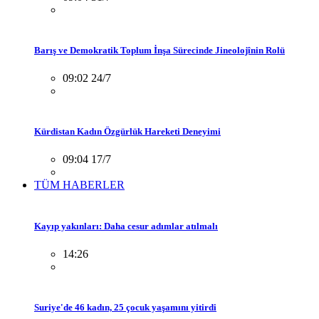
Barış ve Demokratik Toplum İnşa Sürecinde Jineolojînin Rolü
09:02 24/7
Kürdistan Kadın Özgürlük Hareketi Deneyimi
09:04 17/7
TÜM HABERLER
Kayıp yakınları: Daha cesur adımlar atılmalı
14:26
Suriye'de 46 kadın, 25 çocuk yaşamını yitirdi