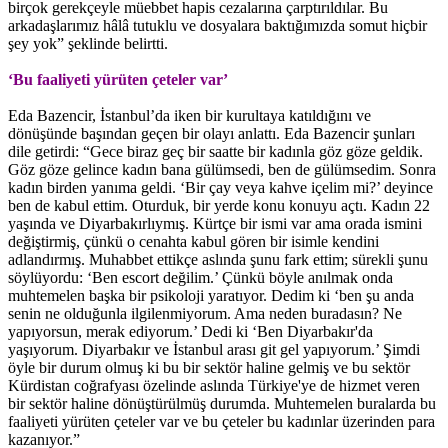
birçok gerekçeyle müebbet hapis cezalarına çarptırıldılar. Bu
arkadaşlarımız hâlâ tutuklu ve dosyalara baktığımızda somut hiçbir
şey yok” şeklinde belirtti.
‘Bu faaliyeti yürüten çeteler var’
Eda Bazencir, İstanbul’da iken bir kurultaya katıldığını ve
dönüşünde başından geçen bir olayı anlattı. Eda Bazencir şunları
dile getirdi: “Gece biraz geç bir saatte bir kadınla göz göze geldik.
Göz göze gelince kadın bana gülümsedi, ben de gülümsedim. Sonra
kadın birden yanıma geldi. ‘Bir çay veya kahve içelim mi?’ deyince
ben de kabul ettim. Oturduk, bir yerde konu konuyu açtı. Kadın 22
yaşında ve Diyarbakırlıymış. Kürtçe bir ismi var ama orada ismini
değiştirmiş, çünkü o cenahta kabul gören bir isimle kendini
adlandırmış. Muhabbet ettikçe aslında şunu fark ettim; sürekli şunu
söylüyordu: ‘Ben escort değilim.’ Çünkü böyle anılmak onda
muhtemelen başka bir psikoloji yaratıyor. Dedim ki ‘ben şu anda
senin ne olduğunla ilgilenmiyorum. Ama neden buradasın? Ne
yapıyorsun, merak ediyorum.’ Dedi ki ‘Ben Diyarbakır'da
yaşıyorum. Diyarbakır ve İstanbul arası git gel yapıyorum.’ Şimdi
öyle bir durum olmuş ki bu bir sektör haline gelmiş ve bu sektör
Kürdistan coğrafyası özelinde aslında Türkiye'ye de hizmet veren
bir sektör haline dönüştürülmüş durumda. Muhtemelen buralarda bu
faaliyeti yürüten çeteler var ve bu çeteler bu kadınlar üzerinden para
kazanıyor.”