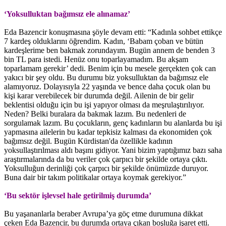
‘Yoksulluktan bağımsız ele alınamaz’
Eda Bazencir konuşmasına şöyle devam etti: “Kadınla sohbet ettikçe
7 kardeş olduklarını öğrendim. Kadın, ‘Babam çoban ve bütün
kardeşlerime ben bakmak zorundayım. Bugün annem de benden 3
bin TL para istedi. Henüz onu toparlayamadım. Bu akşam
toparlamam gerekir’ dedi. Benim için bu mesele gerçekten çok can
yakıcı bir şey oldu. Bu durumu biz yoksulluktan da bağımsız ele
alamıyoruz. Dolayısıyla 22 yaşında ve bence daha çocuk olan bu
kişi karar verebilecek bir durumda değil. Ailenin de bir gelir
beklentisi olduğu için bu işi yapıyor olması da meşrulaştırılıyor.
Neden? Belki buralara da bakmak lazım. Bu nedenleri de
sorgulamak lazım. Bu çocukların, genç kadınların bu alanlarda bu işi
yapmasına ailelerin bu kadar tepkisiz kalması da ekonomiden çok
bağımsız değil. Bugün Kürdistan'da özellikle kadının
yoksullaştırılması aldı başını gidiyor. Yani bizim yaptığımız bazı saha
araştırmalarında da bu veriler çok çarpıcı bir şekilde ortaya çıktı.
Yoksulluğun derinliği çok çarpıcı bir şekilde önümüzde duruyor.
Buna dair bir takım politikalar ortaya koymak gerekiyor.”
‘Bu sektör işlevsel hale getirilmiş durumda’
Bu yaşananlarla beraber Avrupa’ya göç etme durumuna dikkat
çeken Eda Bazencir, bu durumda ortaya çıkan boşluğa işaret etti.