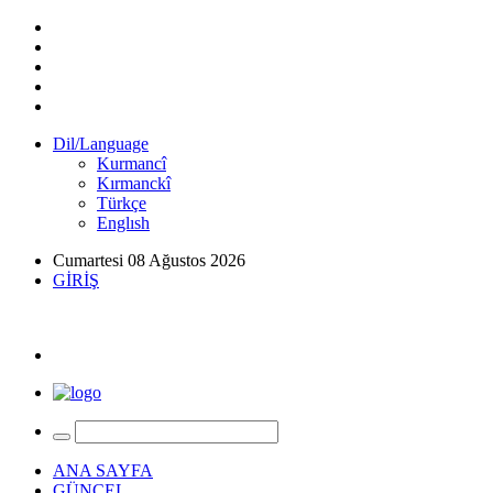
Dil/Language
Kurmancî
Kırmanckî
Türkçe
Englısh
Cumartesi 08 Ağustos 2026
GİRİŞ
ANA SAYFA
GÜNCEL