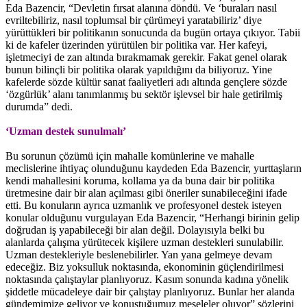
Eda Bazencir, “Devletin fırsat alanına döndü. Ve ‘buraları nasıl
evriltebiliriz, nasıl toplumsal bir çürümeyi yaratabiliriz’ diye
yürüttükleri bir politikanın sonucunda da bugün ortaya çıkıyor. Tabii
ki de kafeler üzerinden yürütülen bir politika var. Her kafeyi,
işletmeciyi de zan altında bırakmamak gerekir. Fakat genel olarak
bunun bilinçli bir politika olarak yapıldığını da biliyoruz. Yine
kafelerde sözde kültür sanat faaliyetleri adı altında gençlere sözde
‘özgürlük’ alanı tanımlanmış bu sektör işlevsel bir hale getirilmiş
durumda” dedi.
‘Uzman destek sunulmalı’
Bu sorunun çözümü için mahalle komünlerine ve mahalle
meclislerine ihtiyaç olunduğunu kaydeden Eda Bazencir, yurttaşların
kendi mahallesini koruma, kollama ya da buna dair bir politika
üretmesine dair bir alan açılması gibi öneriler sunabileceğini ifade
etti. Bu konuların ayrıca uzmanlık ve profesyonel destek isteyen
konular olduğunu vurgulayan Eda Bazencir, “Herhangi birinin gelip
doğrudan iş yapabileceği bir alan değil. Dolayısıyla belki bu
alanlarda çalışma yürütecek kişilere uzman destekleri sunulabilir.
Uzman destekleriyle beslenebilirler. Yan yana gelmeye devam
edeceğiz. Biz yoksulluk noktasında, ekonominin güçlendirilmesi
noktasında çalıştaylar planlıyoruz. Kasım sonunda kadına yönelik
şiddetle mücadeleye dair bir çalıştay planlıyoruz. Bunlar her alanda
gündemimize geliyor ve konuştuğumuz meseleler oluyor” sözlerini