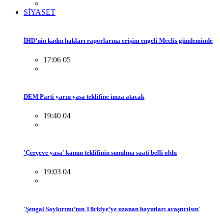
SİYASET
İHD’nin kadın hakları raporlarına erişim engeli Meclis gündeminde
17:06 05
DEM Parti yarın yasa teklifine imza atacak
19:40 04
'Çerçeve yasa' kanun teklifinin sunulma saati belli oldu
19:03 04
'Şengal Soykırımı’nın Türkiye’ye uzanan boyutları araştırılsın'