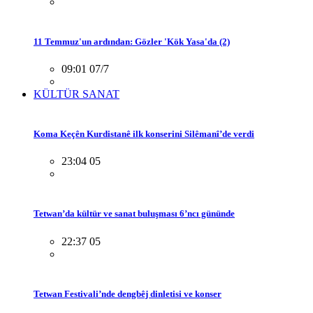
11 Temmuz'un ardından: Gözler 'Kök Yasa'da (2)
09:01 07/7
KÜLTÜR SANAT
Koma Keçên Kurdistanê ilk konserini Silêmanî’de verdi
23:04 05
Tetwan’da kültür ve sanat buluşması 6’ncı gününde
22:37 05
Tetwan Festivali’nde dengbêj dinletisi ve konser