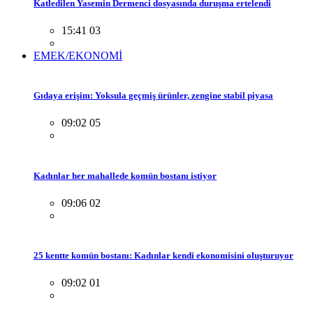
Katledilen Yasemin Dermenci dosyasında duruşma ertelendi
15:41 03
EMEK/EKONOMİ
Gıdaya erişim: Yoksula geçmiş ürünler, zengine stabil piyasa
09:02 05
Kadınlar her mahallede komün bostanı istiyor
09:06 02
25 kentte komün bostanı: Kadınlar kendi ekonomisini oluşturuyor
09:02 01