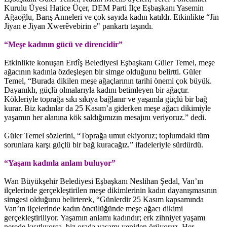
Kurulu Üyesi Hatice Üçer, DEM Parti İlçe Eşbaşkanı Yasemin
Ağaoğlu, Barış Anneleri ve çok sayıda kadın katıldı. Etkinlikte “Jin
Jiyan e Jiyan Xwerêvebirin e" pankartı taşındı.
“Meşe kadının gücü ve direncidir”
Etkinlikte konuşan Erdîş Belediyesi Eşbaşkanı Güler Temel, meşe
ağacının kadınla özdeşleşen bir simge olduğunu belirtti. Güler
Temel, “Burada dikilen meşe ağaçlarının tarihi önemi çok büyük.
Dayanıklı, güçlü olmalarıyla kadını betimleyen bir ağaçtır.
Kökleriyle toprağa sıkı sıkıya bağlanır ve yaşamla güçlü bir bağ
kurar. Biz kadınlar da 25 Kasım’a giderken meşe ağacı dikimiyle
yaşamın her alanına kök saldığımızın mesajını veriyoruz.” dedi.
Güler Temel sözlerini, “Toprağa umut ekiyoruz; toplumdaki tüm
sorunlara karşı güçlü bir bağ kuracağız.” ifadeleriyle sürdürdü.
“Yaşam kadınla anlam buluyor”
Wan Büyükşehir Belediyesi Eşbaşkanı Neslihan Şedal, Van’ın
ilçelerinde gerçekleştirilen meşe dikimlerinin kadın dayanışmasının
simgesi olduğunu belirterek, “Günlerdir 25 Kasım kapsamında
Van’ın ilçelerinde kadın öncülüğünde meşe ağacı dikimi
gerçekleştiriliyor. Yaşamın anlamı kadındır; erk zihniyet yaşamı
nerede kısıtlıyorsa, biz orada yaşamı yeniden örüyoruz. Her