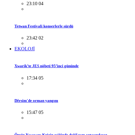
23:10 04
Tetwan Festivali konserlerle sürdü
23:42 02
EKOLOJİ
Xwarik’te JES nöbeti 95’inci gününde
17:34 05
Dêrsim'de orman yangını
15:47 05
Ömür Yaşayan: Krizin eşiğinde değil tam ortasındayız