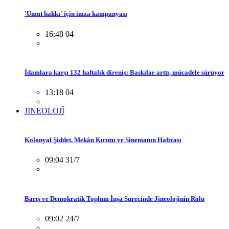
'Umut hakkı' için imza kampanyası
16:48 04
İdamlara karşı 132 haftalık direniş: Baskılar arttı, mücadele sürüyor
13:18 04
JINEOLOJÎ
Kolonyal Şiddet, Mekân Kırımı ve Sinemanın Hafızası
09:04 31/7
Barış ve Demokratik Toplum İnşa Sürecinde Jineolojînin Rolü
09:02 24/7