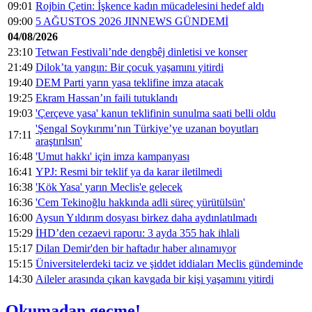
09:01
Rojbin Çetin: İşkence kadın mücadelesini hedef aldı
09:00
5 AĞUSTOS 2026 JINNEWS GÜNDEMİ
04/08/2026
23:10
Tetwan Festivali’nde dengbêj dinletisi ve konser
21:49
Dilok’ta yangın: Bir çocuk yaşamını yitirdi
19:40
DEM Parti yarın yasa teklifine imza atacak
19:25
Ekram Hassan’ın faili tutuklandı
19:03
'Çerçeve yasa' kanun teklifinin sunulma saati belli oldu
'Şengal Soykırımı’nın Türkiye’ye uzanan boyutları
17:11
araştırılsın'
16:48
'Umut hakkı' için imza kampanyası
16:41
YPJ: Resmi bir teklif ya da karar iletilmedi
16:38
'Kök Yasa' yarın Meclis'e gelecek
16:36
'Cem Tekinoğlu hakkında adli süreç yürütülsün'
16:00
Aysun Yıldırım dosyası birkez daha aydınlatılmadı
15:29
İHD’den cezaevi raporu: 3 ayda 355 hak ihlali
15:17
Dilan Demir'den bir haftadır haber alınamıyor
15:15
Üniversitelerdeki taciz ve şiddet iddiaları Meclis gündeminde
14:30
Aileler arasında çıkan kavgada bir kişi yaşamını yitirdi
Okumadan geçme!