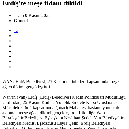
Erdîş’te meşe fidanı dikildi
11:55 9 Kasım 2025
Güncel
12
|
WAN- Erdîş Belediyesi, 25 Kasım etkinlikleri kapsamında meşe
ağacı dikimi gerçekleştirdi.
Wan’ın (Van) Erdîş (Erciş) Belediyesi Kadın Politikaları Müdürlüğü
tarafından, 25 Kasım Kadına Yönelik Şiddete Karşı Uluslararası
Mücadele Günü kapsamında Çınarlı Mahallesi hastane yanı park
alanında meşe ağacı dikimi gerçekleştirdi. Etkinliğe Wan
Büyükşehir Belediyesi Eşbaşkanı Neslihan Şedal, Van Büyükşehir
Belediyesi Meclisi Eşsözcüsü Leyla Çelik, Erdîş Belediyesi
Eşbaşkanı Güler Temel, Kadın Meclis üyeleri, Yerel Yönetimler