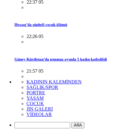
22:37 05
Hewag’da şüpheli çocuk ölümü
22:26 05
Güney Kürdistan’da temmuz ayında 5 kadın katledildi
21:57 05
KADININ KALEMİNDEN
SAĞLIK/SPOR
PORTRE
YAŞAM
ÇOCUK
JIN GALERİ
VİDEOLAR
ARA