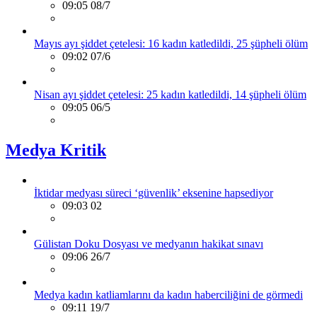
09:05 08/7
Mayıs ayı şiddet çetelesi: 16 kadın katledildi, 25 şüpheli ölüm
09:02 07/6
Nisan ayı şiddet çetelesi: 25 kadın katledildi, 14 şüpheli ölüm
09:05 06/5
Medya Kritik
İktidar medyası süreci ‘güvenlik’ eksenine hapsediyor
09:03 02
Gülistan Doku Dosyası ve medyanın hakikat sınavı
09:06 26/7
Medya kadın katliamlarını da kadın haberciliğini de görmedi
09:11 19/7