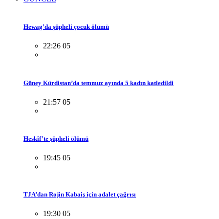
Hewag’da şüpheli çocuk ölümü
22:26 05
Güney Kürdistan’da temmuz ayında 5 kadın katledildi
21:57 05
Heskîf’te şüpheli ölümü
19:45 05
TJA’dan Rojin Kabaiş için adalet çağrısı
19:30 05