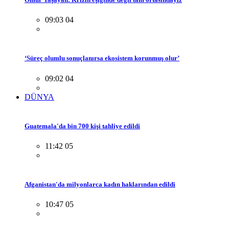
09:03 04
‘Süreç olumlu sonuçlanırsa ekosistem korunmuş olur’
09:02 04
DÜNYA
Guatemala'da bin 700 kişi tahliye edildi
11:42 05
Afganistan'da milyonlarca kadın haklarından edildi
10:47 05