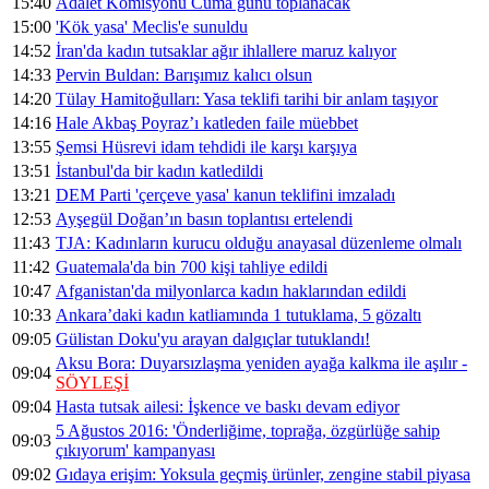
15:40
Adalet Komisyonu Cuma günü toplanacak
15:00
'Kök yasa' Meclis'e sunuldu
14:52
İran'da kadın tutsaklar ağır ihlallere maruz kalıyor
14:33
Pervin Buldan: Barışımız kalıcı olsun
14:20
Tülay Hamitoğulları: Yasa teklifi tarihi bir anlam taşıyor
14:16
Hale Akbaş Poyraz’ı katleden faile müebbet
13:55
Şemsi Hüsrevi idam tehdidi ile karşı karşıya
13:51
İstanbul'da bir kadın katledildi
13:21
DEM Parti 'çerçeve yasa' kanun teklifini imzaladı
12:53
Ayşegül Doğan’ın basın toplantısı ertelendi
11:43
TJA: Kadınların kurucu olduğu anayasal düzenleme olmalı
11:42
Guatemala'da bin 700 kişi tahliye edildi
10:47
Afganistan'da milyonlarca kadın haklarından edildi
10:33
Ankara’daki kadın katliamında 1 tutuklama, 5 gözaltı
09:05
Gülistan Doku'yu arayan dalgıçlar tutuklandı!
Aksu Bora: Duyarsızlaşma yeniden ayağa kalkma ile aşılır -
09:04
SÖYLEŞİ
09:04
Hasta tutsak ailesi: İşkence ve baskı devam ediyor
5 Ağustos 2016: 'Önderliğime, toprağa, özgürlüğe sahip
09:03
çıkıyorum' kampanyası
09:02
Gıdaya erişim: Yoksula geçmiş ürünler, zengine stabil piyasa