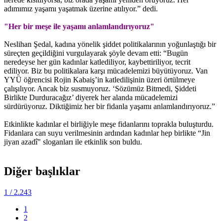
adımımız yaşamı yaşatmak üzerine atılıyor.” dedi.
"Her bir meşe ile yaşamı anlamlandırıyoruz"
Neslihan Şedal, kadına yönelik şiddet politikalarının yoğunlaştığı bir
süreçten geçildiğini vurgulayarak şöyle devam etti: “Bugün
neredeyse her gün kadınlar katlediliyor, kaybettiriliyor, tecrit
ediliyor. Biz bu politikalara karşı mücadelemizi büyütüyoruz. Van
YYÜ öğrencisi Rojin Kabaiş’in katledilişinin üzeri örtülmeye
çalışılıyor. Ancak biz susmuyoruz. ‘Sözümüz Bitmedi, Şiddeti
Birlikte Durduracağız’ diyerek her alanda mücadelemizi
sürdürüyoruz. Diktiğimiz her bir fidanla yaşamı anlamlandırıyoruz.”
Etkinlikte kadınlar el birliğiyle meşe fidanlarını toprakla buluşturdu.
Fidanlara can suyu verilmesinin ardından kadınlar hep birlikte “Jin
jiyan azadî" sloganları ile etkinlik son buldu.
Diğer başlıklar
1
/ 2.243
1
2