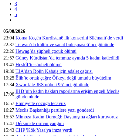
3
4
5
05/08/2026
23:04
Koma Keçên Kurdistanê ilk konserini Silêmanî’de verdi
22:37
Tetwan’da kültür ve sanat buluşması 6’ncı gününde
22:26
Hewag’da şüpheli çocuk ölümü
21:57
Güney Kürdistan’da temmuz ayında 5 kadın katledildi
19:45
Heskîf’te şüpheli ölümü
19:30
TJA’dan Rojin Kabaiş için adalet çağrısı
19:25
Êlih’te ortak çağrı: Öfkeyi değil umudu büyütelim
17:34
Xwarik’te JES nöbeti 95’inci gününde
İHD’nin kadın hakları raporlarına erişim engeli Meclis
17:06
gündeminde
16:57
Emniyette çocuğa tecavüz
16:27
Meclis Başkanlığı partilere yazı gönderdi
15:57
Mimoza Kadın Derneği: Dayanışma ağları kuruyoruz
15:47
Dêrsim'de orman yangını
15:43
CHP 'Kök Yasa'ya imza verdi