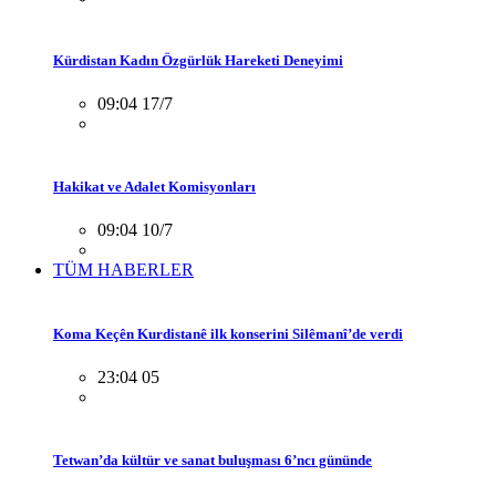
Kürdistan Kadın Özgürlük Hareketi Deneyimi
09:04 17/7
Hakikat ve Adalet Komisyonları
09:04 10/7
TÜM HABERLER
Koma Keçên Kurdistanê ilk konserini Silêmanî’de verdi
23:04 05
Tetwan’da kültür ve sanat buluşması 6’ncı gününde