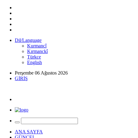
Dil/Language
Kurmancî
Kırmanckî
Türkçe
Englısh
Perşembe 06 Ağustos 2026
GİRİŞ
ANA SAYFA
GÜNCEL