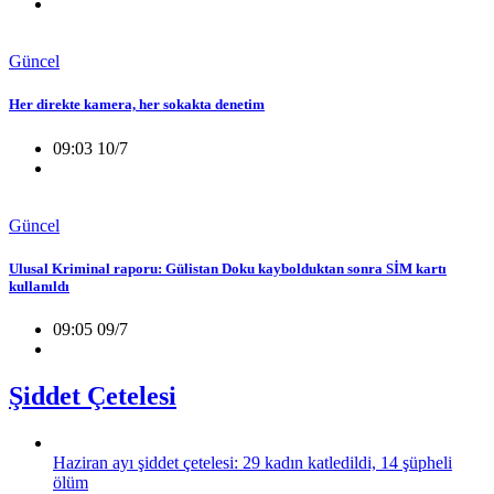
Güncel
Her direkte kamera, her sokakta denetim
09:03 10/7
Güncel
Ulusal Kriminal raporu: Gülistan Doku kaybolduktan sonra SİM kartı
kullanıldı
09:05 09/7
Şiddet Çetelesi
Haziran ayı şiddet çetelesi: 29 kadın katledildi, 14 şüpheli
ölüm