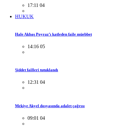
17:11 04
HUKUK
Hale Akbaş Poyraz’ı katleden faile müebbet
14:16 05
Şiddet failleri tutuklandı
12:31 04
Mekiye Akyel dosyasında adalet çağrısı
09:01 04