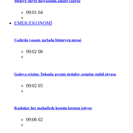
Mekiye Akyel dosyasında adalet çağrısı
09:01 04
EMEK/EKONOMİ
Çadırda yaşam, tarlada bitmeyen mesai
09:02 08
Gıdaya erişim: Yoksula geçmiş ürünler, zengine stabil piyasa
09:02 05
Kadınlar her mahallede komün bostanı istiyor
09:06 02