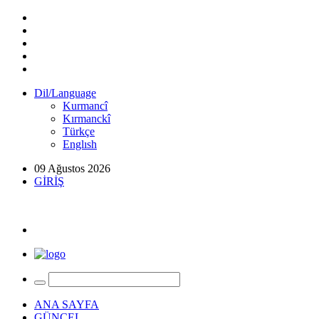
Dil/Language
Kurmancî
Kırmanckî
Türkçe
Englısh
09 Ağustos 2026
GİRİŞ
ANA SAYFA
GÜNCEL