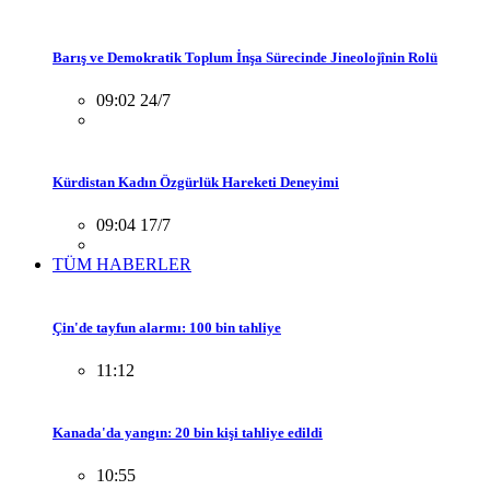
Barış ve Demokratik Toplum İnşa Sürecinde Jineolojînin Rolü
09:02 24/7
Kürdistan Kadın Özgürlük Hareketi Deneyimi
09:04 17/7
TÜM HABERLER
Çin'de tayfun alarmı: 100 bin tahliye
11:12
Kanada'da yangın: 20 bin kişi tahliye edildi
10:55