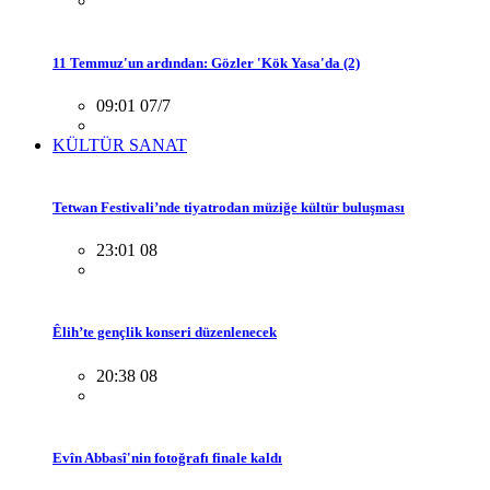
11 Temmuz'un ardından: Gözler 'Kök Yasa'da (2)
09:01 07/7
KÜLTÜR SANAT
Tetwan Festivali’nde tiyatrodan müziğe kültür buluşması
23:01 08
Êlih’te gençlik konseri düzenlenecek
20:38 08
Evîn Abbasî'nin fotoğrafı finale kaldı