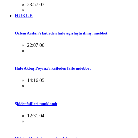
23:57 07
HUKUK
Özlem Arslan’ı katleden faile ağırlaştırılmış müebbet
22:07 06
Hale Akbaş Poyraz’ı katleden faile müebbet
14:16 05
Şiddet failleri tutuklandı
12:31 04