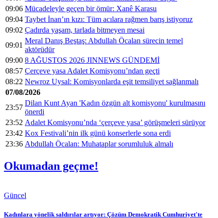
09:06
Mücadeleyle geçen bir ömür: Xanê Karasu
09:04
Taybet İnan’ın kızı: Tüm acılara rağmen barış istiyoruz
09:02
Çadırda yaşam, tarlada bitmeyen mesai
Meral Danış Beştaş: Abdullah Öcalan sürecin temel
09:01
aktörüdür
09:00
8 AĞUSTOS 2026 JINNEWS GÜNDEMİ
08:57
Çerçeve yasa Adalet Komisyonu’ndan geçti
08:22
Newroz Uysal: Komisyonlarda eşit temsiliyet sağlanmalı
07/08/2026
Dilan Kunt Ayan 'Kadın özgün alt komisyonu' kurulmasını
23:57
önerdi
23:52
Adalet Komisyonu’nda ‘çerçeve yasa’ görüşmeleri sürüyor
23:42
Kox Festivali’nin ilk günü konserlerle sona erdi
23:36
Abdullah Öcalan: Muhataplar sorumluluk almalı
Okumadan geçme!
Güncel
Kadınlara yönelik saldırılar artıyor: Çözüm Demokratik Cumhuriyet'te