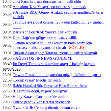
10:47
2'nci Paris katliamı duruşma tarihi belli oldu
09:07
Ana akım 'Kök Yasayı' çerçevelere sığdıramadı
9 Ağustos 1956: Güney Afrikalı kadınlar apartheid’e karşı
09:06
yürüdü
Temmuz ayı şiddet çetelesi: 25 kadın katledildi, 27 şüpheli
09:05
ölüm
09:04
Barış Anneleri 'Kök Yasa'ya dair konuştu
09:03
Kato Dağı’nın gölgesinde sonsuz yeşillik
Claudia Korol: Abdullah Öcalan'ın barış adımı için
09:02
enternasyonalist dayanışma olmalı -
SÖYLEŞİ
09:01
Türkan Aslan Ağaç: Tarafsız izleme kurulları oluşmalı
09:00
9 AĞUSTOS JINNEWS GÜNDEMİ
08:40
Jin Dergi 'Demokratik toplum arayışı' başlığıyla çıktı
08/08/2026
23:01
Tetwan Festivali’nde tiyatrodan müziğe kültür buluşması
22:59
'Çocuk yasası' Meclis’ten geçti
22:55
Rabin Hamlesi Sûr, Peyas ve Bismil’de sürüyor
22:35
‘Bağımlılık değil, yaşam’ buluşması
20:39
Haniy Karasu Çanakkale’de anıldı
20:38
Êlih’te gençlik konseri düzenlenecek
19:37
Xwarik’te JES’e karşı direniş devam ediyor