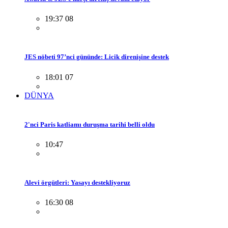
19:37 08
JES nöbeti 97’nci gününde: Licik direnişine destek
18:01 07
DÜNYA
2'nci Paris katliamı duruşma tarihi belli oldu
10:47
Alevi örgütleri: Yasayı destekliyoruz
16:30 08