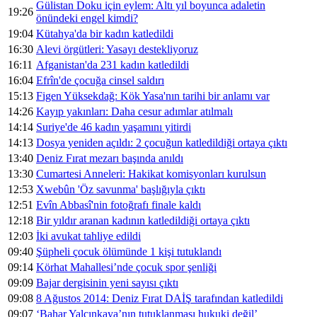
Gülistan Doku için eylem: Altı yıl boyunca adaletin
19:26
önündeki engel kimdi?
19:04
Kütahya'da bir kadın katledildi
16:30
Alevi örgütleri: Yasayı destekliyoruz
16:11
Afganistan'da 231 kadın katledildi
16:04
Efrîn'de çocuğa cinsel saldırı
15:13
Figen Yüksekdağ: Kök Yasa'nın tarihi bir anlamı var
14:26
Kayıp yakınları: Daha cesur adımlar atılmalı
14:14
Suriye'de 46 kadın yaşamını yitirdi
14:13
Dosya yeniden açıldı: 2 çocuğun katledildiği ortaya çıktı
13:40
Deniz Fırat mezarı başında anıldı
13:30
Cumartesi Anneleri: Hakikat komisyonları kurulsun
12:53
Xwebûn 'Öz savunma' başlığıyla çıktı
12:51
Evîn Abbasî'nin fotoğrafı finale kaldı
12:18
Bir yıldır aranan kadının katledildiği ortaya çıktı
12:03
İki avukat tahliye edildi
09:40
Şüpheli çocuk ölümünde 1 kişi tutuklandı
09:14
Körhat Mahallesi’nde çocuk spor şenliği
09:09
Bajar dergisinin yeni sayısı çıktı
09:08
8 Ağustos 2014: Deniz Fırat DAİŞ tarafından katledildi
09:07
‘Bahar Yalçınkaya’nın tutuklanması hukuki değil’