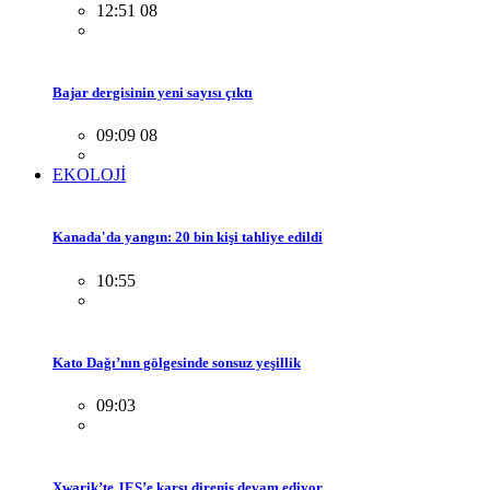
12:51 08
Bajar dergisinin yeni sayısı çıktı
09:09 08
EKOLOJİ
Kanada'da yangın: 20 bin kişi tahliye edildi
10:55
Kato Dağı’nın gölgesinde sonsuz yeşillik
09:03
Xwarik’te JES’e karşı direniş devam ediyor