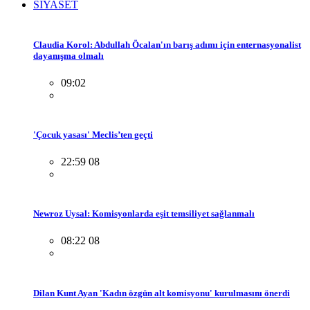
SİYASET
Claudia Korol: Abdullah Öcalan'ın barış adımı için enternasyonalist
dayanışma olmalı
09:02
'Çocuk yasası' Meclis’ten geçti
22:59 08
Newroz Uysal: Komisyonlarda eşit temsiliyet sağlanmalı
08:22 08
Dilan Kunt Ayan 'Kadın özgün alt komisyonu' kurulmasını önerdi