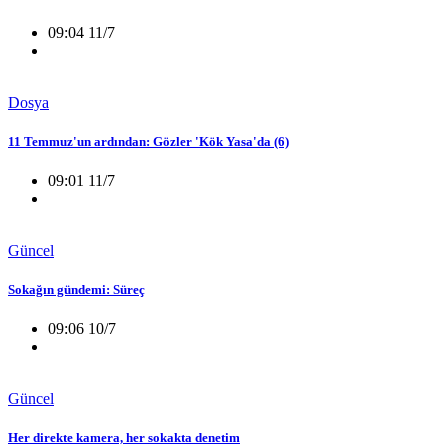
09:04 11/7
Dosya
11 Temmuz'un ardından: Gözler 'Kök Yasa'da (6)
09:01 11/7
Güncel
Sokağın gündemi: Süreç
09:06 10/7
Güncel
Her direkte kamera, her sokakta denetim