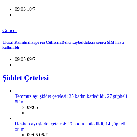
09:03 10/7
Güncel
Ulusal Kriminal raporu: Gülistan Doku kaybolduktan sonra SİM kartı
kullanıldı
09:05 09/7
Şiddet Çetelesi
Temmuz ayı şiddet çetelesi: 25 kadın katledildi, 27 şüpheli
ölüm
09:05
Haziran ayı şiddet çetelesi: 29 kadın katledildi, 14 şüpheli
ölüm
09:05 08/7