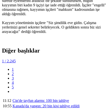
süredir eylemlerini aralıksız bir şekilde sürdürürken, bugün
kayyımın biri kadın 9 işçiyi işe iade ettiği öğrenildi. İşçiler "engelli"
olmasına rağmen, kayyımın işçileri "mahkum" kadrosundan işe
aldığı öğrenildi.
Kayyım yönetiminin işçilere "Siz şimdilik eve gidin. Çalışma
yerlerinizi genel sekreter belirleyecek. O geldikten sonra biz sizi
arayacağız" dediği öğrenildi.
Diğer başlıklar
1
/ 2.245
1
2
3
4
5
11:12
Çin'de tayfun alarmı: 100 bin tahliye
10:55
Kanada'da yangın: 20 bin kişi tahliye edildi