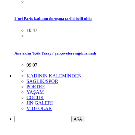
2'nci Paris katliamı duruşma tarihi belli oldu
10:47
Ana akım 'Kök Yasayı' çerçevelere sığdıramadı
09:07
KADININ KALEMİNDEN
SAĞLIK/SPOR
PORTRE
YAŞAM
ÇOCUK
JIN GALERİ
VİDEOLAR
ARA