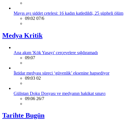
Mayıs ayı şiddet çetelesi: 16 kadın katledildi, 25 şüpheli ölüm
09:02 07/6
Medya Kritik
Ana akım 'Kök Yasayı' çerçevelere sığdıramadı
09:07
İktidar medyası süreci ‘güvenlik’ eksenine hapsediyor
09:03 02
Gülistan Doku Dosyası ve medyanın hakikat sınavı
09:06 26/7
Tarihte Bugün