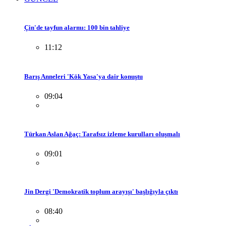
Çin'de tayfun alarmı: 100 bin tahliye
11:12
Barış Anneleri 'Kök Yasa'ya dair konuştu
09:04
Türkan Aslan Ağaç: Tarafsız izleme kurulları oluşmalı
09:01
Jin Dergi 'Demokratik toplum arayışı' başlığıyla çıktı
08:40