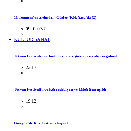
11 Temmuz'un ardından: Gözler 'Kök Yasa'da (2)
09:01 07/7
KÜLTÜR SANAT
Tetwan Festivali’nde kadınların barıştaki öncü rolü vurgulandı
22:17
Tetwan Festivali’nde Kürt edebiyatı ve kültürü tartışıldı
19:12
Gimgim'de Kox Festivali başladı