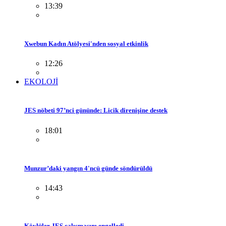
13:39
Xwebun Kadın Atölyesi'nden sosyal etkinlik
12:26
EKOLOJİ
JES nöbeti 97’nci gününde: Licik direnişine destek
18:01
Munzur’daki yangın 4'ncü günde söndürüldü
14:43
Köylüler JES çalışmasını engelledi