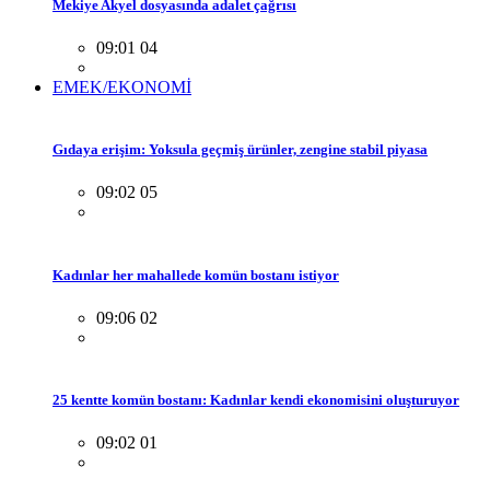
Mekiye Akyel dosyasında adalet çağrısı
09:01 04
EMEK/EKONOMİ
Gıdaya erişim: Yoksula geçmiş ürünler, zengine stabil piyasa
09:02 05
Kadınlar her mahallede komün bostanı istiyor
09:06 02
25 kentte komün bostanı: Kadınlar kendi ekonomisini oluşturuyor
09:02 01