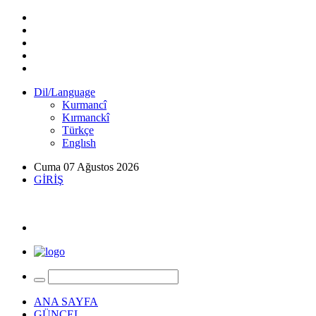
Dil/Language
Kurmancî
Kırmanckî
Türkçe
Englısh
Cuma 07 Ağustos 2026
GİRİŞ
ANA SAYFA
GÜNCEL