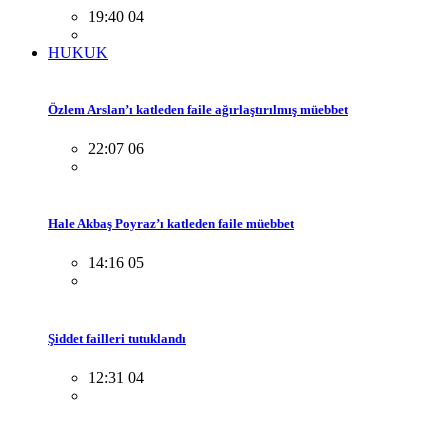
19:40 04
HUKUK
Özlem Arslan’ı katleden faile ağırlaştırılmış müebbet
22:07 06
Hale Akbaş Poyraz’ı katleden faile müebbet
14:16 05
Şiddet failleri tutuklandı
12:31 04