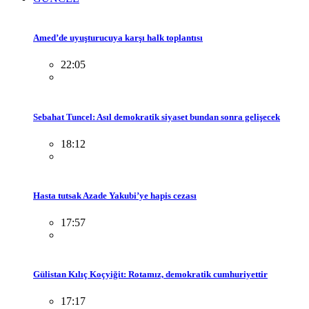
Amed’de uyuşturucuya karşı halk toplantısı
22:05
Sebahat Tuncel: Asıl demokratik siyaset bundan sonra gelişecek
18:12
Hasta tutsak Azade Yakubi’ye hapis cezası
17:57
Gülistan Kılıç Koçyiğit: Rotamız, demokratik cumhuriyettir
17:17