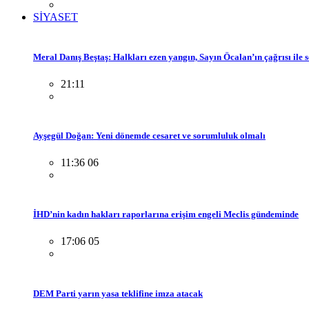
SİYASET
Meral Danış Beştaş: Halkları ezen yangın, Sayın Öcalan’ın çağrısı ile 
21:11
Ayşegül Doğan: Yeni dönemde cesaret ve sorumluluk olmalı
11:36 06
İHD’nin kadın hakları raporlarına erişim engeli Meclis gündeminde
17:06 05
DEM Parti yarın yasa teklifine imza atacak