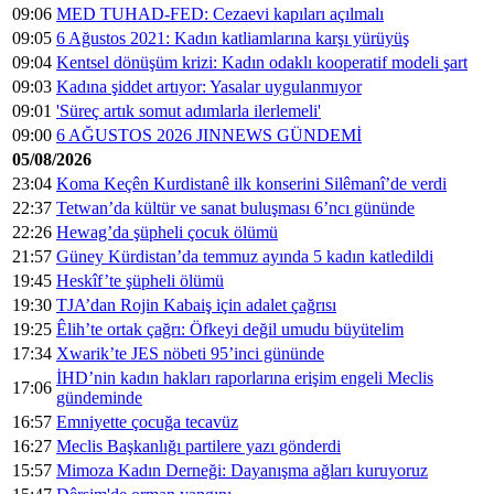
09:06
MED TUHAD-FED: Cezaevi kapıları açılmalı
09:05
6 Ağustos 2021: Kadın katliamlarına karşı yürüyüş
09:04
Kentsel dönüşüm krizi: Kadın odaklı kooperatif modeli şart
09:03
Kadına şiddet artıyor: Yasalar uygulanmıyor
09:01
'Süreç artık somut adımlarla ilerlemeli'
09:00
6 AĞUSTOS 2026 JINNEWS GÜNDEMİ
05/08/2026
23:04
Koma Keçên Kurdistanê ilk konserini Silêmanî’de verdi
22:37
Tetwan’da kültür ve sanat buluşması 6’ncı gününde
22:26
Hewag’da şüpheli çocuk ölümü
21:57
Güney Kürdistan’da temmuz ayında 5 kadın katledildi
19:45
Heskîf’te şüpheli ölümü
19:30
TJA’dan Rojin Kabaiş için adalet çağrısı
19:25
Êlih’te ortak çağrı: Öfkeyi değil umudu büyütelim
17:34
Xwarik’te JES nöbeti 95’inci gününde
İHD’nin kadın hakları raporlarına erişim engeli Meclis
17:06
gündeminde
16:57
Emniyette çocuğa tecavüz
16:27
Meclis Başkanlığı partilere yazı gönderdi
15:57
Mimoza Kadın Derneği: Dayanışma ağları kuruyoruz