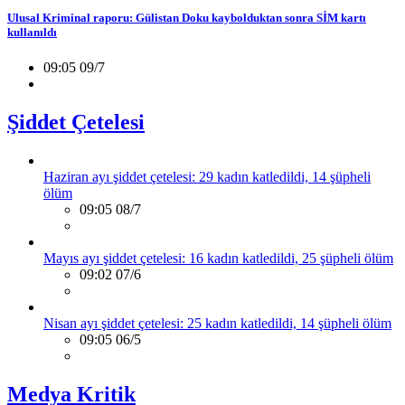
Ulusal Kriminal raporu: Gülistan Doku kaybolduktan sonra SİM kartı
kullanıldı
09:05 09/7
Şiddet Çetelesi
Haziran ayı şiddet çetelesi: 29 kadın katledildi, 14 şüpheli
ölüm
09:05 08/7
Mayıs ayı şiddet çetelesi: 16 kadın katledildi, 25 şüpheli ölüm
09:02 07/6
Nisan ayı şiddet çetelesi: 25 kadın katledildi, 14 şüpheli ölüm
09:05 06/5
Medya Kritik