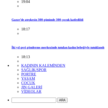
19:04
Gazze’de ateşkesin 300 gününde 300 çocuk katledildi
18:17
İki yıl geri gönderme merkezinde tutulan kadın bebeğiyle tutuklandı
18:13
KADININ KALEMİNDEN
SAĞLIK/SPOR
PORTRE
YAŞAM
ÇOCUK
JIN GALERİ
VİDEOLAR
ARA