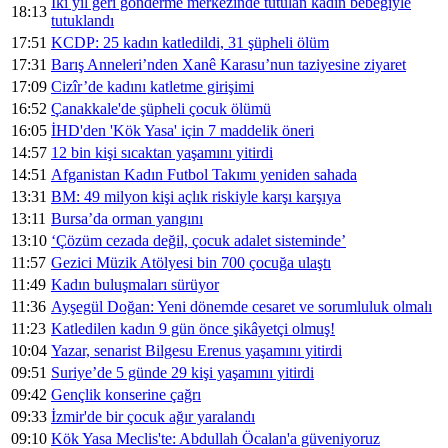
İki yıl geri gönderme merkezinde tutulan kadın bebeğiyle
18:13
tutuklandı
17:51
KCDP: 25 kadın katledildi, 31 şüpheli ölüm
17:31
Barış Anneleri’nden Xanê Karasu’nun taziyesine ziyaret
17:09
Cizîr’de kadını katletme girişimi
16:52
Çanakkale'de şüpheli çocuk ölümü
16:05
İHD'den 'Kök Yasa' için 7 maddelik öneri
14:57
12 bin kişi sıcaktan yaşamını yitirdi
14:51
Afganistan Kadın Futbol Takımı yeniden sahada
13:31
BM: 49 milyon kişi açlık riskiyle karşı karşıya
13:11
Bursa’da orman yangını
13:10
‘Çözüm cezada değil, çocuk adalet sisteminde’
11:57
Gezici Müzik Atölyesi bin 700 çocuğa ulaştı
11:49
Kadın buluşmaları sürüyor
11:36
Ayşegül Doğan: Yeni dönemde cesaret ve sorumluluk olmalı
11:23
Katledilen kadın 9 gün önce şikâyetçi olmuş!
10:04
Yazar, senarist Bilgesu Erenus yaşamını yitirdi
09:51
Suriye’de 5 günde 29 kişi yaşamını yitirdi
09:42
Gençlik konserine çağrı
09:33
İzmir'de bir çocuk ağır yaralandı
09:10
Kök Yasa Meclis'te: Abdullah Öcalan'a güveniyoruz