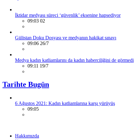
İktidar medyası süreci ‘güvenlik’ eksenine hapsediyor
09:03 02
Gülistan Doku Dosyası ve medyanın hakikat sınavı
09:06 26/7
Medya kadın katliamlarını da kadın haberciliğini de görmedi
09:11 19/7
Tarihte Bugün
6 Ağustos 2021: Kadın katliamlarına karşı yürüyüş
09:05
Hakkımızda