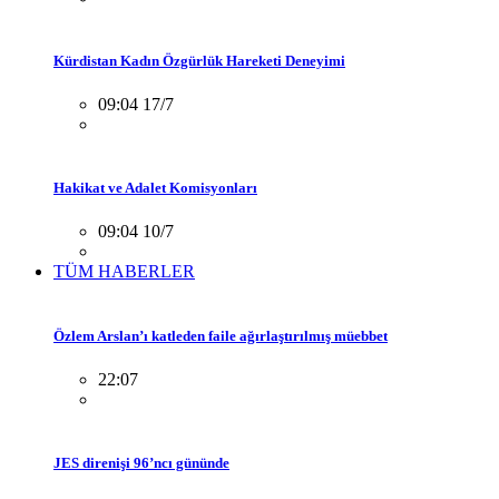
Kürdistan Kadın Özgürlük Hareketi Deneyimi
09:04 17/7
Hakikat ve Adalet Komisyonları
09:04 10/7
TÜM HABERLER
Özlem Arslan’ı katleden faile ağırlaştırılmış müebbet
22:07
JES direnişi 96’ncı gününde