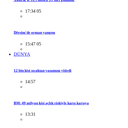
17:34 05
Dêrsim'de orman yangını
15:47 05
DÜNYA
12 bin kişi sıcaktan yaşamını yitirdi
14:57
BM: 49 milyon kişi açlık riskiyle karşı karşıya
13:31