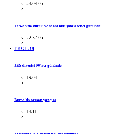
23:04 05
Tetwan’da kültür ve sanat buluşması 6’ncı gününde
22:37 05
EKOLOJİ
JES direnişi 96’ncı gününde
19:04
Bursa’da orman yangını
13:11
Xwarik’te JES nöbeti 95’inci gününde