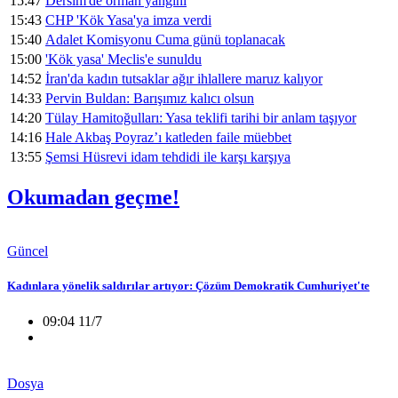
15:47
Dêrsim'de orman yangını
15:43
CHP 'Kök Yasa'ya imza verdi
15:40
Adalet Komisyonu Cuma günü toplanacak
15:00
'Kök yasa' Meclis'e sunuldu
14:52
İran'da kadın tutsaklar ağır ihlallere maruz kalıyor
14:33
Pervin Buldan: Barışımız kalıcı olsun
14:20
Tülay Hamitoğulları: Yasa teklifi tarihi bir anlam taşıyor
14:16
Hale Akbaş Poyraz’ı katleden faile müebbet
13:55
Şemsi Hüsrevi idam tehdidi ile karşı karşıya
Okumadan geçme!
Güncel
Kadınlara yönelik saldırılar artıyor: Çözüm Demokratik Cumhuriyet'te
09:04 11/7
Dosya