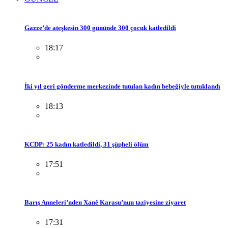
Gazze’de ateşkesin 300 gününde 300 çocuk katledildi
18:17
İki yıl geri gönderme merkezinde tutulan kadın bebeğiyle tutuklandı
18:13
KCDP: 25 kadın katledildi, 31 şüpheli ölüm
17:51
Barış Anneleri’nden Xanê Karasu’nun taziyesine ziyaret
17:31