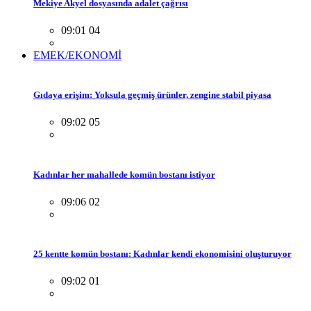
Mekiye Akyel dosyasında adalet çağrısı
09:01 04
EMEK/EKONOMİ
Gıdaya erişim: Yoksula geçmiş ürünler, zengine stabil piyasa
09:02 05
Kadınlar her mahallede komün bostanı istiyor
09:06 02
25 kentte komün bostanı: Kadınlar kendi ekonomisini oluşturuyor
09:02 01