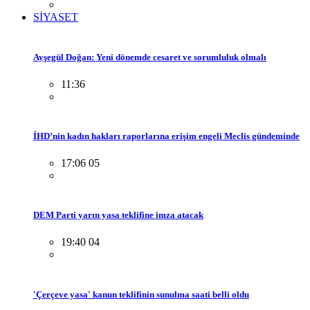
SİYASET
Ayşegül Doğan: Yeni dönemde cesaret ve sorumluluk olmalı
11:36
İHD’nin kadın hakları raporlarına erişim engeli Meclis gündeminde
17:06 05
DEM Parti yarın yasa teklifine imza atacak
19:40 04
'Çerçeve yasa' kanun teklifinin sunulma saati belli oldu