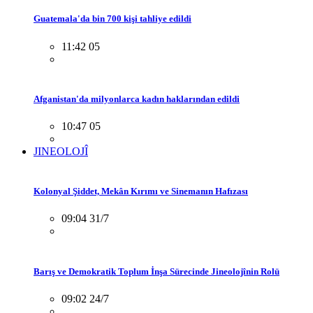
Guatemala'da bin 700 kişi tahliye edildi
11:42 05
Afganistan'da milyonlarca kadın haklarından edildi
10:47 05
JINEOLOJÎ
Kolonyal Şiddet, Mekân Kırımı ve Sinemanın Hafızası
09:04 31/7
Barış ve Demokratik Toplum İnşa Sürecinde Jineolojînin Rolü
09:02 24/7