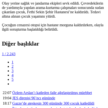
Olay yerine sağlık ve jandarma ekipleri sevk edildi. Çevredekilerin
de yardımıyla yapılan arama-kurtarma çalışmaları sonucunda sudan
çıkarılan çocuk, Fethi Sekin Şehir Hastanesi’ne kaldırıldı. Tedavi
altına alınan çocuk yaşamını yitirdi.
Çocuğun cenazesi otopsi için hastane morguna kaldırılırken, olayla
ilgili soruşturma başlatıldığı belirtildi.
Diğer başlıklar
1
/ 2.243
1
2
3
4
5
22:07
Özlem Arslan’ı katleden faile ağırlaştırılmış müebbet
19:04
JES direnişi 96’ncı gününde
18:17
Gazze’de ateşkesin 300 gününde 300 çocuk katledildi