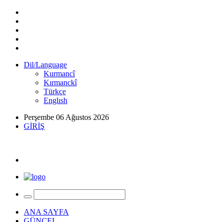
Dil/Language
Kurmancî
Kırmanckî
Türkçe
Englısh
Perşembe 06 Ağustos 2026
GİRİŞ
ANA SAYFA
GÜNCEL