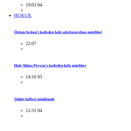
19:03 04
HUKUK
Özlem Arslan’ı katleden faile ağırlaştırılmış müebbet
22:07
Hale Akbaş Poyraz’ı katleden faile müebbet
14:16 05
Şiddet failleri tutuklandı
12:31 04