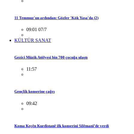
11 Temmuz'un ardından: Gözler 'Kök Yasa'da (2)
09:01 07/7
KÜLTÜR SANAT
Gezici Müzik Atölyesi bin 700 çocuğa ulaştı
11:57
Gençlik konserine çağrı
09:42
Koma Keçên Kurdistanê ilk konserini Silêmanî’de verdi